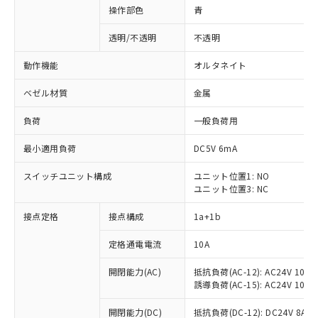
操作部色
青
透明/不透明
不透明
動作機能
オルタネイト
ベゼル材質
金属
負荷
一般負荷用
最小適用負荷
DC5V 6mA
スイッチユニット構成
ユニット位置1: NO
ユニット位置3: NC
接点定格
接点構成
1a+1b
定格通電電流
10A
開閉能力(AC)
抵抗負荷(AC-12): AC24V 10A/A
誘導負荷(AC-15): AC24V 10A/AC
※1 対応状況
開閉能力(DC)
抵抗負荷(DC-12): DC24V 8A/DC