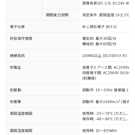
対応済み：EU RoHS指令（10物質）の
誘導負荷(DC-13): DC24V 4A/DC
非含有に対応した製品が提供可能な商品で
す。
開閉能力説明
測定条件: 周囲温度 20±2℃、
対応予定：EU RoHS指令（10物質）の非含
ご利用条件
端子仕様
ねじ締め端子 (M3.5)
有に対応した製品に切り替える予定のある
商品です。
許容操作頻度
電気的: 最大30回/分
対応予定なし：EU RoHS指令（10物質）の
機械的: 最大60回/分
以下の条件をお読みいただき、同意のうえ
非含有に非対応の商品で、対応品を出す予
ご利用ください。
定はありません。
絶縁抵抗
100MΩ以上 (DC500Vメガ)
調査・確認中：EU RoHS指令（10物質）の
本サービスは、当社制御機器事業取扱
※1 中国RoHS○×表
非含有の対応状況を調査中または確認中の
耐電圧
各端子とアース間: AC2500V 50/
商品の当社在庫状況および標準価格
商品です。
同極端子間: AC2500V 50/60Hz
(税抜)を提供させていただくもので
「○」：最大均質材料含有率が中国RoHSの
非該当品：ライセンス料など無形物で、有
(初期値)
す。
基準値以下であることを示します。
害物質有無と関係のない商品です。
当社制御機器事業取扱商品の中には、
「×」：最大均質材料含有率が中国RoHSの
耐振動
誤動作: 10～55Hz 複振幅 1.
仕入先様の事情により、非含有部品として
本サービスの対象外となる商品もある
基準値を超えていることを示します。
いたものが、含有品と判明した場合などや
当社は、これら貴社製品のうち、外国
ことをご了承ください。
2
耐衝撃
誤動作: 最大1000m/s
(接点開
「－」：未確認です。当社販売部門へお問
むを得ず変更することがあります。
為替および外国貿易法に定める商品
在庫状況および標準価格照会結果は、
い合わせください。
（以下｢規制貨物等」という）を輸出
記載している更新日時点での社内デー
周囲温度範囲
使用時: -25～70℃ (ただし
*EU RoHS指令（10物質）：
または国外への提供する場合は、日本
保存時: -40～80℃ (ただし
記
タに基づき作成されるものであり、閲
説明
鉛(Pb) 1000ppm以下、 水銀(Hg) 1000ppm以下、 カド
*中国RoHS10物質の基準値 (GB/T26572)：
国政府の輸出許可(または役務取引許
号
覧された時点での実際の在庫および標
ミウム(Cd) 100ppm以下、
Pb(鉛) :1000ppm、 Hg(水銀) : 1000ppm、 Cd(カドミウ
可)を取得するなどの必要な手続きを
六価クロム(Cr(Ⅵ)) 1000ppm以下、ポリ臭化ビフェニル
周囲湿度範囲
使用時: 35～85%RH
ム) : 100ppm、
準価格とは異なる場合があることをご
類(PBB) 1000ppm以下、ポリ臭化ジフェニルエーテル類