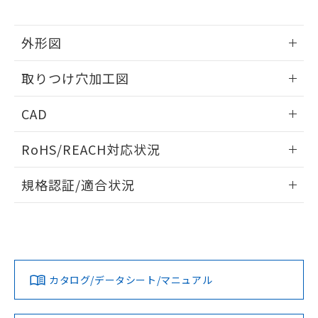
※当社の共同利用者とは、
"個人情報
51物質の非含有証明書（当社基準）
の共同利用に関して"
の「1.共同利
※本証明書は発行日時点で非含有を証明す
用者の範囲」に記載されている法人を
外形図
るもので、過去に遡って非含有を証明する
指します。
ものではありません。
情報更新：2026/05/21
また、RoHS指令のフタル酸エステル類４
取りつけ穴加工図
物質の対応では、対応完了までの期間は出
荷製品に未対応品が混在することから備考
情報更新：2026/05/21
CAD
欄に対応日を記載しておりました。
既に当社にて対応品への在庫切替を完了
ログイン/会員登録いただくと、CADデータをダウンロー
していることから、特段のことがない限
RoHS/REACH対応状況
ドすることができます。
り、2022年1月12日より割愛しておりま
情報更新：2026/7/29
す。
規格認証/適合状況
ログイン/会員登録
EU RoHS
注意事項・凡例
A30NN-MGA-NAA-G102-NNについての規格認証/適合状況に
ついては、「カスタマーサポートセンタ お客様相談室」また
は貴社担当オムロン営業員または販売店にお問い合わせくだ
対応状況
対応予定月
※1
※2
さい。
ダウンロードデータをご利用いただく前に、以下を必ずお読
みください。
カタログ/データシート/マニュアル
対応済み
ソフトウェアの使用条件
お問い合わせ