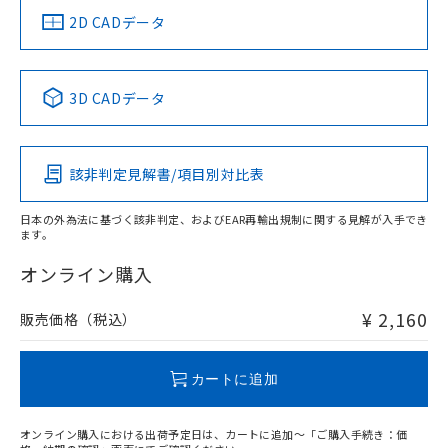
中国 RoHS
注意事項・凡例
2D CADデータ
中国 RoHS表
※1 ※2
3D CADデータ
Pb
Hg
Cd
Cr(VI)
該非判定見解書/項目別対比表
O
O
O
O
日本の外為法に基づく該非判定、およびEAR再輸出規制に関する見解が入手でき
ます。
"対応済み"や非含有の記載がされた商品であっても、流通
在庫等で未対応品が混在する可能性があります。
オンライン購入
非含有品が必要な際は、弊社営業部門もしくは販売店へお
問い合わせください。
¥ 2,160
販売価格（税込）
この製品のRoHS/REACH対応状況ページへ
カートに追加
オンライン購入における出荷予定日は、カートに追加～「ご購入手続き：価