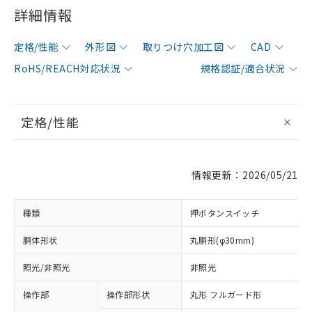
詳細情報
定格/性能
外形図
取りつけ穴加工図
CAD
RoHS/REACH対応状況
規格認証/適合状況
定格/性能
情報更新：2026/05/21
種類
押ボタンスイッチ
胴体形状
丸胴形(φ30mm)
照光/非照光
非照光
操作部
操作部形状
丸形 フルガード形