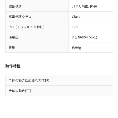
Cr(Ⅵ)(六価クロム) : 1000ppm、 PBBs(ポリ臭化ビフェ
とります。
了承ください。
(PBDE) 1000ppm以下、フタル酸ビス(2-エチルヘキシ
○
一定数以上の在庫あり
ニル類) : 1000ppm、 PBDEs(ポリ臭化ジフェニルエーテ
保護構造
パネル前面: IP66
当社は規制貨物を破棄する場合は、完
ル) (DEHP)(別名：DOP) 1000ppm以下、フタル酸ブチ
正式な納期状況および標準価格はお客
ル類) : 1000ppm、
ルベンジル（BBP） 1000ppm以下、フタル酸ジブチル
全に破砕するなど、違法に輸出されな
DBP(フタル酸ジブチル) : 1000ppm、 DIBP(フタル酸ジ
様のお取引先、またはお客様担当のオ
（DBP） 1000ppm以下、フタル酸ジイソブチル
イソブチル) : 1000ppm、 BBP(フタル酸ブチルベンジ
感電保護クラス
Class II
△
一定数には満たないが在庫あり
いよう必要な手段を講じます。
ムロン制御機器販売店・当社販売員に
(DIBP) 1000ppm以下
ル) : 1000ppm、
当社は貴社製品を、核兵器、ミサイ
但し、RoHS指令で産業用監視および制御機器に対する
DEHP(フタル酸ビス(2-エチルヘキシル)) : 1000ppm
ご相談ください。
PTI（トラッキング特性）
175
適用除外項目は除く。
ル、化学兵器、生物兵器またはその他
－
在庫なし(最新の在庫状況につ
オムロン制御機器販売店や当社販売拠
フタル酸エステル類の４物質については閾値を超える意
武器並びにこれらの製造装置等に一切
いては、お客様のお取引先、ま
図的な使用がないことを確認しています。
点は「
販売ネットワーク
」をご確認
汚染度
3 (EN60947-5-1)
※2 環境保護使用期限
使用いたしません。
たはお客様担当のオムロン制御
ください。
当社は、貴社製品を第三者に販売する
機器販売店・当社販売員にご確
在庫状況および標準価格結果を当社の
質量
約60g
※2 対応予定月
「ｅ」：有害物質（10物質）のすべてが基
場合は、上記1、2および3の内容を当
認ください)
事前の承諾なく第三者に漏洩または開
準値以下であることを示します。
該第三者に通知します。また当社は、
示しないようお願いします。
部品在庫の切り替え状況などにより、予定
「10」：通常の使用状況下において有害物
販売先および販売に係わる関係者が違
マイパーツ機能（部品リスト作成サー
空
受注生産機種、また在庫状況の
動作特性
月が前後することがあります。
質が外部に漏えいし、環境に深刻な影響を
法に輸出するおそれがある場合は、取
ビス）をご利用いただくには、I-Web
白
情報を公開していない機種
及ぼさない年数を意味します。
り引きをいたしません。
メンバーズにご登録されている必要が
「－」：未確認です。当社販売部門へお問
あります。
全体の動きに必要な力(TTF)
い合わせください。
お客様が当ウェブサイト上で当社にご
※3 非含有証明書ダウンロード
全体の動き(TT)
登録された部品リストについて、当社
および当社の共同利用者が、当社の製
下記の非含有証明書をダウンロードするこ
品・サービスに関するお客様との取
とができます。
合意する
キャンセル
引・商談に必要な範囲で利用すること
をご了承ください。
EU RoHS指令（10物質）の非含有証明書