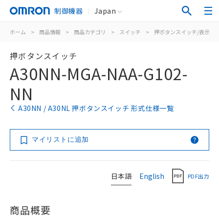
制御機器
Japan
ホーム
>
商品情報
>
商品カテゴリ
>
スイッチ
>
押ボタンスイッチ/表示灯
押ボタンスイッチ
A30NN-MGA-NAA-G102-
NN
A30NN / A30NL 押ボタンスイッチ 形式仕様一覧
マイリストに追加
日本語
English
PDF出力
商品概要