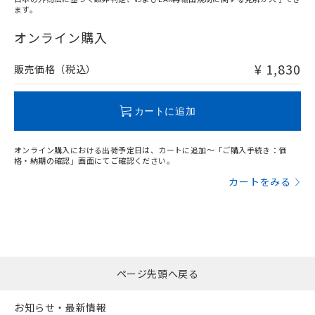
ます。
"対応済み"や非含有の記載がされた商品であっても、流通
在庫等で未対応品が混在する可能性があります。
オンライン購入
非含有品が必要な際は、弊社営業部門もしくは販売店へお
問い合わせください。
¥ 1,830
販売価格（税込）
この製品のRoHS/REACH対応状況ページへ
カートに追加
オンライン購入における出荷予定日は、カートに追加～「ご購入手続き：価
格・納期の確認」画面にてご確認ください。
カートをみる
ページ先頭へ戻る
お知らせ・最新情報