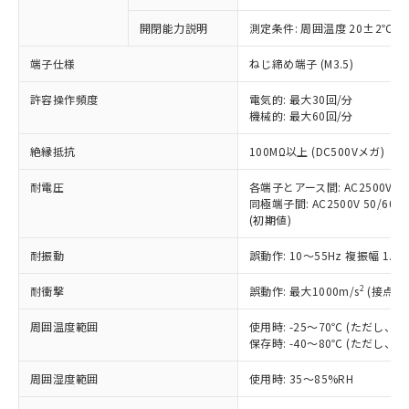
商品です。
対応予定なし：EU RoHS指令（10物質）の
開閉能力説明
測定条件: 周囲温度 20±2℃、
以下の条件をお読みいただき、同意のうえ
非含有に非対応の商品で、対応品を出す予
ご利用ください。
定はありません。
端子仕様
ねじ締め端子 (M3.5)
調査・確認中：EU RoHS指令（10物質）の
本サービスは、当社制御機器事業取扱
※1 中国RoHS○×表
非含有の対応状況を調査中または確認中の
許容操作頻度
電気的: 最大30回/分
商品の当社在庫状況および標準価格
商品です。
機械的: 最大60回/分
(税抜)を提供させていただくもので
「○」：最大均質材料含有率が中国RoHSの
非該当品：ライセンス料など無形物で、有
す。
絶縁抵抗
基準値以下であることを示します。
100MΩ以上 (DC500Vメガ)
害物質有無と関係のない商品です。
当社制御機器事業取扱商品の中には、
「×」：最大均質材料含有率が中国RoHSの
仕入先様の事情により、非含有部品として
本サービスの対象外となる商品もある
耐電圧
各端子とアース間: AC2500V 50/
基準値を超えていることを示します。
いたものが、含有品と判明した場合などや
当社は、これら貴社製品のうち、外国
ことをご了承ください。
同極端子間: AC2500V 50/60Hz
「－」：未確認です。当社販売部門へお問
むを得ず変更することがあります。
為替および外国貿易法に定める商品
(初期値)
在庫状況および標準価格照会結果は、
い合わせください。
（以下｢規制貨物等」という）を輸出
記載している更新日時点での社内デー
*EU RoHS指令（10物質）：
または国外への提供する場合は、日本
耐振動
誤動作: 10～55Hz 複振幅 1.
記
タに基づき作成されるものであり、閲
説明
鉛(Pb) 1000ppm以下、 水銀(Hg) 1000ppm以下、 カド
*中国RoHS10物質の基準値 (GB/T26572)：
国政府の輸出許可(または役務取引許
号
覧された時点での実際の在庫および標
ミウム(Cd) 100ppm以下、
Pb(鉛) :1000ppm、 Hg(水銀) : 1000ppm、 Cd(カドミウ
2
耐衝撃
誤動作: 最大1000m/s
(接点開
可)を取得するなどの必要な手続きを
六価クロム(Cr(Ⅵ)) 1000ppm以下、ポリ臭化ビフェニル
ム) : 100ppm、
準価格とは異なる場合があることをご
類(PBB) 1000ppm以下、ポリ臭化ジフェニルエーテル類
Cr(Ⅵ)(六価クロム) : 1000ppm、 PBBs(ポリ臭化ビフェ
とります。
了承ください。
(PBDE) 1000ppm以下、フタル酸ビス(2-エチルヘキシ
○
一定数以上の在庫あり
ニル類) : 1000ppm、 PBDEs(ポリ臭化ジフェニルエーテ
周囲温度範囲
使用時: -25～70℃ (ただし
当社は規制貨物を破棄する場合は、完
ル) (DEHP)(別名：DOP) 1000ppm以下、フタル酸ブチ
正式な納期状況および標準価格はお客
ル類) : 1000ppm、
保存時: -40～80℃ (ただし
ルベンジル（BBP） 1000ppm以下、フタル酸ジブチル
全に破砕するなど、違法に輸出されな
DBP(フタル酸ジブチル) : 1000ppm、 DIBP(フタル酸ジ
様のお取引先、またはお客様担当のオ
（DBP） 1000ppm以下、フタル酸ジイソブチル
イソブチル) : 1000ppm、 BBP(フタル酸ブチルベンジ
△
一定数には満たないが在庫あり
いよう必要な手段を講じます。
ムロン制御機器販売店・当社販売員に
(DIBP) 1000ppm以下
ル) : 1000ppm、
周囲湿度範囲
使用時: 35～85%RH
当社は貴社製品を、核兵器、ミサイ
但し、RoHS指令で産業用監視および制御機器に対する
DEHP(フタル酸ビス(2-エチルヘキシル)) : 1000ppm
ご相談ください。
適用除外項目は除く。
ル、化学兵器、生物兵器またはその他