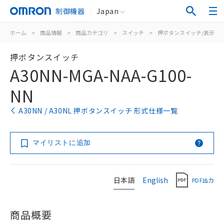
制御機器
Japan
ホーム
>
商品情報
>
商品カテゴリ
>
スイッチ
>
押ボタンスイッチ/表示灯
押ボタンスイッチ
A30NN-MGA-NAA-G100-
NN
A30NN / A30NL 押ボタンスイッチ 形式仕様一覧
マイリストに追加
日本語
English
PDF出力
商品概要