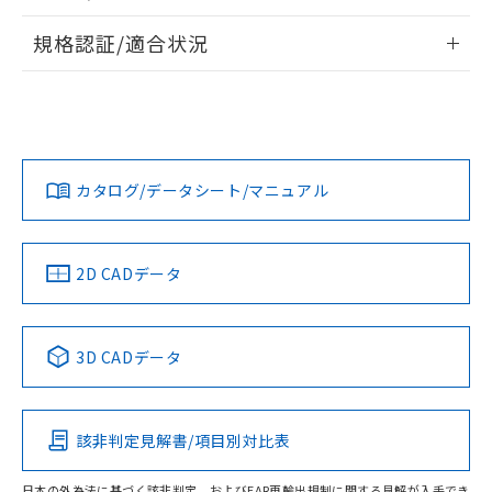
物質の対応では、対応完了までの期間は出
情報更新：2026/7/29
荷製品に未対応品が混在することから備考
規格認証/適合状況
欄に対応日を記載しておりました。
ログイン/会員登録
EU RoHS
注意事項・凡例
既に当社にて対応品への在庫切替を完了
A30NN-MGA-NAA-G100-NNについての規格認証/適合状況に
していることから、特段のことがない限
ついては、「カスタマーサポートセンタ お客様相談室」また
り、2022年1月12日より割愛しておりま
は貴社担当オムロン営業員または販売店にお問い合わせくだ
対応状況
対応予定月
※1
※2
す。
さい。
ダウンロードデータをご利用いただく前に、以下を必ずお読
みください。
カタログ/データシート/マニュアル
対応済み
ソフトウェアの使用条件
お問い合わせ
中国 RoHS
注意事項・凡例
2D CADデータ
中国 RoHS表
※1 ※2
3D CADデータ
Pb
Hg
Cd
Cr(VI)
該非判定見解書/項目別対比表
O
O
O
O
日本の外為法に基づく該非判定、およびEAR再輸出規制に関する見解が入手でき