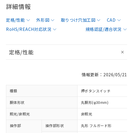
詳細情報
定格/性能
外形図
取りつけ穴加工図
CAD
RoHS/REACH対応状況
規格認証/適合状況
定格/性能
情報更新：2026/05/21
種類
押ボタンスイッチ
胴体形状
丸胴形(φ30mm)
照光/非照光
非照光
操作部
操作部形状
丸形 フルガード形