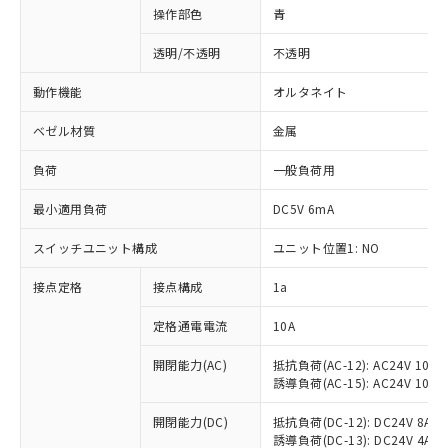
操作部色
青
透明/不透明
不透明
動作機能
オルタネイト
ベゼル材質
金属
負荷
一般負荷用
最小適用負荷
DC5V 6mA
スイッチユニット構成
ユニット位置1: NO
接点定格
接点構成
1a
※1 対応状況
定格通電電流
10A
対応済み：EU RoHS指令（10物質）の
非含有に対応した製品が提供可能な商品で
開閉能力(AC)
抵抗負荷(AC-12): AC24V 10A/A
誘導負荷(AC-15): AC24V 10A/AC
す。
対応予定：EU RoHS指令（10物質）の非含
ご利用条件
開閉能力(DC)
抵抗負荷(DC-12): DC24V 8A/DC
有に対応した製品に切り替える予定のある
誘導負荷(DC-13): DC24V 4A/DC