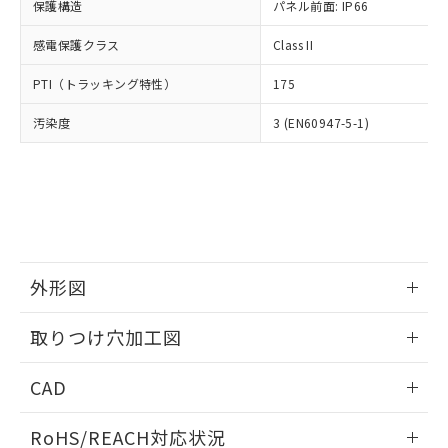
－
在庫なし(最新の在庫状況につ
オムロン制御機器販売店や当社販売拠
保護構造
パネル前面: IP66
フタル酸エステル類の４物質については閾値を超える意
武器並びにこれらの製造装置等に一切
いては、お客様のお取引先、ま
図的な使用がないことを確認しています。
点は「
販売ネットワーク
」をご確認
※2 環境保護使用期限
使用いたしません。
たはお客様担当のオムロン制御
感電保護クラス
Class II
ください。
当社は、貴社製品を第三者に販売する
機器販売店・当社販売員にご確
在庫状況および標準価格結果を当社の
※2 対応予定月
「ｅ」：有害物質（10物質）のすべてが基
場合は、上記1、2および3の内容を当
PTI（トラッキング特性）
175
認ください)
事前の承諾なく第三者に漏洩または開
準値以下であることを示します。
該第三者に通知します。また当社は、
示しないようお願いします。
部品在庫の切り替え状況などにより、予定
「10」：通常の使用状況下において有害物
汚染度
3 (EN60947-5-1)
販売先および販売に係わる関係者が違
マイパーツ機能（部品リスト作成サー
空
受注生産機種、また在庫状況の
月が前後することがあります。
質が外部に漏えいし、環境に深刻な影響を
法に輸出するおそれがある場合は、取
ビス）をご利用いただくには、I-Web
白
情報を公開していない機種
及ぼさない年数を意味します。
り引きをいたしません。
メンバーズにご登録されている必要が
「－」：未確認です。当社販売部門へお問
あります。
い合わせください。
お客様が当ウェブサイト上で当社にご
※3 非含有証明書ダウンロード
登録された部品リストについて、当社
および当社の共同利用者が、当社の製
下記の非含有証明書をダウンロードするこ
品・サービスに関するお客様との取
外形図
とができます。
合意する
キャンセル
引・商談に必要な範囲で利用すること
をご了承ください。
情報更新：2026/05/21
EU RoHS指令（10物質）の非含有証明書
取りつけ穴加工図
※当社の共同利用者とは、
"個人情報
51物質の非含有証明書（当社基準）
の共同利用に関して"
の「1.共同利
情報更新：2026/05/21
※本証明書は発行日時点で非含有を証明す
用者の範囲」に記載されている法人を
CAD
るもので、過去に遡って非含有を証明する
指します。
ものではありません。
ログイン/会員登録いただくと、CADデータをダウンロー
RoHS/REACH対応状況
また、RoHS指令のフタル酸エステル類４
ドすることができます。