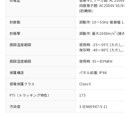
準価格とは異なる場合があることをご
耐電圧
各端子とアース間: AC2500V 50/
類(PBB) 1000ppm以下、ポリ臭化ジフェニルエーテル類
Cr(Ⅵ)(六価クロム) : 1000ppm、 PBBs(ポリ臭化ビフェ
とります。
同極端子間: AC2500V 50/60
了承ください。
(PBDE) 1000ppm以下、フタル酸ビス(2-エチルヘキシ
○
一定数以上の在庫あり
ニル類) : 1000ppm、 PBDEs(ポリ臭化ジフェニルエーテ
当社は規制貨物を破棄する場合は、完
(初期値)
ル) (DEHP)(別名：DOP) 1000ppm以下、フタル酸ブチ
正式な納期状況および標準価格はお客
ル類) : 1000ppm、
ルベンジル（BBP） 1000ppm以下、フタル酸ジブチル
全に破砕するなど、違法に輸出されな
DBP(フタル酸ジブチル) : 1000ppm、 DIBP(フタル酸ジ
様のお取引先、またはお客様担当のオ
（DBP） 1000ppm以下、フタル酸ジイソブチル
イソブチル) : 1000ppm、 BBP(フタル酸ブチルベンジ
△
一定数には満たないが在庫あり
耐振動
誤動作: 10～55Hz 複振幅 1.
いよう必要な手段を講じます。
ムロン制御機器販売店・当社販売員に
(DIBP) 1000ppm以下
ル) : 1000ppm、
当社は貴社製品を、核兵器、ミサイ
但し、RoHS指令で産業用監視および制御機器に対する
DEHP(フタル酸ビス(2-エチルヘキシル)) : 1000ppm
ご相談ください。
2
耐衝撃
適用除外項目は除く。
誤動作: 最大1000m/s
(接点開
ル、化学兵器、生物兵器またはその他
－
在庫なし(最新の在庫状況につ
オムロン制御機器販売店や当社販売拠
フタル酸エステル類の４物質については閾値を超える意
武器並びにこれらの製造装置等に一切
いては、お客様のお取引先、ま
図的な使用がないことを確認しています。
点は「
販売ネットワーク
」をご確認
周囲温度範囲
使用時: -25～55℃ (ただし
※2 環境保護使用期限
使用いたしません。
たはお客様担当のオムロン制御
ください。
保存時: -40～80℃ (ただし
当社は、貴社製品を第三者に販売する
機器販売店・当社販売員にご確
在庫状況および標準価格結果を当社の
※2 対応予定月
「ｅ」：有害物質（10物質）のすべてが基
場合は、上記1、2および3の内容を当
認ください)
事前の承諾なく第三者に漏洩または開
周囲湿度範囲
使用時: 35～85%RH
準値以下であることを示します。
該第三者に通知します。また当社は、
示しないようお願いします。
部品在庫の切り替え状況などにより、予定
「10」：通常の使用状況下において有害物
販売先および販売に係わる関係者が違
保護構造
パネル前面: IP66
マイパーツ機能（部品リスト作成サー
空
受注生産機種、また在庫状況の
月が前後することがあります。
質が外部に漏えいし、環境に深刻な影響を
法に輸出するおそれがある場合は、取
ビス）をご利用いただくには、I-Web
白
情報を公開していない機種
及ぼさない年数を意味します。
り引きをいたしません。
感電保護クラス
Class II
メンバーズにご登録されている必要が
「－」：未確認です。当社販売部門へお問
あります。
い合わせください。
PTI（トラッキング特性）
175
お客様が当ウェブサイト上で当社にご
※3 非含有証明書ダウンロード
登録された部品リストについて、当社
汚染度
3 (EN60947-5-1)
および当社の共同利用者が、当社の製
下記の非含有証明書をダウンロードするこ
品・サービスに関するお客様との取
とができます。
合意する
キャンセル
引・商談に必要な範囲で利用すること
をご了承ください。