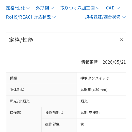
定格/性能
外形図
取りつけ穴加工図
CAD
RoHS/REACH対応状況
規格認証/適合状況
定格/性能
情報更新：2026/05/21
種類
押ボタンスイッチ
胴体形状
丸胴形(φ30mm)
照光/非照光
照光
操作部
操作部形状
丸形 突出形
操作部色
黄