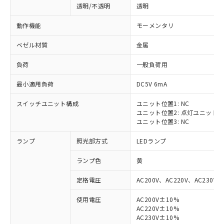
透明/不透明
透明
動作機能
モーメンタリ
ベゼル材質
金属
負荷
一般負荷用
最小適用負荷
DC5V 6mA
スイッチユニット構成
ユニット位置1: NC
ユニット位置2: 点灯ユニット
ユニット位置3: NC
ランプ
照光部方式
LEDランプ
ランプ色
黄
定格電圧
AC200V、AC220V、AC230V、
使用電圧
AC200V±10%
AC220V±10%
※1 対応状況
AC230V±10%