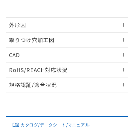
EU RoHS指令（10物質）の非含有証明書
※当社の共同利用者とは、
"個人情報
51物質の非含有証明書（当社基準）
の共同利用に関して"
の「1.共同利
※本証明書は発行日時点で非含有を証明す
用者の範囲」に記載されている法人を
るもので、過去に遡って非含有を証明する
指します。
外形図
ものではありません。
また、RoHS指令のフタル酸エステル類４
情報更新：2026/05/21
取りつけ穴加工図
物質の対応では、対応完了までの期間は出
荷製品に未対応品が混在することから備考
情報更新：2026/05/21
欄に対応日を記載しておりました。
CAD
既に当社にて対応品への在庫切替を完了
していることから、特段のことがない限
ログイン/会員登録いただくと、CADデータをダウンロー
RoHS/REACH対応状況
り、2022年1月12日より割愛しておりま
ドすることができます。
す。
情報更新：2026/7/29
規格認証/適合状況
ログイン/会員登録
EU RoHS
注意事項・凡例
A30NL-MPM-TYA-P202-YEについての規格認証/適合状況につ
いては、「カスタマーサポートセンタ お客様相談室」または
貴社担当オムロン営業員または販売店にお問い合わせくださ
対応状況
対応予定月
※1
※2
い。
ダウンロードデータをご利用いただく前に、以下を必ずお読
みください。
カタログ/データシート/マニュアル
対応済み
ソフトウェアの使用条件
お問い合わせ