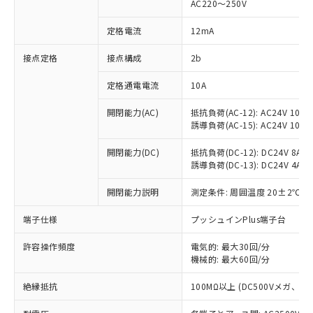
AC220～250V
対応済み：EU RoHS指令（10物質）の
非含有に対応した製品が提供可能な商品で
定格電流
12mA
す。
対応予定：EU RoHS指令（10物質）の非含
接点定格
接点構成
2b
ご利用条件
有に対応した製品に切り替える予定のある
定格通電電流
10A
商品です。
対応予定なし：EU RoHS指令（10物質）の
以下の条件をお読みいただき、同意のうえ
開閉能力(AC)
抵抗負荷(AC-12): AC24V 10A/A
非含有に非対応の商品で、対応品を出す予
誘導負荷(AC-15): AC24V 10A/AC
ご利用ください。
定はありません。
調査・確認中：EU RoHS指令（10物質）の
本サービスは、当社制御機器事業取扱
開閉能力(DC)
抵抗負荷(DC-12): DC24V 8A/DC
※1 中国RoHS○×表
非含有の対応状況を調査中または確認中の
誘導負荷(DC-13): DC24V 4A/DC
商品の当社在庫状況および標準価格
商品です。
(税抜)を提供させていただくもので
「○」：最大均質材料含有率が中国RoHSの
非該当品：ライセンス料など無形物で、有
開閉能力説明
測定条件: 周囲温度 20±2℃、
す。
基準値以下であることを示します。
害物質有無と関係のない商品です。
当社制御機器事業取扱商品の中には、
「×」：最大均質材料含有率が中国RoHSの
仕入先様の事情により、非含有部品として
端子仕様
プッシュインPlus端子台
本サービスの対象外となる商品もある
基準値を超えていることを示します。
いたものが、含有品と判明した場合などや
当社は、これら貴社製品のうち、外国
ことをご了承ください。
「－」：未確認です。当社販売部門へお問
許容操作頻度
電気的: 最大30回/分
むを得ず変更することがあります。
為替および外国貿易法に定める商品
在庫状況および標準価格照会結果は、
機械的: 最大60回/分
い合わせください。
（以下｢規制貨物等」という）を輸出
記載している更新日時点での社内デー
*EU RoHS指令（10物質）：
または国外への提供する場合は、日本
記
タに基づき作成されるものであり、閲
説明
絶縁抵抗
100MΩ以上 (DC500Vメガ、
鉛(Pb) 1000ppm以下、 水銀(Hg) 1000ppm以下、 カド
*中国RoHS10物質の基準値 (GB/T26572)：
国政府の輸出許可(または役務取引許
号
覧された時点での実際の在庫および標
ミウム(Cd) 100ppm以下、
Pb(鉛) :1000ppm、 Hg(水銀) : 1000ppm、 Cd(カドミウ
可)を取得するなどの必要な手続きを
六価クロム(Cr(Ⅵ)) 1000ppm以下、ポリ臭化ビフェニル
ム) : 100ppm、