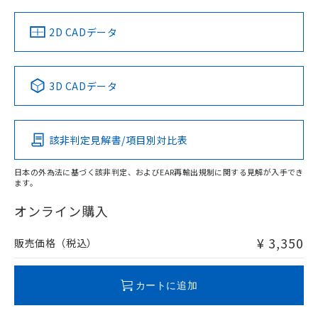
中国 RoHS
注意事項・凡例
2D CADデータ
中国 RoHS表
※1 ※2
3D CADデータ
Pb
Hg
Cd
Cr(VI)
該非判定見解書/項目別対比表
O
O
O
O
日本の外為法に基づく該非判定、およびEAR再輸出規制に関する見解が入手でき
ます。
"対応済み"や非含有の記載がされた商品であっても、流通
在庫等で未対応品が混在する可能性があります。
オンライン購入
非含有品が必要な際は、弊社営業部門もしくは販売店へお
問い合わせください。
¥ 3,350
販売価格（税込）
この製品のRoHS/REACH対応状況ページへ
カートに追加