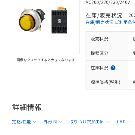
AC200/220/230/240V
在庫/販売状況
20
在庫/販売状況 ご利用条
販売状況
機種区分
画像をクリックすると大きくなります
在庫状況
標準価格(税別)
詳細情報
定格/性能
外形図
取りつけ穴加工図
CAD