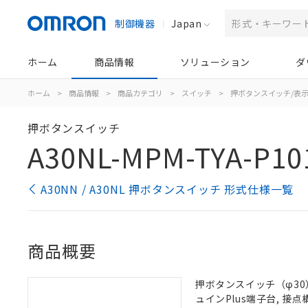
制御機器
Japan
ホーム
商品情報
ソリューション
ダ
ホーム
>
商品情報
>
商品カテゴリ
>
スイッチ
>
押ボタンスイッチ/表
押ボタンスイッチ
A30NL-MPM-TYA-P10
A30NN / A30NL 押ボタンスイッチ 形式仕様一覧
商品概要
押ボタンスイッチ（φ30）,
ュインPlus端子台, 接点構