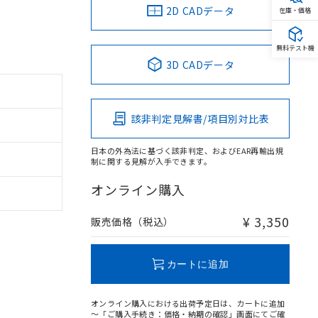
2D CADデータ
在庫・価格
無料テスト機
3D CADデータ
該非判定見解書/項目別対比表
日本の外為法に基づく該非判定、およびEAR再輸出規
制に関する見解が入手できます。
オンライン購入
¥ 3,350
販売価格（税込）
カートに追加
オンライン購入における出荷予定日は、カートに追加
～「ご購入手続き：価格・納期の確認」画面にてご確