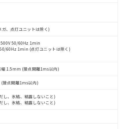
明書（当社基準）
日時点で非含有を証明するもので、過去に遡って非含有を証明するも
令のフタル酸エステル類４物質の対応では、対応完了までの期間は出
備考欄に対応日を記載しておりました。
品への在庫切替を完了していることから、特段のことがない限り、20
00Vメガ、点灯ユニットは除く)
す。
0V 50/60Hz 1min
 50/60Hz 1min (点灯ユニットは除く)
振幅 1.5mm (接点開離1ms以内)
2
(接点開離1ms以内)
 (ただし、氷結、結露しないこと)
 (ただし、氷結、結露しないこと)