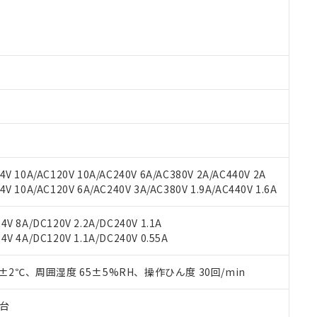
○×表
より、非含有部品としていたものが、含有品と判明した場合などやむ
みいただき、同意のうえご利用ください。
材料含有率が中国RoHSの基準値以下であることを示します。
材料含有率が中国RoHSの基準値を超えていることを示します。
、当社制御機器事業取扱商品の当社在庫状況および標準価格(税抜)
ら貴社製品のうち、外国為替および外国貿易法に定める商品（以下｢
質）：
す。当社販売部門へお問い合わせください。
 水銀(Hg) 1000ppm以下、 カドミウム(Cd) 100ppm以下、
たは国外への提供する場合は、日本国政府の輸出許可(または役務取
000ppm以下、ポリ臭化ビフェニル類(PBB) 1000ppm以下、ポリ臭化ジフェニルエーテル類(P
事業取扱商品の中には、本サービスの対象外となる商品もあること
手続きをとります。
キシル) (DEHP)(別名：DOP) 1000ppm以下、フタル酸ブチルベンジル（BBP） 100
(GB/T26572)：
以下、フタル酸ジイソブチル (DIBP) 1000ppm以下
び標準価格照会結果は、記載している更新日時点での社内データに
物を破棄する場合は、完全に破砕するなど、違法に輸出されないよ
(水銀) : 1000ppm、 Cd(カドミウム) : 100ppm、
業用監視および制御機器に対する適用除外項目は除く。
覧された時点での実際の在庫および標準価格とは異なる場合がある
1000ppm、 PBBs(ポリ臭化ビフェニル類) : 1000ppm、 PBDEs(ポリ臭化ジフェニルエーテル類
物質については閾値を超える意図的な使用がないことを確認しています。
上の在庫あり
 1000ppm、 DIBP(フタル酸ジイソブチル) : 1000ppm、 BBP(フタル酸ブチルベンジル) :
品を、核兵器、ミサイル、化学兵器、生物兵器またはその他武器並
チルヘキシル)) : 1000ppm
況および標準価格はお客様のお取引先、またはお客様担当のオムロ
用いたしません。
ご相談ください。
は満たないが在庫あり
製品を第三者に販売する場合は、上記1、2および3の内容を当該第
V 10A/AC120V 10A/AC240V 6A/AC380V 2A/AC440V 2A
機器販売店や当社販売拠点は「
販売ネットワーク
」をご確認くだ
販売先および販売に係わる関係者が違法に輸出するおそれがある場
用期限
 10A/AC120V 6A/AC240V 3A/AC380V 1.9A/AC440V 1.6A
び標準価格結果を当社の事前の承諾なく第三者に漏洩または開示し
え状況などにより、予定月が前後することがあります。
(最新の在庫状況については、お客様のお取引先、またはお客様担当
（10物質）のすべてが基準値以下であることを示します。
店・当社販売員にご確認ください)
能（部品リスト作成サービス）をご利用いただくには、I-Webメン
V 8A/DC120V 2.2A/DC240V 1.1A
使用状況下において有害物質が外部に漏えいし、環境に深刻な影響を
あります。
V 4A/DC120V 1.1A/DC240V 0.55A
機種、また在庫状況の情報を公開していない機種
ェブサイト上で当社にご登録された部品リストについて、当社およ
書ダウンロード
す。当社販売部門へお問い合わせください。
品・サービスに関するお客様との取引・商談に必要な範囲で利用す
合意する
キャンセル
0±2℃、周囲湿度 65±5%RH、操作ひん度 30回/min
書をダウンロードすることができます。
利用者とは、
"個人情報の共同利用に関して"
の「1.共同利用者の
子台
します。
10物質）の非含有証明書