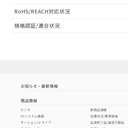
ログイン/会員登録いただくと、CADデータをダウンロ
RoHS/REACH対応状況
規格認証/適合状況
EU RoHS
注意事項・凡例
A30NL-MPM-TYA-P101-YEについての規格認証/適
業員または販売店にお問い合わせください。
ダウンロードデータをご利用いただく前に、以下を必ずお読
対応状況
対応予定月
※1
※2
ソフトウェアの使用条件
対応済み
お知らせ・最新情報
中国 RoHS
注意事項・凡例
商品情報
中国 RoHS表
※1 ※2
センサ
新商品情報
FAシステム機器
在庫状況/標準価格
Pb
Hg
Cd
Cr(V
モーション/ドライブ
生産終了品/推奨代替品