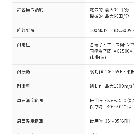
51物質の非含有証
許容操作頻度
電気的: 最大30回/分
※本証明書は発行
機械的: 最大60回/分
また、RoHS指
混在することから
既に当社にて対応
絶縁抵抗
100MΩ以上 (DC5
り割愛しておりま
耐電圧
各端子とアース間: AC250
同極端子間: AC2500V
(初期値)
耐振動
誤動作: 10～55Hz 複
耐衝撃
誤動作: 最大1000m/s
周囲温度範囲
使用時: -25～55℃
保存時: -40～80℃
周囲湿度範囲
使用時: 35～85%RH