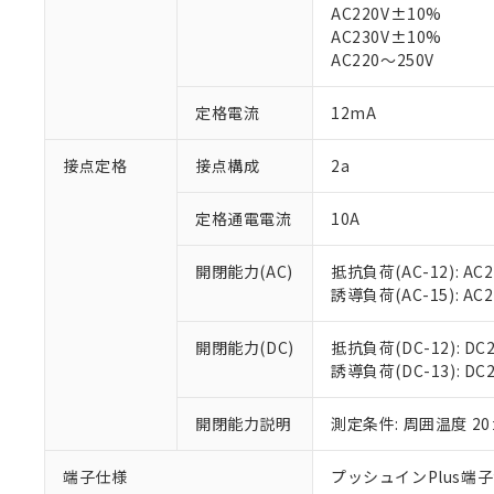
※1 中国RoHS
AC220V±10%
仕入先様の事情に
AC230V±10%
があります。
以下の条件をお読
「○」：最大均質
AC220～250V
「×」：最大均質
本サービスは
当社は、これ
*EU RoHS指令（10物
「－」：未確認で
鉛(Pb) 1000ppm以下、
くものです。
う）を輸出ま
定格電流
12mA
記
説明
六価クロム(Cr(Ⅵ)) 1
当社制御機器
などの必要な
フタル酸ビス(2-エチルヘ
号
*中国RoHS10物質の基準値 
ル（DBP） 1000ppm
在庫状況およ
当社は規制貨
接点定格
接点構成
2a
Pb(鉛) :1000ppm、 Hg
但し、RoHS指令で産
のであり、閲
ます。
Cr(Ⅵ)(六価クロム) : 
フタル酸エステル類の４
○
一定数以
DBP(フタル酸ジブチル) :
い。
当社は貴社製
DEHP(フタル酸ビス(2-エ
定格通電電流
10A
正式な納期状
置等に一切使
当社販売員に
※2 対応予定月
△
一定数に
当社は、貴社
開閉能力(AC)
抵抗負荷(AC-12): AC24
オムロン制御
また当社は、
※2 環境保護使
誘導負荷(AC-15): AC24V
在庫状況およ
部品在庫の切り替
たしません。
－
在庫なし
す。
「ｅ」：有害物質
機器販売
マイパーツ機
開閉能力(DC)
抵抗負荷(DC-12): DC24
「10」：通常の
ている必要が
誘導負荷(DC-13): DC24
味します。
空
受注生産
お客様が当ウ
※3 非含有証明
「－」：未確認で
白
が、当社の製
開閉能力説明
測定条件: 周囲温度 2
さい。
下記の非含有証明
※当社の共同
端子仕様
プッシュインPlus端
いる法人を指
EU RoHS指令（