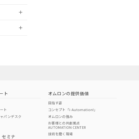
2026/7/29
担当オムロン営
お問い合わせ
ート
オムロンの提供価値
目指す姿
ポート
コンセプト「i-Automation!」
ジャパンデスク
オムロンの強み
お客様との共創拠点
AUTOMATION CENTER
DIBP
BBP
DEHP
環境保護
技術を磨く現場
・セミナ