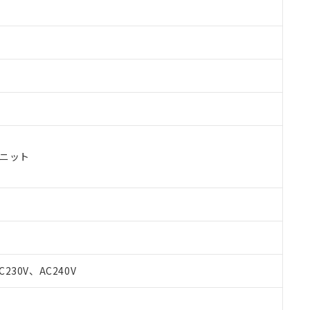
ユニット
 RoHS指令（10物質）の非含有に対応した製品が提供可能な商品です
oHS指令（10物質）の非含有に対応した製品に切り替える予定のある
C230V、AC240V
 RoHS指令（10物質）の非含有に非対応の商品で、対応品を出す予
 RoHS指令（10物質）の非含有の対応状況を調査中または確認中の
ンス料など無形物で、有害物質有無と関係のない商品です。