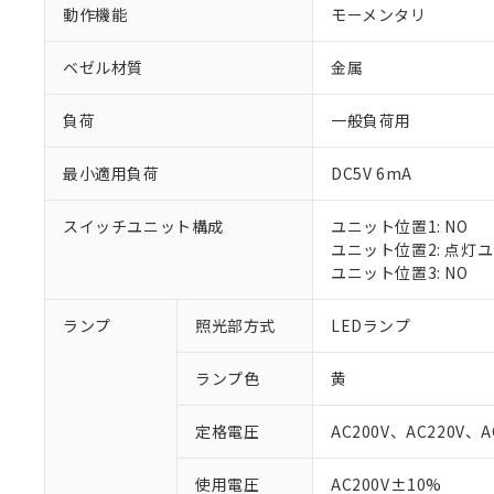
動作機能
モーメンタリ
ベゼル材質
金属
負荷
一般負荷用
最小適用負荷
DC5V 6mA
スイッチユニット構成
ユニット位置1: NO
ユニット位置2: 点灯
ユニット位置3: NO
ランプ
照光部方式
LEDランプ
※1 対応状況
ランプ色
黄
対応済み：EU
対応予定：EU R
定格電圧
AC200V、AC220V、A
対応予定なし：EU
調査・確認中：EU
ご利用条件
使用電圧
AC200V±10%
非該当品：ライセ