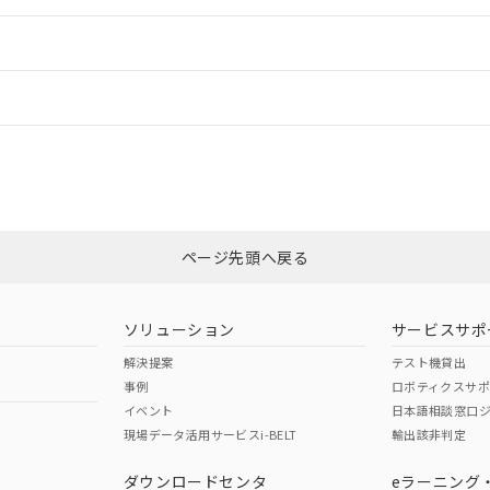
ードすることができます。
情報更新：
ログイン/会員登録
合状況については、「カスタマーサポートセンタ お客様相談室」または貴社
みください。
非含有証明書
※3
ページ先頭へ戻る
ダウンロードはこちら
ソリューション
サービスサポ
解決提案
テスト機貸出
事例
ロボティクスサ
イベント
日本語相談窓口
現場データ活用サービスi-BELT
輸出該非判定
I)
PBBs
PBDEs
DBP
ダウンロードセンタ
eラーニング