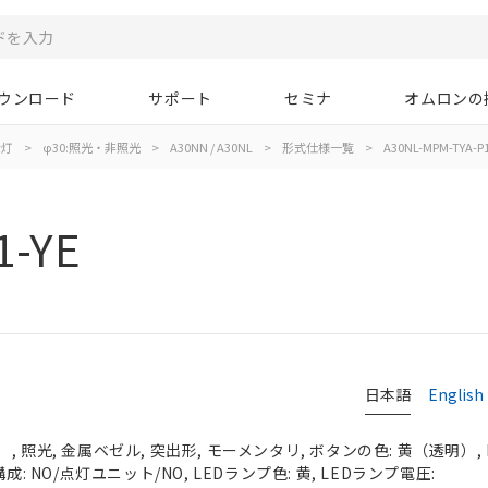
ウンロード
サポート
セミナ
オムロンの
示灯
>
φ30:照光・非照光
>
A30NN / A30NL
>
形式仕様一覧
>
A30NL-MPM-TYA-P1
1-YE
日本語
English
 照光, 金属ベゼル, 突出形, モーメンタリ, ボタンの色: 黄（透明）, I
成: NO/点灯ユニット/NO, LEDランプ色: 黄, LEDランプ電圧: