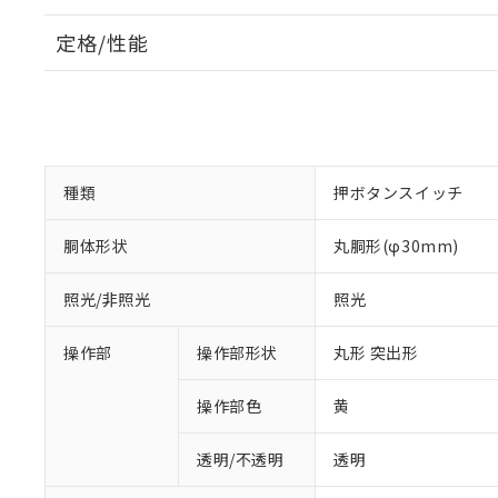
定格/性能
種類
押ボタンスイッチ
胴体形状
丸胴形(φ30mm)
照光/非照光
照光
操作部
操作部形状
丸形 突出形
操作部色
黄
透明/不透明
透明