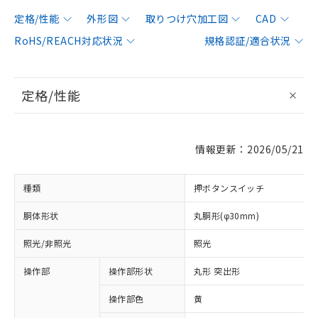
定格/性能
外形図
取りつけ穴加工図
CAD
RoHS/REACH対応状況
規格認証/適合状況
定格/性能
情報更新：2026/05/21
種類
押ボタンスイッチ
胴体形状
丸胴形(φ30mm)
照光/非照光
照光
操作部
操作部形状
丸形 突出形
操作部色
黄