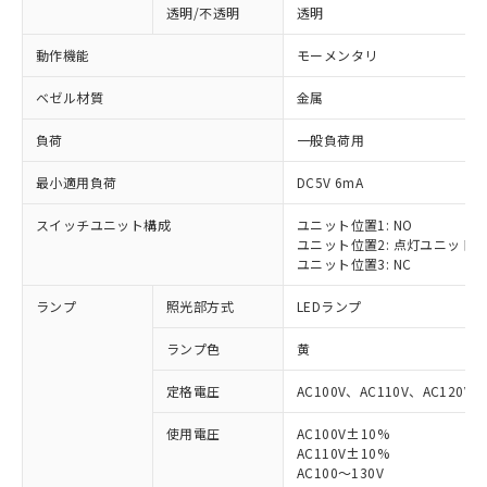
透明/不透明
透明
動作機能
モーメンタリ
ベゼル材質
金属
負荷
一般負荷用
最小適用負荷
DC5V 6mA
スイッチユニット構成
ユニット位置1: NO
ユニット位置2: 点灯ユニット
ユニット位置3: NC
ランプ
照光部方式
LEDランプ
ランプ色
黄
定格電圧
AC100V、AC110V、AC120V
使用電圧
AC100V±10%
AC110V±10%
AC100～130V