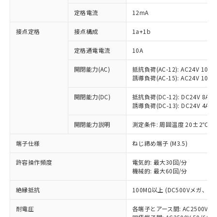
定格電流
12mA
接点定格
接点構成
1a+1b
※1 対応状況
定格通電電流
10A
対応済み：EU RoHS指令（10物質）の
非含有に対応した製品が提供可能な商品で
開閉能力(AC)
抵抗負荷(AC-12): AC24V 10A/A
す。
誘導負荷(AC-15): AC24V 10A/AC
対応予定：EU RoHS指令（10物質）の非含
ご利用条件
有に対応した製品に切り替える予定のある
開閉能力(DC)
抵抗負荷(DC-12): DC24V 8A/DC
商品です。
誘導負荷(DC-13): DC24V 4A/DC
対応予定なし：EU RoHS指令（10物質）の
以下の条件をお読みいただき、同意のうえ
開閉能力説明
測定条件: 周囲温度 20±2℃、
非含有に非対応の商品で、対応品を出す予
ご利用ください。
定はありません。
端子仕様
ねじ締め端子 (M3.5)
調査・確認中：EU RoHS指令（10物質）の
本サービスは、当社制御機器事業取扱
※1 中国RoHS○×表
非含有の対応状況を調査中または確認中の
商品の当社在庫状況および標準価格
許容操作頻度
電気的: 最大30回/分
商品です。
(税抜)を提供させていただくもので
機械的: 最大60回/分
「○」：最大均質材料含有率が中国RoHSの
非該当品：ライセンス料など無形物で、有
す。
基準値以下であることを示します。
害物質有無と関係のない商品です。
絶縁抵抗
100MΩ以上 (DC500Vメガ、
当社制御機器事業取扱商品の中には、
「×」：最大均質材料含有率が中国RoHSの
仕入先様の事情により、非含有部品として
本サービスの対象外となる商品もある
基準値を超えていることを示します。
いたものが、含有品と判明した場合などや
当社は、これら貴社製品のうち、外国
耐電圧
各端子とアース間: AC2500V 50/
ことをご了承ください。
「－」：未確認です。当社販売部門へお問
むを得ず変更することがあります。