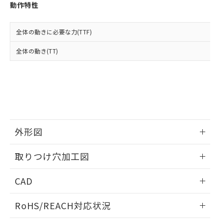
登録された部品リストについて、当社
動作特性
および当社の共同利用者が、当社の製
下記の非含有証明書をダウンロードするこ
品・サービスに関するお客様との取
とができます。
合意する
キャンセル
引・商談に必要な範囲で利用すること
全体の動きに必要な力(TTF)
をご了承ください。
EU RoHS指令（10物質）の非含有証明書
全体の動き(TT)
※当社の共同利用者とは、
"個人情報
51物質の非含有証明書（当社基準）
の共同利用に関して"
の「1.共同利
※本証明書は発行日時点で非含有を証明す
用者の範囲」に記載されている法人を
るもので、過去に遡って非含有を証明する
指します。
ものではありません。
また、RoHS指令のフタル酸エステル類４
物質の対応では、対応完了までの期間は出
荷製品に未対応品が混在することから備考
外形図
欄に対応日を記載しておりました。
既に当社にて対応品への在庫切替を完了
情報更新：2026/05/21
していることから、特段のことがない限
取りつけ穴加工図
り、2022年1月12日より割愛しておりま
す。
情報更新：2026/05/21
CAD
ログイン/会員登録いただくと、CADデータをダウンロー
RoHS/REACH対応状況
ドすることができます。