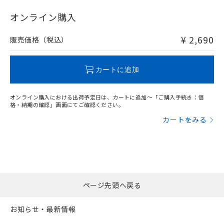
"対応済み"や非含有の記載がされた商品であっても、流通
在庫等で未対応品が混在する可能性があります。
オンライン購入
非含有品が必要な際は、弊社営業部門もしくは販売店へお
問い合わせください。
¥ 2,690
販売価格（税込）
この製品のRoHS/REACH対応状況ページへ
カートに追加
オンライン購入における出荷予定日は、カートに追加～「ご購入手続き：価
格・納期の確認」画面にてご確認ください。
カートをみる
ページ先頭へ戻る
お知らせ・最新情報