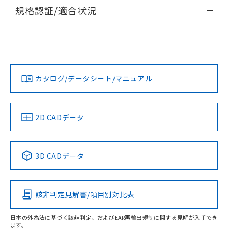
情報更新：2026/7/29
規格認証/適合状況
ログイン/会員登録
EU RoHS
注意事項・凡例
A30NL-MPM-TYA-G102-YDについての規格認証/適合状況に
ついては、「カスタマーサポートセンタ お客様相談室」また
は貴社担当オムロン営業員または販売店にお問い合わせくだ
対応状況
対応予定月
※1
※2
さい。
ダウンロードデータをご利用いただく前に、以下を必ずお読
みください。
カタログ/データシート/マニュアル
対応済み
ソフトウェアの使用条件
お問い合わせ
中国 RoHS
注意事項・凡例
2D CADデータ
中国 RoHS表
※1 ※2
3D CADデータ
Pb
Hg
Cd
Cr(VI)
該非判定見解書/項目別対比表
O
O
O
O
日本の外為法に基づく該非判定、およびEAR再輸出規制に関する見解が入手でき
ます。