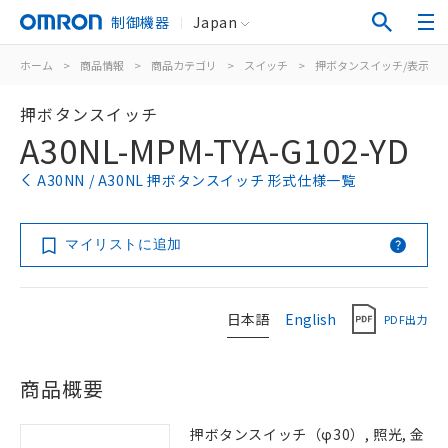
制御機器
Japan
ホーム
>
商品情報
>
商品カテゴリ
>
スイッチ
>
押ボタンスイッチ/表示灯
押ボタンスイッチ
A30NL-MPM-TYA-G102-YD
A30NN / A30NL 押ボタンスイッチ 形式仕様一覧
マイリストに追加
日本語
English
PDF出力
商品概要
押ボタンスイッチ（φ30）, 照光, 金