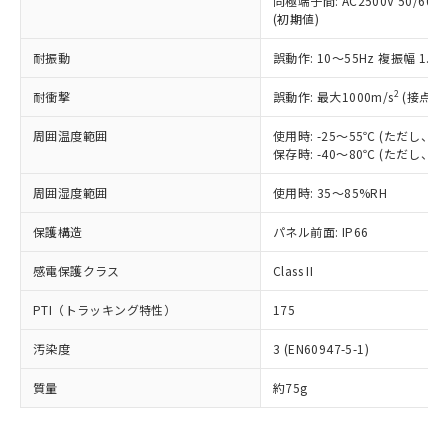
同極端子間: AC2500V 50/60
為替および外国貿易法に定める商品
在庫状況および標準価格照会結果は、
い合わせください。
(初期値)
（以下｢規制貨物等」という）を輸出
記載している更新日時点での社内デー
*EU RoHS指令（10物質）：
または国外への提供する場合は、日本
記
タに基づき作成されるものであり、閲
説明
鉛(Pb) 1000ppm以下、 水銀(Hg) 1000ppm以下、 カド
耐振動
誤動作: 10～55Hz 複振幅 1.
*中国RoHS10物質の基準値 (GB/T26572)：
国政府の輸出許可(または役務取引許
号
覧された時点での実際の在庫および標
ミウム(Cd) 100ppm以下、
Pb(鉛) :1000ppm、 Hg(水銀) : 1000ppm、 Cd(カドミウ
可)を取得するなどの必要な手続きを
六価クロム(Cr(Ⅵ)) 1000ppm以下、ポリ臭化ビフェニル
ム) : 100ppm、
準価格とは異なる場合があることをご
2
耐衝撃
誤動作: 最大1000m/s
(接点開
類(PBB) 1000ppm以下、ポリ臭化ジフェニルエーテル類
Cr(Ⅵ)(六価クロム) : 1000ppm、 PBBs(ポリ臭化ビフェ
とります。
了承ください。
(PBDE) 1000ppm以下、フタル酸ビス(2-エチルヘキシ
○
一定数以上の在庫あり
ニル類) : 1000ppm、 PBDEs(ポリ臭化ジフェニルエーテ
当社は規制貨物を破棄する場合は、完
ル) (DEHP)(別名：DOP) 1000ppm以下、フタル酸ブチ
正式な納期状況および標準価格はお客
ル類) : 1000ppm、
周囲温度範囲
使用時: -25～55℃ (ただし
ルベンジル（BBP） 1000ppm以下、フタル酸ジブチル
全に破砕するなど、違法に輸出されな
DBP(フタル酸ジブチル) : 1000ppm、 DIBP(フタル酸ジ
保存時: -40～80℃ (ただし
様のお取引先、またはお客様担当のオ
（DBP） 1000ppm以下、フタル酸ジイソブチル
イソブチル) : 1000ppm、 BBP(フタル酸ブチルベンジ
△
一定数には満たないが在庫あり
いよう必要な手段を講じます。
ムロン制御機器販売店・当社販売員に
(DIBP) 1000ppm以下
ル) : 1000ppm、
当社は貴社製品を、核兵器、ミサイ
但し、RoHS指令で産業用監視および制御機器に対する
周囲湿度範囲
使用時: 35～85%RH
DEHP(フタル酸ビス(2-エチルヘキシル)) : 1000ppm
ご相談ください。
適用除外項目は除く。
ル、化学兵器、生物兵器またはその他
－
在庫なし(最新の在庫状況につ
オムロン制御機器販売店や当社販売拠
フタル酸エステル類の４物質については閾値を超える意
保護構造
パネル前面: IP66
武器並びにこれらの製造装置等に一切
いては、お客様のお取引先、ま
図的な使用がないことを確認しています。
点は「
販売ネットワーク
」をご確認
※2 環境保護使用期限
使用いたしません。
たはお客様担当のオムロン制御
ください。
感電保護クラス
Class II
当社は、貴社製品を第三者に販売する
機器販売店・当社販売員にご確
在庫状況および標準価格結果を当社の
※2 対応予定月
「ｅ」：有害物質（10物質）のすべてが基
場合は、上記1、2および3の内容を当
認ください)
事前の承諾なく第三者に漏洩または開
PTI（トラッキング特性）
175
準値以下であることを示します。
該第三者に通知します。また当社は、
示しないようお願いします。
部品在庫の切り替え状況などにより、予定
「10」：通常の使用状況下において有害物
販売先および販売に係わる関係者が違
マイパーツ機能（部品リスト作成サー
空
受注生産機種、また在庫状況の
汚染度
3 (EN60947-5-1)
月が前後することがあります。
質が外部に漏えいし、環境に深刻な影響を
法に輸出するおそれがある場合は、取
ビス）をご利用いただくには、I-Web
白
情報を公開していない機種
及ぼさない年数を意味します。
り引きをいたしません。
メンバーズにご登録されている必要が
質量
約75g
「－」：未確認です。当社販売部門へお問
あります。
い合わせください。
お客様が当ウェブサイト上で当社にご
※3 非含有証明書ダウンロード