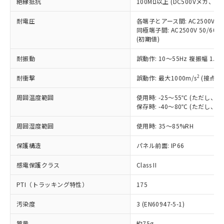
絶縁抵抗
100MΩ以上 (DC500Vメガ、
基準値を超えていることを示します。
いたものが、含有品と判明した場合などや
当社は、これら貴社製品のうち、外国
ことをご了承ください。
「－」：未確認です。当社販売部門へお問
むを得ず変更することがあります。
為替および外国貿易法に定める商品
在庫状況および標準価格照会結果は、
耐電圧
各端子とアース間: AC2500V 50/
い合わせください。
（以下｢規制貨物等」という）を輸出
記載している更新日時点での社内デー
同極端子間: AC2500V 50/60
*EU RoHS指令（10物質）：
または国外への提供する場合は、日本
(初期値)
記
タに基づき作成されるものであり、閲
説明
鉛(Pb) 1000ppm以下、 水銀(Hg) 1000ppm以下、 カド
*中国RoHS10物質の基準値 (GB/T26572)：
国政府の輸出許可(または役務取引許
号
覧された時点での実際の在庫および標
ミウム(Cd) 100ppm以下、
Pb(鉛) :1000ppm、 Hg(水銀) : 1000ppm、 Cd(カドミウ
可)を取得するなどの必要な手続きを
耐振動
六価クロム(Cr(Ⅵ)) 1000ppm以下、ポリ臭化ビフェニル
誤動作: 10～55Hz 複振幅 1.
ム) : 100ppm、
準価格とは異なる場合があることをご
類(PBB) 1000ppm以下、ポリ臭化ジフェニルエーテル類
Cr(Ⅵ)(六価クロム) : 1000ppm、 PBBs(ポリ臭化ビフェ
とります。
了承ください。
(PBDE) 1000ppm以下、フタル酸ビス(2-エチルヘキシ
○
一定数以上の在庫あり
ニル類) : 1000ppm、 PBDEs(ポリ臭化ジフェニルエーテ
2
耐衝撃
誤動作: 最大1000m/s
(接点開
当社は規制貨物を破棄する場合は、完
ル) (DEHP)(別名：DOP) 1000ppm以下、フタル酸ブチ
正式な納期状況および標準価格はお客
ル類) : 1000ppm、
ルベンジル（BBP） 1000ppm以下、フタル酸ジブチル
全に破砕するなど、違法に輸出されな
DBP(フタル酸ジブチル) : 1000ppm、 DIBP(フタル酸ジ
様のお取引先、またはお客様担当のオ
（DBP） 1000ppm以下、フタル酸ジイソブチル
周囲温度範囲
イソブチル) : 1000ppm、 BBP(フタル酸ブチルベンジ
使用時: -25～55℃ (ただし
△
一定数には満たないが在庫あり
いよう必要な手段を講じます。
ムロン制御機器販売店・当社販売員に
(DIBP) 1000ppm以下
ル) : 1000ppm、
保存時: -40～80℃ (ただし
当社は貴社製品を、核兵器、ミサイ
但し、RoHS指令で産業用監視および制御機器に対する
DEHP(フタル酸ビス(2-エチルヘキシル)) : 1000ppm
ご相談ください。
適用除外項目は除く。
ル、化学兵器、生物兵器またはその他
－
在庫なし(最新の在庫状況につ
オムロン制御機器販売店や当社販売拠
周囲湿度範囲
フタル酸エステル類の４物質については閾値を超える意
使用時: 35～85%RH
武器並びにこれらの製造装置等に一切
いては、お客様のお取引先、ま
図的な使用がないことを確認しています。
点は「
販売ネットワーク
」をご確認
※2 環境保護使用期限
使用いたしません。
たはお客様担当のオムロン制御
ください。
保護構造
パネル前面: IP66
当社は、貴社製品を第三者に販売する
機器販売店・当社販売員にご確
在庫状況および標準価格結果を当社の
※2 対応予定月
「ｅ」：有害物質（10物質）のすべてが基
場合は、上記1、2および3の内容を当
認ください)
感電保護クラス
Class II
事前の承諾なく第三者に漏洩または開
準値以下であることを示します。
該第三者に通知します。また当社は、
示しないようお願いします。
部品在庫の切り替え状況などにより、予定
「10」：通常の使用状況下において有害物
販売先および販売に係わる関係者が違
PTI（トラッキング特性）
175
マイパーツ機能（部品リスト作成サー
空
受注生産機種、また在庫状況の
月が前後することがあります。
質が外部に漏えいし、環境に深刻な影響を
法に輸出するおそれがある場合は、取
ビス）をご利用いただくには、I-Web
白
情報を公開していない機種
及ぼさない年数を意味します。
汚染度
3 (EN60947-5-1)
り引きをいたしません。
メンバーズにご登録されている必要が
「－」：未確認です。当社販売部門へお問
あります。
質量
約75g