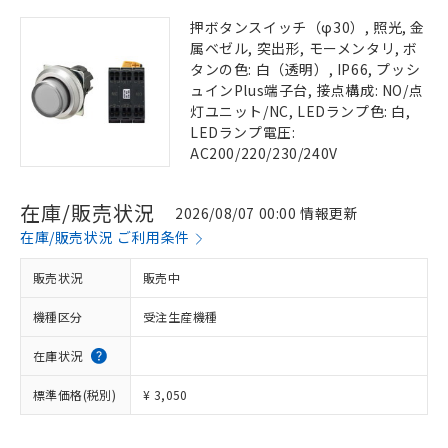
押ボタンスイッチ（φ30）, 照光, 金
属ベゼル, 突出形, モーメンタリ, ボ
タンの色: 白（透明）, IP66, プッシ
ュインPlus端子台, 接点構成: NO/点
灯ユニット/NC, LEDランプ色: 白,
LEDランプ電圧:
AC200/220/230/240V
在庫/販売状況
2026/08/07 00:00 情報更新
在庫/販売状況 ご利用条件
販売状況
販売中
機種区分
受注生産機種
在庫状況
標準価格(税別)
¥ 3,050