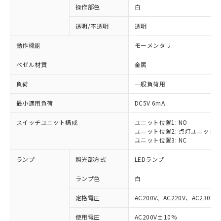
操作部色
白
透明/不透明
透明
動作機能
モーメンタリ
ベゼル材質
金属
負荷
一般負荷用
最小適用負荷
DC5V 6mA
スイッチユニット構成
ユニット位置1: NO
ユニット位置2: 点灯ユニット
ユニット位置3: NC
ランプ
照光部方式
LEDランプ
ランプ色
白
定格電圧
AC200V、AC220V、AC230V、
使用電圧
AC200V±10%