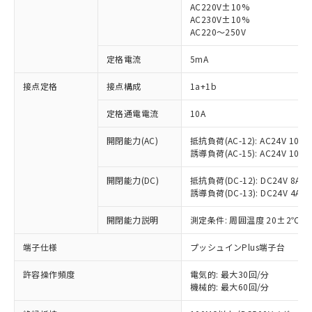
AC220V±10%
AC230V±10%
AC220～250V
定格電流
5mA
※1 対応状況
接点定格
接点構成
1a+1b
対応済み：EU RoHS指令（10物質）の
非含有に対応した製品が提供可能な商品で
定格通電電流
10A
す。
開閉能力(AC)
抵抗負荷(AC-12): AC24V 10A/A
対応予定：EU RoHS指令（10物質）の非含
ご利用条件
誘導負荷(AC-15): AC24V 10A/AC
有に対応した製品に切り替える予定のある
商品です。
開閉能力(DC)
抵抗負荷(DC-12): DC24V 8A/DC
対応予定なし：EU RoHS指令（10物質）の
誘導負荷(DC-13): DC24V 4A/DC
以下の条件をお読みいただき、同意のうえ
非含有に非対応の商品で、対応品を出す予
ご利用ください。
定はありません。
開閉能力説明
測定条件: 周囲温度 20±2℃、
調査・確認中：EU RoHS指令（10物質）の
本サービスは、当社制御機器事業取扱
※1 中国RoHS○×表
非含有の対応状況を調査中または確認中の
端子仕様
プッシュインPlus端子台
商品の当社在庫状況および標準価格
商品です。
(税抜)を提供させていただくもので
「○」：最大均質材料含有率が中国RoHSの
非該当品：ライセンス料など無形物で、有
許容操作頻度
電気的: 最大30回/分
す。
基準値以下であることを示します。
機械的: 最大60回/分
害物質有無と関係のない商品です。
当社制御機器事業取扱商品の中には、
「×」：最大均質材料含有率が中国RoHSの
仕入先様の事情により、非含有部品として
本サービスの対象外となる商品もある