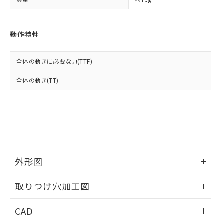
い合わせください。
お客様が当ウェブサイト上で当社にご
※3 非含有証明書ダウンロード
登録された部品リストについて、当社
および当社の共同利用者が、当社の製
下記の非含有証明書をダウンロードするこ
動作特性
品・サービスに関するお客様との取
とができます。
合意する
キャンセル
引・商談に必要な範囲で利用すること
をご了承ください。
全体の動きに必要な力(TTF)
EU RoHS指令（10物質）の非含有証明書
※当社の共同利用者とは、
"個人情報
51物質の非含有証明書（当社基準）
の共同利用に関して"
の「1.共同利
全体の動き(TT)
※本証明書は発行日時点で非含有を証明す
用者の範囲」に記載されている法人を
るもので、過去に遡って非含有を証明する
指します。
ものではありません。
また、RoHS指令のフタル酸エステル類４
物質の対応では、対応完了までの期間は出
荷製品に未対応品が混在することから備考
欄に対応日を記載しておりました。
既に当社にて対応品への在庫切替を完了
外形図
していることから、特段のことがない限
り、2022年1月12日より割愛しておりま
情報更新：2026/05/21
取りつけ穴加工図
す。
情報更新：2026/05/21
CAD