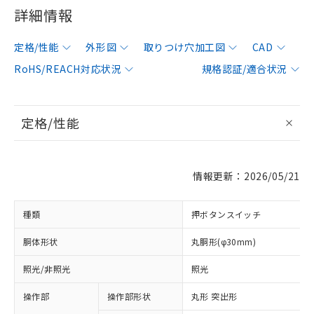
詳細情報
定格/性能
外形図
取りつけ穴加工図
CAD
RoHS/REACH対応状況
規格認証/適合状況
定格/性能
情報更新：2026/05/21
種類
押ボタンスイッチ
胴体形状
丸胴形(φ30mm)
照光/非照光
照光
操作部
操作部形状
丸形 突出形