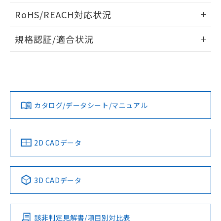
ログイン/会員登録いただくと、CADデータをダウンロー
RoHS/REACH対応状況
ドすることができます。
情報更新：2026/7/29
規格認証/適合状況
ログイン/会員登録
EU RoHS
注意事項・凡例
A30NL-MPM-TWA-P102-WEについての規格認証/適合状況に
ついては、「カスタマーサポートセンタ お客様相談室」また
は貴社担当オムロン営業員または販売店にお問い合わせくだ
対応状況
対応予定月
※1
※2
さい。
ダウンロードデータをご利用いただく前に、以下を必ずお読
みください。
カタログ/データシート/マニュアル
対応済み
ソフトウェアの使用条件
お問い合わせ
中国 RoHS
注意事項・凡例
2D CADデータ
中国 RoHS表
※1 ※2
3D CADデータ
Pb
Hg
Cd
Cr(VI)
該非判定見解書/項目別対比表
O
O
O
O