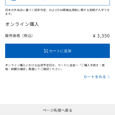
日本の外為法に基づく該非判定、およびEAR再輸出規制に関する見解が入手でき
ます。
"対応済み"や非含有の記載がされた商品であっても、流通
在庫等で未対応品が混在する可能性があります。
オンライン購入
非含有品が必要な際は、弊社営業部門もしくは販売店へお
問い合わせください。
¥ 3,350
販売価格（税込）
この製品のRoHS/REACH対応状況ページへ
カートに追加
オンライン購入における出荷予定日は、カートに追加～「ご購入手続き：価
格・納期の確認」画面にてご確認ください。
カートをみる
ページ先頭へ戻る