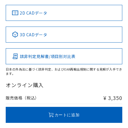
中国 RoHS
注意事項・凡例
2D CADデータ
中国 RoHS表
※1 ※2
3D CADデータ
Pb
Hg
Cd
Cr(VI)
該非判定見解書/項目別対比表
O
O
O
O
日本の外為法に基づく該非判定、およびEAR再輸出規制に関する見解が入手でき
ます。
"対応済み"や非含有の記載がされた商品であっても、流通
在庫等で未対応品が混在する可能性があります。
オンライン購入
非含有品が必要な際は、弊社営業部門もしくは販売店へお
問い合わせください。
¥ 3,350
販売価格（税込）
この製品のRoHS/REACH対応状況ページへ
カートに追加