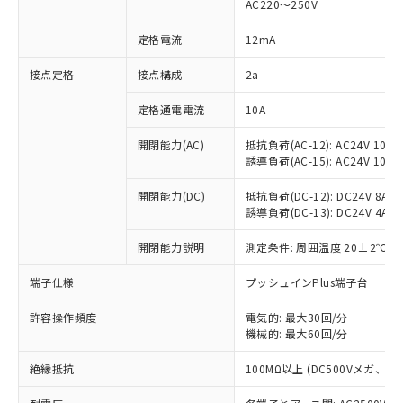
AC220～250V
対応済み：EU RoHS指令（10物質）の
非含有に対応した製品が提供可能な商品で
定格電流
12mA
す。
対応予定：EU RoHS指令（10物質）の非含
接点定格
接点構成
2a
ご利用条件
有に対応した製品に切り替える予定のある
定格通電電流
10A
商品です。
対応予定なし：EU RoHS指令（10物質）の
以下の条件をお読みいただき、同意のうえ
開閉能力(AC)
抵抗負荷(AC-12): AC24V 10A/A
非含有に非対応の商品で、対応品を出す予
誘導負荷(AC-15): AC24V 10A/AC
ご利用ください。
定はありません。
調査・確認中：EU RoHS指令（10物質）の
本サービスは、当社制御機器事業取扱
開閉能力(DC)
抵抗負荷(DC-12): DC24V 8A/DC
※1 中国RoHS○×表
非含有の対応状況を調査中または確認中の
誘導負荷(DC-13): DC24V 4A/DC
商品の当社在庫状況および標準価格
商品です。
(税抜)を提供させていただくもので
「○」：最大均質材料含有率が中国RoHSの
非該当品：ライセンス料など無形物で、有
開閉能力説明
測定条件: 周囲温度 20±2℃、
す。
基準値以下であることを示します。
害物質有無と関係のない商品です。
当社制御機器事業取扱商品の中には、
「×」：最大均質材料含有率が中国RoHSの
仕入先様の事情により、非含有部品として
端子仕様
プッシュインPlus端子台
本サービスの対象外となる商品もある
基準値を超えていることを示します。
いたものが、含有品と判明した場合などや
当社は、これら貴社製品のうち、外国
ことをご了承ください。
「－」：未確認です。当社販売部門へお問
許容操作頻度
電気的: 最大30回/分
むを得ず変更することがあります。
為替および外国貿易法に定める商品
在庫状況および標準価格照会結果は、
機械的: 最大60回/分
い合わせください。
（以下｢規制貨物等」という）を輸出
記載している更新日時点での社内デー
*EU RoHS指令（10物質）：
または国外への提供する場合は、日本
記
タに基づき作成されるものであり、閲
説明
絶縁抵抗
100MΩ以上 (DC500Vメガ、
鉛(Pb) 1000ppm以下、 水銀(Hg) 1000ppm以下、 カド
*中国RoHS10物質の基準値 (GB/T26572)：
国政府の輸出許可(または役務取引許
号
覧された時点での実際の在庫および標
ミウム(Cd) 100ppm以下、
Pb(鉛) :1000ppm、 Hg(水銀) : 1000ppm、 Cd(カドミウ
可)を取得するなどの必要な手続きを
六価クロム(Cr(Ⅵ)) 1000ppm以下、ポリ臭化ビフェニル
ム) : 100ppm、