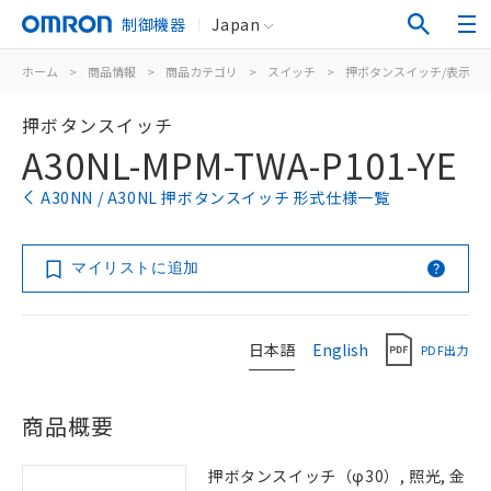
制御機器
Japan
ホーム
>
商品情報
>
商品カテゴリ
>
スイッチ
>
押ボタンスイッチ/表示灯
押ボタンスイッチ
A30NL-MPM-TWA-P101-YE
A30NN / A30NL 押ボタンスイッチ 形式仕様一覧
マイリストに追加
日本語
English
PDF出力
商品概要
押ボタンスイッチ（φ30）, 照光, 金