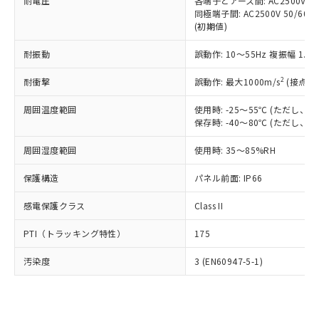
準価格とは異なる場合があることをご
耐電圧
各端子とアース間: AC2500V 50/
類(PBB) 1000ppm以下、ポリ臭化ジフェニルエーテル類
Cr(Ⅵ)(六価クロム) : 1000ppm、 PBBs(ポリ臭化ビフェ
とります。
同極端子間: AC2500V 50/60
了承ください。
(PBDE) 1000ppm以下、フタル酸ビス(2-エチルヘキシ
○
一定数以上の在庫あり
ニル類) : 1000ppm、 PBDEs(ポリ臭化ジフェニルエーテ
当社は規制貨物を破棄する場合は、完
(初期値)
ル) (DEHP)(別名：DOP) 1000ppm以下、フタル酸ブチ
正式な納期状況および標準価格はお客
ル類) : 1000ppm、
ルベンジル（BBP） 1000ppm以下、フタル酸ジブチル
全に破砕するなど、違法に輸出されな
DBP(フタル酸ジブチル) : 1000ppm、 DIBP(フタル酸ジ
様のお取引先、またはお客様担当のオ
（DBP） 1000ppm以下、フタル酸ジイソブチル
イソブチル) : 1000ppm、 BBP(フタル酸ブチルベンジ
△
一定数には満たないが在庫あり
耐振動
誤動作: 10～55Hz 複振幅 1.
いよう必要な手段を講じます。
ムロン制御機器販売店・当社販売員に
(DIBP) 1000ppm以下
ル) : 1000ppm、
当社は貴社製品を、核兵器、ミサイ
但し、RoHS指令で産業用監視および制御機器に対する
DEHP(フタル酸ビス(2-エチルヘキシル)) : 1000ppm
ご相談ください。
2
耐衝撃
適用除外項目は除く。
誤動作: 最大1000m/s
(接点開
ル、化学兵器、生物兵器またはその他
－
在庫なし(最新の在庫状況につ
オムロン制御機器販売店や当社販売拠
フタル酸エステル類の４物質については閾値を超える意
武器並びにこれらの製造装置等に一切
いては、お客様のお取引先、ま
図的な使用がないことを確認しています。
点は「
販売ネットワーク
」をご確認
周囲温度範囲
使用時: -25～55℃ (ただし
※2 環境保護使用期限
使用いたしません。
たはお客様担当のオムロン制御
ください。
保存時: -40～80℃ (ただし
当社は、貴社製品を第三者に販売する
機器販売店・当社販売員にご確
在庫状況および標準価格結果を当社の
※2 対応予定月
「ｅ」：有害物質（10物質）のすべてが基
場合は、上記1、2および3の内容を当
認ください)
事前の承諾なく第三者に漏洩または開
周囲湿度範囲
使用時: 35～85%RH
準値以下であることを示します。
該第三者に通知します。また当社は、
示しないようお願いします。
部品在庫の切り替え状況などにより、予定
「10」：通常の使用状況下において有害物
販売先および販売に係わる関係者が違
保護構造
パネル前面: IP66
マイパーツ機能（部品リスト作成サー
空
受注生産機種、また在庫状況の
月が前後することがあります。
質が外部に漏えいし、環境に深刻な影響を
法に輸出するおそれがある場合は、取
ビス）をご利用いただくには、I-Web
白
情報を公開していない機種
及ぼさない年数を意味します。
り引きをいたしません。
感電保護クラス
Class II
メンバーズにご登録されている必要が
「－」：未確認です。当社販売部門へお問
あります。
い合わせください。
PTI（トラッキング特性）
175
お客様が当ウェブサイト上で当社にご
※3 非含有証明書ダウンロード
登録された部品リストについて、当社
汚染度
3 (EN60947-5-1)
および当社の共同利用者が、当社の製
下記の非含有証明書をダウンロードするこ
品・サービスに関するお客様との取
とができます。
合意する
キャンセル
引・商談に必要な範囲で利用すること
をご了承ください。