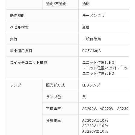
透明/不透明
透明
動作機能
モーメンタリ
ベゼル材質
金属
負荷
一般負荷用
最小適用負荷
DC5V 6mA
スイッチユニット構成
ユニット位置1: NO
ユニット位置2: 点灯ユニット
ユニット位置3: NO
ランプ
照光部方式
LEDランプ
ランプ色
黄
定格電圧
AC200V、AC220V、AC230V、
使用電圧
AC200V±10%
AC220V±10%
※1 対応状況
AC230V±10%