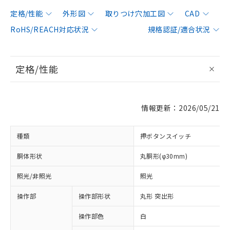
定格/性能
外形図
取りつけ穴加工図
CAD
RoHS/REACH対応状況
規格認証/適合状況
定格/性能
情報更新：2026/05/21
種類
押ボタンスイッチ
胴体形状
丸胴形(φ30mm)
照光/非照光
照光
操作部
操作部形状
丸形 突出形
操作部色
白