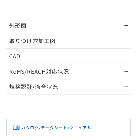
EU RoHS指令（10物質）の非含有証明書
※当社の共同利用者とは、
"個人情報
51物質の非含有証明書（当社基準）
の共同利用に関して"
の「1.共同利
※本証明書は発行日時点で非含有を証明す
用者の範囲」に記載されている法人を
るもので、過去に遡って非含有を証明する
指します。
外形図
ものではありません。
また、RoHS指令のフタル酸エステル類４
情報更新：2026/05/21
取りつけ穴加工図
物質の対応では、対応完了までの期間は出
荷製品に未対応品が混在することから備考
情報更新：2026/05/21
欄に対応日を記載しておりました。
CAD
既に当社にて対応品への在庫切替を完了
していることから、特段のことがない限
ログイン/会員登録いただくと、CADデータをダウンロー
RoHS/REACH対応状況
り、2022年1月12日より割愛しておりま
ドすることができます。
す。
情報更新：2026/7/29
規格認証/適合状況
ログイン/会員登録
EU RoHS
注意事項・凡例
A30NL-MPM-TWA-P101-YEについての規格認証/適合状況に
ついては、「カスタマーサポートセンタ お客様相談室」また
は貴社担当オムロン営業員または販売店にお問い合わせくだ
対応状況
対応予定月
※1
※2
さい。
ダウンロードデータをご利用いただく前に、以下を必ずお読
みください。
カタログ/データシート/マニュアル
対応済み
ソフトウェアの使用条件
お問い合わせ