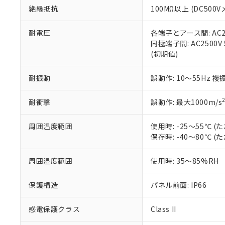
また、RoHS指
絶縁抵抗
100MΩ以上 (DC5
混在することから
既に当社にて対応
耐電圧
各端子とアース間: AC250
り割愛しておりま
同極端子間: AC2500V
(初期値)
耐振動
誤動作: 10～55Hz 複
耐衝撃
誤動作: 最大1000m/s
周囲温度範囲
使用時: -25～55℃
保存時: -40～80℃
周囲湿度範囲
使用時: 35～85%RH
保護構造
パネル前面: IP66
感電保護クラス
Class II