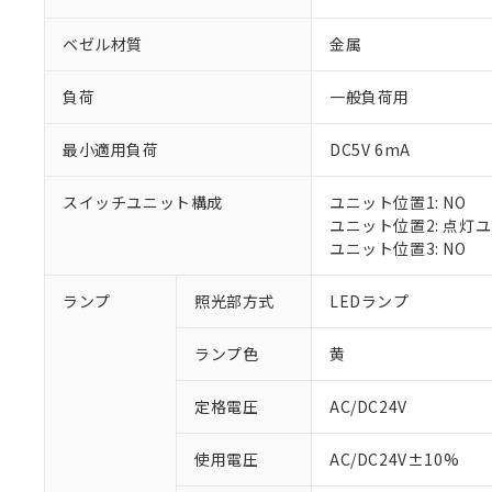
ベゼル材質
金属
負荷
一般負荷用
最小適用負荷
DC5V 6mA
スイッチユニット構成
ユニット位置1: NO
ユニット位置2: 点灯
ユニット位置3: NO
※1 対応状況
ランプ
照光部方式
LEDランプ
対応済み：EU
ランプ色
黄
対応予定：EU R
対応予定なし：EU
定格電圧
AC/DC24V
調査・確認中：EU
ご利用条件
非該当品：ライセ
※1 中国RoHS
使用電圧
AC/DC24V±10%
仕入先様の事情に
があります。
以下の条件をお読