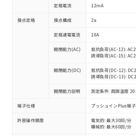
「○」：最大均質
定格電流
12mA
「×」：最大均質
本サービスは
当社は、これ
*EU RoHS指令（10物
「－」：未確認で
鉛(Pb) 1000ppm以下、
くものです。
う）を輸出ま
接点定格
接点構成
2a
記
説明
六価クロム(Cr(Ⅵ)) 1
当社制御機器
などの必要な
フタル酸ビス(2-エチルヘ
号
*中国RoHS10物質の基準値 
ル（DBP） 1000ppm
在庫状況およ
当社は規制貨
Pb(鉛) :1000ppm、 Hg
定格通電電流
10A
但し、RoHS指令で産
のであり、閲
ます。
Cr(Ⅵ)(六価クロム) : 
フタル酸エステル類の４
○
一定数以
DBP(フタル酸ジブチル) :
い。
当社は貴社製
DEHP(フタル酸ビス(2-エ
開閉能力(AC)
抵抗負荷(AC-12): AC24
正式な納期状
置等に一切使
誘導負荷(AC-15): AC24V
当社販売員に
※2 対応予定月
△
一定数に
当社は、貴社
オムロン制御
また当社は、
※2 環境保護使
在庫状況およ
部品在庫の切り替
たしません。
開閉能力(DC)
抵抗負荷(DC-12): DC24
－
在庫なし
す。
誘導負荷(DC-13): DC24
「ｅ」：有害物質
機器販売
マイパーツ機
「10」：通常の
ている必要が
味します。
開閉能力説明
測定条件: 周囲温度 2
空
受注生産
お客様が当ウ
※3 非含有証明
「－」：未確認で
白
が、当社の製
端子仕様
プッシュインPlus端
さい。
下記の非含有証明
※当社の共同
いる法人を指
許容操作頻度
電気的: 最大30回/分
EU RoHS指令（
機械的: 最大60回/分
51物質の非含有証
※本証明書は発行