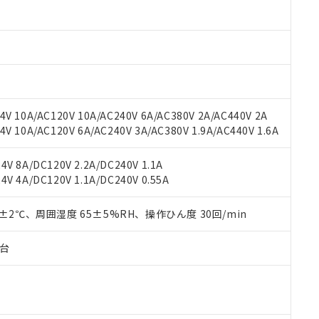
材料含有率が中国RoHSの基準値以下であることを示します。
材料含有率が中国RoHSの基準値を超えていることを示します。
、当社制御機器事業取扱商品の当社在庫状況および標準価格(税抜)
ら貴社製品のうち、外国為替および外国貿易法に定める商品（以下｢
質）：
す。当社販売部門へお問い合わせください。
 水銀(Hg) 1000ppm以下、 カドミウム(Cd) 100ppm以下、
たは国外への提供する場合は、日本国政府の輸出許可(または役務取
000ppm以下、ポリ臭化ビフェニル類(PBB) 1000ppm以下、ポリ臭化ジフェニルエーテル類(P
事業取扱商品の中には、本サービスの対象外となる商品もあること
手続きをとります。
キシル) (DEHP)(別名：DOP) 1000ppm以下、フタル酸ブチルベンジル（BBP） 100
(GB/T26572)：
以下、フタル酸ジイソブチル (DIBP) 1000ppm以下
び標準価格照会結果は、記載している更新日時点での社内データに
物を破棄する場合は、完全に破砕するなど、違法に輸出されないよ
(水銀) : 1000ppm、 Cd(カドミウム) : 100ppm、
業用監視および制御機器に対する適用除外項目は除く。
覧された時点での実際の在庫および標準価格とは異なる場合がある
1000ppm、 PBBs(ポリ臭化ビフェニル類) : 1000ppm、 PBDEs(ポリ臭化ジフェニルエーテル類
物質については閾値を超える意図的な使用がないことを確認しています。
上の在庫あり
 1000ppm、 DIBP(フタル酸ジイソブチル) : 1000ppm、 BBP(フタル酸ブチルベンジル) :
品を、核兵器、ミサイル、化学兵器、生物兵器またはその他武器並
チルヘキシル)) : 1000ppm
V 10A/AC120V 10A/AC240V 6A/AC380V 2A/AC440V 2A
況および標準価格はお客様のお取引先、またはお客様担当のオムロ
用いたしません。
 10A/AC120V 6A/AC240V 3A/AC380V 1.9A/AC440V 1.6A
ご相談ください。
は満たないが在庫あり
製品を第三者に販売する場合は、上記1、2および3の内容を当該第
機器販売店や当社販売拠点は「
販売ネットワーク
」をご確認くだ
販売先および販売に係わる関係者が違法に輸出するおそれがある場
用期限
び標準価格結果を当社の事前の承諾なく第三者に漏洩または開示し
え状況などにより、予定月が前後することがあります。
V 8A/DC120V 2.2A/DC240V 1.1A
(最新の在庫状況については、お客様のお取引先、またはお客様担当
V 4A/DC120V 1.1A/DC240V 0.55A
（10物質）のすべてが基準値以下であることを示します。
店・当社販売員にご確認ください)
能（部品リスト作成サービス）をご利用いただくには、I-Webメン
使用状況下において有害物質が外部に漏えいし、環境に深刻な影響を
あります。
0±2℃、周囲湿度 65±5%RH、操作ひん度 30回/min
機種、また在庫状況の情報を公開していない機種
ェブサイト上で当社にご登録された部品リストについて、当社およ
書ダウンロード
す。当社販売部門へお問い合わせください。
品・サービスに関するお客様との取引・商談に必要な範囲で利用す
合意する
キャンセル
子台
書をダウンロードすることができます。
利用者とは、
"個人情報の共同利用に関して"
の「1.共同利用者の
します。
10物質）の非含有証明書
明書（当社基準）
日時点で非含有を証明するもので、過去に遡って非含有を証明するも