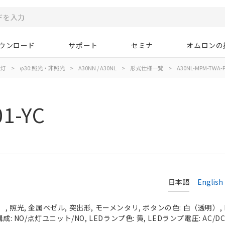
ウンロード
サポート
セミナ
オムロンの
示灯
>
φ30:照光・非照光
>
A30NN / A30NL
>
形式仕様一覧
>
A30NL-MPM-TWA-P
1-YC
日本語
English
 照光, 金属ベゼル, 突出形, モーメンタリ, ボタンの色: 白（透明）, I
成: NO/点灯ユニット/NO, LEDランプ色: 黄, LEDランプ電圧: AC/DC