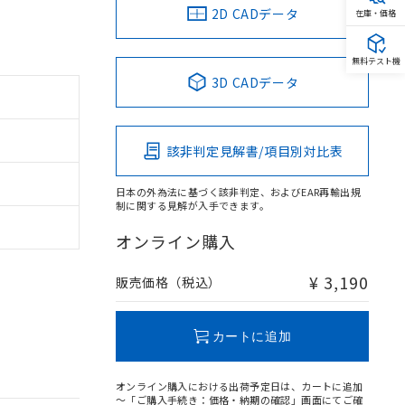
2D CADデータ
在庫・価格
無料テスト機
3D CADデータ
該非判定見解書/項目別対比表
日本の外為法に基づく該非判定、およびEAR再輸出規
制に関する見解が入手できます。
オンライン購入
¥ 3,190
販売価格（税込）
カートに追加
オンライン購入における出荷予定日は、カートに追加
～「ご購入手続き：価格・納期の確認」画面にてご確