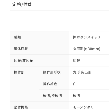
定格/性能
種類
押ボタンスイッチ
胴体形状
丸胴形(φ30mm)
照光/非照光
照光
操作部
操作部形状
丸形 突出形
操作部色
白
透明/不透明
透明
動作機能
モーメンタリ