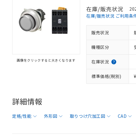
在庫/販売状況
20
在庫/販売状況 ご利用条
販売状況
機種区分
画像をクリックすると大きくなります
在庫状況
標準価格(税別)
詳細情報
定格/性能
外形図
取りつけ穴加工図
CAD