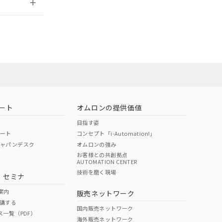
担当オムロン営
お問い合わせ
ート
オムロンの提供価値
目指す姿
ポート
コンセプト「i-Automation!」
ジャパンデスク
オムロンの強み
お客様との共創拠点
AUTOMATION CENTER
DIBP
BBP
DEHP
環境保護
技術を磨く現場
・セミナ
使用期限
案内
販売ネットワーク
講する
O
O
O
10
国内販売ネットワーク
ス一覧（PDF）
海外販売ネットワーク