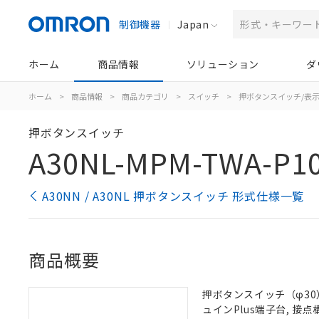
制御機器
Japan
ホーム
商品情報
ソリューション
ダ
ホーム
>
商品情報
>
商品カテゴリ
>
スイッチ
>
押ボタンスイッチ/表
押ボタンスイッチ
A30NL-MPM-TWA-P10
A30NN / A30NL 押ボタンスイッチ 形式仕様一覧
商品概要
押ボタンスイッチ（φ30）,
ュインPlus端子台, 接点構