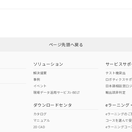
ログイン/会員登録
合状況については、「カスタマーサポートセンタ お客様相談室」または貴社
みください。
非含有証明書
※3
ページ先頭へ戻る
ダウンロードはこちら
ソリューション
サービスサポ
解決提案
テスト機貸出
事例
ロボティクスサ
イベント
日本語相談窓口
現場データ活用サービスi-BELT
輸出該非判定
I)
PBBs
PBDEs
DBP
ダウンロードセンタ
eラーニング
カタログ
eラーニングのご
マニュアル
コースを選んで受
O
O
O
2D CAD
eラーニングコー