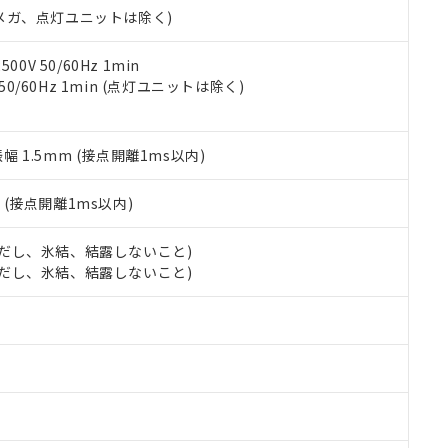
令のフタル酸エステル類４物質の対応では、対応完了までの期間は出
00Vメガ、点灯ユニットは除く)
備考欄に対応日を記載しておりました。
品への在庫切替を完了していることから、特段のことがない限り、20
0V 50/60Hz 1min
す。
 50/60Hz 1min (点灯ユニットは除く)
振幅 1.5mm (接点開離1ms以内)
2
(接点開離1ms以内)
 (ただし、氷結、結露しないこと)
 (ただし、氷結、結露しないこと)