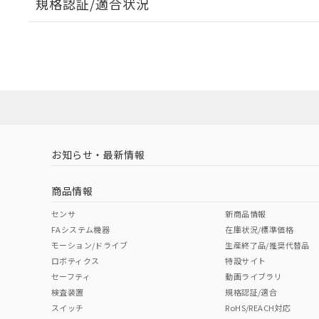
規格認証/適合状況
EU RoHS
注意事項・凡例
A30NL-MPM-TWA-P101-YCについての規格認証/適
業員または販売店にお問い合わせください。
ダウンロードデータをご利用いただく前に、以下を必ずお読
対応状況
対応予定月
※1
※2
ソフトウェアの使用条件
対応済み
お知らせ・最新情報
中国 RoHS
注意事項・凡例
商品情報
中国 RoHS表
※1 ※2
センサ
新商品情報
FAシステム機器
在庫状況/標準価格
Pb
Hg
Cd
Cr(V
モーション/ドライブ
生産終了品/推奨代替品
ロボティクス
特設サイト
セーフティ
動画ライブラリ
検査装置
規格認証/適合
X
O
O
O
スイッチ
RoHS/REACH対応