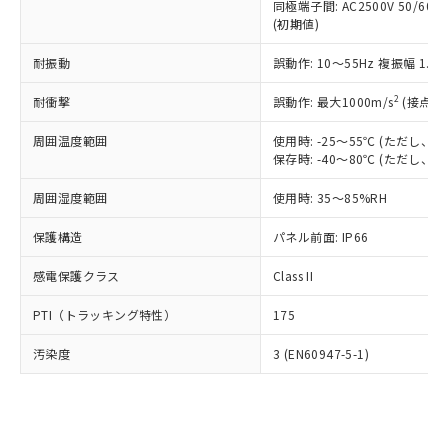
類(PBB) 1000ppm以下、ポリ臭化ジフェニルエーテル類
同極端子間: AC2500V 50/60
Cr(Ⅵ)(六価クロム) : 1000ppm、 PBBs(ポリ臭化ビフェ
とります。
了承ください。
(PBDE) 1000ppm以下、フタル酸ビス(2-エチルヘキシ
○
一定数以上の在庫あり
ニル類) : 1000ppm、 PBDEs(ポリ臭化ジフェニルエーテ
(初期値)
当社は規制貨物を破棄する場合は、完
ル) (DEHP)(別名：DOP) 1000ppm以下、フタル酸ブチ
正式な納期状況および標準価格はお客
ル類) : 1000ppm、
ルベンジル（BBP） 1000ppm以下、フタル酸ジブチル
全に破砕するなど、違法に輸出されな
DBP(フタル酸ジブチル) : 1000ppm、 DIBP(フタル酸ジ
様のお取引先、またはお客様担当のオ
耐振動
誤動作: 10～55Hz 複振幅 1.
（DBP） 1000ppm以下、フタル酸ジイソブチル
イソブチル) : 1000ppm、 BBP(フタル酸ブチルベンジ
△
一定数には満たないが在庫あり
いよう必要な手段を講じます。
ムロン制御機器販売店・当社販売員に
(DIBP) 1000ppm以下
ル) : 1000ppm、
当社は貴社製品を、核兵器、ミサイ
但し、RoHS指令で産業用監視および制御機器に対する
DEHP(フタル酸ビス(2-エチルヘキシル)) : 1000ppm
ご相談ください。
2
耐衝撃
誤動作: 最大1000m/s
(接点開
適用除外項目は除く。
ル、化学兵器、生物兵器またはその他
－
在庫なし(最新の在庫状況につ
オムロン制御機器販売店や当社販売拠
フタル酸エステル類の４物質については閾値を超える意
武器並びにこれらの製造装置等に一切
いては、お客様のお取引先、ま
図的な使用がないことを確認しています。
点は「
販売ネットワーク
」をご確認
周囲温度範囲
使用時: -25～55℃ (ただし
※2 環境保護使用期限
使用いたしません。
たはお客様担当のオムロン制御
保存時: -40～80℃ (ただし
ください。
当社は、貴社製品を第三者に販売する
機器販売店・当社販売員にご確
在庫状況および標準価格結果を当社の
※2 対応予定月
「ｅ」：有害物質（10物質）のすべてが基
場合は、上記1、2および3の内容を当
周囲湿度範囲
使用時: 35～85%RH
認ください)
事前の承諾なく第三者に漏洩または開
準値以下であることを示します。
該第三者に通知します。また当社は、
示しないようお願いします。
部品在庫の切り替え状況などにより、予定
「10」：通常の使用状況下において有害物
保護構造
パネル前面: IP66
販売先および販売に係わる関係者が違
マイパーツ機能（部品リスト作成サー
空
受注生産機種、また在庫状況の
月が前後することがあります。
質が外部に漏えいし、環境に深刻な影響を
法に輸出するおそれがある場合は、取
ビス）をご利用いただくには、I-Web
白
情報を公開していない機種
感電保護クラス
Class II
及ぼさない年数を意味します。
り引きをいたしません。
メンバーズにご登録されている必要が
「－」：未確認です。当社販売部門へお問
あります。
PTI（トラッキング特性）
175
い合わせください。
お客様が当ウェブサイト上で当社にご
※3 非含有証明書ダウンロード
登録された部品リストについて、当社
汚染度
3 (EN60947-5-1)
および当社の共同利用者が、当社の製
下記の非含有証明書をダウンロードするこ
品・サービスに関するお客様との取
とができます。
合意する
キャンセル
引・商談に必要な範囲で利用すること
をご了承ください。