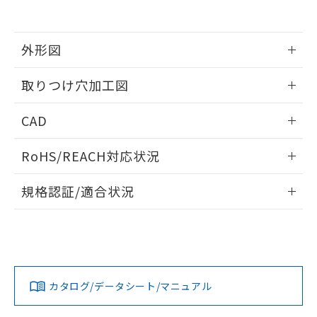
EU RoHS指令（10物質）の非含有証明書
※当社の共同利用者とは、
"個人情報
51物質の非含有証明書（当社基準）
の共同利用に関して"
の「1.共同利
※本証明書は発行日時点で非含有を証明す
用者の範囲」に記載されている法人を
るもので、過去に遡って非含有を証明する
外形図
指します。
ものではありません。
また、RoHS指令のフタル酸エステル類４
情報更新：2026/05/21
取りつけ穴加工図
物質の対応では、対応完了までの期間は出
荷製品に未対応品が混在することから備考
情報更新：2026/05/21
CAD
欄に対応日を記載しておりました。
既に当社にて対応品への在庫切替を完了
ログイン/会員登録いただくと、CADデータをダウンロー
していることから、特段のことがない限
RoHS/REACH対応状況
ドすることができます。
り、2022年1月12日より割愛しておりま
す。
情報更新：2026/7/29
規格認証/適合状況
ログイン/会員登録
EU RoHS
注意事項・凡例
A30NL-MPM-TWA-P101-WCについての規格認証/適合状況に
ついては、「カスタマーサポートセンタ お客様相談室」また
は貴社担当オムロン営業員または販売店にお問い合わせくだ
対応状況
対応予定月
※1
※2
さい。
ダウンロードデータをご利用いただく前に、以下を必ずお読
みください。
カタログ/データシート/マニュアル
対応済み
ソフトウェアの使用条件
お問い合わせ