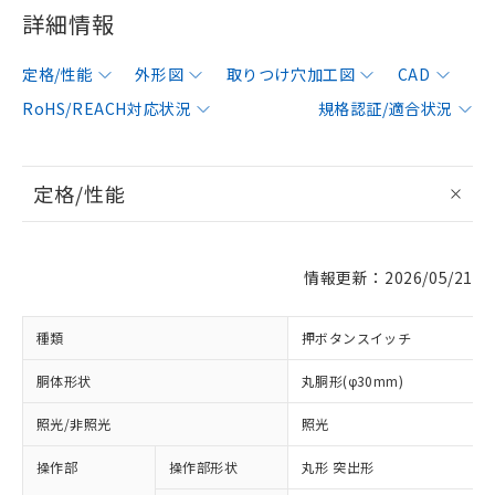
詳細情報
定格/性能
外形図
取りつけ穴加工図
CAD
RoHS/REACH対応状況
規格認証/適合状況
定格/性能
情報更新：2026/05/21
種類
押ボタンスイッチ
胴体形状
丸胴形(φ30mm)
照光/非照光
照光
操作部
操作部形状
丸形 突出形