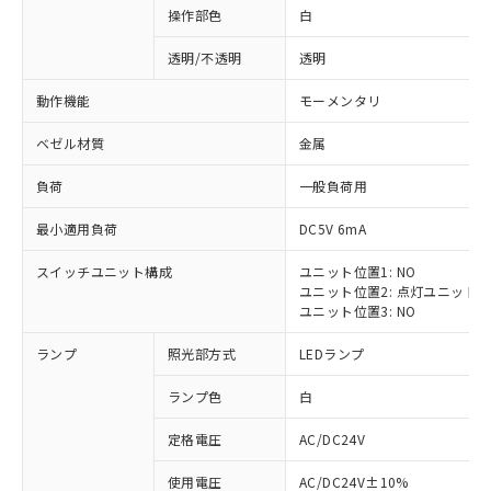
操作部色
白
透明/不透明
透明
動作機能
モーメンタリ
ベゼル材質
金属
負荷
一般負荷用
最小適用負荷
DC5V 6mA
スイッチユニット構成
ユニット位置1: NO
ユニット位置2: 点灯ユニット
ユニット位置3: NO
ランプ
照光部方式
LEDランプ
ランプ色
白
定格電圧
AC/DC24V
※1 対応状況
使用電圧
AC/DC24V±10%