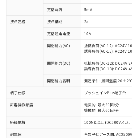
対応済み：EU RoHS指令（10物質）の
定格電流
5mA
非含有に対応した製品が提供可能な商品で
す。
接点定格
接点構成
2a
対応予定：EU RoHS指令（10物質）の非含
ご利用条件
有に対応した製品に切り替える予定のある
定格通電電流
10A
商品です。
対応予定なし：EU RoHS指令（10物質）の
開閉能力(AC)
抵抗負荷(AC-12): AC24V 10A/A
以下の条件をお読みいただき、同意のうえ
非含有に非対応の商品で、対応品を出す予
誘導負荷(AC-15): AC24V 10A/AC
ご利用ください。
定はありません。
調査・確認中：EU RoHS指令（10物質）の
開閉能力(DC)
抵抗負荷(DC-12): DC24V 8A/DC
本サービスは、当社制御機器事業取扱
※1 中国RoHS○×表
非含有の対応状況を調査中または確認中の
誘導負荷(DC-13): DC24V 4A/DC
商品の当社在庫状況および標準価格
商品です。
(税抜)を提供させていただくもので
「○」：最大均質材料含有率が中国RoHSの
開閉能力説明
測定条件: 周囲温度 20±2℃、
非該当品：ライセンス料など無形物で、有
す。
基準値以下であることを示します。
害物質有無と関係のない商品です。
当社制御機器事業取扱商品の中には、
端子仕様
プッシュインPlus端子台
「×」：最大均質材料含有率が中国RoHSの
仕入先様の事情により、非含有部品として
本サービスの対象外となる商品もある
基準値を超えていることを示します。
いたものが、含有品と判明した場合などや
当社は、これら貴社製品のうち、外国
ことをご了承ください。
許容操作頻度
電気的: 最大30回/分
「－」：未確認です。当社販売部門へお問
むを得ず変更することがあります。
為替および外国貿易法に定める商品
在庫状況および標準価格照会結果は、
機械的: 最大60回/分
い合わせください。
（以下｢規制貨物等」という）を輸出
記載している更新日時点での社内デー
*EU RoHS指令（10物質）：
または国外への提供する場合は、日本
絶縁抵抗
100MΩ以上 (DC500Vメガ、
記
タに基づき作成されるものであり、閲
説明
鉛(Pb) 1000ppm以下、 水銀(Hg) 1000ppm以下、 カド
*中国RoHS10物質の基準値 (GB/T26572)：
国政府の輸出許可(または役務取引許
号
覧された時点での実際の在庫および標
ミウム(Cd) 100ppm以下、
Pb(鉛) :1000ppm、 Hg(水銀) : 1000ppm、 Cd(カドミウ
可)を取得するなどの必要な手続きを
耐電圧
各端子とアース間: AC2500V 50/
六価クロム(Cr(Ⅵ)) 1000ppm以下、ポリ臭化ビフェニル
ム) : 100ppm、
準価格とは異なる場合があることをご