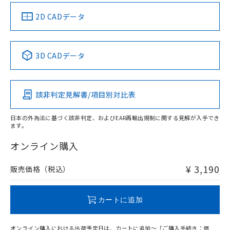
中国 RoHS
注意事項・凡例
2D CADデータ
中国 RoHS表
※1 ※2
3D CADデータ
Pb
Hg
Cd
Cr(VI)
該非判定見解書/項目別対比表
X
O
O
O
日本の外為法に基づく該非判定、およびEAR再輸出規制に関する見解が入手でき
ます。
"対応済み"や非含有の記載がされた商品であっても、流通
在庫等で未対応品が混在する可能性があります。
オンライン購入
非含有品が必要な際は、弊社営業部門もしくは販売店へお
問い合わせください。
¥ 3,190
販売価格（税込）
この製品のRoHS/REACH対応状況ページへ
カートに追加
オンライン購入における出荷予定日は、カートに追加～「ご購入手続き：価