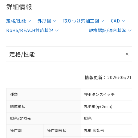
詳細情報
定格/性能
外形図
取りつけ穴加工図
CAD
RoHS/REACH対応状況
規格認証/適合状況
定格/性能
情報更新：2026/05/21
種類
押ボタンスイッチ
胴体形状
丸胴形(φ30mm)
照光/非照光
照光
操作部
操作部形状
丸形 突出形