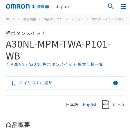
制御機器
Japan
ホーム
>
商品情報
>
商品カテゴリ
>
スイッチ
>
押ボタンスイッチ/表示灯
押ボタンスイッチ
A30NL-MPM-TWA-P101-
WB
A30NN / A30NL 押ボタンスイッチ 形式仕様一覧
マイリストに追加
日本語
English
PDF出力
商品概要