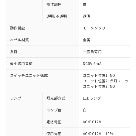
操作部色
白
透明/不透明
透明
動作機能
モーメンタリ
ベゼル材質
金属
負荷
一般負荷用
最小適用負荷
DC5V 6mA
スイッチユニット構成
ユニット位置1: NO
ユニット位置2: 点灯ユニット
ユニット位置3: NO
ランプ
照光部方式
LEDランプ
ランプ色
白
定格電圧
AC/DC12V
※1 対応状況
使用電圧
AC/DC12V±10%