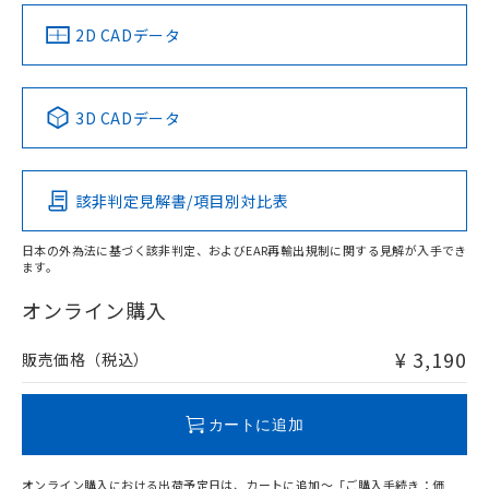
中国 RoHS
注意事項・凡例
2D CADデータ
中国 RoHS表
※1 ※2
3D CADデータ
Pb
Hg
Cd
Cr(VI)
該非判定見解書/項目別対比表
X
O
O
O
日本の外為法に基づく該非判定、およびEAR再輸出規制に関する見解が入手でき
ます。
"対応済み"や非含有の記載がされた商品であっても、流通
在庫等で未対応品が混在する可能性があります。
オンライン購入
非含有品が必要な際は、弊社営業部門もしくは販売店へお
問い合わせください。
¥ 3,190
販売価格（税込）
この製品のRoHS/REACH対応状況ページへ
カートに追加
オンライン購入における出荷予定日は、カートに追加～「ご購入手続き：価