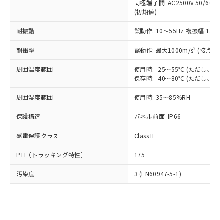
類(PBB) 1000ppm以下、ポリ臭化ジフェニルエーテル類
同極端子間: AC2500V 50/60
Cr(Ⅵ)(六価クロム) : 1000ppm、 PBBs(ポリ臭化ビフェ
とります。
了承ください。
(PBDE) 1000ppm以下、フタル酸ビス(2-エチルヘキシ
○
一定数以上の在庫あり
ニル類) : 1000ppm、 PBDEs(ポリ臭化ジフェニルエーテ
(初期値)
当社は規制貨物を破棄する場合は、完
ル) (DEHP)(別名：DOP) 1000ppm以下、フタル酸ブチ
正式な納期状況および標準価格はお客
ル類) : 1000ppm、
ルベンジル（BBP） 1000ppm以下、フタル酸ジブチル
全に破砕するなど、違法に輸出されな
DBP(フタル酸ジブチル) : 1000ppm、 DIBP(フタル酸ジ
様のお取引先、またはお客様担当のオ
耐振動
誤動作: 10～55Hz 複振幅 1.
（DBP） 1000ppm以下、フタル酸ジイソブチル
イソブチル) : 1000ppm、 BBP(フタル酸ブチルベンジ
△
一定数には満たないが在庫あり
いよう必要な手段を講じます。
ムロン制御機器販売店・当社販売員に
(DIBP) 1000ppm以下
ル) : 1000ppm、
当社は貴社製品を、核兵器、ミサイ
但し、RoHS指令で産業用監視および制御機器に対する
DEHP(フタル酸ビス(2-エチルヘキシル)) : 1000ppm
ご相談ください。
2
耐衝撃
誤動作: 最大1000m/s
(接点開
適用除外項目は除く。
ル、化学兵器、生物兵器またはその他
－
在庫なし(最新の在庫状況につ
オムロン制御機器販売店や当社販売拠
フタル酸エステル類の４物質については閾値を超える意
武器並びにこれらの製造装置等に一切
いては、お客様のお取引先、ま
図的な使用がないことを確認しています。
点は「
販売ネットワーク
」をご確認
周囲温度範囲
使用時: -25～55℃ (ただし
※2 環境保護使用期限
使用いたしません。
たはお客様担当のオムロン制御
保存時: -40～80℃ (ただし
ください。
当社は、貴社製品を第三者に販売する
機器販売店・当社販売員にご確
在庫状況および標準価格結果を当社の
※2 対応予定月
「ｅ」：有害物質（10物質）のすべてが基
場合は、上記1、2および3の内容を当
周囲湿度範囲
使用時: 35～85%RH
認ください)
事前の承諾なく第三者に漏洩または開
準値以下であることを示します。
該第三者に通知します。また当社は、
示しないようお願いします。
部品在庫の切り替え状況などにより、予定
「10」：通常の使用状況下において有害物
保護構造
パネル前面: IP66
販売先および販売に係わる関係者が違
マイパーツ機能（部品リスト作成サー
空
受注生産機種、また在庫状況の
月が前後することがあります。
質が外部に漏えいし、環境に深刻な影響を
法に輸出するおそれがある場合は、取
ビス）をご利用いただくには、I-Web
白
情報を公開していない機種
感電保護クラス
Class II
及ぼさない年数を意味します。
り引きをいたしません。
メンバーズにご登録されている必要が
「－」：未確認です。当社販売部門へお問
あります。
PTI（トラッキング特性）
175
い合わせください。
お客様が当ウェブサイト上で当社にご
※3 非含有証明書ダウンロード
登録された部品リストについて、当社
汚染度
3 (EN60947-5-1)
および当社の共同利用者が、当社の製
下記の非含有証明書をダウンロードするこ
品・サービスに関するお客様との取
とができます。
合意する
キャンセル
引・商談に必要な範囲で利用すること
をご了承ください。