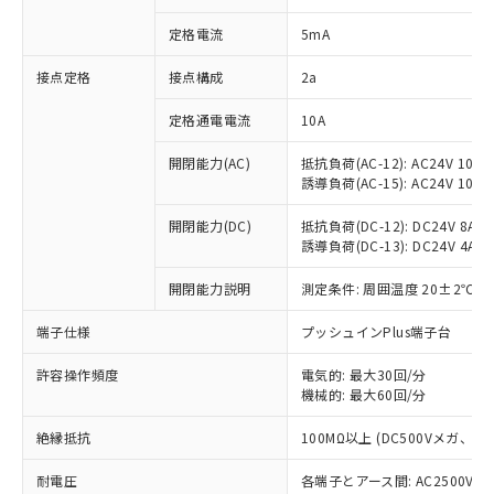
対応済み：EU RoHS指令（10物質）の
定格電流
5mA
非含有に対応した製品が提供可能な商品で
す。
接点定格
接点構成
2a
対応予定：EU RoHS指令（10物質）の非含
ご利用条件
有に対応した製品に切り替える予定のある
定格通電電流
10A
商品です。
対応予定なし：EU RoHS指令（10物質）の
開閉能力(AC)
抵抗負荷(AC-12): AC24V 10A/A
以下の条件をお読みいただき、同意のうえ
非含有に非対応の商品で、対応品を出す予
誘導負荷(AC-15): AC24V 10A/AC
ご利用ください。
定はありません。
調査・確認中：EU RoHS指令（10物質）の
開閉能力(DC)
抵抗負荷(DC-12): DC24V 8A/DC
本サービスは、当社制御機器事業取扱
※1 中国RoHS○×表
非含有の対応状況を調査中または確認中の
誘導負荷(DC-13): DC24V 4A/DC
商品の当社在庫状況および標準価格
商品です。
(税抜)を提供させていただくもので
「○」：最大均質材料含有率が中国RoHSの
開閉能力説明
測定条件: 周囲温度 20±2℃、
非該当品：ライセンス料など無形物で、有
す。
基準値以下であることを示します。
害物質有無と関係のない商品です。
当社制御機器事業取扱商品の中には、
端子仕様
プッシュインPlus端子台
「×」：最大均質材料含有率が中国RoHSの
仕入先様の事情により、非含有部品として
本サービスの対象外となる商品もある
基準値を超えていることを示します。
いたものが、含有品と判明した場合などや
当社は、これら貴社製品のうち、外国
ことをご了承ください。
許容操作頻度
電気的: 最大30回/分
「－」：未確認です。当社販売部門へお問
むを得ず変更することがあります。
為替および外国貿易法に定める商品
在庫状況および標準価格照会結果は、
機械的: 最大60回/分
い合わせください。
（以下｢規制貨物等」という）を輸出
記載している更新日時点での社内デー
*EU RoHS指令（10物質）：
または国外への提供する場合は、日本
絶縁抵抗
100MΩ以上 (DC500Vメガ、
記
タに基づき作成されるものであり、閲
説明
鉛(Pb) 1000ppm以下、 水銀(Hg) 1000ppm以下、 カド
*中国RoHS10物質の基準値 (GB/T26572)：
国政府の輸出許可(または役務取引許
号
覧された時点での実際の在庫および標
ミウム(Cd) 100ppm以下、
Pb(鉛) :1000ppm、 Hg(水銀) : 1000ppm、 Cd(カドミウ
可)を取得するなどの必要な手続きを
耐電圧
各端子とアース間: AC2500V 50/
六価クロム(Cr(Ⅵ)) 1000ppm以下、ポリ臭化ビフェニル
ム) : 100ppm、
準価格とは異なる場合があることをご