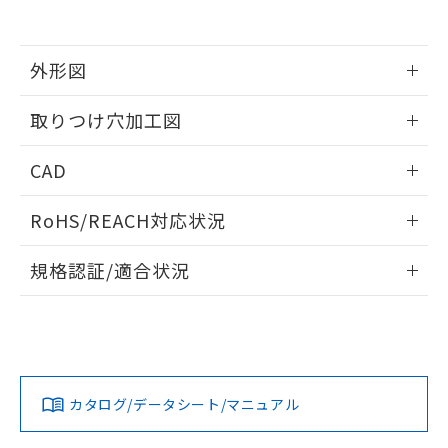
EU RoHS指令（10物質）の非含有証明書
※当社の共同利用者とは、
"個人情報
51物質の非含有証明書（当社基準）
の共同利用に関して"
の「1.共同利
※本証明書は発行日時点で非含有を証明す
用者の範囲」に記載されている法人を
るもので、過去に遡って非含有を証明する
外形図
指します。
ものではありません。
また、RoHS指令のフタル酸エステル類４
情報更新：2026/05/21
取りつけ穴加工図
物質の対応では、対応完了までの期間は出
荷製品に未対応品が混在することから備考
情報更新：2026/05/21
CAD
欄に対応日を記載しておりました。
既に当社にて対応品への在庫切替を完了
ログイン/会員登録いただくと、CADデータをダウンロー
していることから、特段のことがない限
RoHS/REACH対応状況
ドすることができます。
り、2022年1月12日より割愛しておりま
す。
情報更新：2026/7/29
規格認証/適合状況
ログイン/会員登録
EU RoHS
注意事項・凡例
A30NL-MPM-TWA-P101-WBについての規格認証/適合状況に
ついては、「カスタマーサポートセンタ お客様相談室」また
は貴社担当オムロン営業員または販売店にお問い合わせくだ
対応状況
対応予定月
※1
※2
さい。
ダウンロードデータをご利用いただく前に、以下を必ずお読
みください。
カタログ/データシート/マニュアル
対応済み
ソフトウェアの使用条件
お問い合わせ