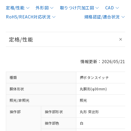
定格/性能
外形図
取りつけ穴加工図
CAD
RoHS/REACH対応状況
規格認証/適合状況
定格/性能
情報更新：2026/05/21
種類
押ボタンスイッチ
胴体形状
丸胴形(φ30mm)
照光/非照光
照光
操作部
操作部形状
丸形 突出形
操作部色
白