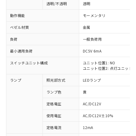
透明/不透明
透明
動作機能
モーメンタリ
ベゼル材質
金属
負荷
一般負荷用
最小適用負荷
DC5V 6mA
スイッチユニット構成
ユニット位置1: NO
ユニット位置2: 点灯ユニット
ランプ
照光部方式
LEDランプ
ランプ色
黄
定格電圧
AC/DC12V
使用電圧
AC/DC12V±10%
※1 対応状況
定格電流
12mA
対応済み：EU RoHS指令（10物質）の