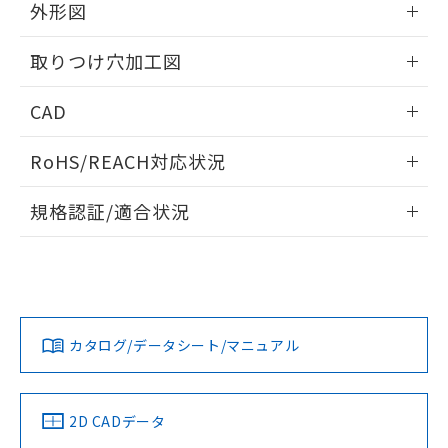
の共同利用に関して"
の「1.共同利
外形図
※本証明書は発行日時点で非含有を証明す
用者の範囲」に記載されている法人を
るもので、過去に遡って非含有を証明する
指します。
情報更新：2026/05/21
ものではありません。
取りつけ穴加工図
また、RoHS指令のフタル酸エステル類４
物質の対応では、対応完了までの期間は出
情報更新：2026/05/21
CAD
荷製品に未対応品が混在することから備考
欄に対応日を記載しておりました。
ログイン/会員登録いただくと、CADデータをダウンロー
RoHS/REACH対応状況
既に当社にて対応品への在庫切替を完了
ドすることができます。
していることから、特段のことがない限
情報更新：2026/7/29
り、2022年1月12日より割愛しておりま
規格認証/適合状況
す。
ログイン/会員登録
EU RoHS
注意事項・凡例
A30NL-MPM-TWA-P100-YBについての規格認証/適合状況に
ついては、「カスタマーサポートセンタ お客様相談室」また
は貴社担当オムロン営業員または販売店にお問い合わせくだ
対応状況
対応予定月
※1
※2
さい。
ダウンロードデータをご利用いただく前に、以下を必ずお読
みください。
カタログ/データシート/マニュアル
対応済み
ソフトウェアの使用条件
お問い合わせ
中国 RoHS
注意事項・凡例
2D CADデータ