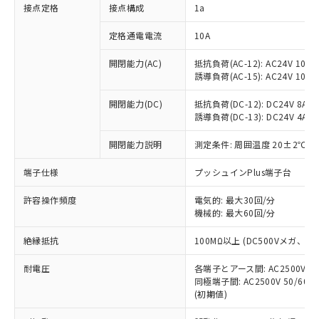
非含有に対応した製品が提供可能な商品で
接点定格
接点構成
1a
す。
対応予定：EU RoHS指令（10物質）の非含
定格通電電流
10A
ご利用条件
有に対応した製品に切り替える予定のある
商品です。
開閉能力(AC)
抵抗負荷(AC-12): AC24V 10A/A
誘導負荷(AC-15): AC24V 10A/AC
対応予定なし：EU RoHS指令（10物質）の
以下の条件をお読みいただき、同意のうえ
非含有に非対応の商品で、対応品を出す予
ご利用ください。
開閉能力(DC)
抵抗負荷(DC-12): DC24V 8A/DC
定はありません。
誘導負荷(DC-13): DC24V 4A/DC
調査・確認中：EU RoHS指令（10物質）の
本サービスは、当社制御機器事業取扱
※1 中国RoHS○×表
非含有の対応状況を調査中または確認中の
商品の当社在庫状況および標準価格
開閉能力説明
測定条件: 周囲温度 20±2℃、
商品です。
(税抜)を提供させていただくもので
「○」：最大均質材料含有率が中国RoHSの
非該当品：ライセンス料など無形物で、有
端子仕様
プッシュインPlus端子台
す。
基準値以下であることを示します。
害物質有無と関係のない商品です。
当社制御機器事業取扱商品の中には、
「×」：最大均質材料含有率が中国RoHSの
仕入先様の事情により、非含有部品として
許容操作頻度
電気的: 最大30回/分
本サービスの対象外となる商品もある
基準値を超えていることを示します。
いたものが、含有品と判明した場合などや
機械的: 最大60回/分
当社は、これら貴社製品のうち、外国
ことをご了承ください。
「－」：未確認です。当社販売部門へお問
むを得ず変更することがあります。
為替および外国貿易法に定める商品
在庫状況および標準価格照会結果は、
い合わせください。
絶縁抵抗
100MΩ以上 (DC500Vメガ、
（以下｢規制貨物等」という）を輸出
記載している更新日時点での社内デー
*EU RoHS指令（10物質）：
または国外への提供する場合は、日本
記
タに基づき作成されるものであり、閲
説明
耐電圧
鉛(Pb) 1000ppm以下、 水銀(Hg) 1000ppm以下、 カド
各端子とアース間: AC2500V 50/
*中国RoHS10物質の基準値 (GB/T26572)：
国政府の輸出許可(または役務取引許
号
覧された時点での実際の在庫および標
ミウム(Cd) 100ppm以下、
Pb(鉛) :1000ppm、 Hg(水銀) : 1000ppm、 Cd(カドミウ
同極端子間: AC2500V 50/60
可)を取得するなどの必要な手続きを
六価クロム(Cr(Ⅵ)) 1000ppm以下、ポリ臭化ビフェニル
ム) : 100ppm、
準価格とは異なる場合があることをご
(初期値)
類(PBB) 1000ppm以下、ポリ臭化ジフェニルエーテル類
Cr(Ⅵ)(六価クロム) : 1000ppm、 PBBs(ポリ臭化ビフェ
とります。
了承ください。
(PBDE) 1000ppm以下、フタル酸ビス(2-エチルヘキシ
○
一定数以上の在庫あり
ニル類) : 1000ppm、 PBDEs(ポリ臭化ジフェニルエーテ