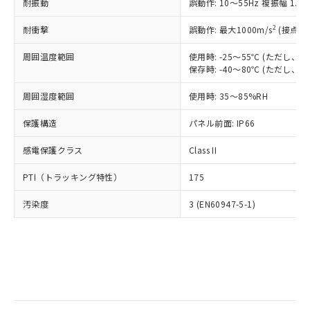
当社は規制貨物を破棄する場合は、完
耐振動
ル) (DEHP)(別名：DOP) 1000ppm以下、フタル酸ブチ
誤動作: 10～55Hz 複振幅 1.
正式な納期状況および標準価格はお客
ル類) : 1000ppm、
ルベンジル（BBP） 1000ppm以下、フタル酸ジブチル
全に破砕するなど、違法に輸出されな
DBP(フタル酸ジブチル) : 1000ppm、 DIBP(フタル酸ジ
様のお取引先、またはお客様担当のオ
（DBP） 1000ppm以下、フタル酸ジイソブチル
イソブチル) : 1000ppm、 BBP(フタル酸ブチルベンジ
△
一定数には満たないが在庫あり
いよう必要な手段を講じます。
2
耐衝撃
誤動作: 最大1000m/s
(接点開
ムロン制御機器販売店・当社販売員に
(DIBP) 1000ppm以下
ル) : 1000ppm、
当社は貴社製品を、核兵器、ミサイ
但し、RoHS指令で産業用監視および制御機器に対する
DEHP(フタル酸ビス(2-エチルヘキシル)) : 1000ppm
ご相談ください。
適用除外項目は除く。
周囲温度範囲
使用時: -25～55℃ (ただし
ル、化学兵器、生物兵器またはその他
－
在庫なし(最新の在庫状況につ
オムロン制御機器販売店や当社販売拠
フタル酸エステル類の４物質については閾値を超える意
保存時: -40～80℃ (ただし
武器並びにこれらの製造装置等に一切
いては、お客様のお取引先、ま
図的な使用がないことを確認しています。
点は「
販売ネットワーク
」をご確認
※2 環境保護使用期限
使用いたしません。
たはお客様担当のオムロン制御
ください。
周囲湿度範囲
使用時: 35～85%RH
当社は、貴社製品を第三者に販売する
機器販売店・当社販売員にご確
在庫状況および標準価格結果を当社の
※2 対応予定月
「ｅ」：有害物質（10物質）のすべてが基
場合は、上記1、2および3の内容を当
認ください)
事前の承諾なく第三者に漏洩または開
保護構造
パネル前面: IP66
準値以下であることを示します。
該第三者に通知します。また当社は、
示しないようお願いします。
部品在庫の切り替え状況などにより、予定
「10」：通常の使用状況下において有害物
販売先および販売に係わる関係者が違
マイパーツ機能（部品リスト作成サー
感電保護クラス
Class II
空
受注生産機種、また在庫状況の
月が前後することがあります。
質が外部に漏えいし、環境に深刻な影響を
法に輸出するおそれがある場合は、取
ビス）をご利用いただくには、I-Web
白
情報を公開していない機種
及ぼさない年数を意味します。
り引きをいたしません。
PTI（トラッキング特性）
175
メンバーズにご登録されている必要が
「－」：未確認です。当社販売部門へお問
あります。
い合わせください。
汚染度
3 (EN60947-5-1)
お客様が当ウェブサイト上で当社にご
※3 非含有証明書ダウンロード
登録された部品リストについて、当社
および当社の共同利用者が、当社の製
下記の非含有証明書をダウンロードするこ
品・サービスに関するお客様との取
とができます。
合意する
キャンセル
引・商談に必要な範囲で利用すること
をご了承ください。
EU RoHS指令（10物質）の非含有証明書
※当社の共同利用者とは、
"個人情報
51物質の非含有証明書（当社基準）