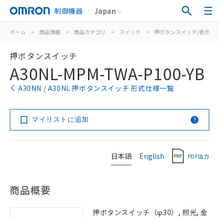
制御機器
Japan
ホーム
>
商品情報
>
商品カテゴリ
>
スイッチ
>
押ボタンスイッチ/表示灯
押ボタンスイッチ
A30NL-MPM-TWA-P100-YB
A30NN / A30NL 押ボタンスイッチ 形式仕様一覧
マイリストに追加
日本語
English
PDF出力
商品概要
押ボタンスイッチ（φ30）, 照光, 金