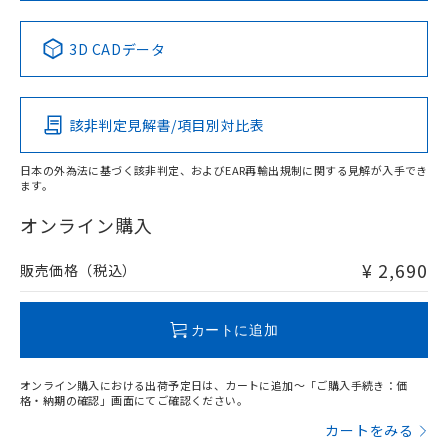
中国 RoHS表
※1 ※2
3D CADデータ
Pb
Hg
Cd
Cr(VI)
該非判定見解書/項目別対比表
X
O
O
O
日本の外為法に基づく該非判定、およびEAR再輸出規制に関する見解が入手でき
ます。
"対応済み"や非含有の記載がされた商品であっても、流通
在庫等で未対応品が混在する可能性があります。
オンライン購入
非含有品が必要な際は、弊社営業部門もしくは販売店へお
問い合わせください。
¥ 2,690
販売価格（税込）
この製品のRoHS/REACH対応状況ページへ
カートに追加
オンライン購入における出荷予定日は、カートに追加～「ご購入手続き：価
格・納期の確認」画面にてご確認ください。
カートをみる