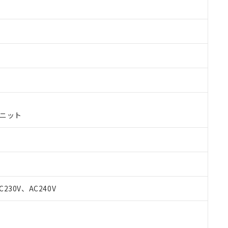
ユニット
 RoHS指令（10物質）の非含有に対応した製品が提供可能な商品です
oHS指令（10物質）の非含有に対応した製品に切り替える予定のある
C230V、AC240V
 RoHS指令（10物質）の非含有に非対応の商品で、対応品を出す予
 RoHS指令（10物質）の非含有の対応状況を調査中または確認中の
ンス料など無形物で、有害物質有無と関係のない商品です。
○×表