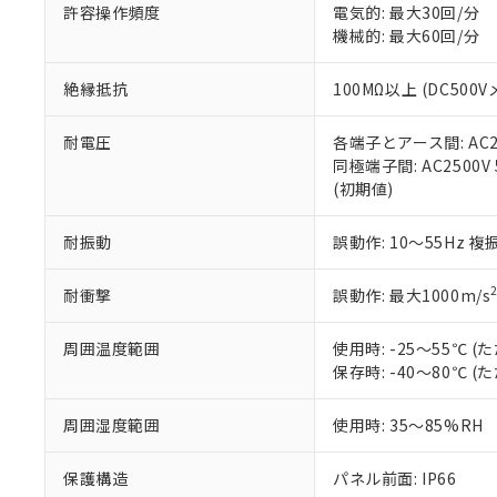
51物質の非含有証
許容操作頻度
電気的: 最大30回/分
※本証明書は発行
機械的: 最大60回/分
また、RoHS指
混在することから
絶縁抵抗
100MΩ以上 (DC5
既に当社にて対応
り割愛しておりま
耐電圧
各端子とアース間: AC250
同極端子間: AC2500V
(初期値)
耐振動
誤動作: 10～55Hz 複
耐衝撃
誤動作: 最大1000m/s
周囲温度範囲
使用時: -25～55℃
保存時: -40～80℃
周囲湿度範囲
使用時: 35～85%RH
保護構造
パネル前面: IP66