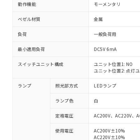
動作機能
モーメンタリ
ベゼル材質
金属
負荷
一般負荷用
最小適用負荷
DC5V 6mA
スイッチユニット構成
ユニット位置1: NO
ユニット位置2: 点灯
ランプ
照光部方式
LEDランプ
※1 対応状況
ランプ色
白
対応済み：EU
対応予定：EU R
定格電圧
AC200V、AC220V、A
対応予定なし：EU
調査・確認中：EU
ご利用条件
使用電圧
AC200V±10%
非該当品：ライセ
AC220V±10%
※1 中国RoHS