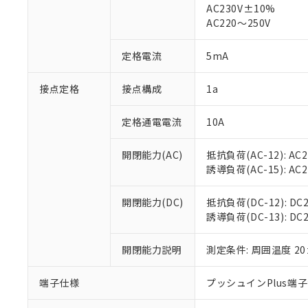
仕入先様の事情に
AC230V±10%
があります。
以下の条件をお読
AC220～250V
「○」：最大均質
「×」：最大均質
本サービスは
当社は、これ
*EU RoHS指令（10物
定格電流
5mA
「－」：未確認で
鉛(Pb) 1000ppm以下、
くものです。
う）を輸出ま
記
説明
六価クロム(Cr(Ⅵ)) 1
当社制御機器
などの必要な
フタル酸ビス(2-エチルヘ
号
*中国RoHS10物質の基準値 
接点定格
接点構成
1a
ル（DBP） 1000ppm
在庫状況およ
当社は規制貨
Pb(鉛) :1000ppm、 Hg
但し、RoHS指令で産
のであり、閲
ます。
Cr(Ⅵ)(六価クロム) : 
フタル酸エステル類の４
○
一定数以
DBP(フタル酸ジブチル) :
い。
当社は貴社製
定格通電電流
10A
DEHP(フタル酸ビス(2-エ
正式な納期状
置等に一切使
当社販売員に
※2 対応予定月
△
一定数に
当社は、貴社
開閉能力(AC)
抵抗負荷(AC-12): AC24
オムロン制御
また当社は、
※2 環境保護使
誘導負荷(AC-15): AC24V
在庫状況およ
部品在庫の切り替
たしません。
－
在庫なし
す。
「ｅ」：有害物質
機器販売
開閉能力(DC)
抵抗負荷(DC-12): DC24
マイパーツ機
「10」：通常の
誘導負荷(DC-13): DC24
ている必要が
味します。
空
受注生産
お客様が当ウ
※3 非含有証明
「－」：未確認で
白
が、当社の製
開閉能力説明
測定条件: 周囲温度 2
さい。
下記の非含有証明
※当社の共同
端子仕様
プッシュインPlus端
いる法人を指
EU RoHS指令（