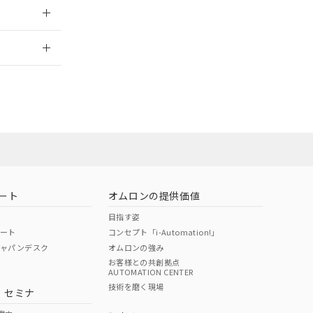
2026/7/29
社担当オムロン
お問い合わせ
ート
オムロンの提供価値
目指す姿
ポート
コンセプト「i-Automation!」
ジャパンデスク
オムロンの強み
お客様との共創拠点
AUTOMATION CENTER
DIBP
BBP
DEHP
環境保護
技術を磨く現場
・セミナ
使用期限