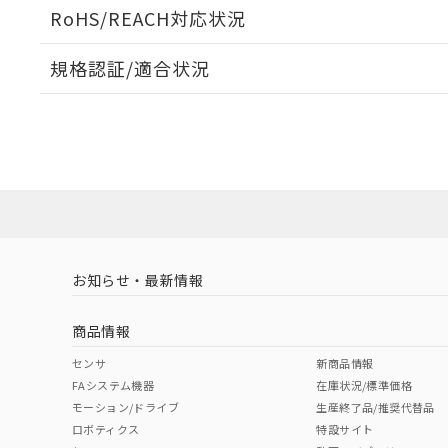
ログイン/会員登録いただくと、CADデータをダウンロ
RoHS/REACH対応状況
規格認証/適合状況
EU RoHS
注意事項・凡例
A30NL-MPM-TWA-P100-WEについての規格認証/
営業員または販売店にお問い合わせください。
ダウンロードデータをご利用いただく前に、以下を必ずお読
対応状況
対応予定月
※1
※2
ソフトウェアの使用条件
対応済み
お知らせ・最新情報
中国 RoHS
注意事項・凡例
商品情報
中国 RoHS表
※1 ※2
センサ
新商品情報
FAシステム機器
在庫状況/標準価格
Pb
Hg
Cd
Cr(V
モーション/ドライブ
生産終了品/推奨代替品
ロボティクス
特設サイト