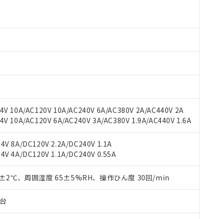
より、非含有部品としていたものが、含有品と判明した場合などやむ
みいただき、同意のうえご利用ください。
材料含有率が中国RoHSの基準値以下であることを示します。
材料含有率が中国RoHSの基準値を超えていることを示します。
、当社制御機器事業取扱商品の当社在庫状況および標準価格(税抜)
ら貴社製品のうち、外国為替および外国貿易法に定める商品（以下｢
質）：
す。当社販売部門へお問い合わせください。
 水銀(Hg) 1000ppm以下、 カドミウム(Cd) 100ppm以下、
たは国外への提供する場合は、日本国政府の輸出許可(または役務取
000ppm以下、ポリ臭化ビフェニル類(PBB) 1000ppm以下、ポリ臭化ジフェニルエーテル類(P
事業取扱商品の中には、本サービスの対象外となる商品もあること
手続きをとります。
キシル) (DEHP)(別名：DOP) 1000ppm以下、フタル酸ブチルベンジル（BBP） 100
(GB/T26572)：
以下、フタル酸ジイソブチル (DIBP) 1000ppm以下
び標準価格照会結果は、記載している更新日時点での社内データに
物を破棄する場合は、完全に破砕するなど、違法に輸出されないよ
(水銀) : 1000ppm、 Cd(カドミウム) : 100ppm、
業用監視および制御機器に対する適用除外項目は除く。
覧された時点での実際の在庫および標準価格とは異なる場合がある
1000ppm、 PBBs(ポリ臭化ビフェニル類) : 1000ppm、 PBDEs(ポリ臭化ジフェニルエーテル類
物質については閾値を超える意図的な使用がないことを確認しています。
上の在庫あり
 1000ppm、 DIBP(フタル酸ジイソブチル) : 1000ppm、 BBP(フタル酸ブチルベンジル) :
品を、核兵器、ミサイル、化学兵器、生物兵器またはその他武器並
チルヘキシル)) : 1000ppm
況および標準価格はお客様のお取引先、またはお客様担当のオムロ
用いたしません。
ご相談ください。
は満たないが在庫あり
製品を第三者に販売する場合は、上記1、2および3の内容を当該第
V 10A/AC120V 10A/AC240V 6A/AC380V 2A/AC440V 2A
機器販売店や当社販売拠点は「
販売ネットワーク
」をご確認くだ
販売先および販売に係わる関係者が違法に輸出するおそれがある場
用期限
 10A/AC120V 6A/AC240V 3A/AC380V 1.9A/AC440V 1.6A
び標準価格結果を当社の事前の承諾なく第三者に漏洩または開示し
え状況などにより、予定月が前後することがあります。
(最新の在庫状況については、お客様のお取引先、またはお客様担当
（10物質）のすべてが基準値以下であることを示します。
店・当社販売員にご確認ください)
V 8A/DC120V 2.2A/DC240V 1.1A
能（部品リスト作成サービス）をご利用いただくには、I-Webメン
使用状況下において有害物質が外部に漏えいし、環境に深刻な影響を
V 4A/DC120V 1.1A/DC240V 0.55A
あります。
機種、また在庫状況の情報を公開していない機種
ェブサイト上で当社にご登録された部品リストについて、当社およ
書ダウンロード
す。当社販売部門へお問い合わせください。
品・サービスに関するお客様との取引・商談に必要な範囲で利用す
0±2℃、周囲湿度 65±5%RH、操作ひん度 30回/min
合意する
キャンセル
書をダウンロードすることができます。
利用者とは、
"個人情報の共同利用に関して"
の「1.共同利用者の
子台
します。
10物質）の非含有証明書