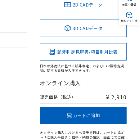
2D CADデータ
在庫・価格
無料テスト機
3D CADデータ
該非判定見解書/項目別対比表
日本の外為法に基づく該非判定、およびEAR再輸出規
制に関する見解が入手できます。
オンライン購入
¥ 2,910
販売価格（税込）
カートに追加
オンライン購入における出荷予定日は、カートに追加
～「ご購入手続き：価格・納期の確認」画面にてご確