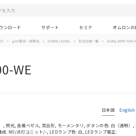
ウンロード
サポート
セミナ
オムロンの
示灯
>
φ30:照光・非照光
>
A30NN / A30NL
>
形式仕様一覧
>
A30NL-MPM-TWA-P
00-WE
日本語
English
 照光, 金属ベゼル, 突出形, モーメンタリ, ボタンの色: 白（透明）, I
成: NO/点灯ユニット/-, LEDランプ色: 白, LEDランプ電圧: