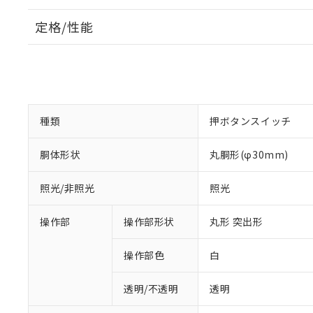
定格/性能
種類
押ボタンスイッチ
胴体形状
丸胴形(φ30mm)
照光/非照光
照光
操作部
操作部形状
丸形 突出形
操作部色
白
透明/不透明
透明