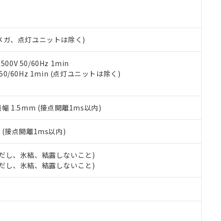
明書（当社基準）
日時点で非含有を証明するもので、過去に遡って非含有を証明するも
令のフタル酸エステル類４物質の対応では、対応完了までの期間は出
備考欄に対応日を記載しておりました。
00Vメガ、点灯ユニットは除く)
品への在庫切替を完了していることから、特段のことがない限り、20
す。
0V 50/60Hz 1min
 50/60Hz 1min (点灯ユニットは除く)
振幅 1.5mm (接点開離1ms以内)
2
(接点開離1ms以内)
 (ただし、氷結、結露しないこと)
 (ただし、氷結、結露しないこと)