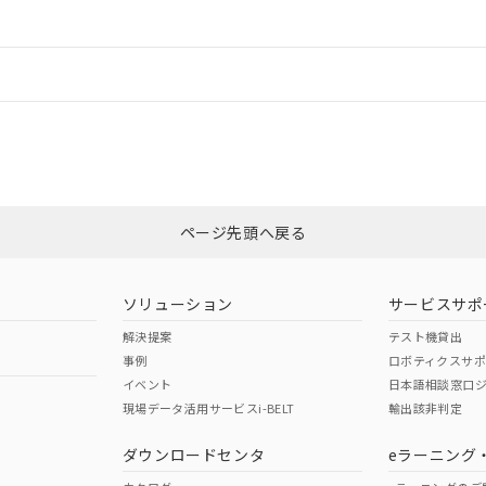
ードすることができます。
情報更新：
ログイン/会員登録
適合状況については、「カスタマーサポートセンタ お客様相談室」または貴
みください。
非含有証明書
※3
ページ先頭へ戻る
ダウンロードはこちら
ソリューション
サービスサポ
解決提案
テスト機貸出
事例
ロボティクスサ
イベント
日本語相談窓口
現場データ活用サービスi-BELT
輸出該非判定
I)
PBBs
PBDEs
DBP
ダウンロードセンタ
eラーニング