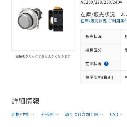
AC200/220/230/240V
在庫/販売状況
20
在庫/販売状況 ご利用条
販売状況
機種区分
画像をクリックすると大きくなります
在庫状況
標準価格(税別)
詳細情報
定格/性能
外形図
取りつけ穴加工図
CAD