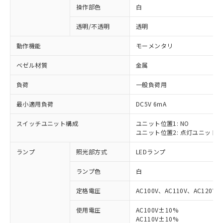
操作部色
白
透明/不透明
透明
動作機能
モーメンタリ
ベゼル材質
金属
負荷
一般負荷用
最小適用負荷
DC5V 6mA
スイッチユニット構成
ユニット位置1: NO
ユニット位置2: 点灯ユニット
ランプ
照光部方式
LEDランプ
ランプ色
白
定格電圧
AC100V、AC110V、AC120V
使用電圧
AC100V±10%
※1 対応状況
AC110V±10%