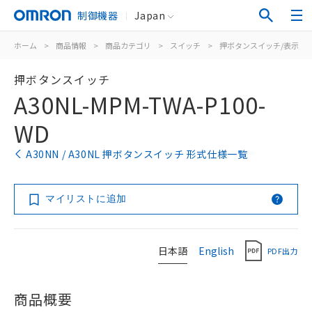
制御機器
Japan
ホーム
>
商品情報
>
商品カテゴリ
>
スイッチ
>
押ボタンスイッチ/表示灯
押ボタンスイッチ
A30NL-MPM-TWA-P100-
WD
A30NN / A30NL 押ボタンスイッチ 形式仕様一覧
マイリストに追加
日本語
English
PDF出力
商品概要