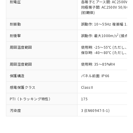
準価格とは異なる場合があることをご
耐電圧
各端子とアース間: AC2500V 50/
類(PBB) 1000ppm以下、ポリ臭化ジフェニルエーテル類
Cr(Ⅵ)(六価クロム) : 1000ppm、 PBBs(ポリ臭化ビフェ
とります。
了承ください。
同極端子間: AC2500V 50/60
(PBDE) 1000ppm以下、フタル酸ビス(2-エチルヘキシ
○
一定数以上の在庫あり
ニル類) : 1000ppm、 PBDEs(ポリ臭化ジフェニルエーテ
当社は規制貨物を破棄する場合は、完
(初期値)
ル) (DEHP)(別名：DOP) 1000ppm以下、フタル酸ブチ
正式な納期状況および標準価格はお客
ル類) : 1000ppm、
ルベンジル（BBP） 1000ppm以下、フタル酸ジブチル
全に破砕するなど、違法に輸出されな
DBP(フタル酸ジブチル) : 1000ppm、 DIBP(フタル酸ジ
様のお取引先、またはお客様担当のオ
（DBP） 1000ppm以下、フタル酸ジイソブチル
イソブチル) : 1000ppm、 BBP(フタル酸ブチルベンジ
△
一定数には満たないが在庫あり
いよう必要な手段を講じます。
耐振動
誤動作: 10～55Hz 複振幅 1.
ムロン制御機器販売店・当社販売員に
(DIBP) 1000ppm以下
ル) : 1000ppm、
当社は貴社製品を、核兵器、ミサイ
但し、RoHS指令で産業用監視および制御機器に対する
DEHP(フタル酸ビス(2-エチルヘキシル)) : 1000ppm
ご相談ください。
適用除外項目は除く。
2
耐衝撃
誤動作: 最大1000m/s
(接点開
ル、化学兵器、生物兵器またはその他
－
在庫なし(最新の在庫状況につ
オムロン制御機器販売店や当社販売拠
フタル酸エステル類の４物質については閾値を超える意
武器並びにこれらの製造装置等に一切
いては、お客様のお取引先、ま
図的な使用がないことを確認しています。
点は「
販売ネットワーク
」をご確認
周囲温度範囲
使用時: -25～55℃ (ただし
※2 環境保護使用期限
使用いたしません。
たはお客様担当のオムロン制御
ください。
保存時: -40～80℃ (ただし
当社は、貴社製品を第三者に販売する
機器販売店・当社販売員にご確
在庫状況および標準価格結果を当社の
※2 対応予定月
「ｅ」：有害物質（10物質）のすべてが基
場合は、上記1、2および3の内容を当
認ください)
事前の承諾なく第三者に漏洩または開
周囲湿度範囲
使用時: 35～85%RH
準値以下であることを示します。
該第三者に通知します。また当社は、
示しないようお願いします。
部品在庫の切り替え状況などにより、予定
「10」：通常の使用状況下において有害物
販売先および販売に係わる関係者が違
マイパーツ機能（部品リスト作成サー
保護構造
パネル前面: IP66
空
受注生産機種、また在庫状況の
月が前後することがあります。
質が外部に漏えいし、環境に深刻な影響を
法に輸出するおそれがある場合は、取
ビス）をご利用いただくには、I-Web
白
情報を公開していない機種
及ぼさない年数を意味します。
り引きをいたしません。
感電保護クラス
Class II
メンバーズにご登録されている必要が
「－」：未確認です。当社販売部門へお問
あります。
い合わせください。
PTI（トラッキング特性）
175
お客様が当ウェブサイト上で当社にご
※3 非含有証明書ダウンロード
登録された部品リストについて、当社
汚染度
3 (EN60947-5-1)
および当社の共同利用者が、当社の製
下記の非含有証明書をダウンロードするこ
品・サービスに関するお客様との取
とができます。
合意する
キャンセル
引・商談に必要な範囲で利用すること
をご了承ください。