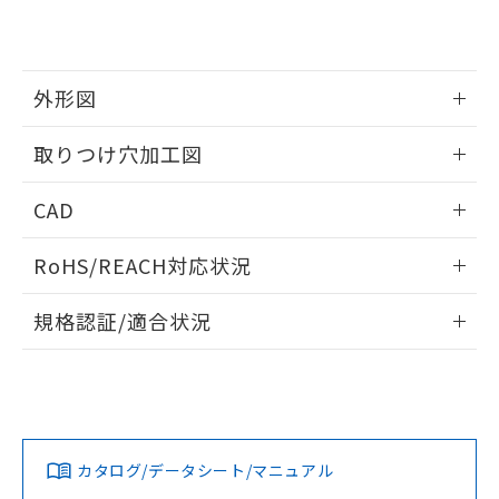
EU RoHS指令（10物質）の非含有証明書
※当社の共同利用者とは、
"個人情報
51物質の非含有証明書（当社基準）
の共同利用に関して"
の「1.共同利
※本証明書は発行日時点で非含有を証明す
用者の範囲」に記載されている法人を
るもので、過去に遡って非含有を証明する
指します。
外形図
ものではありません。
また、RoHS指令のフタル酸エステル類４
情報更新：2026/05/21
取りつけ穴加工図
物質の対応では、対応完了までの期間は出
荷製品に未対応品が混在することから備考
情報更新：2026/05/21
欄に対応日を記載しておりました。
CAD
既に当社にて対応品への在庫切替を完了
していることから、特段のことがない限
ログイン/会員登録いただくと、CADデータをダウンロー
RoHS/REACH対応状況
り、2022年1月12日より割愛しておりま
ドすることができます。
す。
情報更新：2026/7/29
規格認証/適合状況
ログイン/会員登録
EU RoHS
注意事項・凡例
A30NL-MPM-TWA-P100-WDについての規格認証/適合状況に
ついては、「カスタマーサポートセンタ お客様相談室」また
は貴社担当オムロン営業員または販売店にお問い合わせくだ
対応状況
対応予定月
※1
※2
さい。
ダウンロードデータをご利用いただく前に、以下を必ずお読
みください。
カタログ/データシート/マニュアル
対応済み
ソフトウェアの使用条件
お問い合わせ