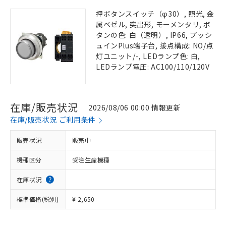
押ボタンスイッチ（φ30）, 照光, 金
属ベゼル, 突出形, モーメンタリ, ボ
タンの色: 白（透明）, IP66, プッシ
ュインPlus端子台, 接点構成: NO/点
灯ユニット/-, LEDランプ色: 白,
LEDランプ電圧: AC100/110/120V
在庫/販売状況
2026/08/06 00:00 情報更新
在庫/販売状況 ご利用条件
販売状況
販売中
機種区分
受注生産機種
在庫状況
標準価格(税別)
¥ 2,650