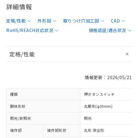
詳細情報
定格/性能
外形図
取りつけ穴加工図
CAD
RoHS/REACH対応状況
規格認証/適合状況
定格/性能
情報更新：2026/05/21
種類
押ボタンスイッチ
胴体形状
丸胴形(φ30mm)
照光/非照光
照光
操作部
操作部形状
丸形 突出形