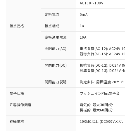
AC100～130V
対応済み：EU RoHS指令（10物質）の
非含有に対応した製品が提供可能な商品で
定格電流
5mA
す。
対応予定：EU RoHS指令（10物質）の非含
接点定格
接点構成
1a
ご利用条件
有に対応した製品に切り替える予定のある
商品です。
定格通電電流
10A
対応予定なし：EU RoHS指令（10物質）の
以下の条件をお読みいただき、同意のうえ
開閉能力(AC)
抵抗負荷(AC-12): AC24V 10A/A
非含有に非対応の商品で、対応品を出す予
ご利用ください。
誘導負荷(AC-15): AC24V 10A/AC
定はありません。
調査・確認中：EU RoHS指令（10物質）の
本サービスは、当社制御機器事業取扱
開閉能力(DC)
抵抗負荷(DC-12): DC24V 8A/DC
※1 中国RoHS○×表
非含有の対応状況を調査中または確認中の
商品の当社在庫状況および標準価格
誘導負荷(DC-13): DC24V 4A/DC
商品です。
(税抜)を提供させていただくもので
「○」：最大均質材料含有率が中国RoHSの
非該当品：ライセンス料など無形物で、有
開閉能力説明
測定条件: 周囲温度 20±2℃、
す。
基準値以下であることを示します。
害物質有無と関係のない商品です。
当社制御機器事業取扱商品の中には、
「×」：最大均質材料含有率が中国RoHSの
仕入先様の事情により、非含有部品として
端子仕様
プッシュインPlus端子台
本サービスの対象外となる商品もある
基準値を超えていることを示します。
いたものが、含有品と判明した場合などや
当社は、これら貴社製品のうち、外国
ことをご了承ください。
「－」：未確認です。当社販売部門へお問
むを得ず変更することがあります。
許容操作頻度
電気的: 最大30回/分
為替および外国貿易法に定める商品
在庫状況および標準価格照会結果は、
い合わせください。
機械的: 最大60回/分
（以下｢規制貨物等」という）を輸出
記載している更新日時点での社内デー
*EU RoHS指令（10物質）：
または国外への提供する場合は、日本
記
タに基づき作成されるものであり、閲
説明
絶縁抵抗
100MΩ以上 (DC500Vメガ、
鉛(Pb) 1000ppm以下、 水銀(Hg) 1000ppm以下、 カド
*中国RoHS10物質の基準値 (GB/T26572)：
国政府の輸出許可(または役務取引許
号
覧された時点での実際の在庫および標
ミウム(Cd) 100ppm以下、
Pb(鉛) :1000ppm、 Hg(水銀) : 1000ppm、 Cd(カドミウ
可)を取得するなどの必要な手続きを
六価クロム(Cr(Ⅵ)) 1000ppm以下、ポリ臭化ビフェニル
ム) : 100ppm、