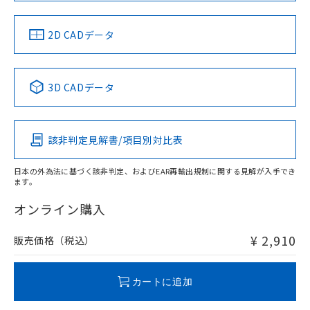
中国 RoHS
注意事項・凡例
2D CADデータ
中国 RoHS表
※1 ※2
3D CADデータ
Pb
Hg
Cd
Cr(VI)
該非判定見解書/項目別対比表
O
O
O
O
日本の外為法に基づく該非判定、およびEAR再輸出規制に関する見解が入手でき
ます。
"対応済み"や非含有の記載がされた商品であっても、流通
在庫等で未対応品が混在する可能性があります。
オンライン購入
非含有品が必要な際は、弊社営業部門もしくは販売店へお
問い合わせください。
¥ 2,910
販売価格（税込）
この製品のRoHS/REACH対応状況ページへ
カートに追加