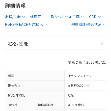
詳細情報
定格/性能
外形図
取りつけ穴加工図
CAD
RoHS/REACH対応状況
規格認証/適合状況
定格/性能
情報更新：2026/05/21
種類
押ボタンスイッチ
胴体形状
丸胴形(φ30mm)
照光/非照光
照光
操作部
操作部形状
丸形 突出形