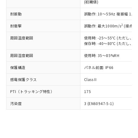
とります。
了承ください。
(初期値)
(PBDE) 1000ppm以下、フタル酸ビス(2-エチルヘキシ
○
一定数以上の在庫あり
ニル類) : 1000ppm、 PBDEs(ポリ臭化ジフェニルエーテ
当社は規制貨物を破棄する場合は、完
ル) (DEHP)(別名：DOP) 1000ppm以下、フタル酸ブチ
正式な納期状況および標準価格はお客
ル類) : 1000ppm、
ルベンジル（BBP） 1000ppm以下、フタル酸ジブチル
全に破砕するなど、違法に輸出されな
DBP(フタル酸ジブチル) : 1000ppm、 DIBP(フタル酸ジ
耐振動
誤動作: 10～55Hz 複振幅 1.
様のお取引先、またはお客様担当のオ
（DBP） 1000ppm以下、フタル酸ジイソブチル
イソブチル) : 1000ppm、 BBP(フタル酸ブチルベンジ
△
一定数には満たないが在庫あり
いよう必要な手段を講じます。
ムロン制御機器販売店・当社販売員に
(DIBP) 1000ppm以下
ル) : 1000ppm、
2
当社は貴社製品を、核兵器、ミサイ
耐衝撃
誤動作: 最大1000m/s
(接点開
但し、RoHS指令で産業用監視および制御機器に対する
DEHP(フタル酸ビス(2-エチルヘキシル)) : 1000ppm
ご相談ください。
適用除外項目は除く。
ル、化学兵器、生物兵器またはその他
－
在庫なし(最新の在庫状況につ
オムロン制御機器販売店や当社販売拠
フタル酸エステル類の４物質については閾値を超える意
周囲温度範囲
使用時: -25～55℃ (ただし
武器並びにこれらの製造装置等に一切
いては、お客様のお取引先、ま
図的な使用がないことを確認しています。
点は「
販売ネットワーク
」をご確認
保存時: -40～80℃ (ただし
※2 環境保護使用期限
使用いたしません。
たはお客様担当のオムロン制御
ください。
当社は、貴社製品を第三者に販売する
機器販売店・当社販売員にご確
在庫状況および標準価格結果を当社の
周囲湿度範囲
使用時: 35～85%RH
※2 対応予定月
「ｅ」：有害物質（10物質）のすべてが基
場合は、上記1、2および3の内容を当
認ください)
事前の承諾なく第三者に漏洩または開
準値以下であることを示します。
該第三者に通知します。また当社は、
示しないようお願いします。
保護構造
パネル前面: IP66
部品在庫の切り替え状況などにより、予定
「10」：通常の使用状況下において有害物
販売先および販売に係わる関係者が違
マイパーツ機能（部品リスト作成サー
空
受注生産機種、また在庫状況の
月が前後することがあります。
質が外部に漏えいし、環境に深刻な影響を
法に輸出するおそれがある場合は、取
ビス）をご利用いただくには、I-Web
感電保護クラス
Class II
白
情報を公開していない機種
及ぼさない年数を意味します。
り引きをいたしません。
メンバーズにご登録されている必要が
「－」：未確認です。当社販売部門へお問
PTI（トラッキング特性）
175
あります。
い合わせください。
お客様が当ウェブサイト上で当社にご
※3 非含有証明書ダウンロード
汚染度
3 (EN60947-5-1)
登録された部品リストについて、当社
および当社の共同利用者が、当社の製
下記の非含有証明書をダウンロードするこ
品・サービスに関するお客様との取
とができます。
合意する
キャンセル
引・商談に必要な範囲で利用すること
をご了承ください。
EU RoHS指令（10物質）の非含有証明書
※当社の共同利用者とは、
"個人情報