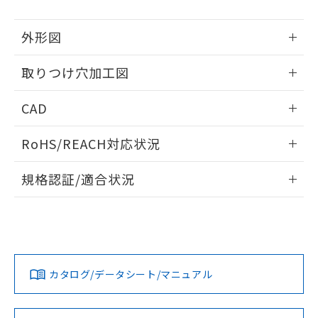
51物質の非含有証明書（当社基準）
の共同利用に関して"
の「1.共同利
※本証明書は発行日時点で非含有を証明す
用者の範囲」に記載されている法人を
外形図
るもので、過去に遡って非含有を証明する
指します。
ものではありません。
情報更新：2026/05/21
また、RoHS指令のフタル酸エステル類４
取りつけ穴加工図
物質の対応では、対応完了までの期間は出
情報更新：2026/05/21
荷製品に未対応品が混在することから備考
CAD
欄に対応日を記載しておりました。
既に当社にて対応品への在庫切替を完了
ログイン/会員登録いただくと、CADデータをダウンロー
RoHS/REACH対応状況
していることから、特段のことがない限
ドすることができます。
り、2022年1月12日より割愛しておりま
情報更新：2026/7/29
す。
規格認証/適合状況
ログイン/会員登録
EU RoHS
注意事項・凡例
A30NL-MPM-TWA-P100-WCについての規格認証/適合状況に
ついては、「カスタマーサポートセンタ お客様相談室」また
は貴社担当オムロン営業員または販売店にお問い合わせくだ
対応状況
対応予定月
※1
※2
さい。
ダウンロードデータをご利用いただく前に、以下を必ずお読
みください。
カタログ/データシート/マニュアル
対応済み
ソフトウェアの使用条件
お問い合わせ