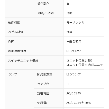
操作部色
白
透明/不透明
透明
動作機能
モーメンタリ
ベゼル材質
金属
負荷
一般負荷用
最小適用負荷
DC5V 6mA
スイッチユニット構成
ユニット位置1: NO
ユニット位置2: 点灯ユニット
ランプ
照光部方式
LEDランプ
ランプ色
白
定格電圧
AC/DC24V
※1 対応状況
使用電圧
AC/DC24V±10%