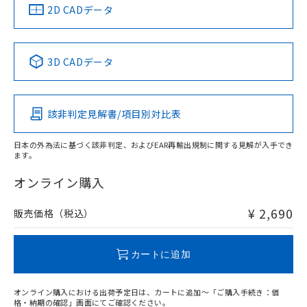
中国 RoHS
注意事項・凡例
2D CADデータ
中国 RoHS表
※1 ※2
3D CADデータ
Pb
Hg
Cd
Cr(VI)
該非判定見解書/項目別対比表
X
O
O
O
日本の外為法に基づく該非判定、およびEAR再輸出規制に関する見解が入手でき
ます。
"対応済み"や非含有の記載がされた商品であっても、流通
在庫等で未対応品が混在する可能性があります。
オンライン購入
非含有品が必要な際は、弊社営業部門もしくは販売店へお
問い合わせください。
¥ 2,690
販売価格（税込）
この製品のRoHS/REACH対応状況ページへ
カートに追加
オンライン購入における出荷予定日は、カートに追加～「ご購入手続き：価
格・納期の確認」画面にてご確認ください。