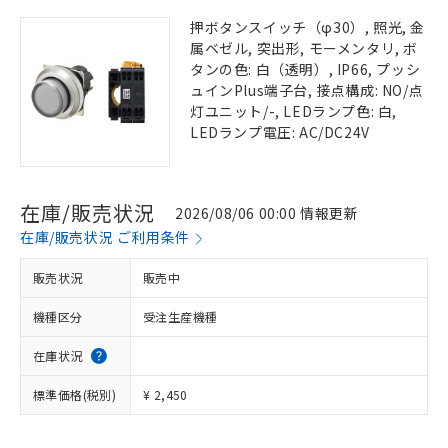
押ボタンスイッチ（φ30）, 照光, 金
属ベゼル, 突出形, モーメンタリ, ボ
タンの色: 白（透明）, IP66, プッシ
ュインPlus端子台, 接点構成: NO/点
灯ユニット/-, LEDランプ色: 白,
LEDランプ電圧: AC/DC24V
在庫/販売状況
2026/08/06 00:00 情報更新
在庫/販売状況 ご利用条件
販売状況
販売中
機種区分
受注生産機種
在庫状況
標準価格(税別)
¥ 2,450