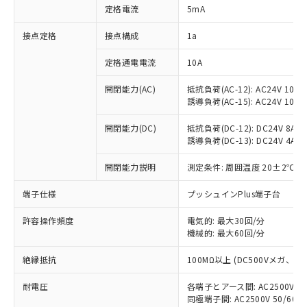
対応済み：EU RoHS指令（10物質）の
定格電流
5mA
非含有に対応した製品が提供可能な商品で
す。
接点定格
接点構成
1a
対応予定：EU RoHS指令（10物質）の非含
ご利用条件
有に対応した製品に切り替える予定のある
定格通電電流
10A
商品です。
対応予定なし：EU RoHS指令（10物質）の
開閉能力(AC)
抵抗負荷(AC-12): AC24V 10A/A
以下の条件をお読みいただき、同意のうえ
誘導負荷(AC-15): AC24V 10A/AC
非含有に非対応の商品で、対応品を出す予
ご利用ください。
定はありません。
開閉能力(DC)
抵抗負荷(DC-12): DC24V 8A/DC
調査・確認中：EU RoHS指令（10物質）の
本サービスは、当社制御機器事業取扱
誘導負荷(DC-13): DC24V 4A/DC
※1 中国RoHS○×表
非含有の対応状況を調査中または確認中の
商品の当社在庫状況および標準価格
商品です。
(税抜)を提供させていただくもので
開閉能力説明
測定条件: 周囲温度 20±2℃、
「○」：最大均質材料含有率が中国RoHSの
非該当品：ライセンス料など無形物で、有
す。
基準値以下であることを示します。
害物質有無と関係のない商品です。
端子仕様
プッシュインPlus端子台
当社制御機器事業取扱商品の中には、
「×」：最大均質材料含有率が中国RoHSの
仕入先様の事情により、非含有部品として
本サービスの対象外となる商品もある
基準値を超えていることを示します。
いたものが、含有品と判明した場合などや
当社は、これら貴社製品のうち、外国
許容操作頻度
電気的: 最大30回/分
ことをご了承ください。
「－」：未確認です。当社販売部門へお問
むを得ず変更することがあります。
機械的: 最大60回/分
為替および外国貿易法に定める商品
在庫状況および標準価格照会結果は、
い合わせください。
（以下｢規制貨物等」という）を輸出
記載している更新日時点での社内デー
絶縁抵抗
100MΩ以上 (DC500Vメガ、
*EU RoHS指令（10物質）：
または国外への提供する場合は、日本
記
タに基づき作成されるものであり、閲
説明
鉛(Pb) 1000ppm以下、 水銀(Hg) 1000ppm以下、 カド
*中国RoHS10物質の基準値 (GB/T26572)：
国政府の輸出許可(または役務取引許
号
覧された時点での実際の在庫および標
ミウム(Cd) 100ppm以下、
Pb(鉛) :1000ppm、 Hg(水銀) : 1000ppm、 Cd(カドミウ
耐電圧
各端子とアース間: AC2500V 50/
可)を取得するなどの必要な手続きを
六価クロム(Cr(Ⅵ)) 1000ppm以下、ポリ臭化ビフェニル
ム) : 100ppm、
準価格とは異なる場合があることをご
同極端子間: AC2500V 50/60
類(PBB) 1000ppm以下、ポリ臭化ジフェニルエーテル類
Cr(Ⅵ)(六価クロム) : 1000ppm、 PBBs(ポリ臭化ビフェ