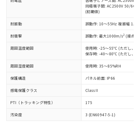
準価格とは異なる場合があることをご
耐電圧
各端子とアース間: AC2500V 50/
類(PBB) 1000ppm以下、ポリ臭化ジフェニルエーテル類
Cr(Ⅵ)(六価クロム) : 1000ppm、 PBBs(ポリ臭化ビフェ
とります。
同極端子間: AC2500V 50/60
了承ください。
(PBDE) 1000ppm以下、フタル酸ビス(2-エチルヘキシ
○
一定数以上の在庫あり
ニル類) : 1000ppm、 PBDEs(ポリ臭化ジフェニルエーテ
当社は規制貨物を破棄する場合は、完
(初期値)
ル) (DEHP)(別名：DOP) 1000ppm以下、フタル酸ブチ
正式な納期状況および標準価格はお客
ル類) : 1000ppm、
ルベンジル（BBP） 1000ppm以下、フタル酸ジブチル
全に破砕するなど、違法に輸出されな
DBP(フタル酸ジブチル) : 1000ppm、 DIBP(フタル酸ジ
様のお取引先、またはお客様担当のオ
（DBP） 1000ppm以下、フタル酸ジイソブチル
イソブチル) : 1000ppm、 BBP(フタル酸ブチルベンジ
△
一定数には満たないが在庫あり
耐振動
誤動作: 10～55Hz 複振幅 1.
いよう必要な手段を講じます。
ムロン制御機器販売店・当社販売員に
(DIBP) 1000ppm以下
ル) : 1000ppm、
当社は貴社製品を、核兵器、ミサイ
但し、RoHS指令で産業用監視および制御機器に対する
DEHP(フタル酸ビス(2-エチルヘキシル)) : 1000ppm
ご相談ください。
2
耐衝撃
適用除外項目は除く。
誤動作: 最大1000m/s
(接点開
ル、化学兵器、生物兵器またはその他
－
在庫なし(最新の在庫状況につ
オムロン制御機器販売店や当社販売拠
フタル酸エステル類の４物質については閾値を超える意
武器並びにこれらの製造装置等に一切
いては、お客様のお取引先、ま
図的な使用がないことを確認しています。
点は「
販売ネットワーク
」をご確認
周囲温度範囲
使用時: -25～55℃ (ただし
※2 環境保護使用期限
使用いたしません。
たはお客様担当のオムロン制御
ください。
保存時: -40～80℃ (ただし
当社は、貴社製品を第三者に販売する
機器販売店・当社販売員にご確
在庫状況および標準価格結果を当社の
※2 対応予定月
「ｅ」：有害物質（10物質）のすべてが基
場合は、上記1、2および3の内容を当
認ください)
事前の承諾なく第三者に漏洩または開
周囲湿度範囲
使用時: 35～85%RH
準値以下であることを示します。
該第三者に通知します。また当社は、
示しないようお願いします。
部品在庫の切り替え状況などにより、予定
「10」：通常の使用状況下において有害物
販売先および販売に係わる関係者が違
保護構造
パネル前面: IP66
マイパーツ機能（部品リスト作成サー
空
受注生産機種、また在庫状況の
月が前後することがあります。
質が外部に漏えいし、環境に深刻な影響を
法に輸出するおそれがある場合は、取
ビス）をご利用いただくには、I-Web
白
情報を公開していない機種
及ぼさない年数を意味します。
り引きをいたしません。
感電保護クラス
Class II
メンバーズにご登録されている必要が
「－」：未確認です。当社販売部門へお問
あります。
い合わせください。
PTI（トラッキング特性）
175
お客様が当ウェブサイト上で当社にご
※3 非含有証明書ダウンロード
登録された部品リストについて、当社
汚染度
3 (EN60947-5-1)
および当社の共同利用者が、当社の製
下記の非含有証明書をダウンロードするこ
品・サービスに関するお客様との取
とができます。
合意する
キャンセル
引・商談に必要な範囲で利用すること
をご了承ください。