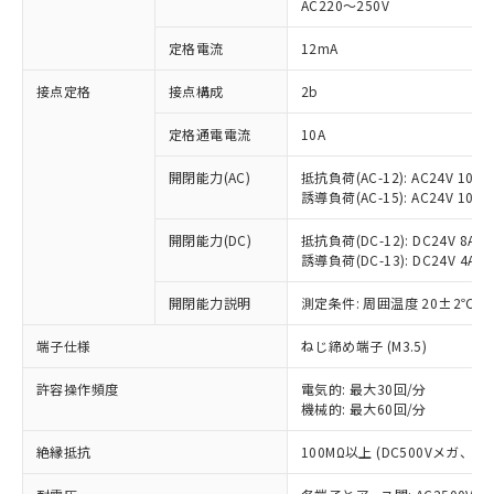
AC220～250V
対応済み：EU RoHS指令（10物質）の
非含有に対応した製品が提供可能な商品で
定格電流
12mA
す。
対応予定：EU RoHS指令（10物質）の非含
接点定格
接点構成
2b
ご利用条件
有に対応した製品に切り替える予定のある
定格通電電流
10A
商品です。
対応予定なし：EU RoHS指令（10物質）の
以下の条件をお読みいただき、同意のうえ
開閉能力(AC)
抵抗負荷(AC-12): AC24V 10A/A
非含有に非対応の商品で、対応品を出す予
誘導負荷(AC-15): AC24V 10A/AC
ご利用ください。
定はありません。
調査・確認中：EU RoHS指令（10物質）の
本サービスは、当社制御機器事業取扱
開閉能力(DC)
抵抗負荷(DC-12): DC24V 8A/DC
※1 中国RoHS○×表
非含有の対応状況を調査中または確認中の
誘導負荷(DC-13): DC24V 4A/DC
商品の当社在庫状況および標準価格
商品です。
(税抜)を提供させていただくもので
「○」：最大均質材料含有率が中国RoHSの
非該当品：ライセンス料など無形物で、有
開閉能力説明
測定条件: 周囲温度 20±2℃、
す。
基準値以下であることを示します。
害物質有無と関係のない商品です。
当社制御機器事業取扱商品の中には、
「×」：最大均質材料含有率が中国RoHSの
仕入先様の事情により、非含有部品として
端子仕様
ねじ締め端子 (M3.5)
本サービスの対象外となる商品もある
基準値を超えていることを示します。
いたものが、含有品と判明した場合などや
当社は、これら貴社製品のうち、外国
ことをご了承ください。
「－」：未確認です。当社販売部門へお問
許容操作頻度
電気的: 最大30回/分
むを得ず変更することがあります。
為替および外国貿易法に定める商品
在庫状況および標準価格照会結果は、
機械的: 最大60回/分
い合わせください。
（以下｢規制貨物等」という）を輸出
記載している更新日時点での社内デー
*EU RoHS指令（10物質）：
または国外への提供する場合は、日本
記
タに基づき作成されるものであり、閲
説明
絶縁抵抗
100MΩ以上 (DC500Vメガ、
鉛(Pb) 1000ppm以下、 水銀(Hg) 1000ppm以下、 カド
*中国RoHS10物質の基準値 (GB/T26572)：
国政府の輸出許可(または役務取引許
号
覧された時点での実際の在庫および標
ミウム(Cd) 100ppm以下、
Pb(鉛) :1000ppm、 Hg(水銀) : 1000ppm、 Cd(カドミウ
可)を取得するなどの必要な手続きを
六価クロム(Cr(Ⅵ)) 1000ppm以下、ポリ臭化ビフェニル
ム) : 100ppm、