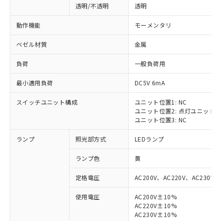
透明/不透明
透明
動作機能
モーメンタリ
ベゼル材質
金属
負荷
一般負荷用
最小適用負荷
DC5V 6mA
スイッチユニット構成
ユニット位置1: NC
ユニット位置2: 点灯ユニット
ユニット位置3: NC
ランプ
照光部方式
LEDランプ
ランプ色
黄
定格電圧
AC200V、AC220V、AC230V、
使用電圧
AC200V±10%
AC220V±10%
※1 対応状況
AC230V±10%