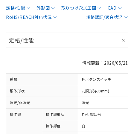
定格/性能
外形図
取りつけ穴加工図
CAD
RoHS/REACH対応状況
規格認証/適合状況
定格/性能
情報更新：2026/05/21
種類
押ボタンスイッチ
胴体形状
丸胴形(φ30mm)
照光/非照光
照光
操作部
操作部形状
丸形 突出形
操作部色
白