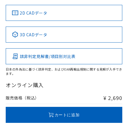
中国 RoHS
注意事項・凡例
2D CADデータ
中国 RoHS表
※1 ※2
3D CADデータ
Pb
Hg
Cd
Cr(VI)
該非判定見解書/項目別対比表
O
O
O
O
日本の外為法に基づく該非判定、およびEAR再輸出規制に関する見解が入手でき
ます。
"対応済み"や非含有の記載がされた商品であっても、流通
在庫等で未対応品が混在する可能性があります。
オンライン購入
非含有品が必要な際は、弊社営業部門もしくは販売店へお
問い合わせください。
¥ 2,690
販売価格（税込）
この製品のRoHS/REACH対応状況ページへ
カートに追加