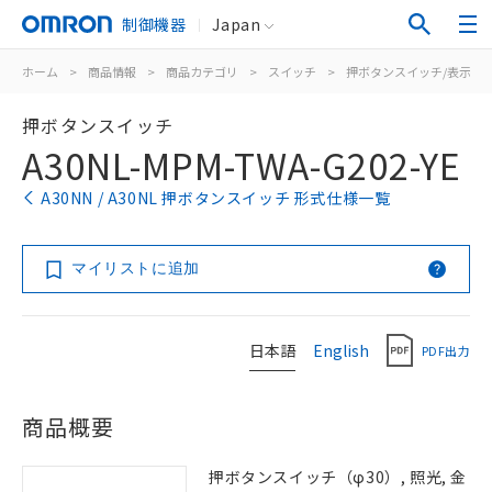
制御機器
Japan
ホーム
>
商品情報
>
商品カテゴリ
>
スイッチ
>
押ボタンスイッチ/表示灯
押ボタンスイッチ
A30NL-MPM-TWA-G202-YE
A30NN / A30NL 押ボタンスイッチ 形式仕様一覧
マイリストに追加
日本語
English
PDF出力
商品概要
押ボタンスイッチ（φ30）, 照光, 金