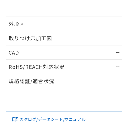
EU RoHS指令（10物質）の非含有証明書
※当社の共同利用者とは、
"個人情報
51物質の非含有証明書（当社基準）
の共同利用に関して"
の「1.共同利
※本証明書は発行日時点で非含有を証明す
用者の範囲」に記載されている法人を
るもので、過去に遡って非含有を証明する
指します。
外形図
ものではありません。
また、RoHS指令のフタル酸エステル類４
情報更新：2026/05/21
取りつけ穴加工図
物質の対応では、対応完了までの期間は出
荷製品に未対応品が混在することから備考
情報更新：2026/05/21
欄に対応日を記載しておりました。
CAD
既に当社にて対応品への在庫切替を完了
していることから、特段のことがない限
ログイン/会員登録いただくと、CADデータをダウンロー
RoHS/REACH対応状況
り、2022年1月12日より割愛しておりま
ドすることができます。
す。
情報更新：2026/7/29
規格認証/適合状況
ログイン/会員登録
EU RoHS
注意事項・凡例
A30NL-MPM-TWA-G202-YEについての規格認証/適合状況に
ついては、「カスタマーサポートセンタ お客様相談室」また
は貴社担当オムロン営業員または販売店にお問い合わせくだ
対応状況
対応予定月
※1
※2
さい。
ダウンロードデータをご利用いただく前に、以下を必ずお読
みください。
カタログ/データシート/マニュアル
対応済み
ソフトウェアの使用条件
お問い合わせ