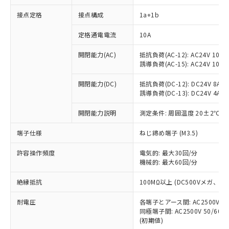
接点定格
接点構成
1a+1b
※1 対応状況
定格通電電流
10A
対応済み：EU RoHS指令（10物質）の
開閉能力(AC)
抵抗負荷(AC-12): AC24V 10A/A
非含有に対応した製品が提供可能な商品で
誘導負荷(AC-15): AC24V 10A/AC
す。
対応予定：EU RoHS指令（10物質）の非含
開閉能力(DC)
抵抗負荷(DC-12): DC24V 8A/DC
ご利用条件
有に対応した製品に切り替える予定のある
誘導負荷(DC-13): DC24V 4A/DC
商品です。
対応予定なし：EU RoHS指令（10物質）の
開閉能力説明
測定条件: 周囲温度 20±2℃、
以下の条件をお読みいただき、同意のうえ
非含有に非対応の商品で、対応品を出す予
ご利用ください。
端子仕様
ねじ締め端子 (M3.5)
定はありません。
調査・確認中：EU RoHS指令（10物質）の
本サービスは、当社制御機器事業取扱
※1 中国RoHS○×表
許容操作頻度
電気的: 最大30回/分
非含有の対応状況を調査中または確認中の
商品の当社在庫状況および標準価格
機械的: 最大60回/分
商品です。
(税抜)を提供させていただくもので
「○」：最大均質材料含有率が中国RoHSの
非該当品：ライセンス料など無形物で、有
す。
絶縁抵抗
100MΩ以上 (DC500Vメガ、
基準値以下であることを示します。
害物質有無と関係のない商品です。
当社制御機器事業取扱商品の中には、
「×」：最大均質材料含有率が中国RoHSの
仕入先様の事情により、非含有部品として
耐電圧
各端子とアース間: AC2500V 50/
本サービスの対象外となる商品もある
基準値を超えていることを示します。
いたものが、含有品と判明した場合などや
当社は、これら貴社製品のうち、外国
同極端子間: AC2500V 50/60
ことをご了承ください。
「－」：未確認です。当社販売部門へお問
むを得ず変更することがあります。
(初期値)
為替および外国貿易法に定める商品
在庫状況および標準価格照会結果は、
い合わせください。