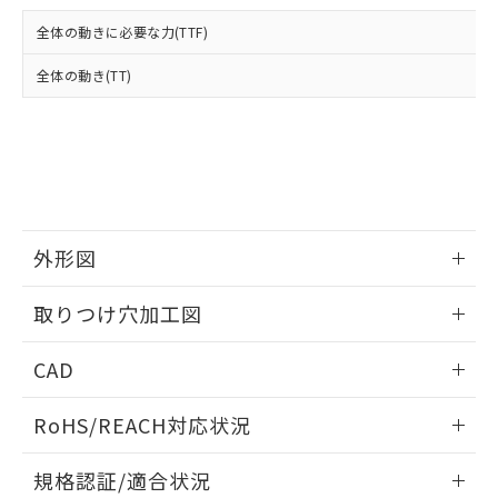
および当社の共同利用者が、当社の製
下記の非含有証明書をダウンロードするこ
品・サービスに関するお客様との取
全体の動きに必要な力(TTF)
とができます。
合意する
キャンセル
引・商談に必要な範囲で利用すること
をご了承ください。
全体の動き(TT)
EU RoHS指令（10物質）の非含有証明書
※当社の共同利用者とは、
"個人情報
51物質の非含有証明書（当社基準）
の共同利用に関して"
の「1.共同利
※本証明書は発行日時点で非含有を証明す
用者の範囲」に記載されている法人を
るもので、過去に遡って非含有を証明する
指します。
ものではありません。
また、RoHS指令のフタル酸エステル類４
物質の対応では、対応完了までの期間は出
荷製品に未対応品が混在することから備考
外形図
欄に対応日を記載しておりました。
情報更新：2026/05/21
既に当社にて対応品への在庫切替を完了
取りつけ穴加工図
していることから、特段のことがない限
り、2022年1月12日より割愛しておりま
情報更新：2026/05/21
CAD
す。
ログイン/会員登録いただくと、CADデータをダウンロー
RoHS/REACH対応状況
ドすることができます。
情報更新：2026/7/29
規格認証/適合状況