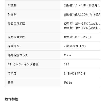
（以下｢規制貨物等」という）を輸出
記載している更新日時点での社内デー
耐振動
誤動作: 10～55Hz 複振幅 1.
*EU RoHS指令（10物質）：
または国外への提供する場合は、日本
記
タに基づき作成されるものであり、閲
説明
鉛(Pb) 1000ppm以下、 水銀(Hg) 1000ppm以下、 カド
*中国RoHS10物質の基準値 (GB/T26572)：
国政府の輸出許可(または役務取引許
号
覧された時点での実際の在庫および標
ミウム(Cd) 100ppm以下、
Pb(鉛) :1000ppm、 Hg(水銀) : 1000ppm、 Cd(カドミウ
2
耐衝撃
誤動作: 最大1000m/s
(接点開
可)を取得するなどの必要な手続きを
六価クロム(Cr(Ⅵ)) 1000ppm以下、ポリ臭化ビフェニル
ム) : 100ppm、
準価格とは異なる場合があることをご
類(PBB) 1000ppm以下、ポリ臭化ジフェニルエーテル類
Cr(Ⅵ)(六価クロム) : 1000ppm、 PBBs(ポリ臭化ビフェ
とります。
了承ください。
(PBDE) 1000ppm以下、フタル酸ビス(2-エチルヘキシ
周囲温度範囲
使用時: -25～55℃ (ただし
○
一定数以上の在庫あり
ニル類) : 1000ppm、 PBDEs(ポリ臭化ジフェニルエーテ
当社は規制貨物を破棄する場合は、完
ル) (DEHP)(別名：DOP) 1000ppm以下、フタル酸ブチ
正式な納期状況および標準価格はお客
ル類) : 1000ppm、
保存時: -40～80℃ (ただし
ルベンジル（BBP） 1000ppm以下、フタル酸ジブチル
全に破砕するなど、違法に輸出されな
DBP(フタル酸ジブチル) : 1000ppm、 DIBP(フタル酸ジ
様のお取引先、またはお客様担当のオ
（DBP） 1000ppm以下、フタル酸ジイソブチル
イソブチル) : 1000ppm、 BBP(フタル酸ブチルベンジ
△
一定数には満たないが在庫あり
いよう必要な手段を講じます。
周囲湿度範囲
使用時: 35～85%RH
ムロン制御機器販売店・当社販売員に
(DIBP) 1000ppm以下
ル) : 1000ppm、
当社は貴社製品を、核兵器、ミサイ
但し、RoHS指令で産業用監視および制御機器に対する
DEHP(フタル酸ビス(2-エチルヘキシル)) : 1000ppm
ご相談ください。
適用除外項目は除く。
ル、化学兵器、生物兵器またはその他
保護構造
パネル前面: IP66
－
在庫なし(最新の在庫状況につ
オムロン制御機器販売店や当社販売拠
フタル酸エステル類の４物質については閾値を超える意
武器並びにこれらの製造装置等に一切
いては、お客様のお取引先、ま
図的な使用がないことを確認しています。
点は「
販売ネットワーク
」をご確認
※2 環境保護使用期限
感電保護クラス
Class II
使用いたしません。
たはお客様担当のオムロン制御
ください。
当社は、貴社製品を第三者に販売する
機器販売店・当社販売員にご確
在庫状況および標準価格結果を当社の
PTI（トラッキング特性）
175
※2 対応予定月
「ｅ」：有害物質（10物質）のすべてが基
場合は、上記1、2および3の内容を当
認ください)
事前の承諾なく第三者に漏洩または開
準値以下であることを示します。
該第三者に通知します。また当社は、
示しないようお願いします。
汚染度
3 (EN60947-5-1)
部品在庫の切り替え状況などにより、予定
「10」：通常の使用状況下において有害物
販売先および販売に係わる関係者が違
マイパーツ機能（部品リスト作成サー
空
受注生産機種、また在庫状況の
月が前後することがあります。
質が外部に漏えいし、環境に深刻な影響を
法に輸出するおそれがある場合は、取
ビス）をご利用いただくには、I-Web
白
情報を公開していない機種
質量
約75g
及ぼさない年数を意味します。
り引きをいたしません。
メンバーズにご登録されている必要が
「－」：未確認です。当社販売部門へお問
あります。
い合わせください。
お客様が当ウェブサイト上で当社にご
動作特性
※3 非含有証明書ダウンロード
登録された部品リストについて、当社