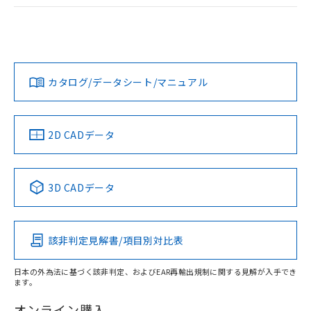
ログイン/会員登録
EU RoHS
注意事項・凡例
A30NL-MPM-TWA-G102-YCについての規格認証/適合状況に
ついては、「カスタマーサポートセンタ お客様相談室」また
は貴社担当オムロン営業員または販売店にお問い合わせくだ
対応状況
対応予定月
※1
※2
さい。
ダウンロードデータをご利用いただく前に、以下を必ずお読
みください。
カタログ/データシート/マニュアル
対応済み
ソフトウェアの使用条件
お問い合わせ
中国 RoHS
注意事項・凡例
2D CADデータ
中国 RoHS表
※1 ※2
3D CADデータ
Pb
Hg
Cd
Cr(VI)
該非判定見解書/項目別対比表
X
O
O
O
日本の外為法に基づく該非判定、およびEAR再輸出規制に関する見解が入手でき
ます。
"対応済み"や非含有の記載がされた商品であっても、流通
在庫等で未対応品が混在する可能性があります。
オンライン購入