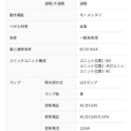
透明/不透明
透明
動作機能
モーメンタリ
ベゼル材質
金属
負荷
一般負荷用
最小適用負荷
DC5V 6mA
スイッチユニット構成
ユニット位置1: NO
ユニット位置2: 点灯ユニット
ユニット位置3: NC
ランプ
照光部方式
LEDランプ
ランプ色
黄
定格電圧
AC/DC24V
使用電圧
AC/DC24V±10%
定格電流
12mA