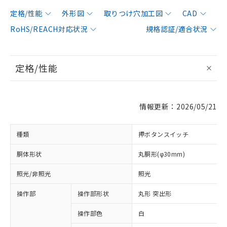
定格/性能
外形図
取りつけ穴加工図
CAD
RoHS/REACH対応状況
規格認証/適合状況
定格/性能
情報更新：2026/05/21
種類
押ボタンスイッチ
胴体形状
丸胴形(φ30mm)
照光/非照光
照光
操作部
操作部形状
丸形 突出形
操作部色
白