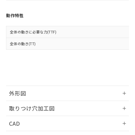
お客様が当ウェブサイト上で当社にご
※3 非含有証明書ダウンロード
登録された部品リストについて、当社
および当社の共同利用者が、当社の製
動作特性
下記の非含有証明書をダウンロードするこ
品・サービスに関するお客様との取
とができます。
合意する
キャンセル
引・商談に必要な範囲で利用すること
全体の動きに必要な力(TTF)
をご了承ください。
EU RoHS指令（10物質）の非含有証明書
※当社の共同利用者とは、
"個人情報
51物質の非含有証明書（当社基準）
全体の動き(TT)
の共同利用に関して"
の「1.共同利
※本証明書は発行日時点で非含有を証明す
用者の範囲」に記載されている法人を
るもので、過去に遡って非含有を証明する
指します。
ものではありません。
また、RoHS指令のフタル酸エステル類４
物質の対応では、対応完了までの期間は出
荷製品に未対応品が混在することから備考
欄に対応日を記載しておりました。
外形図
既に当社にて対応品への在庫切替を完了
していることから、特段のことがない限
情報更新：2026/05/21
り、2022年1月12日より割愛しておりま
取りつけ穴加工図
す。
情報更新：2026/05/21
CAD
ログイン/会員登録いただくと、CADデータをダウンロー