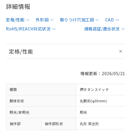
詳細情報
定格/性能
外形図
取りつけ穴加工図
CAD
RoHS/REACH対応状況
規格認証/適合状況
定格/性能
情報更新：2026/05/21
種類
押ボタンスイッチ
胴体形状
丸胴形(φ30mm)
照光/非照光
照光
操作部
操作部形状
丸形 突出形