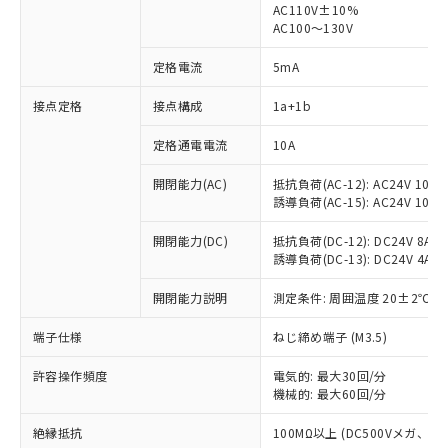
AC110V±10%
AC100～130V
定格電流
5mA
※1 対応状況
接点定格
接点構成
1a+1b
対応済み：EU RoHS指令（10物質）の
定格通電電流
10A
非含有に対応した製品が提供可能な商品で
す。
開閉能力(AC)
抵抗負荷(AC-12): AC24V 10A/A
対応予定：EU RoHS指令（10物質）の非含
誘導負荷(AC-15): AC24V 10A/AC
ご利用条件
有に対応した製品に切り替える予定のある
商品です。
開閉能力(DC)
抵抗負荷(DC-12): DC24V 8A/DC
対応予定なし：EU RoHS指令（10物質）の
誘導負荷(DC-13): DC24V 4A/DC
以下の条件をお読みいただき、同意のうえ
非含有に非対応の商品で、対応品を出す予
ご利用ください。
開閉能力説明
測定条件: 周囲温度 20±2℃、
定はありません。
調査・確認中：EU RoHS指令（10物質）の
本サービスは、当社制御機器事業取扱
端子仕様
※1 中国RoHS○×表
ねじ締め端子 (M3.5)
非含有の対応状況を調査中または確認中の
商品の当社在庫状況および標準価格
商品です。
(税抜)を提供させていただくもので
許容操作頻度
電気的: 最大30回/分
「○」：最大均質材料含有率が中国RoHSの
非該当品：ライセンス料など無形物で、有
す。
機械的: 最大60回/分
基準値以下であることを示します。
害物質有無と関係のない商品です。
当社制御機器事業取扱商品の中には、
「×」：最大均質材料含有率が中国RoHSの
仕入先様の事情により、非含有部品として
絶縁抵抗
100MΩ以上 (DC500Vメガ、
本サービスの対象外となる商品もある
基準値を超えていることを示します。
いたものが、含有品と判明した場合などや