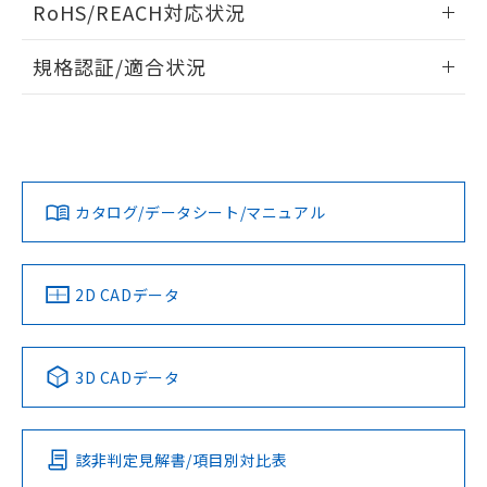
RoHS/REACH対応状況
ドすることができます。
情報更新：2026/7/29
規格認証/適合状況
ログイン/会員登録
EU RoHS
注意事項・凡例
A30NL-MPM-TWA-G102-WDについての規格認証/適合状況に
ついては、「カスタマーサポートセンタ お客様相談室」また
は貴社担当オムロン営業員または販売店にお問い合わせくだ
対応状況
対応予定月
※1
※2
さい。
ダウンロードデータをご利用いただく前に、以下を必ずお読
みください。
カタログ/データシート/マニュアル
対応済み
ソフトウェアの使用条件
お問い合わせ
中国 RoHS
注意事項・凡例
2D CADデータ
中国 RoHS表
※1 ※2
3D CADデータ
Pb
Hg
Cd
Cr(VI)
該非判定見解書/項目別対比表
O
O
O
O