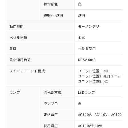
操作部色
白
透明/不透明
透明
動作機能
モーメンタリ
ベゼル材質
金属
負荷
一般負荷用
最小適用負荷
DC5V 6mA
スイッチユニット構成
ユニット位置1: NO
ユニット位置2: 点灯ユニット
ユニット位置3: NC
ランプ
照光部方式
LEDランプ
ランプ色
白
定格電圧
AC100V、AC110V、AC120V
使用電圧
AC100V±10%