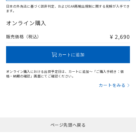
日本の外為法に基づく該非判定、およびEAR再輸出規制に関する見解が入手でき
ます。
"対応済み"や非含有の記載がされた商品であっても、流通
在庫等で未対応品が混在する可能性があります。
オンライン購入
非含有品が必要な際は、弊社営業部門もしくは販売店へお
問い合わせください。
¥ 2,690
販売価格（税込）
この製品のRoHS/REACH対応状況ページへ
カートに追加
オンライン購入における出荷予定日は、カートに追加～「ご購入手続き：価
格・納期の確認」画面にてご確認ください。
カートをみる
ページ先頭へ戻る