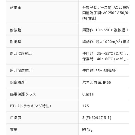
当社は、これら貴社製品のうち、外国
ことをご了承ください。
「－」：未確認です。当社販売部門へお問
むを得ず変更することがあります。
為替および外国貿易法に定める商品
耐電圧
各端子とアース間: AC2500V 50/
在庫状況および標準価格照会結果は、
い合わせください。
同極端子間: AC2500V 50/60
（以下｢規制貨物等」という）を輸出
記載している更新日時点での社内デー
(初期値)
*EU RoHS指令（10物質）：
または国外への提供する場合は、日本
記
タに基づき作成されるものであり、閲
説明
鉛(Pb) 1000ppm以下、 水銀(Hg) 1000ppm以下、 カド
*中国RoHS10物質の基準値 (GB/T26572)：
国政府の輸出許可(または役務取引許
号
覧された時点での実際の在庫および標
ミウム(Cd) 100ppm以下、
Pb(鉛) :1000ppm、 Hg(水銀) : 1000ppm、 Cd(カドミウ
耐振動
誤動作: 10～55Hz 複振幅 1.
可)を取得するなどの必要な手続きを
六価クロム(Cr(Ⅵ)) 1000ppm以下、ポリ臭化ビフェニル
ム) : 100ppm、
準価格とは異なる場合があることをご
類(PBB) 1000ppm以下、ポリ臭化ジフェニルエーテル類
Cr(Ⅵ)(六価クロム) : 1000ppm、 PBBs(ポリ臭化ビフェ
とります。
了承ください。
2
耐衝撃
(PBDE) 1000ppm以下、フタル酸ビス(2-エチルヘキシ
誤動作: 最大1000m/s
(接点開
○
一定数以上の在庫あり
ニル類) : 1000ppm、 PBDEs(ポリ臭化ジフェニルエーテ
当社は規制貨物を破棄する場合は、完
ル) (DEHP)(別名：DOP) 1000ppm以下、フタル酸ブチ
正式な納期状況および標準価格はお客
ル類) : 1000ppm、
ルベンジル（BBP） 1000ppm以下、フタル酸ジブチル
全に破砕するなど、違法に輸出されな
DBP(フタル酸ジブチル) : 1000ppm、 DIBP(フタル酸ジ
様のお取引先、またはお客様担当のオ
周囲温度範囲
使用時: -25～55℃ (ただし
（DBP） 1000ppm以下、フタル酸ジイソブチル
イソブチル) : 1000ppm、 BBP(フタル酸ブチルベンジ
△
一定数には満たないが在庫あり
いよう必要な手段を講じます。
保存時: -40～80℃ (ただし
ムロン制御機器販売店・当社販売員に
(DIBP) 1000ppm以下
ル) : 1000ppm、
当社は貴社製品を、核兵器、ミサイ
但し、RoHS指令で産業用監視および制御機器に対する
DEHP(フタル酸ビス(2-エチルヘキシル)) : 1000ppm
ご相談ください。
適用除外項目は除く。
ル、化学兵器、生物兵器またはその他
周囲湿度範囲
使用時: 35～85%RH
－
在庫なし(最新の在庫状況につ
オムロン制御機器販売店や当社販売拠
フタル酸エステル類の４物質については閾値を超える意
武器並びにこれらの製造装置等に一切
いては、お客様のお取引先、ま
図的な使用がないことを確認しています。
点は「
販売ネットワーク
」をご確認
※2 環境保護使用期限
保護構造
パネル前面: IP66
使用いたしません。
たはお客様担当のオムロン制御
ください。
当社は、貴社製品を第三者に販売する
機器販売店・当社販売員にご確
在庫状況および標準価格結果を当社の
感電保護クラス
Class II
※2 対応予定月
「ｅ」：有害物質（10物質）のすべてが基
場合は、上記1、2および3の内容を当
認ください)
事前の承諾なく第三者に漏洩または開
準値以下であることを示します。
該第三者に通知します。また当社は、
示しないようお願いします。
PTI（トラッキング特性）
175
部品在庫の切り替え状況などにより、予定
「10」：通常の使用状況下において有害物
販売先および販売に係わる関係者が違
マイパーツ機能（部品リスト作成サー
空
受注生産機種、また在庫状況の
月が前後することがあります。
質が外部に漏えいし、環境に深刻な影響を
法に輸出するおそれがある場合は、取
ビス）をご利用いただくには、I-Web
白
情報を公開していない機種
汚染度
3 (EN60947-5-1)
及ぼさない年数を意味します。
り引きをいたしません。
メンバーズにご登録されている必要が
「－」：未確認です。当社販売部門へお問
あります。
質量
約75g
い合わせください。