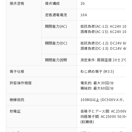
非含有に対応した製品が提供可能な商品で
接点定格
接点構成
1b
す。
対応予定：EU RoHS指令（10物質）の非含
定格通電電流
10A
ご利用条件
有に対応した製品に切り替える予定のある
商品です。
開閉能力(AC)
抵抗負荷(AC-12): AC24V 10A/A
誘導負荷(AC-15): AC24V 10A/AC
対応予定なし：EU RoHS指令（10物質）の
以下の条件をお読みいただき、同意のうえ
非含有に非対応の商品で、対応品を出す予
ご利用ください。
開閉能力(DC)
抵抗負荷(DC-12): DC24V 8A/DC
定はありません。
誘導負荷(DC-13): DC24V 4A/DC
調査・確認中：EU RoHS指令（10物質）の
本サービスは、当社制御機器事業取扱
※1 中国RoHS○×表
非含有の対応状況を調査中または確認中の
商品の当社在庫状況および標準価格
開閉能力説明
測定条件: 周囲温度 20±2℃、
商品です。
(税抜)を提供させていただくもので
「○」：最大均質材料含有率が中国RoHSの
非該当品：ライセンス料など無形物で、有
端子仕様
ねじ締め端子 (M3.5)
す。
基準値以下であることを示します。
害物質有無と関係のない商品です。
当社制御機器事業取扱商品の中には、
「×」：最大均質材料含有率が中国RoHSの
仕入先様の事情により、非含有部品として
許容操作頻度
電気的: 最大30回/分
本サービスの対象外となる商品もある
基準値を超えていることを示します。
いたものが、含有品と判明した場合などや
機械的: 最大60回/分
当社は、これら貴社製品のうち、外国
ことをご了承ください。
「－」：未確認です。当社販売部門へお問
むを得ず変更することがあります。
為替および外国貿易法に定める商品
在庫状況および標準価格照会結果は、
い合わせください。
絶縁抵抗
100MΩ以上 (DC500Vメガ、
（以下｢規制貨物等」という）を輸出
記載している更新日時点での社内デー
*EU RoHS指令（10物質）：
または国外への提供する場合は、日本
記
タに基づき作成されるものであり、閲
説明
耐電圧
鉛(Pb) 1000ppm以下、 水銀(Hg) 1000ppm以下、 カド
各端子とアース間: AC2500V 50/
*中国RoHS10物質の基準値 (GB/T26572)：
国政府の輸出許可(または役務取引許
号
覧された時点での実際の在庫および標
ミウム(Cd) 100ppm以下、
Pb(鉛) :1000ppm、 Hg(水銀) : 1000ppm、 Cd(カドミウ
同極端子間: AC2500V 50/60
可)を取得するなどの必要な手続きを
六価クロム(Cr(Ⅵ)) 1000ppm以下、ポリ臭化ビフェニル
ム) : 100ppm、
準価格とは異なる場合があることをご
(初期値)
類(PBB) 1000ppm以下、ポリ臭化ジフェニルエーテル類
Cr(Ⅵ)(六価クロム) : 1000ppm、 PBBs(ポリ臭化ビフェ
とります。
了承ください。
(PBDE) 1000ppm以下、フタル酸ビス(2-エチルヘキシ
○
一定数以上の在庫あり
ニル類) : 1000ppm、 PBDEs(ポリ臭化ジフェニルエーテ