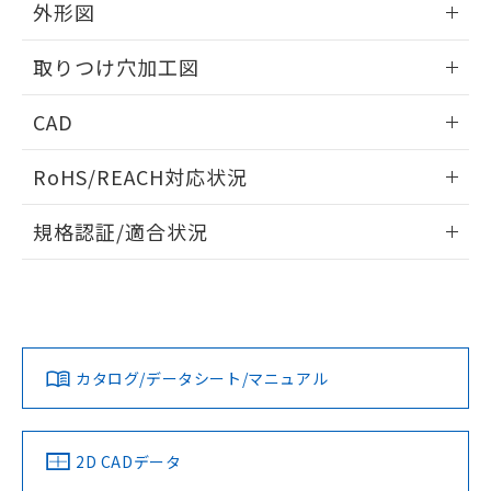
の共同利用に関して"
の「1.共同利
外形図
※本証明書は発行日時点で非含有を証明す
用者の範囲」に記載されている法人を
るもので、過去に遡って非含有を証明する
指します。
情報更新：2026/05/21
ものではありません。
取りつけ穴加工図
また、RoHS指令のフタル酸エステル類４
物質の対応では、対応完了までの期間は出
情報更新：2026/05/21
CAD
荷製品に未対応品が混在することから備考
欄に対応日を記載しておりました。
ログイン/会員登録いただくと、CADデータをダウンロー
RoHS/REACH対応状況
既に当社にて対応品への在庫切替を完了
ドすることができます。
していることから、特段のことがない限
情報更新：2026/7/29
り、2022年1月12日より割愛しておりま
規格認証/適合状況
す。
ログイン/会員登録
EU RoHS
注意事項・凡例
A30NL-MPM-TWA-G002-YCについての規格認証/適合状況に
ついては、「カスタマーサポートセンタ お客様相談室」また
は貴社担当オムロン営業員または販売店にお問い合わせくだ
対応状況
対応予定月
※1
※2
さい。
ダウンロードデータをご利用いただく前に、以下を必ずお読
みください。
カタログ/データシート/マニュアル
対応済み
ソフトウェアの使用条件
お問い合わせ
中国 RoHS
注意事項・凡例
2D CADデータ