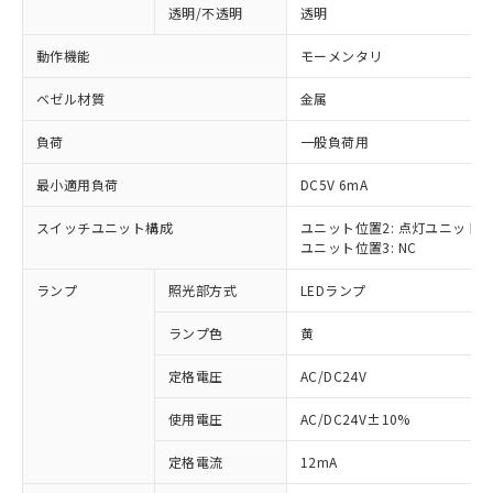
透明/不透明
透明
動作機能
モーメンタリ
ベゼル材質
金属
負荷
一般負荷用
最小適用負荷
DC5V 6mA
スイッチユニット構成
ユニット位置2: 点灯ユニット
ユニット位置3: NC
ランプ
照光部方式
LEDランプ
ランプ色
黄
定格電圧
AC/DC24V
使用電圧
AC/DC24V±10%
※1 対応状況
定格電流
12mA
対応済み：EU RoHS指令（10物質）の