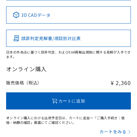
中国 RoHS表
※1 ※2
3D CADデータ
Pb
Hg
Cd
Cr(VI)
該非判定見解書/項目別対比表
X
O
O
O
日本の外為法に基づく該非判定、およびEAR再輸出規制に関する見解が入手でき
ます。
"対応済み"や非含有の記載がされた商品であっても、流通
在庫等で未対応品が混在する可能性があります。
オンライン購入
非含有品が必要な際は、弊社営業部門もしくは販売店へお
問い合わせください。
¥ 2,360
販売価格（税込）
この製品のRoHS/REACH対応状況ページへ
カートに追加
オンライン購入における出荷予定日は、カートに追加～「ご購入手続き：価
格・納期の確認」画面にてご確認ください。
カートをみる