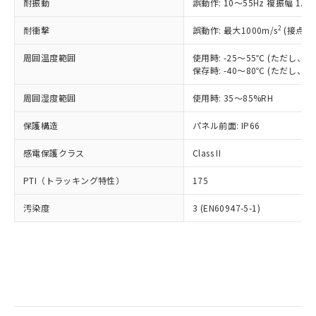
当社は規制貨物を破棄する場合は、完
耐振動
ル) (DEHP)(別名：DOP) 1000ppm以下、フタル酸ブチ
誤動作: 10～55Hz 複振幅 1.
正式な納期状況および標準価格はお客
ル類) : 1000ppm、
ルベンジル（BBP） 1000ppm以下、フタル酸ジブチル
全に破砕するなど、違法に輸出されな
DBP(フタル酸ジブチル) : 1000ppm、 DIBP(フタル酸ジ
様のお取引先、またはお客様担当のオ
（DBP） 1000ppm以下、フタル酸ジイソブチル
イソブチル) : 1000ppm、 BBP(フタル酸ブチルベンジ
△
一定数には満たないが在庫あり
いよう必要な手段を講じます。
2
耐衝撃
誤動作: 最大1000m/s
(接点開
ムロン制御機器販売店・当社販売員に
(DIBP) 1000ppm以下
ル) : 1000ppm、
当社は貴社製品を、核兵器、ミサイ
但し、RoHS指令で産業用監視および制御機器に対する
DEHP(フタル酸ビス(2-エチルヘキシル)) : 1000ppm
ご相談ください。
適用除外項目は除く。
周囲温度範囲
使用時: -25～55℃ (ただし
ル、化学兵器、生物兵器またはその他
－
在庫なし(最新の在庫状況につ
オムロン制御機器販売店や当社販売拠
フタル酸エステル類の４物質については閾値を超える意
保存時: -40～80℃ (ただし
武器並びにこれらの製造装置等に一切
いては、お客様のお取引先、ま
図的な使用がないことを確認しています。
点は「
販売ネットワーク
」をご確認
※2 環境保護使用期限
使用いたしません。
たはお客様担当のオムロン制御
ください。
周囲湿度範囲
使用時: 35～85%RH
当社は、貴社製品を第三者に販売する
機器販売店・当社販売員にご確
在庫状況および標準価格結果を当社の
※2 対応予定月
「ｅ」：有害物質（10物質）のすべてが基
場合は、上記1、2および3の内容を当
認ください)
事前の承諾なく第三者に漏洩または開
保護構造
パネル前面: IP66
準値以下であることを示します。
該第三者に通知します。また当社は、
示しないようお願いします。
部品在庫の切り替え状況などにより、予定
「10」：通常の使用状況下において有害物
販売先および販売に係わる関係者が違
マイパーツ機能（部品リスト作成サー
感電保護クラス
Class II
空
受注生産機種、また在庫状況の
月が前後することがあります。
質が外部に漏えいし、環境に深刻な影響を
法に輸出するおそれがある場合は、取
ビス）をご利用いただくには、I-Web
白
情報を公開していない機種
及ぼさない年数を意味します。
り引きをいたしません。
PTI（トラッキング特性）
175
メンバーズにご登録されている必要が
「－」：未確認です。当社販売部門へお問
あります。
い合わせください。
汚染度
3 (EN60947-5-1)
お客様が当ウェブサイト上で当社にご
※3 非含有証明書ダウンロード
登録された部品リストについて、当社
および当社の共同利用者が、当社の製
下記の非含有証明書をダウンロードするこ
品・サービスに関するお客様との取
とができます。
合意する
キャンセル
引・商談に必要な範囲で利用すること
をご了承ください。
EU RoHS指令（10物質）の非含有証明書
※当社の共同利用者とは、
"個人情報
51物質の非含有証明書（当社基準）