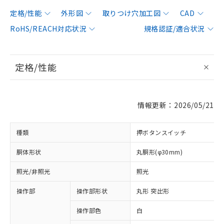
定格/性能
外形図
取りつけ穴加工図
CAD
RoHS/REACH対応状況
規格認証/適合状況
定格/性能
情報更新：2026/05/21
種類
押ボタンスイッチ
胴体形状
丸胴形(φ30mm)
照光/非照光
照光
操作部
操作部形状
丸形 突出形
操作部色
白