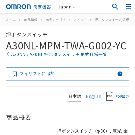
制御機器
Japan
ホーム
>
商品情報
>
商品カテゴリ
>
スイッチ
>
押ボタンスイッチ/表示灯
押ボタンスイッチ
A30NL-MPM-TWA-G002-YC
A30NN / A30NL 押ボタンスイッチ 形式仕様一覧
マイリストに追加
日本語
English
PDF出力
商品概要
押ボタンスイッチ（φ30）, 照光, 金