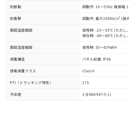
○
一定数以上の在庫あり
ニル類) : 1000ppm、 PBDEs(ポリ臭化ジフェニルエーテ
当社は規制貨物を破棄する場合は、完
ル) (DEHP)(別名：DOP) 1000ppm以下、フタル酸ブチ
正式な納期状況および標準価格はお客
ル類) : 1000ppm、
耐振動
誤動作: 10～55Hz 複振幅 1.
ルベンジル（BBP） 1000ppm以下、フタル酸ジブチル
全に破砕するなど、違法に輸出されな
DBP(フタル酸ジブチル) : 1000ppm、 DIBP(フタル酸ジ
様のお取引先、またはお客様担当のオ
（DBP） 1000ppm以下、フタル酸ジイソブチル
イソブチル) : 1000ppm、 BBP(フタル酸ブチルベンジ
△
一定数には満たないが在庫あり
いよう必要な手段を講じます。
ムロン制御機器販売店・当社販売員に
(DIBP) 1000ppm以下
2
耐衝撃
ル) : 1000ppm、
誤動作: 最大1000m/s
(接点開
当社は貴社製品を、核兵器、ミサイ
但し、RoHS指令で産業用監視および制御機器に対する
DEHP(フタル酸ビス(2-エチルヘキシル)) : 1000ppm
ご相談ください。
適用除外項目は除く。
ル、化学兵器、生物兵器またはその他
－
在庫なし(最新の在庫状況につ
オムロン制御機器販売店や当社販売拠
周囲温度範囲
使用時: -25～55℃ (ただし
フタル酸エステル類の４物質については閾値を超える意
武器並びにこれらの製造装置等に一切
いては、お客様のお取引先、ま
図的な使用がないことを確認しています。
保存時: -40～80℃ (ただし
点は「
販売ネットワーク
」をご確認
※2 環境保護使用期限
使用いたしません。
たはお客様担当のオムロン制御
ください。
当社は、貴社製品を第三者に販売する
周囲湿度範囲
使用時: 35～85%RH
機器販売店・当社販売員にご確
在庫状況および標準価格結果を当社の
※2 対応予定月
「ｅ」：有害物質（10物質）のすべてが基
場合は、上記1、2および3の内容を当
認ください)
事前の承諾なく第三者に漏洩または開
準値以下であることを示します。
保護構造
パネル前面: IP66
該第三者に通知します。また当社は、
示しないようお願いします。
部品在庫の切り替え状況などにより、予定
「10」：通常の使用状況下において有害物
販売先および販売に係わる関係者が違
マイパーツ機能（部品リスト作成サー
空
受注生産機種、また在庫状況の
感電保護クラス
Class II
月が前後することがあります。
質が外部に漏えいし、環境に深刻な影響を
法に輸出するおそれがある場合は、取
ビス）をご利用いただくには、I-Web
白
情報を公開していない機種
及ぼさない年数を意味します。
り引きをいたしません。
メンバーズにご登録されている必要が
PTI（トラッキング特性）
175
「－」：未確認です。当社販売部門へお問
あります。
い合わせください。
お客様が当ウェブサイト上で当社にご
汚染度
3 (EN60947-5-1)
※3 非含有証明書ダウンロード
登録された部品リストについて、当社
および当社の共同利用者が、当社の製
下記の非含有証明書をダウンロードするこ
品・サービスに関するお客様との取
とができます。
合意する
キャンセル
引・商談に必要な範囲で利用すること
をご了承ください。
EU RoHS指令（10物質）の非含有証明書
※当社の共同利用者とは、
"個人情報