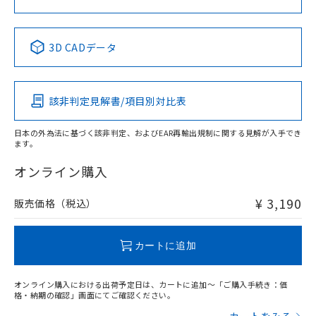
中国 RoHS表
※1 ※2
3D CADデータ
Pb
Hg
Cd
Cr(VI)
該非判定見解書/項目別対比表
X
O
O
O
日本の外為法に基づく該非判定、およびEAR再輸出規制に関する見解が入手でき
ます。
"対応済み"や非含有の記載がされた商品であっても、流通
在庫等で未対応品が混在する可能性があります。
オンライン購入
非含有品が必要な際は、弊社営業部門もしくは販売店へお
問い合わせください。
¥ 3,190
販売価格（税込）
この製品のRoHS/REACH対応状況ページへ
カートに追加
オンライン購入における出荷予定日は、カートに追加～「ご購入手続き：価
格・納期の確認」画面にてご確認ください。