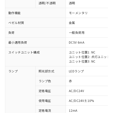
透明/不透明
透明
動作機能
モーメンタリ
ベゼル材質
金属
負荷
一般負荷用
最小適用負荷
DC5V 6mA
スイッチユニット構成
ユニット位置1: NC
ユニット位置2: 点灯ユニット
ユニット位置3: NC
ランプ
照光部方式
LEDランプ
ランプ色
赤
定格電圧
AC/DC24V
※1 対応状況
使用電圧
AC/DC24V±10%
定格電流
12mA
対応済み：EU RoHS指令（10物質）の