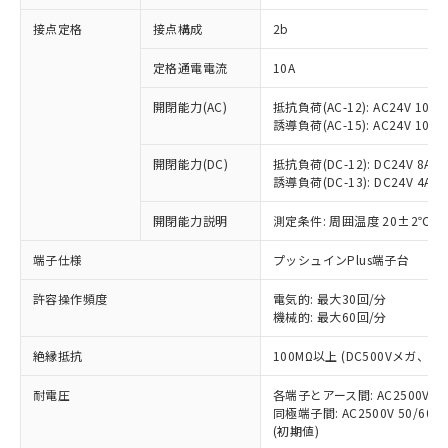
非含有に対応した製品が提供可能な商品で
接点定格
接点構成
2b
す。
対応予定：EU RoHS指令（10物質）の非含
ご利用条件
定格通電電流
10A
有に対応した製品に切り替える予定のある
商品です。
開閉能力(AC)
抵抗負荷(AC-12): AC24V 10A/A
対応予定なし：EU RoHS指令（10物質）の
誘導負荷(AC-15): AC24V 10A/AC
以下の条件をお読みいただき、同意のうえ
非含有に非対応の商品で、対応品を出す予
ご利用ください。
定はありません。
開閉能力(DC)
抵抗負荷(DC-12): DC24V 8A/DC
調査・確認中：EU RoHS指令（10物質）の
誘導負荷(DC-13): DC24V 4A/DC
本サービスは、当社制御機器事業取扱
※1 中国RoHS○×表
非含有の対応状況を調査中または確認中の
商品の当社在庫状況および標準価格
開閉能力説明
測定条件: 周囲温度 20±2℃、
商品です。
(税抜)を提供させていただくもので
「○」：最大均質材料含有率が中国RoHSの
非該当品：ライセンス料など無形物で、有
す。
端子仕様
プッシュインPlus端子台
基準値以下であることを示します。
害物質有無と関係のない商品です。
当社制御機器事業取扱商品の中には、
「×」：最大均質材料含有率が中国RoHSの
仕入先様の事情により、非含有部品として
本サービスの対象外となる商品もある
許容操作頻度
電気的: 最大30回/分
基準値を超えていることを示します。
いたものが、含有品と判明した場合などや
当社は、これら貴社製品のうち、外国
ことをご了承ください。
機械的: 最大60回/分
「－」：未確認です。当社販売部門へお問
むを得ず変更することがあります。
為替および外国貿易法に定める商品
在庫状況および標準価格照会結果は、
い合わせください。
（以下｢規制貨物等」という）を輸出
絶縁抵抗
100MΩ以上 (DC500Vメガ、
記載している更新日時点での社内デー
*EU RoHS指令（10物質）：
または国外への提供する場合は、日本
記
タに基づき作成されるものであり、閲
説明
鉛(Pb) 1000ppm以下、 水銀(Hg) 1000ppm以下、 カド
*中国RoHS10物質の基準値 (GB/T26572)：
国政府の輸出許可(または役務取引許
耐電圧
各端子とアース間: AC2500V 50/
号
覧された時点での実際の在庫および標
ミウム(Cd) 100ppm以下、
Pb(鉛) :1000ppm、 Hg(水銀) : 1000ppm、 Cd(カドミウ
同極端子間: AC2500V 50/60
可)を取得するなどの必要な手続きを
六価クロム(Cr(Ⅵ)) 1000ppm以下、ポリ臭化ビフェニル
ム) : 100ppm、
準価格とは異なる場合があることをご
類(PBB) 1000ppm以下、ポリ臭化ジフェニルエーテル類
(初期値)
Cr(Ⅵ)(六価クロム) : 1000ppm、 PBBs(ポリ臭化ビフェ
とります。
了承ください。
(PBDE) 1000ppm以下、フタル酸ビス(2-エチルヘキシ