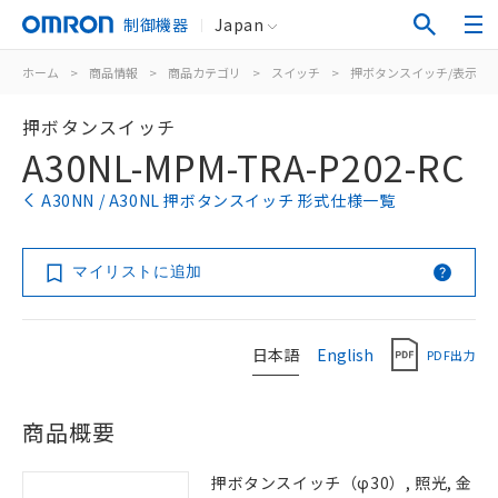
制御機器
Japan
ホーム
>
商品情報
>
商品カテゴリ
>
スイッチ
>
押ボタンスイッチ/表示灯
押ボタンスイッチ
A30NL-MPM-TRA-P202-RC
A30NN / A30NL 押ボタンスイッチ 形式仕様一覧
マイリストに追加
日本語
English
PDF出力
商品概要
押ボタンスイッチ（φ30）, 照光, 金