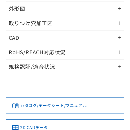
51物質の非含有証明書（当社基準）
の共同利用に関して"
の「1.共同利
※本証明書は発行日時点で非含有を証明す
外形図
用者の範囲」に記載されている法人を
るもので、過去に遡って非含有を証明する
指します。
ものではありません。
情報更新：2026/05/21
取りつけ穴加工図
また、RoHS指令のフタル酸エステル類４
物質の対応では、対応完了までの期間は出
情報更新：2026/05/21
CAD
荷製品に未対応品が混在することから備考
欄に対応日を記載しておりました。
ログイン/会員登録いただくと、CADデータをダウンロー
既に当社にて対応品への在庫切替を完了
RoHS/REACH対応状況
ドすることができます。
していることから、特段のことがない限
り、2022年1月12日より割愛しておりま
情報更新：2026/7/29
規格認証/適合状況
す。
ログイン/会員登録
EU RoHS
注意事項・凡例
A30NL-MPM-TRA-P202-RCについての規格認証/適合状況に
ついては、「カスタマーサポートセンタ お客様相談室」また
は貴社担当オムロン営業員または販売店にお問い合わせくだ
対応状況
対応予定月
※1
※2
さい。
ダウンロードデータをご利用いただく前に、以下を必ずお読
みください。
カタログ/データシート/マニュアル
対応済み
ソフトウェアの使用条件
お問い合わせ
中国 RoHS
注意事項・凡例
2D CADデータ