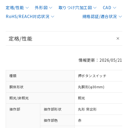
定格/性能
外形図
取りつけ穴加工図
CAD
RoHS/REACH対応状況
規格認証/適合状況
定格/性能
情報更新：2026/05/21
種類
押ボタンスイッチ
胴体形状
丸胴形(φ30mm)
照光/非照光
照光
操作部
操作部形状
丸形 突出形
操作部色
赤