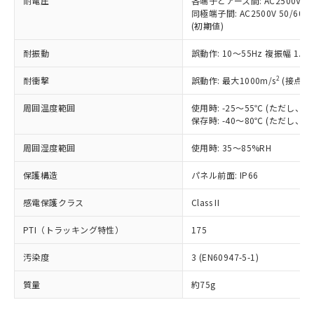
耐電圧
各端子とアース間: AC2500V 50/
「－」：未確認です。当社販売部門へお問
むを得ず変更することがあります。
為替および外国貿易法に定める商品
在庫状況および標準価格照会結果は、
同極端子間: AC2500V 50/60
い合わせください。
（以下｢規制貨物等」という）を輸出
(初期値)
記載している更新日時点での社内デー
*EU RoHS指令（10物質）：
または国外への提供する場合は、日本
記
タに基づき作成されるものであり、閲
説明
鉛(Pb) 1000ppm以下、 水銀(Hg) 1000ppm以下、 カド
*中国RoHS10物質の基準値 (GB/T26572)：
国政府の輸出許可(または役務取引許
耐振動
誤動作: 10～55Hz 複振幅 1.
号
覧された時点での実際の在庫および標
ミウム(Cd) 100ppm以下、
Pb(鉛) :1000ppm、 Hg(水銀) : 1000ppm、 Cd(カドミウ
可)を取得するなどの必要な手続きを
六価クロム(Cr(Ⅵ)) 1000ppm以下、ポリ臭化ビフェニル
ム) : 100ppm、
準価格とは異なる場合があることをご
類(PBB) 1000ppm以下、ポリ臭化ジフェニルエーテル類
2
Cr(Ⅵ)(六価クロム) : 1000ppm、 PBBs(ポリ臭化ビフェ
耐衝撃
誤動作: 最大1000m/s
(接点開
とります。
了承ください。
(PBDE) 1000ppm以下、フタル酸ビス(2-エチルヘキシ
○
一定数以上の在庫あり
ニル類) : 1000ppm、 PBDEs(ポリ臭化ジフェニルエーテ
当社は規制貨物を破棄する場合は、完
ル) (DEHP)(別名：DOP) 1000ppm以下、フタル酸ブチ
正式な納期状況および標準価格はお客
ル類) : 1000ppm、
周囲温度範囲
使用時: -25～55℃ (ただし
ルベンジル（BBP） 1000ppm以下、フタル酸ジブチル
全に破砕するなど、違法に輸出されな
DBP(フタル酸ジブチル) : 1000ppm、 DIBP(フタル酸ジ
様のお取引先、またはお客様担当のオ
（DBP） 1000ppm以下、フタル酸ジイソブチル
保存時: -40～80℃ (ただし
イソブチル) : 1000ppm、 BBP(フタル酸ブチルベンジ
△
一定数には満たないが在庫あり
いよう必要な手段を講じます。
ムロン制御機器販売店・当社販売員に
(DIBP) 1000ppm以下
ル) : 1000ppm、
当社は貴社製品を、核兵器、ミサイ
但し、RoHS指令で産業用監視および制御機器に対する
DEHP(フタル酸ビス(2-エチルヘキシル)) : 1000ppm
ご相談ください。
周囲湿度範囲
使用時: 35～85%RH
適用除外項目は除く。
ル、化学兵器、生物兵器またはその他
－
在庫なし(最新の在庫状況につ
オムロン制御機器販売店や当社販売拠
フタル酸エステル類の４物質については閾値を超える意
武器並びにこれらの製造装置等に一切
いては、お客様のお取引先、ま
図的な使用がないことを確認しています。
点は「
販売ネットワーク
」をご確認
保護構造
パネル前面: IP66
※2 環境保護使用期限
使用いたしません。
たはお客様担当のオムロン制御
ください。
当社は、貴社製品を第三者に販売する
機器販売店・当社販売員にご確
感電保護クラス
Class II
在庫状況および標準価格結果を当社の
※2 対応予定月
「ｅ」：有害物質（10物質）のすべてが基
場合は、上記1、2および3の内容を当
認ください)
事前の承諾なく第三者に漏洩または開
準値以下であることを示します。
該第三者に通知します。また当社は、
PTI（トラッキング特性）
175
示しないようお願いします。
部品在庫の切り替え状況などにより、予定
「10」：通常の使用状況下において有害物
販売先および販売に係わる関係者が違
マイパーツ機能（部品リスト作成サー
空
受注生産機種、また在庫状況の
月が前後することがあります。
質が外部に漏えいし、環境に深刻な影響を
汚染度
3 (EN60947-5-1)
法に輸出するおそれがある場合は、取
ビス）をご利用いただくには、I-Web
白
情報を公開していない機種
及ぼさない年数を意味します。
り引きをいたしません。
メンバーズにご登録されている必要が
質量
約75g
「－」：未確認です。当社販売部門へお問
あります。
い合わせください。
お客様が当ウェブサイト上で当社にご