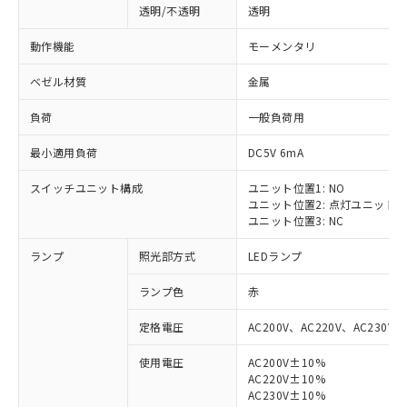
透明/不透明
透明
動作機能
モーメンタリ
ベゼル材質
金属
負荷
一般負荷用
最小適用負荷
DC5V 6mA
スイッチユニット構成
ユニット位置1: NO
ユニット位置2: 点灯ユニット
ユニット位置3: NC
ランプ
照光部方式
LEDランプ
ランプ色
赤
定格電圧
AC200V、AC220V、AC230V、
使用電圧
AC200V±10%
AC220V±10%
AC230V±10%