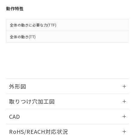
※3 非含有証明書ダウンロード
登録された部品リストについて、当社
動作特性
および当社の共同利用者が、当社の製
下記の非含有証明書をダウンロードするこ
品・サービスに関するお客様との取
とができます。
合意する
キャンセル
引・商談に必要な範囲で利用すること
全体の動きに必要な力(TTF)
をご了承ください。
EU RoHS指令（10物質）の非含有証明書
※当社の共同利用者とは、
"個人情報
全体の動き(TT)
51物質の非含有証明書（当社基準）
の共同利用に関して"
の「1.共同利
※本証明書は発行日時点で非含有を証明す
用者の範囲」に記載されている法人を
るもので、過去に遡って非含有を証明する
指します。
ものではありません。
また、RoHS指令のフタル酸エステル類４
物質の対応では、対応完了までの期間は出
荷製品に未対応品が混在することから備考
欄に対応日を記載しておりました。
外形図
既に当社にて対応品への在庫切替を完了
していることから、特段のことがない限
情報更新：2026/05/21
取りつけ穴加工図
り、2022年1月12日より割愛しておりま
す。
情報更新：2026/05/21
CAD
ログイン/会員登録いただくと、CADデータをダウンロー
RoHS/REACH対応状況
ドすることができます。