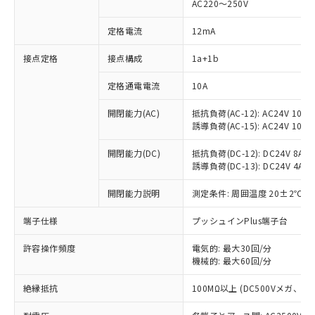
AC220～250V
定格電流
12mA
※1 対応状況
接点定格
接点構成
1a+1b
対応済み：EU RoHS指令（10物質）の
定格通電電流
10A
非含有に対応した製品が提供可能な商品で
開閉能力(AC)
抵抗負荷(AC-12): AC24V 10A/A
す。
誘導負荷(AC-15): AC24V 10A/AC
対応予定：EU RoHS指令（10物質）の非含
ご利用条件
有に対応した製品に切り替える予定のある
開閉能力(DC)
抵抗負荷(DC-12): DC24V 8A/DC
商品です。
誘導負荷(DC-13): DC24V 4A/DC
対応予定なし：EU RoHS指令（10物質）の
以下の条件をお読みいただき、同意のうえ
非含有に非対応の商品で、対応品を出す予
開閉能力説明
測定条件: 周囲温度 20±2℃、
ご利用ください。
定はありません。
調査・確認中：EU RoHS指令（10物質）の
端子仕様
プッシュインPlus端子台
本サービスは、当社制御機器事業取扱
※1 中国RoHS○×表
非含有の対応状況を調査中または確認中の
商品の当社在庫状況および標準価格
商品です。
許容操作頻度
電気的: 最大30回/分
(税抜)を提供させていただくもので
「○」：最大均質材料含有率が中国RoHSの
機械的: 最大60回/分
非該当品：ライセンス料など無形物で、有
す。
基準値以下であることを示します。
害物質有無と関係のない商品です。
当社制御機器事業取扱商品の中には、
絶縁抵抗
100MΩ以上 (DC500Vメガ、
「×」：最大均質材料含有率が中国RoHSの
仕入先様の事情により、非含有部品として
本サービスの対象外となる商品もある
基準値を超えていることを示します。
いたものが、含有品と判明した場合などや
当社は、これら貴社製品のうち、外国
ことをご了承ください。