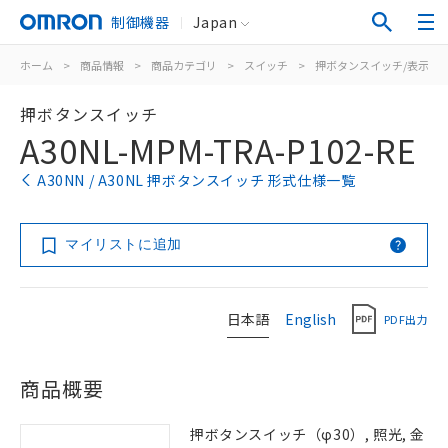
制御機器
Japan
ホーム
>
商品情報
>
商品カテゴリ
>
スイッチ
>
押ボタンスイッチ/表示灯
押ボタンスイッチ
A30NL-MPM-TRA-P102-RE
A30NN / A30NL 押ボタンスイッチ 形式仕様一覧
マイリストに追加
日本語
English
PDF出力
商品概要
押ボタンスイッチ（φ30）, 照光, 金