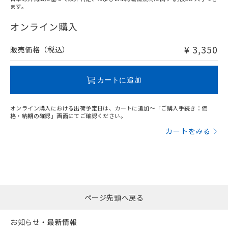
ます。
"対応済み"や非含有の記載がされた商品であっても、流通
在庫等で未対応品が混在する可能性があります。
オンライン購入
非含有品が必要な際は、弊社営業部門もしくは販売店へお
問い合わせください。
¥ 3,350
販売価格（税込）
この製品のRoHS/REACH対応状況ページへ
カートに追加
オンライン購入における出荷予定日は、カートに追加～「ご購入手続き：価
格・納期の確認」画面にてご確認ください。
カートをみる
ページ先頭へ戻る
お知らせ・最新情報