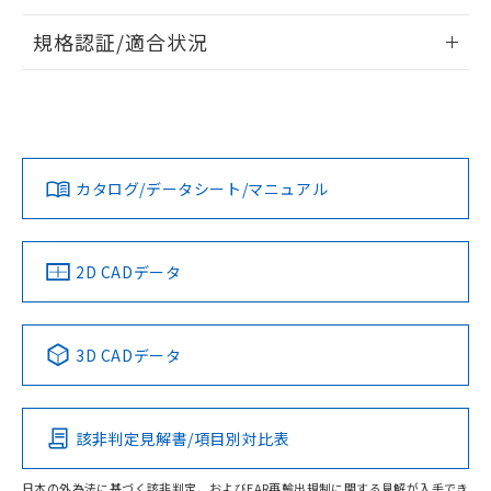
情報更新：2026/7/29
規格認証/適合状況
ログイン/会員登録
EU RoHS
注意事項・凡例
A30NL-MPM-TRA-P102-REについての規格認証/適合状況に
ついては、「カスタマーサポートセンタ お客様相談室」また
は貴社担当オムロン営業員または販売店にお問い合わせくだ
対応状況
対応予定月
※1
※2
さい。
ダウンロードデータをご利用いただく前に、以下を必ずお読
みください。
カタログ/データシート/マニュアル
対応済み
ソフトウェアの使用条件
お問い合わせ
中国 RoHS
注意事項・凡例
2D CADデータ
中国 RoHS表
※1 ※2
3D CADデータ
Pb
Hg
Cd
Cr(VI)
該非判定見解書/項目別対比表
O
O
O
O
日本の外為法に基づく該非判定、およびEAR再輸出規制に関する見解が入手でき