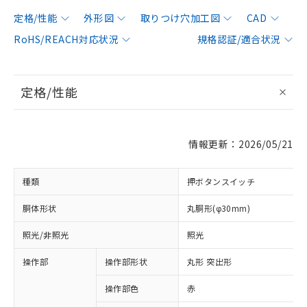
定格/性能
外形図
取りつけ穴加工図
CAD
RoHS/REACH対応状況
規格認証/適合状況
定格/性能
情報更新：2026/05/21
種類
押ボタンスイッチ
胴体形状
丸胴形(φ30mm)
照光/非照光
照光
操作部
操作部形状
丸形 突出形
操作部色
赤