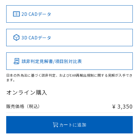
中国 RoHS
注意事項・凡例
2D CADデータ
中国 RoHS表
※1 ※2
3D CADデータ
Pb
Hg
Cd
Cr(VI)
該非判定見解書/項目別対比表
O
O
O
O
日本の外為法に基づく該非判定、およびEAR再輸出規制に関する見解が入手でき
ます。
"対応済み"や非含有の記載がされた商品であっても、流通
在庫等で未対応品が混在する可能性があります。
オンライン購入
非含有品が必要な際は、弊社営業部門もしくは販売店へお
問い合わせください。
¥ 3,350
販売価格（税込）
この製品のRoHS/REACH対応状況ページへ
カートに追加