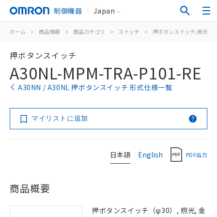
制御機器
Japan
ホーム
>
商品情報
>
商品カテゴリ
>
スイッチ
>
押ボタンスイッチ/表示灯
押ボタンスイッチ
A30NL-MPM-TRA-P101-RE
A30NN / A30NL 押ボタンスイッチ 形式仕様一覧
マイリストに追加
日本語
English
PDF出力
商品概要
押ボタンスイッチ（φ30）, 照光, 金