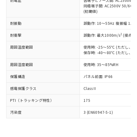
準価格とは異なる場合があることをご
耐電圧
各端子とアース間: AC2500V 50/
類(PBB) 1000ppm以下、ポリ臭化ジフェニルエーテル類
Cr(Ⅵ)(六価クロム) : 1000ppm、 PBBs(ポリ臭化ビフェ
とります。
同極端子間: AC2500V 50/60
了承ください。
(PBDE) 1000ppm以下、フタル酸ビス(2-エチルヘキシ
○
一定数以上の在庫あり
ニル類) : 1000ppm、 PBDEs(ポリ臭化ジフェニルエーテ
当社は規制貨物を破棄する場合は、完
(初期値)
ル) (DEHP)(別名：DOP) 1000ppm以下、フタル酸ブチ
正式な納期状況および標準価格はお客
ル類) : 1000ppm、
ルベンジル（BBP） 1000ppm以下、フタル酸ジブチル
全に破砕するなど、違法に輸出されな
DBP(フタル酸ジブチル) : 1000ppm、 DIBP(フタル酸ジ
様のお取引先、またはお客様担当のオ
（DBP） 1000ppm以下、フタル酸ジイソブチル
イソブチル) : 1000ppm、 BBP(フタル酸ブチルベンジ
△
一定数には満たないが在庫あり
耐振動
誤動作: 10～55Hz 複振幅 1.
いよう必要な手段を講じます。
ムロン制御機器販売店・当社販売員に
(DIBP) 1000ppm以下
ル) : 1000ppm、
当社は貴社製品を、核兵器、ミサイ
但し、RoHS指令で産業用監視および制御機器に対する
DEHP(フタル酸ビス(2-エチルヘキシル)) : 1000ppm
ご相談ください。
2
耐衝撃
適用除外項目は除く。
誤動作: 最大1000m/s
(接点開
ル、化学兵器、生物兵器またはその他
－
在庫なし(最新の在庫状況につ
オムロン制御機器販売店や当社販売拠
フタル酸エステル類の４物質については閾値を超える意
武器並びにこれらの製造装置等に一切
いては、お客様のお取引先、ま
図的な使用がないことを確認しています。
点は「
販売ネットワーク
」をご確認
周囲温度範囲
使用時: -25～55℃ (ただし
※2 環境保護使用期限
使用いたしません。
たはお客様担当のオムロン制御
ください。
保存時: -40～80℃ (ただし
当社は、貴社製品を第三者に販売する
機器販売店・当社販売員にご確
在庫状況および標準価格結果を当社の
※2 対応予定月
「ｅ」：有害物質（10物質）のすべてが基
場合は、上記1、2および3の内容を当
認ください)
事前の承諾なく第三者に漏洩または開
周囲湿度範囲
使用時: 35～85%RH
準値以下であることを示します。
該第三者に通知します。また当社は、
示しないようお願いします。
部品在庫の切り替え状況などにより、予定
「10」：通常の使用状況下において有害物
販売先および販売に係わる関係者が違
保護構造
パネル前面: IP66
マイパーツ機能（部品リスト作成サー
空
受注生産機種、また在庫状況の
月が前後することがあります。
質が外部に漏えいし、環境に深刻な影響を
法に輸出するおそれがある場合は、取
ビス）をご利用いただくには、I-Web
白
情報を公開していない機種
及ぼさない年数を意味します。
り引きをいたしません。
感電保護クラス
Class II
メンバーズにご登録されている必要が
「－」：未確認です。当社販売部門へお問
あります。
い合わせください。
PTI（トラッキング特性）
175
お客様が当ウェブサイト上で当社にご
※3 非含有証明書ダウンロード
登録された部品リストについて、当社
汚染度
3 (EN60947-5-1)
および当社の共同利用者が、当社の製
下記の非含有証明書をダウンロードするこ
品・サービスに関するお客様との取
とができます。
合意する
キャンセル
引・商談に必要な範囲で利用すること
をご了承ください。