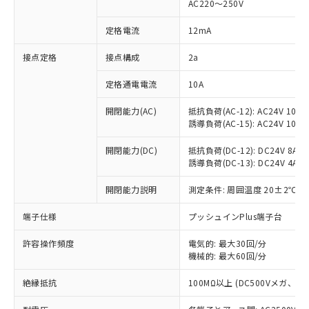
AC220～250V
対応済み：EU RoHS指令（10物質）の
非含有に対応した製品が提供可能な商品で
定格電流
12mA
す。
対応予定：EU RoHS指令（10物質）の非含
接点定格
接点構成
2a
ご利用条件
有に対応した製品に切り替える予定のある
定格通電電流
10A
商品です。
対応予定なし：EU RoHS指令（10物質）の
以下の条件をお読みいただき、同意のうえ
開閉能力(AC)
抵抗負荷(AC-12): AC24V 10A/A
非含有に非対応の商品で、対応品を出す予
誘導負荷(AC-15): AC24V 10A/AC
ご利用ください。
定はありません。
調査・確認中：EU RoHS指令（10物質）の
本サービスは、当社制御機器事業取扱
開閉能力(DC)
抵抗負荷(DC-12): DC24V 8A/DC
※1 中国RoHS○×表
非含有の対応状況を調査中または確認中の
誘導負荷(DC-13): DC24V 4A/DC
商品の当社在庫状況および標準価格
商品です。
(税抜)を提供させていただくもので
「○」：最大均質材料含有率が中国RoHSの
非該当品：ライセンス料など無形物で、有
開閉能力説明
測定条件: 周囲温度 20±2℃、
す。
基準値以下であることを示します。
害物質有無と関係のない商品です。
当社制御機器事業取扱商品の中には、
「×」：最大均質材料含有率が中国RoHSの
仕入先様の事情により、非含有部品として
端子仕様
プッシュインPlus端子台
本サービスの対象外となる商品もある
基準値を超えていることを示します。
いたものが、含有品と判明した場合などや
当社は、これら貴社製品のうち、外国
ことをご了承ください。
「－」：未確認です。当社販売部門へお問
許容操作頻度
電気的: 最大30回/分
むを得ず変更することがあります。
為替および外国貿易法に定める商品
在庫状況および標準価格照会結果は、
機械的: 最大60回/分
い合わせください。
（以下｢規制貨物等」という）を輸出
記載している更新日時点での社内デー
*EU RoHS指令（10物質）：
または国外への提供する場合は、日本
記
タに基づき作成されるものであり、閲
説明
絶縁抵抗
100MΩ以上 (DC500Vメガ、
鉛(Pb) 1000ppm以下、 水銀(Hg) 1000ppm以下、 カド
*中国RoHS10物質の基準値 (GB/T26572)：
国政府の輸出許可(または役務取引許
号
覧された時点での実際の在庫および標
ミウム(Cd) 100ppm以下、
Pb(鉛) :1000ppm、 Hg(水銀) : 1000ppm、 Cd(カドミウ
可)を取得するなどの必要な手続きを
六価クロム(Cr(Ⅵ)) 1000ppm以下、ポリ臭化ビフェニル
ム) : 100ppm、