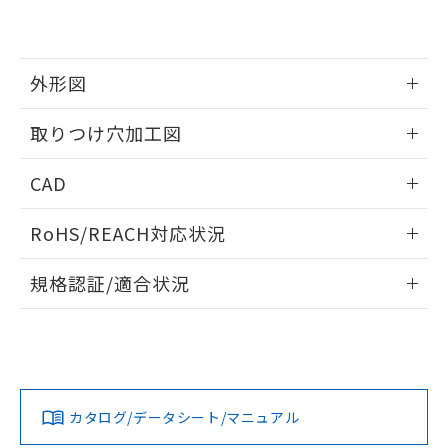
EU RoHS指令（10物質）の非含有証明書
※当社の共同利用者とは、
"個人情報
51物質の非含有証明書（当社基準）
の共同利用に関して"
の「1.共同利
※本証明書は発行日時点で非含有を証明す
用者の範囲」に記載されている法人を
るもので、過去に遡って非含有を証明する
指します。
外形図
ものではありません。
また、RoHS指令のフタル酸エステル類４
情報更新：2026/05/21
取りつけ穴加工図
物質の対応では、対応完了までの期間は出
荷製品に未対応品が混在することから備考
情報更新：2026/05/21
欄に対応日を記載しておりました。
CAD
既に当社にて対応品への在庫切替を完了
していることから、特段のことがない限
ログイン/会員登録いただくと、CADデータをダウンロー
RoHS/REACH対応状況
り、2022年1月12日より割愛しておりま
ドすることができます。
す。
情報更新：2026/7/29
規格認証/適合状況
ログイン/会員登録
EU RoHS
注意事項・凡例
A30NL-MPM-TRA-P101-REについての規格認証/適合状況に
ついては、「カスタマーサポートセンタ お客様相談室」また
は貴社担当オムロン営業員または販売店にお問い合わせくだ
対応状況
対応予定月
※1
※2
さい。
ダウンロードデータをご利用いただく前に、以下を必ずお読
みください。
カタログ/データシート/マニュアル
対応済み
ソフトウェアの使用条件
お問い合わせ