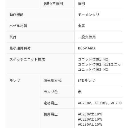
透明/不透明
透明
動作機能
モーメンタリ
ベゼル材質
金属
負荷
一般負荷用
最小適用負荷
DC5V 6mA
スイッチユニット構成
ユニット位置1: NO
ユニット位置2: 点灯ユニット
ユニット位置3: NO
ランプ
照光部方式
LEDランプ
ランプ色
赤
定格電圧
AC200V、AC220V、AC230V、
使用電圧
AC200V±10%
AC220V±10%
※1 対応状況
AC230V±10%