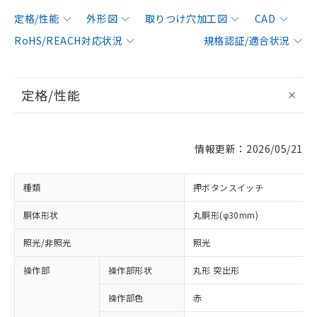
定格/性能
外形図
取りつけ穴加工図
CAD
RoHS/REACH対応状況
規格認証/適合状況
定格/性能
情報更新：2026/05/21
種類
押ボタンスイッチ
胴体形状
丸胴形(φ30mm)
照光/非照光
照光
操作部
操作部形状
丸形 突出形
操作部色
赤