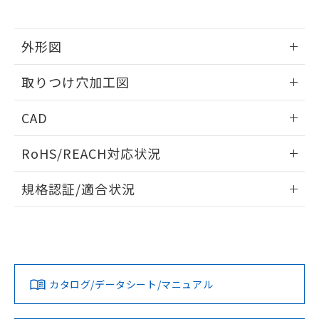
※当社の共同利用者とは、
"個人情報
51物質の非含有証明書（当社基準）
の共同利用に関して"
の「1.共同利
※本証明書は発行日時点で非含有を証明す
用者の範囲」に記載されている法人を
るもので、過去に遡って非含有を証明する
外形図
指します。
ものではありません。
情報更新：2026/05/21
また、RoHS指令のフタル酸エステル類４
取りつけ穴加工図
物質の対応では、対応完了までの期間は出
荷製品に未対応品が混在することから備考
情報更新：2026/05/21
CAD
欄に対応日を記載しておりました。
既に当社にて対応品への在庫切替を完了
ログイン/会員登録いただくと、CADデータをダウンロー
していることから、特段のことがない限
RoHS/REACH対応状況
ドすることができます。
り、2022年1月12日より割愛しておりま
す。
情報更新：
規格認証/適合状況
ログイン/会員登録
EU RoHS
注意事項・凡例
A30NL-MPM-TRA-G202-RDについての規格認証/適合状況に
ついては、「カスタマーサポートセンタ お客様相談室」また
は貴社担当オムロン営業員または販売店にお問い合わせくだ
対応状況
対応予定月
※1
※2
さい。
ダウンロードデータをご利用いただく前に、以下を必ずお読
みください。
カタログ/データシート/マニュアル
対応済み
ソフトウェアの使用条件
お問い合わせ