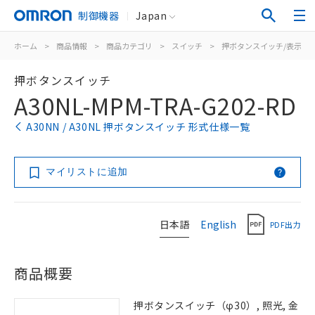
制御機器
Japan
ホーム
>
商品情報
>
商品カテゴリ
>
スイッチ
>
押ボタンスイッチ/表示灯
押ボタンスイッチ
A30NL-MPM-TRA-G202-RD
A30NN / A30NL 押ボタンスイッチ 形式仕様一覧
マイリストに追加
日本語
English
PDF出力
商品概要
押ボタンスイッチ（φ30）, 照光, 金