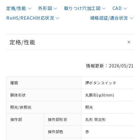
定格/性能
外形図
取りつけ穴加工図
CAD
RoHS/REACH対応状況
規格認証/適合状況
定格/性能
情報更新：2026/05/21
種類
押ボタンスイッチ
胴体形状
丸胴形(φ30mm)
照光/非照光
照光
操作部
操作部形状
丸形 突出形
操作部色
赤