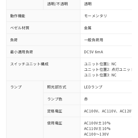
透明/不透明
透明
動作機能
モーメンタリ
ベゼル材質
金属
負荷
一般負荷用
最小適用負荷
DC5V 6mA
スイッチユニット構成
ユニット位置1: NC
ユニット位置2: 点灯ユニット
ユニット位置3: NC
ランプ
照光部方式
LEDランプ
ランプ色
赤
定格電圧
AC100V、AC110V、AC120V
使用電圧
AC100V±10%
※1 対応状況
AC110V±10%
AC100～130V