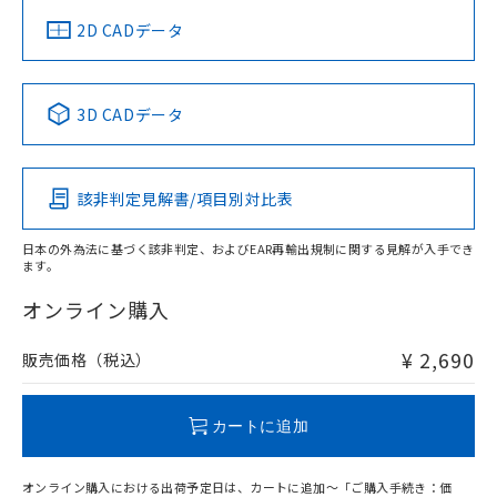
中国 RoHS
注意事項・凡例
2D CADデータ
中国 RoHS表
※1 ※2
3D CADデータ
Pb
Hg
Cd
Cr(VI)
該非判定見解書/項目別対比表
O
O
O
O
日本の外為法に基づく該非判定、およびEAR再輸出規制に関する見解が入手でき
ます。
"対応済み"や非含有の記載がされた商品であっても、流通
在庫等で未対応品が混在する可能性があります。
オンライン購入
非含有品が必要な際は、弊社営業部門もしくは販売店へお
問い合わせください。
¥ 2,690
販売価格（税込）
この製品のRoHS/REACH対応状況ページへ
カートに追加
オンライン購入における出荷予定日は、カートに追加～「ご購入手続き：価