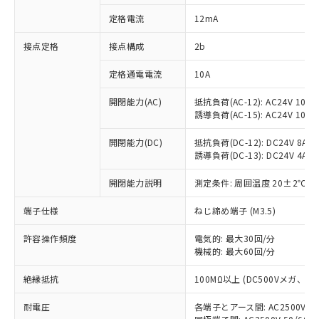
対応済み：EU RoHS指令（10物質）の
定格電流
12mA
非含有に対応した製品が提供可能な商品で
す。
接点定格
接点構成
2b
対応予定：EU RoHS指令（10物質）の非含
ご利用条件
有に対応した製品に切り替える予定のある
定格通電電流
10A
商品です。
対応予定なし：EU RoHS指令（10物質）の
開閉能力(AC)
抵抗負荷(AC-12): AC24V 10A/A
以下の条件をお読みいただき、同意のうえ
非含有に非対応の商品で、対応品を出す予
誘導負荷(AC-15): AC24V 10A/AC
ご利用ください。
定はありません。
調査・確認中：EU RoHS指令（10物質）の
開閉能力(DC)
抵抗負荷(DC-12): DC24V 8A/DC
本サービスは、当社制御機器事業取扱
※1 中国RoHS○×表
誘導負荷(DC-13): DC24V 4A/DC
非含有の対応状況を調査中または確認中の
商品の当社在庫状況および標準価格
商品です。
(税抜)を提供させていただくもので
開閉能力説明
測定条件: 周囲温度 20±2℃、
「○」：最大均質材料含有率が中国RoHSの
非該当品：ライセンス料など無形物で、有
す。
基準値以下であることを示します。
害物質有無と関係のない商品です。
当社制御機器事業取扱商品の中には、
端子仕様
ねじ締め端子 (M3.5)
「×」：最大均質材料含有率が中国RoHSの
仕入先様の事情により、非含有部品として
本サービスの対象外となる商品もある
基準値を超えていることを示します。
いたものが、含有品と判明した場合などや
当社は、これら貴社製品のうち、外国
ことをご了承ください。
許容操作頻度
電気的: 最大30回/分
「－」：未確認です。当社販売部門へお問
むを得ず変更することがあります。
為替および外国貿易法に定める商品
機械的: 最大60回/分
在庫状況および標準価格照会結果は、
い合わせください。
（以下｢規制貨物等」という）を輸出
記載している更新日時点での社内デー
*EU RoHS指令（10物質）：
または国外への提供する場合は、日本
絶縁抵抗
100MΩ以上 (DC500Vメガ、
記
タに基づき作成されるものであり、閲
説明
鉛(Pb) 1000ppm以下、 水銀(Hg) 1000ppm以下、 カド
*中国RoHS10物質の基準値 (GB/T26572)：
国政府の輸出許可(または役務取引許
号
覧された時点での実際の在庫および標
ミウム(Cd) 100ppm以下、
Pb(鉛) :1000ppm、 Hg(水銀) : 1000ppm、 Cd(カドミウ
耐電圧
各端子とアース間: AC2500V 50/
可)を取得するなどの必要な手続きを
六価クロム(Cr(Ⅵ)) 1000ppm以下、ポリ臭化ビフェニル
ム) : 100ppm、
準価格とは異なる場合があることをご