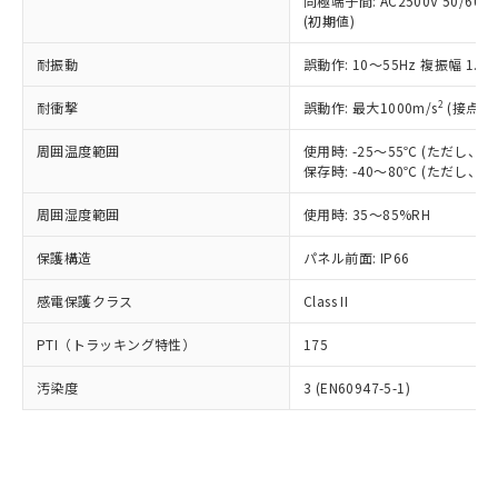
類(PBB) 1000ppm以下、ポリ臭化ジフェニルエーテル類
同極端子間: AC2500V 50/60
Cr(Ⅵ)(六価クロム) : 1000ppm、 PBBs(ポリ臭化ビフェ
とります。
了承ください。
(PBDE) 1000ppm以下、フタル酸ビス(2-エチルヘキシ
○
一定数以上の在庫あり
ニル類) : 1000ppm、 PBDEs(ポリ臭化ジフェニルエーテ
(初期値)
当社は規制貨物を破棄する場合は、完
ル) (DEHP)(別名：DOP) 1000ppm以下、フタル酸ブチ
正式な納期状況および標準価格はお客
ル類) : 1000ppm、
ルベンジル（BBP） 1000ppm以下、フタル酸ジブチル
全に破砕するなど、違法に輸出されな
DBP(フタル酸ジブチル) : 1000ppm、 DIBP(フタル酸ジ
様のお取引先、またはお客様担当のオ
耐振動
誤動作: 10～55Hz 複振幅 1.
（DBP） 1000ppm以下、フタル酸ジイソブチル
イソブチル) : 1000ppm、 BBP(フタル酸ブチルベンジ
△
一定数には満たないが在庫あり
いよう必要な手段を講じます。
ムロン制御機器販売店・当社販売員に
(DIBP) 1000ppm以下
ル) : 1000ppm、
当社は貴社製品を、核兵器、ミサイ
但し、RoHS指令で産業用監視および制御機器に対する
DEHP(フタル酸ビス(2-エチルヘキシル)) : 1000ppm
ご相談ください。
2
耐衝撃
誤動作: 最大1000m/s
(接点開
適用除外項目は除く。
ル、化学兵器、生物兵器またはその他
－
在庫なし(最新の在庫状況につ
オムロン制御機器販売店や当社販売拠
フタル酸エステル類の４物質については閾値を超える意
武器並びにこれらの製造装置等に一切
いては、お客様のお取引先、ま
周囲温度範囲
図的な使用がないことを確認しています。
使用時: -25～55℃ (ただし
点は「
販売ネットワーク
」をご確認
※2 環境保護使用期限
使用いたしません。
保存時: -40～80℃ (ただし
たはお客様担当のオムロン制御
ください。
当社は、貴社製品を第三者に販売する
機器販売店・当社販売員にご確
在庫状況および標準価格結果を当社の
※2 対応予定月
「ｅ」：有害物質（10物質）のすべてが基
周囲湿度範囲
使用時: 35～85%RH
場合は、上記1、2および3の内容を当
認ください)
事前の承諾なく第三者に漏洩または開
準値以下であることを示します。
該第三者に通知します。また当社は、
示しないようお願いします。
保護構造
パネル前面: IP66
部品在庫の切り替え状況などにより、予定
「10」：通常の使用状況下において有害物
販売先および販売に係わる関係者が違
マイパーツ機能（部品リスト作成サー
空
受注生産機種、また在庫状況の
月が前後することがあります。
質が外部に漏えいし、環境に深刻な影響を
法に輸出するおそれがある場合は、取
ビス）をご利用いただくには、I-Web
白
情報を公開していない機種
感電保護クラス
Class II
及ぼさない年数を意味します。
り引きをいたしません。
メンバーズにご登録されている必要が
「－」：未確認です。当社販売部門へお問
あります。
PTI（トラッキング特性）
175
い合わせください。
お客様が当ウェブサイト上で当社にご
※3 非含有証明書ダウンロード
登録された部品リストについて、当社
汚染度
3 (EN60947-5-1)
および当社の共同利用者が、当社の製
下記の非含有証明書をダウンロードするこ
品・サービスに関するお客様との取
とができます。
合意する
キャンセル
引・商談に必要な範囲で利用すること
をご了承ください。
EU RoHS指令（10物質）の非含有証明書