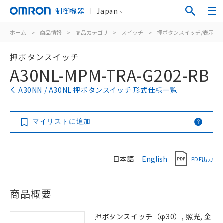
制御機器
Japan
ホーム
>
商品情報
>
商品カテゴリ
>
スイッチ
>
押ボタンスイッチ/表示灯
押ボタンスイッチ
A30NL-MPM-TRA-G202-RB
A30NN / A30NL 押ボタンスイッチ 形式仕様一覧
マイリストに追加
日本語
English
PDF出力
商品概要
押ボタンスイッチ（φ30）, 照光, 金