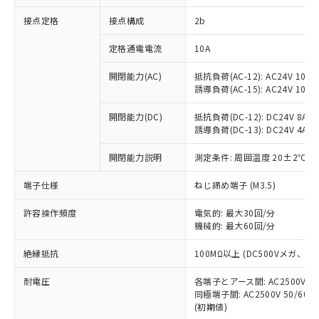
非含有に対応した製品が提供可能な商品で
接点定格
接点構成
2b
す。
対応予定：EU RoHS指令（10物質）の非含
ご利用条件
定格通電電流
10A
有に対応した製品に切り替える予定のある
商品です。
開閉能力(AC)
抵抗負荷(AC-12): AC24V 10A/A
対応予定なし：EU RoHS指令（10物質）の
誘導負荷(AC-15): AC24V 10A/AC
以下の条件をお読みいただき、同意のうえ
非含有に非対応の商品で、対応品を出す予
ご利用ください。
定はありません。
開閉能力(DC)
抵抗負荷(DC-12): DC24V 8A/DC
調査・確認中：EU RoHS指令（10物質）の
誘導負荷(DC-13): DC24V 4A/DC
本サービスは、当社制御機器事業取扱
※1 中国RoHS○×表
非含有の対応状況を調査中または確認中の
商品の当社在庫状況および標準価格
開閉能力説明
測定条件: 周囲温度 20±2℃、
商品です。
(税抜)を提供させていただくもので
「○」：最大均質材料含有率が中国RoHSの
非該当品：ライセンス料など無形物で、有
す。
端子仕様
ねじ締め端子 (M3.5)
基準値以下であることを示します。
害物質有無と関係のない商品です。
当社制御機器事業取扱商品の中には、
「×」：最大均質材料含有率が中国RoHSの
仕入先様の事情により、非含有部品として
本サービスの対象外となる商品もある
許容操作頻度
電気的: 最大30回/分
基準値を超えていることを示します。
いたものが、含有品と判明した場合などや
当社は、これら貴社製品のうち、外国
ことをご了承ください。
機械的: 最大60回/分
「－」：未確認です。当社販売部門へお問
むを得ず変更することがあります。
為替および外国貿易法に定める商品
在庫状況および標準価格照会結果は、
い合わせください。
（以下｢規制貨物等」という）を輸出
絶縁抵抗
100MΩ以上 (DC500Vメガ、
記載している更新日時点での社内デー
*EU RoHS指令（10物質）：
または国外への提供する場合は、日本
記
タに基づき作成されるものであり、閲
説明
鉛(Pb) 1000ppm以下、 水銀(Hg) 1000ppm以下、 カド
*中国RoHS10物質の基準値 (GB/T26572)：
国政府の輸出許可(または役務取引許
耐電圧
各端子とアース間: AC2500V 50/
号
覧された時点での実際の在庫および標
ミウム(Cd) 100ppm以下、
Pb(鉛) :1000ppm、 Hg(水銀) : 1000ppm、 Cd(カドミウ
同極端子間: AC2500V 50/60
可)を取得するなどの必要な手続きを
六価クロム(Cr(Ⅵ)) 1000ppm以下、ポリ臭化ビフェニル
ム) : 100ppm、
準価格とは異なる場合があることをご
類(PBB) 1000ppm以下、ポリ臭化ジフェニルエーテル類
(初期値)
Cr(Ⅵ)(六価クロム) : 1000ppm、 PBBs(ポリ臭化ビフェ
とります。
了承ください。
(PBDE) 1000ppm以下、フタル酸ビス(2-エチルヘキシ