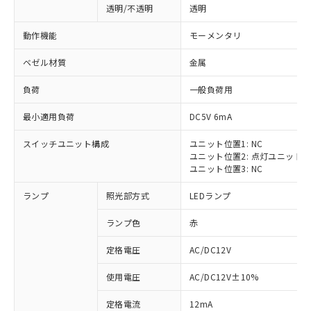
透明/不透明
透明
動作機能
モーメンタリ
ベゼル材質
金属
負荷
一般負荷用
最小適用負荷
DC5V 6mA
スイッチユニット構成
ユニット位置1: NC
ユニット位置2: 点灯ユニット
ユニット位置3: NC
ランプ
照光部方式
LEDランプ
ランプ色
赤
定格電圧
AC/DC12V
※1 対応状況
使用電圧
AC/DC12V±10%
定格電流
12mA
対応済み：EU RoHS指令（10物質）の