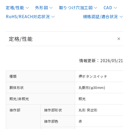
定格/性能
外形図
取りつけ穴加工図
CAD
RoHS/REACH対応状況
規格認証/適合状況
定格/性能
情報更新：2026/05/21
種類
押ボタンスイッチ
胴体形状
丸胴形(φ30mm)
照光/非照光
照光
操作部
操作部形状
丸形 突出形
操作部色
赤