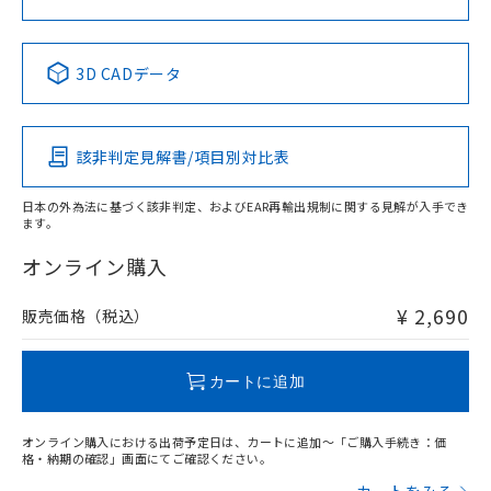
中国 RoHS表
※1 ※2
3D CADデータ
Pb
Hg
Cd
Cr(VI)
該非判定見解書/項目別対比表
X
O
O
O
日本の外為法に基づく該非判定、およびEAR再輸出規制に関する見解が入手でき
ます。
"対応済み"や非含有の記載がされた商品であっても、流通
在庫等で未対応品が混在する可能性があります。
オンライン購入
非含有品が必要な際は、弊社営業部門もしくは販売店へお
問い合わせください。
¥ 2,690
販売価格（税込）
この製品のRoHS/REACH対応状況ページへ
カートに追加
オンライン購入における出荷予定日は、カートに追加～「ご購入手続き：価
格・納期の確認」画面にてご確認ください。