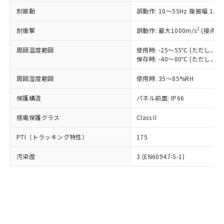
○
一定数以上の在庫あり
ニル類) : 1000ppm、 PBDEs(ポリ臭化ジフェニルエーテ
当社は規制貨物を破棄する場合は、完
ル) (DEHP)(別名：DOP) 1000ppm以下、フタル酸ブチ
正式な納期状況および標準価格はお客
ル類) : 1000ppm、
耐振動
誤動作: 10～55Hz 複振幅 1.
ルベンジル（BBP） 1000ppm以下、フタル酸ジブチル
全に破砕するなど、違法に輸出されな
DBP(フタル酸ジブチル) : 1000ppm、 DIBP(フタル酸ジ
様のお取引先、またはお客様担当のオ
（DBP） 1000ppm以下、フタル酸ジイソブチル
イソブチル) : 1000ppm、 BBP(フタル酸ブチルベンジ
△
一定数には満たないが在庫あり
いよう必要な手段を講じます。
ムロン制御機器販売店・当社販売員に
(DIBP) 1000ppm以下
2
耐衝撃
ル) : 1000ppm、
誤動作: 最大1000m/s
(接点開
当社は貴社製品を、核兵器、ミサイ
但し、RoHS指令で産業用監視および制御機器に対する
DEHP(フタル酸ビス(2-エチルヘキシル)) : 1000ppm
ご相談ください。
適用除外項目は除く。
ル、化学兵器、生物兵器またはその他
－
在庫なし(最新の在庫状況につ
オムロン制御機器販売店や当社販売拠
周囲温度範囲
使用時: -25～55℃ (ただし
フタル酸エステル類の４物質については閾値を超える意
武器並びにこれらの製造装置等に一切
いては、お客様のお取引先、ま
図的な使用がないことを確認しています。
保存時: -40～80℃ (ただし
点は「
販売ネットワーク
」をご確認
※2 環境保護使用期限
使用いたしません。
たはお客様担当のオムロン制御
ください。
当社は、貴社製品を第三者に販売する
周囲湿度範囲
使用時: 35～85%RH
機器販売店・当社販売員にご確
在庫状況および標準価格結果を当社の
※2 対応予定月
「ｅ」：有害物質（10物質）のすべてが基
場合は、上記1、2および3の内容を当
認ください)
事前の承諾なく第三者に漏洩または開
準値以下であることを示します。
保護構造
パネル前面: IP66
該第三者に通知します。また当社は、
示しないようお願いします。
部品在庫の切り替え状況などにより、予定
「10」：通常の使用状況下において有害物
販売先および販売に係わる関係者が違
マイパーツ機能（部品リスト作成サー
空
受注生産機種、また在庫状況の
感電保護クラス
Class II
月が前後することがあります。
質が外部に漏えいし、環境に深刻な影響を
法に輸出するおそれがある場合は、取
ビス）をご利用いただくには、I-Web
白
情報を公開していない機種
及ぼさない年数を意味します。
り引きをいたしません。
メンバーズにご登録されている必要が
PTI（トラッキング特性）
175
「－」：未確認です。当社販売部門へお問
あります。
い合わせください。
お客様が当ウェブサイト上で当社にご
汚染度
3 (EN60947-5-1)
※3 非含有証明書ダウンロード
登録された部品リストについて、当社
および当社の共同利用者が、当社の製
下記の非含有証明書をダウンロードするこ
品・サービスに関するお客様との取
とができます。
合意する
キャンセル
引・商談に必要な範囲で利用すること
をご了承ください。
EU RoHS指令（10物質）の非含有証明書
※当社の共同利用者とは、
"個人情報