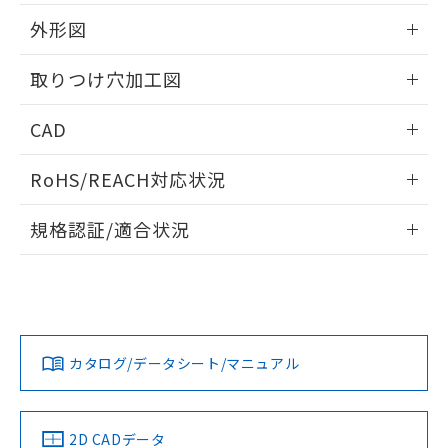
51物質の非含有証明書（当社基準）
の共同利用に関して"
の「1.共同利
※本証明書は発行日時点で非含有を証明す
外形図
用者の範囲」に記載されている法人を
るもので、過去に遡って非含有を証明する
指します。
ものではありません。
情報更新：2026/05/21
取りつけ穴加工図
また、RoHS指令のフタル酸エステル類４
物質の対応では、対応完了までの期間は出
情報更新：2026/05/21
CAD
荷製品に未対応品が混在することから備考
欄に対応日を記載しておりました。
ログイン/会員登録いただくと、CADデータをダウンロー
既に当社にて対応品への在庫切替を完了
RoHS/REACH対応状況
ドすることができます。
していることから、特段のことがない限
り、2022年1月12日より割愛しておりま
情報更新：2026/7/29
規格認証/適合状況
す。
ログイン/会員登録
EU RoHS
注意事項・凡例
A30NL-MPM-TRA-G202-RBについての規格認証/適合状況に
ついては、「カスタマーサポートセンタ お客様相談室」また
は貴社担当オムロン営業員または販売店にお問い合わせくだ
対応状況
対応予定月
※1
※2
さい。
ダウンロードデータをご利用いただく前に、以下を必ずお読
みください。
カタログ/データシート/マニュアル
対応済み
ソフトウェアの使用条件
お問い合わせ
中国 RoHS
注意事項・凡例
2D CADデータ