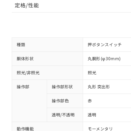
定格/性能
種類
押ボタンスイッチ
胴体形状
丸胴形(φ30mm)
照光/非照光
照光
操作部
操作部形状
丸形 突出形
操作部色
赤
透明/不透明
透明
動作機能
モーメンタリ