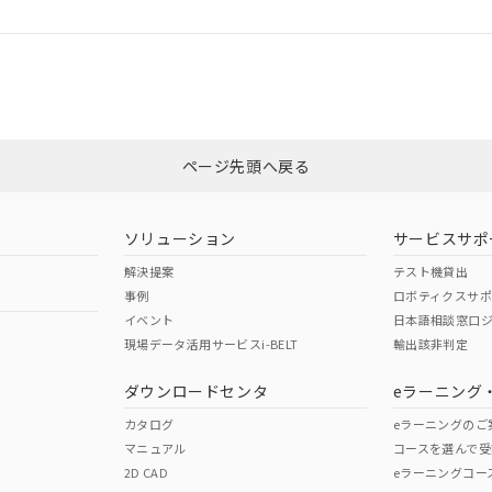
ログイン/会員登録
適合状況については、「カスタマーサポートセンタ お客様相談室」または貴社
みください。
非含有証明書
※3
ページ先頭へ戻る
ダウンロードはこちら
ソリューション
サービスサポ
解決提案
テスト機貸出
事例
ロボティクスサ
イベント
日本語相談窓口
現場データ活用サービスi-BELT
輸出該非判定
I)
PBBs
PBDEs
DBP
ダウンロードセンタ
eラーニング
カタログ
eラーニングのご
マニュアル
コースを選んで受
O
O
O
2D CAD
eラーニングコー