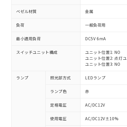
ベゼル材質
金属
負荷
一般負荷用
最小適用負荷
DC5V 6mA
スイッチユニット構成
ユニット位置1: NO
ユニット位置2: 点灯
ユニット位置3: NO
※1 対応状況
ランプ
照光部方式
LEDランプ
対応済み：EU
ランプ色
赤
対応予定：EU R
対応予定なし：EU
定格電圧
AC/DC12V
調査・確認中：EU
ご利用条件
非該当品：ライセ
※1 中国RoHS
使用電圧
AC/DC12V±10%
仕入先様の事情に
があります。
以下の条件をお読