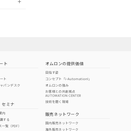
担当オムロン
お問い合わせ
ート
オムロンの提供価値
目指す姿
ポート
コンセプト「i-Automation!」
ジャパンデスク
オムロンの強み
お客様との共創拠点
AUTOMATION CENTER
DIBP
BBP
DEHP
環境保護
技術を磨く現場
・セミナ
使用期限
案内
販売ネットワーク
講する
O
O
O
10
国内販売ネットワーク
ス一覧（PDF）
海外販売ネットワーク