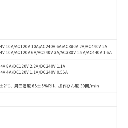
材料含有率が中国RoHSの基準値以下であることを示します。
材料含有率が中国RoHSの基準値を超えていることを示します。
、当社制御機器事業取扱商品の当社在庫状況および標準価格(税抜)
ら貴社製品のうち、外国為替および外国貿易法に定める商品（以下｢
質）：
す。当社販売部門へお問い合わせください。
 水銀(Hg) 1000ppm以下、 カドミウム(Cd) 100ppm以下、
たは国外への提供する場合は、日本国政府の輸出許可(または役務取
000ppm以下、ポリ臭化ビフェニル類(PBB) 1000ppm以下、ポリ臭化ジフェニルエーテル類(P
事業取扱商品の中には、本サービスの対象外となる商品もあること
手続きをとります。
キシル) (DEHP)(別名：DOP) 1000ppm以下、フタル酸ブチルベンジル（BBP） 100
(GB/T26572)：
以下、フタル酸ジイソブチル (DIBP) 1000ppm以下
び標準価格照会結果は、記載している更新日時点での社内データに
物を破棄する場合は、完全に破砕するなど、違法に輸出されないよ
(水銀) : 1000ppm、 Cd(カドミウム) : 100ppm、
業用監視および制御機器に対する適用除外項目は除く。
覧された時点での実際の在庫および標準価格とは異なる場合がある
1000ppm、 PBBs(ポリ臭化ビフェニル類) : 1000ppm、 PBDEs(ポリ臭化ジフェニルエーテル類
物質については閾値を超える意図的な使用がないことを確認しています。
上の在庫あり
 1000ppm、 DIBP(フタル酸ジイソブチル) : 1000ppm、 BBP(フタル酸ブチルベンジル) :
品を、核兵器、ミサイル、化学兵器、生物兵器またはその他武器並
チルヘキシル)) : 1000ppm
V 10A/AC120V 10A/AC240V 6A/AC380V 2A/AC440V 2A
況および標準価格はお客様のお取引先、またはお客様担当のオムロ
用いたしません。
 10A/AC120V 6A/AC240V 3A/AC380V 1.9A/AC440V 1.6A
ご相談ください。
は満たないが在庫あり
製品を第三者に販売する場合は、上記1、2および3の内容を当該第
機器販売店や当社販売拠点は「
販売ネットワーク
」をご確認くだ
販売先および販売に係わる関係者が違法に輸出するおそれがある場
用期限
び標準価格結果を当社の事前の承諾なく第三者に漏洩または開示し
え状況などにより、予定月が前後することがあります。
V 8A/DC120V 2.2A/DC240V 1.1A
(最新の在庫状況については、お客様のお取引先、またはお客様担当
V 4A/DC120V 1.1A/DC240V 0.55A
（10物質）のすべてが基準値以下であることを示します。
店・当社販売員にご確認ください)
能（部品リスト作成サービス）をご利用いただくには、I-Webメン
使用状況下において有害物質が外部に漏えいし、環境に深刻な影響を
あります。
0±2℃、周囲湿度 65±5%RH、操作ひん度 30回/min
機種、また在庫状況の情報を公開していない機種
ェブサイト上で当社にご登録された部品リストについて、当社およ
書ダウンロード
す。当社販売部門へお問い合わせください。
品・サービスに関するお客様との取引・商談に必要な範囲で利用す
合意する
キャンセル
書をダウンロードすることができます。
利用者とは、
"個人情報の共同利用に関して"
の「1.共同利用者の
します。
10物質）の非含有証明書
明書（当社基準）
日時点で非含有を証明するもので、過去に遡って非含有を証明するも