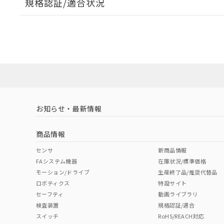
規格認証/適合状況
EU RoHS
注意事項・凡例
A30NL-MPM-TRA-G101-RBについての規格認証/
営業員または販売店にお問い合わせください。
ダウンロードデータをご利用いただく前に、以下を必ずお読
対応状況
対応予定月
※1
※2
ソフトウェアの使用条件
対応済み
お知らせ・最新情報
中国 RoHS
注意事項・凡例
商品情報
中国 RoHS表
※1 ※2
センサ
新商品情報
FAシステム機器
在庫状況/標準価格
Pb
Hg
Cd
Cr(V
モーション/ドライブ
生産終了品/推奨代替品
ロボティクス
特設サイト
セーフティ
動画ライブラリ
検査装置
規格認証/適合
X
O
O
O
スイッチ
RoHS/REACH対応