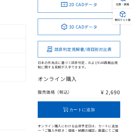
2D CADデータ
在庫・価格
無料テスト機
3D CADデータ
該非判定見解書/項目別対比表
日本の外為法に基づく該非判定、およびEAR再輸出規
制に関する見解が入手できます。
オンライン購入
¥ 2,690
販売価格（税込）
カートに追加
オンライン購入における出荷予定日は、カートに追加
～「ご購入手続き：価格・納期の確認」画面にてご確