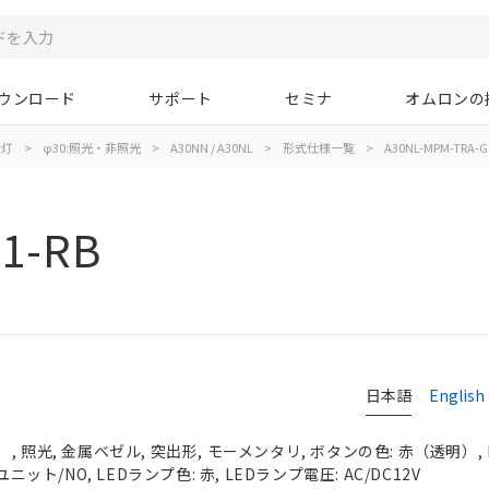
ウンロード
サポート
セミナ
オムロンの
示灯
>
φ30:照光・非照光
>
A30NN / A30NL
>
形式仕様一覧
>
A30NL-MPM-TRA-G
1-RB
日本語
English
 照光, 金属ベゼル, 突出形, モーメンタリ, ボタンの色: 赤（透明）, I
ニット/NO, LEDランプ色: 赤, LEDランプ電圧: AC/DC12V