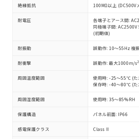
また、RoHS指
絶縁抵抗
100MΩ以上 (DC5
混在することから
既に当社にて対応
耐電圧
各端子とアース間: AC250
り割愛しておりま
同極端子間: AC2500V
(初期値)
耐振動
誤動作: 10～55Hz 複
耐衝撃
誤動作: 最大1000m/s
周囲温度範囲
使用時: -25～55℃
保存時: -40～80℃
周囲湿度範囲
使用時: 35～85%RH
保護構造
パネル前面: IP66
感電保護クラス
Class II