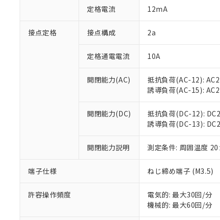
「○」：最大均質
定格電流
12mA
「×」：最大均質
本サービスは
当社は、これ
*EU RoHS指令（10物
「－」：未確認で
鉛(Pb) 1000ppm以下、
くものです。
う）を輸出ま
接点定格
接点構成
2a
記
説明
六価クロム(Cr(Ⅵ)) 1
当社制御機器
などの必要な
フタル酸ビス(2-エチルヘ
号
*中国RoHS10物質の基準値 
ル（DBP） 1000ppm
在庫状況およ
当社は規制貨
Pb(鉛) :1000ppm、 Hg
定格通電電流
10A
但し、RoHS指令で産
のであり、閲
ます。
Cr(Ⅵ)(六価クロム) : 
フタル酸エステル類の４
○
一定数以
DBP(フタル酸ジブチル) :
い。
当社は貴社製
DEHP(フタル酸ビス(2-エ
開閉能力(AC)
抵抗負荷(AC-12): AC24
正式な納期状
置等に一切使
誘導負荷(AC-15): AC24V
当社販売員に
※2 対応予定月
△
一定数に
当社は、貴社
オムロン制御
また当社は、
※2 環境保護使
在庫状況およ
部品在庫の切り替
たしません。
開閉能力(DC)
抵抗負荷(DC-12): DC24
－
在庫なし
す。
誘導負荷(DC-13): DC24
「ｅ」：有害物質
機器販売
マイパーツ機
「10」：通常の
ている必要が
味します。
開閉能力説明
測定条件: 周囲温度 2
空
受注生産
お客様が当ウ
※3 非含有証明
「－」：未確認で
白
が、当社の製
端子仕様
ねじ締め端子 (M3.5)
さい。
下記の非含有証明
※当社の共同
いる法人を指
許容操作頻度
電気的: 最大30回/分
EU RoHS指令（
機械的: 最大60回/分
51物質の非含有証
※本証明書は発行