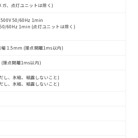
令のフタル酸エステル類４物質の対応では、対応完了までの期間は出
00Vメガ、点灯ユニットは除く)
備考欄に対応日を記載しておりました。
品への在庫切替を完了していることから、特段のことがない限り、20
0V 50/60Hz 1min
す。
 50/60Hz 1min (点灯ユニットは除く)
振幅 1.5mm (接点開離1ms以内)
2
(接点開離1ms以内)
 (ただし、氷結、結露しないこと)
 (ただし、氷結、結露しないこと)