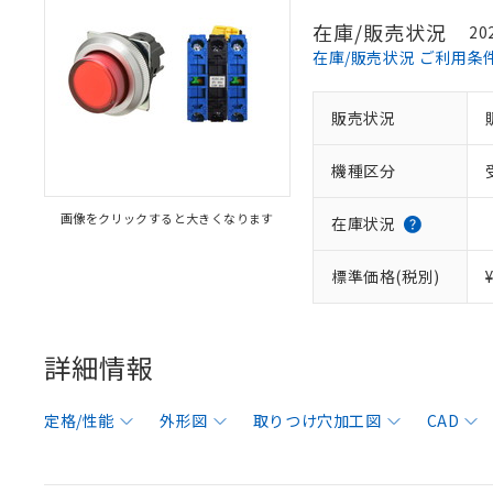
在庫/販売状況
20
在庫/販売状況 ご利用条
販売状況
機種区分
画像をクリックすると大きくなります
在庫状況
標準価格(税別)
詳細情報
定格/性能
外形図
取りつけ穴加工図
CAD