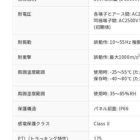
また、RoHS指
混在することから
既に当社にて対応
耐電圧
各端子とアース間: AC250
り割愛しておりま
同極端子間: AC2500V
(初期値)
耐振動
誤動作: 10～55Hz 複
耐衝撃
誤動作: 最大1000m/s
周囲温度範囲
使用時: -25～55℃
保存時: -40～80℃
周囲湿度範囲
使用時: 35～85%RH
保護構造
パネル前面: IP66
感電保護クラス
Class II
PTI（トラッキング特性）
175