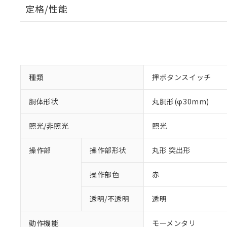
定格/性能
種類
押ボタンスイッチ
胴体形状
丸胴形(φ30mm)
照光/非照光
照光
操作部
操作部形状
丸形 突出形
操作部色
赤
透明/不透明
透明
動作機能
モーメンタリ