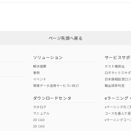
適合状況については、「カスタマーサポートセンタ お客様相談室」または貴社
みください。
非含有証明書
※3
ページ先頭へ戻る
ダウンロードはこちら
ソリューション
サービスサポ
解決提案
テスト機貸出
事例
ロボティクスサ
イベント
日本語相談窓口
現場データ活用サービスi-BELT
輸出該非判定
I)
PBBs
PBDEs
DBP
ダウンロードセンタ
eラーニング
カタログ
eラーニングのご
マニュアル
コースを選んで受
O
O
O
2D CAD
eラーニングコー
3D CAD