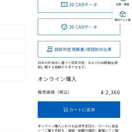
2D CADデータ
在庫・価格
無料テスト機
3D CADデータ
該非判定見解書/項目別対比表
日本の外為法に基づく該非判定、およびEAR再輸出規
制に関する見解が入手できます。
オンライン購入
¥ 2,360
販売価格（税込）
カートに追加
オンライン購入における出荷予定日は、カートに追加
～「ご購入手続き：価格・納期の確認」画面にてご確