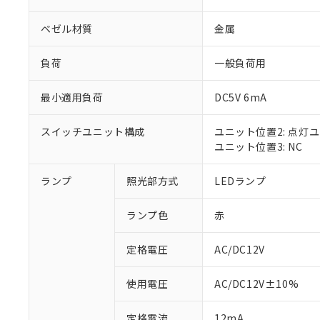
ベゼル材質
金属
負荷
一般負荷用
最小適用負荷
DC5V 6mA
スイッチユニット構成
ユニット位置2: 点灯
ユニット位置3: NC
ランプ
照光部方式
LEDランプ
※1 対応状況
ランプ色
赤
対応済み：EU
対応予定：EU R
対応予定なし：EU
定格電圧
AC/DC12V
調査・確認中：EU
ご利用条件
非該当品：ライセ
使用電圧
AC/DC12V±10%
※1 中国RoHS
仕入先様の事情に
があります。
以下の条件をお読
定格電流
12mA
「○」：最大均質