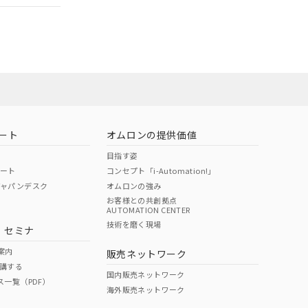
担当オムロン
お問い合わせ
ート
オムロンの提供価値
目指す姿
ポート
コンセプト「i-Automation!」
ジャパンデスク
オムロンの強み
お客様との共創拠点
AUTOMATION CENTER
DIBP
BBP
DEHP
環境保護
技術を磨く現場
・セミナ
使用期限
案内
販売ネットワーク
講する
O
O
O
10
国内販売ネットワーク
ス一覧（PDF）
海外販売ネットワーク