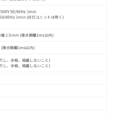
令のフタル酸エステル類４物質の対応では、対応完了までの期間は出
備考欄に対応日を記載しておりました。
品への在庫切替を完了していることから、特段のことがない限り、20
0V 50/60Hz 1min
す。
 50/60Hz 1min (点灯ユニットは除く)
振幅 1.5mm (接点開離1ms以内)
2
(接点開離1ms以内)
 (ただし、氷結、結露しないこと)
 (ただし、氷結、結露しないこと)