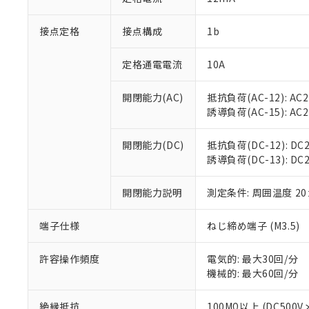
「×」：最大均質
本サービスは
当社は、これ
*EU RoHS指令（10物
「－」：未確認で
鉛(Pb) 1000ppm以下、
接点定格
接点構成
1b
くものです。
う）を輸出ま
記
説明
六価クロム(Cr(Ⅵ)) 1
当社制御機器
などの必要な
フタル酸ビス(2-エチルヘ
号
*中国RoHS10物質の基準値 
ル（DBP） 1000ppm
在庫状況およ
当社は規制貨
定格通電電流
10A
Pb(鉛) :1000ppm、 Hg
但し、RoHS指令で産
のであり、閲
ます。
Cr(Ⅵ)(六価クロム) : 
フタル酸エステル類の４
○
一定数以
DBP(フタル酸ジブチル) :
い。
当社は貴社製
開閉能力(AC)
抵抗負荷(AC-12): AC24
DEHP(フタル酸ビス(2-エ
正式な納期状
置等に一切使
誘導負荷(AC-15): AC24V
当社販売員に
※2 対応予定月
△
一定数に
当社は、貴社
オムロン制御
また当社は、
※2 環境保護使
開閉能力(DC)
抵抗負荷(DC-12): DC24
在庫状況およ
部品在庫の切り替
たしません。
－
在庫なし
誘導負荷(DC-13): DC24
す。
「ｅ」：有害物質
機器販売
マイパーツ機
「10」：通常の
ている必要が
開閉能力説明
測定条件: 周囲温度 2
味します。
空
受注生産
お客様が当ウ
※3 非含有証明
「－」：未確認で
白
が、当社の製
端子仕様
ねじ締め端子 (M3.5)
さい。
下記の非含有証明
※当社の共同
許容操作頻度
電気的: 最大30回/分
いる法人を指
EU RoHS指令（
機械的: 最大60回/分
51物質の非含有証
※本証明書は発行
絶縁抵抗
100MΩ以上 (DC5