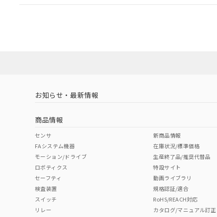
EU RoHS
注意事項・凡例
A30NL-MPM-TRA-G002-RBについての規格認証/
営業員または販売店にお問い合わせください。
ダウンロードデータをご利用いただく前に、以下を必ずお読
対応状況
対応予定月
※1
※2
ソフトウェアの使用条件
対応済み
お知らせ・最新情報
中国 RoHS
注意事項・凡例
商品情報
中国 RoHS表
※1 ※2
センサ
新商品情報
FAシステム機器
在庫状況/標準価格
Pb
Hg
Cd
Cr(V
モーション/ドライブ
生産終了品/推奨代替品
ロボティクス
特設サイト
セーフティ
動画ライブラリ
検査装置
規格認証/適合
X
O
O
O
スイッチ
RoHS/REACH対応
リレー
カタログ/マニュアル訂正