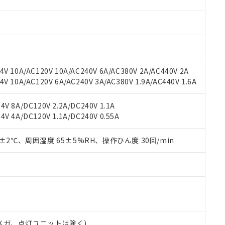
材料含有率が中国RoHSの基準値を超えていることを示します。
、当社制御機器事業取扱商品の当社在庫状況および標準価格(税抜)
ら貴社製品のうち、外国為替および外国貿易法に定める商品（以下｢
質）：
す。当社販売部門へお問い合わせください。
 水銀(Hg) 1000ppm以下、 カドミウム(Cd) 100ppm以下、
たは国外への提供する場合は、日本国政府の輸出許可(または役務取
000ppm以下、ポリ臭化ビフェニル類(PBB) 1000ppm以下、ポリ臭化ジフェニルエーテル類(P
事業取扱商品の中には、本サービスの対象外となる商品もあること
手続きをとります。
キシル) (DEHP)(別名：DOP) 1000ppm以下、フタル酸ブチルベンジル（BBP） 100
(GB/T26572)：
以下、フタル酸ジイソブチル (DIBP) 1000ppm以下
び標準価格照会結果は、記載している更新日時点での社内データに
物を破棄する場合は、完全に破砕するなど、違法に輸出されないよ
(水銀) : 1000ppm、 Cd(カドミウム) : 100ppm、
業用監視および制御機器に対する適用除外項目は除く。
覧された時点での実際の在庫および標準価格とは異なる場合がある
1000ppm、 PBBs(ポリ臭化ビフェニル類) : 1000ppm、 PBDEs(ポリ臭化ジフェニルエーテル類
物質については閾値を超える意図的な使用がないことを確認しています。
上の在庫あり
 1000ppm、 DIBP(フタル酸ジイソブチル) : 1000ppm、 BBP(フタル酸ブチルベンジル) :
品を、核兵器、ミサイル、化学兵器、生物兵器またはその他武器並
V 10A/AC120V 10A/AC240V 6A/AC380V 2A/AC440V 2A
チルヘキシル)) : 1000ppm
況および標準価格はお客様のお取引先、またはお客様担当のオムロ
用いたしません。
 10A/AC120V 6A/AC240V 3A/AC380V 1.9A/AC440V 1.6A
ご相談ください。
は満たないが在庫あり
製品を第三者に販売する場合は、上記1、2および3の内容を当該第
機器販売店や当社販売拠点は「
販売ネットワーク
」をご確認くだ
販売先および販売に係わる関係者が違法に輸出するおそれがある場
用期限
V 8A/DC120V 2.2A/DC240V 1.1A
び標準価格結果を当社の事前の承諾なく第三者に漏洩または開示し
え状況などにより、予定月が前後することがあります。
(最新の在庫状況については、お客様のお取引先、またはお客様担当
V 4A/DC120V 1.1A/DC240V 0.55A
（10物質）のすべてが基準値以下であることを示します。
店・当社販売員にご確認ください)
能（部品リスト作成サービス）をご利用いただくには、I-Webメン
使用状況下において有害物質が外部に漏えいし、環境に深刻な影響を
あります。
0±2℃、周囲湿度 65±5%RH、操作ひん度 30回/min
機種、また在庫状況の情報を公開していない機種
ェブサイト上で当社にご登録された部品リストについて、当社およ
書ダウンロード
す。当社販売部門へお問い合わせください。
品・サービスに関するお客様との取引・商談に必要な範囲で利用す
合意する
キャンセル
書をダウンロードすることができます。
利用者とは、
"個人情報の共同利用に関して"
の「1.共同利用者の
します。
10物質）の非含有証明書
明書（当社基準）
日時点で非含有を証明するもので、過去に遡って非含有を証明するも
00Vメガ、点灯ユニットは除く)