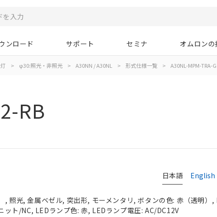
ウンロード
サポート
セミナ
オムロンの
示灯
>
φ30:照光・非照光
>
A30NN / A30NL
>
形式仕様一覧
>
A30NL-MPM-TRA-G
2-RB
日本語
English
 照光, 金属ベゼル, 突出形, モーメンタリ, ボタンの色: 赤（透明）, I
ット/NC, LEDランプ色: 赤, LEDランプ電圧: AC/DC12V