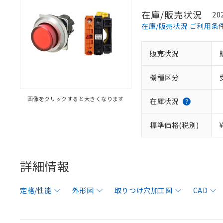
在庫/販売状況
20
在庫/販売状況 ご利用条
販売状況
機種区分
画像をクリックすると大きくなります
在庫状況
標準価格(税別)
詳細情報
定格/性能
外形図
取りつけ穴加工図
CAD