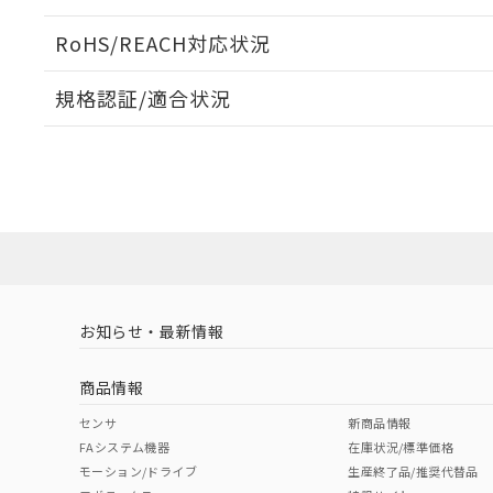
ログイン/会員登録いただくと、CADデータをダウンロ
RoHS/REACH対応状況
規格認証/適合状況
EU RoHS
注意事項・凡例
A30NL-MPM-TOA-P202-OEについての規格認証/適
業員または販売店にお問い合わせください。
ダウンロードデータをご利用いただく前に、以下を必ずお読
対応状況
対応予定月
※1
※2
ソフトウェアの使用条件
対応済み
お知らせ・最新情報
中国 RoHS
注意事項・凡例
商品情報
中国 RoHS表
※1 ※2
センサ
新商品情報
FAシステム機器
在庫状況/標準価格
Pb
Hg
Cd
Cr(V
モーション/ドライブ
生産終了品/推奨代替品