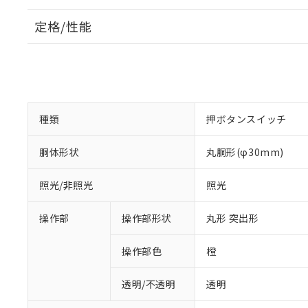
定格/性能
種類
押ボタンスイッチ
胴体形状
丸胴形(φ30mm)
照光/非照光
照光
操作部
操作部形状
丸形 突出形
操作部色
橙
透明/不透明
透明