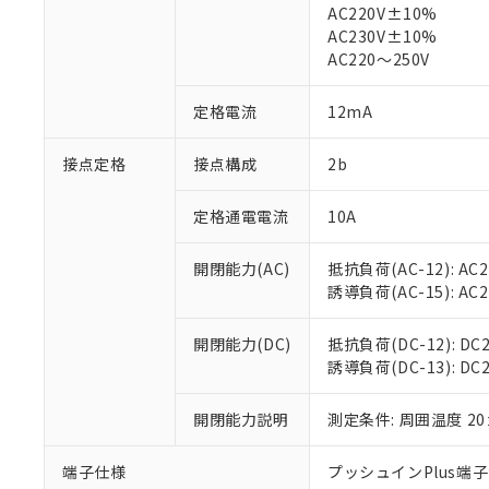
※1 中国RoHS
AC220V±10%
仕入先様の事情に
AC230V±10%
があります。
以下の条件をお読
「○」：最大均質
AC220～250V
「×」：最大均質
本サービスは
当社は、これ
*EU RoHS指令（10物
「－」：未確認で
鉛(Pb) 1000ppm以下、
くものです。
う）を輸出ま
定格電流
12mA
記
説明
六価クロム(Cr(Ⅵ)) 1
当社制御機器
などの必要な
フタル酸ビス(2-エチルヘ
号
*中国RoHS10物質の基準値 
ル（DBP） 1000ppm
在庫状況およ
当社は規制貨
接点定格
接点構成
2b
Pb(鉛) :1000ppm、 Hg
但し、RoHS指令で産
のであり、閲
ます。
Cr(Ⅵ)(六価クロム) : 
フタル酸エステル類の４
○
一定数以
DBP(フタル酸ジブチル) :
い。
当社は貴社製
DEHP(フタル酸ビス(2-エ
定格通電電流
10A
正式な納期状
置等に一切使
当社販売員に
※2 対応予定月
△
一定数に
当社は、貴社
開閉能力(AC)
抵抗負荷(AC-12): AC24
オムロン制御
また当社は、
※2 環境保護使
誘導負荷(AC-15): AC24V
在庫状況およ
部品在庫の切り替
たしません。
－
在庫なし
す。
「ｅ」：有害物質
機器販売
マイパーツ機
開閉能力(DC)
抵抗負荷(DC-12): DC24
「10」：通常の
ている必要が
誘導負荷(DC-13): DC24
味します。
空
受注生産
お客様が当ウ
※3 非含有証明
「－」：未確認で
白
が、当社の製
開閉能力説明
測定条件: 周囲温度 2
さい。
下記の非含有証明
※当社の共同
端子仕様
プッシュインPlus端
いる法人を指
EU RoHS指令（