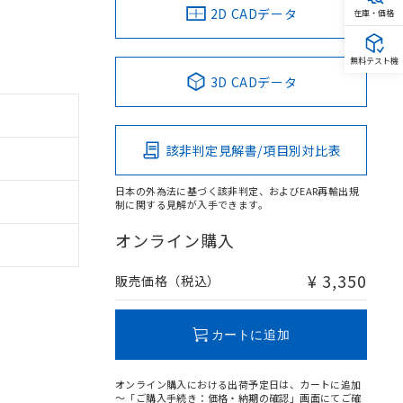
2D CADデータ
在庫・価格
無料テスト機
3D CADデータ
該非判定見解書/項目別対比表
日本の外為法に基づく該非判定、およびEAR再輸出規
制に関する見解が入手できます。
オンライン購入
¥ 3,350
販売価格（税込）
カートに追加
オンライン購入における出荷予定日は、カートに追加
～「ご購入手続き：価格・納期の確認」画面にてご確