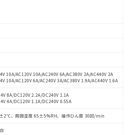
○×表
より、非含有部品としていたものが、含有品と判明した場合などやむ
みいただき、同意のうえご利用ください。
材料含有率が中国RoHSの基準値以下であることを示します。
材料含有率が中国RoHSの基準値を超えていることを示します。
、当社制御機器事業取扱商品の当社在庫状況および標準価格(税抜)
ら貴社製品のうち、外国為替および外国貿易法に定める商品（以下｢
質）：
す。当社販売部門へお問い合わせください。
 水銀(Hg) 1000ppm以下、 カドミウム(Cd) 100ppm以下、
たは国外への提供する場合は、日本国政府の輸出許可(または役務取
000ppm以下、ポリ臭化ビフェニル類(PBB) 1000ppm以下、ポリ臭化ジフェニルエーテル類(P
事業取扱商品の中には、本サービスの対象外となる商品もあること
手続きをとります。
キシル) (DEHP)(別名：DOP) 1000ppm以下、フタル酸ブチルベンジル（BBP） 100
(GB/T26572)：
以下、フタル酸ジイソブチル (DIBP) 1000ppm以下
び標準価格照会結果は、記載している更新日時点での社内データに
物を破棄する場合は、完全に破砕するなど、違法に輸出されないよ
(水銀) : 1000ppm、 Cd(カドミウム) : 100ppm、
業用監視および制御機器に対する適用除外項目は除く。
覧された時点での実際の在庫および標準価格とは異なる場合がある
1000ppm、 PBBs(ポリ臭化ビフェニル類) : 1000ppm、 PBDEs(ポリ臭化ジフェニルエーテル類
物質については閾値を超える意図的な使用がないことを確認しています。
上の在庫あり
 1000ppm、 DIBP(フタル酸ジイソブチル) : 1000ppm、 BBP(フタル酸ブチルベンジル) :
品を、核兵器、ミサイル、化学兵器、生物兵器またはその他武器並
チルヘキシル)) : 1000ppm
況および標準価格はお客様のお取引先、またはお客様担当のオムロ
用いたしません。
ご相談ください。
は満たないが在庫あり
製品を第三者に販売する場合は、上記1、2および3の内容を当該第
V 10A/AC120V 10A/AC240V 6A/AC380V 2A/AC440V 2A
機器販売店や当社販売拠点は「
販売ネットワーク
」をご確認くだ
販売先および販売に係わる関係者が違法に輸出するおそれがある場
用期限
 10A/AC120V 6A/AC240V 3A/AC380V 1.9A/AC440V 1.6A
び標準価格結果を当社の事前の承諾なく第三者に漏洩または開示し
え状況などにより、予定月が前後することがあります。
(最新の在庫状況については、お客様のお取引先、またはお客様担当
（10物質）のすべてが基準値以下であることを示します。
店・当社販売員にご確認ください)
能（部品リスト作成サービス）をご利用いただくには、I-Webメン
V 8A/DC120V 2.2A/DC240V 1.1A
使用状況下において有害物質が外部に漏えいし、環境に深刻な影響を
あります。
V 4A/DC120V 1.1A/DC240V 0.55A
機種、また在庫状況の情報を公開していない機種
ェブサイト上で当社にご登録された部品リストについて、当社およ
書ダウンロード
す。当社販売部門へお問い合わせください。
品・サービスに関するお客様との取引・商談に必要な範囲で利用す
合意する
キャンセル
0±2℃、周囲湿度 65±5%RH、操作ひん度 30回/min
書をダウンロードすることができます。
利用者とは、
"個人情報の共同利用に関して"
の「1.共同利用者の
子台
します。
10物質）の非含有証明書