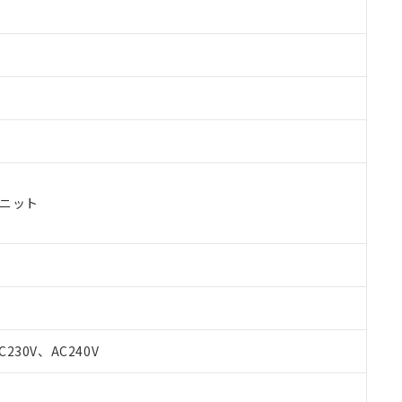
ユニット
 RoHS指令（10物質）の非含有に対応した製品が提供可能な商品です
oHS指令（10物質）の非含有に対応した製品に切り替える予定のある
C230V、AC240V
 RoHS指令（10物質）の非含有に非対応の商品で、対応品を出す予
 RoHS指令（10物質）の非含有の対応状況を調査中または確認中の
ンス料など無形物で、有害物質有無と関係のない商品です。