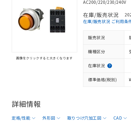
AC200/220/230/240V
在庫/販売状況
20
在庫/販売状況 ご利用条
販売状況
機種区分
画像をクリックすると大きくなります
在庫状況
標準価格(税別)
詳細情報
定格/性能
外形図
取りつけ穴加工図
CAD