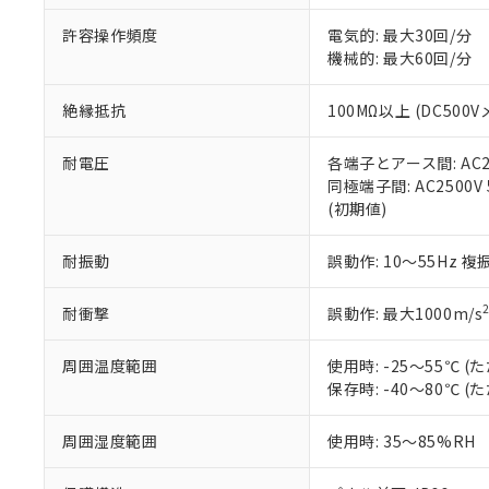
51物質の非含有証
許容操作頻度
電気的: 最大30回/分
※本証明書は発行
機械的: 最大60回/分
また、RoHS指
混在することから
既に当社にて対応
絶縁抵抗
100MΩ以上 (DC5
り割愛しておりま
耐電圧
各端子とアース間: AC250
同極端子間: AC2500V
(初期値)
耐振動
誤動作: 10～55Hz 複
耐衝撃
誤動作: 最大1000m/s
周囲温度範囲
使用時: -25～55℃
保存時: -40～80℃
周囲湿度範囲
使用時: 35～85%RH