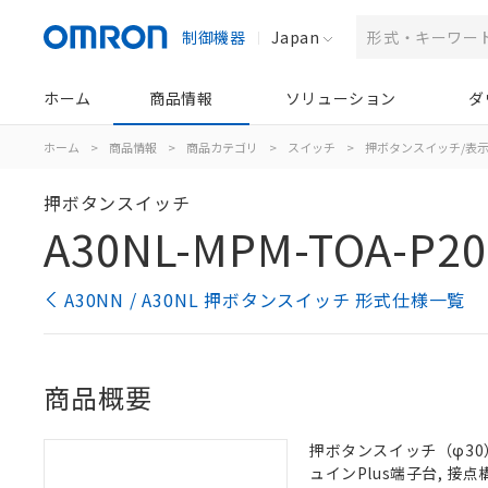
制御機器
Japan
ホーム
商品情報
ソリューション
ダ
ホーム
>
商品情報
>
商品カテゴリ
>
スイッチ
>
押ボタンスイッチ/表
押ボタンスイッチ
A30NL-MPM-TOA-P20
A30NN / A30NL 押ボタンスイッチ 形式仕様一覧
商品概要
押ボタンスイッチ（φ30）,
ュインPlus端子台, 接点構