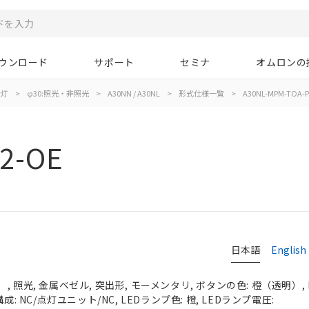
ウンロード
サポート
セミナ
オムロンの
示灯
>
φ30:照光・非照光
>
A30NN / A30NL
>
形式仕様一覧
>
A30NL-MPM-TOA-P
2-OE
日本語
English
 照光, 金属ベゼル, 突出形, モーメンタリ, ボタンの色: 橙（透明）, I
成: NC/点灯ユニット/NC, LEDランプ色: 橙, LEDランプ電圧: