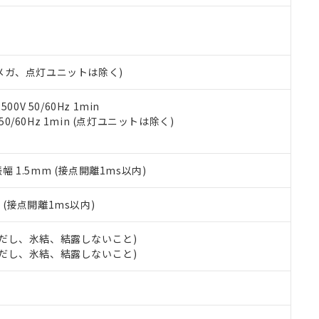
明書（当社基準）
日時点で非含有を証明するもので、過去に遡って非含有を証明するも
令のフタル酸エステル類４物質の対応では、対応完了までの期間は出
備考欄に対応日を記載しておりました。
品への在庫切替を完了していることから、特段のことがない限り、20
00Vメガ、点灯ユニットは除く)
す。
0V 50/60Hz 1min
 50/60Hz 1min (点灯ユニットは除く)
振幅 1.5mm (接点開離1ms以内)
2
(接点開離1ms以内)
 (ただし、氷結、結露しないこと)
 (ただし、氷結、結露しないこと)