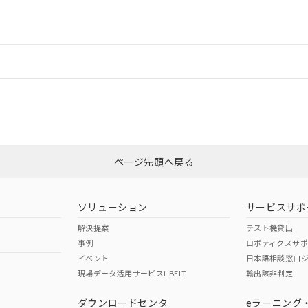
ードすることができます。
情報更新：
ログイン/会員登録
合状況については、「カスタマーサポートセンタ お客様相談室」または貴社
みください。
非含有証明書
※3
ページ先頭へ戻る
ダウンロードはこちら
ソリューション
サービスサポ
解決提案
テスト機貸出
事例
ロボティクスサ
イベント
日本語相談窓口
現場データ活用サービスi-BELT
輸出該非判定
I)
PBBs
PBDEs
DBP
ダウンロードセンタ
eラーニング