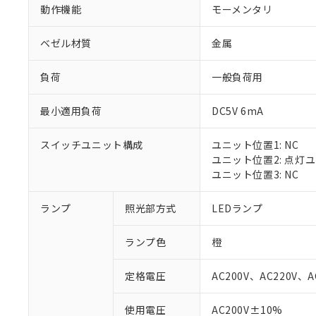
動作機能
モーメンタリ
ベゼル材質
金属
負荷
一般負荷用
最小適用負荷
DC5V 6mA
スイッチユニット構成
ユニット位置1: NC
ユニット位置2: 点灯
ユニット位置3: NC
ランプ
照光部方式
LEDランプ
※1 対応状況
ランプ色
橙
対応済み：EU
対応予定：EU R
定格電圧
AC200V、AC220V、A
対応予定なし：EU
調査・確認中：EU
ご利用条件
使用電圧
AC200V±10%
非該当品：ライセ