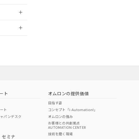
2026/7/29
担当オムロン営
お問い合わせ
ート
オムロンの提供価値
目指す姿
ポート
コンセプト「i-Automation!」
ジャパンデスク
オムロンの強み
お客様との共創拠点
AUTOMATION CENTER
DIBP
BBP
DEHP
環境保護
技術を磨く現場
・セミナ