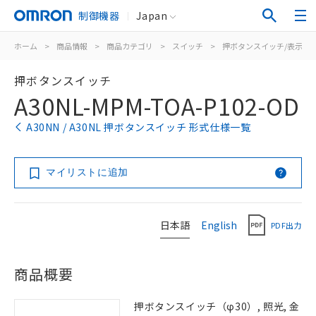
制御機器
Japan
ホーム
>
商品情報
>
商品カテゴリ
>
スイッチ
>
押ボタンスイッチ/表示灯
押ボタンスイッチ
A30NL-MPM-TOA-P102-OD
A30NN / A30NL 押ボタンスイッチ 形式仕様一覧
マイリストに追加
日本語
English
PDF出力
商品概要
押ボタンスイッチ（φ30）, 照光, 金