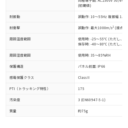
同極端子間: AC2500V 50/60
為替および外国貿易法に定める商品
在庫状況および標準価格照会結果は、
い合わせください。
(初期値)
（以下｢規制貨物等」という）を輸出
記載している更新日時点での社内デー
*EU RoHS指令（10物質）：
または国外への提供する場合は、日本
記
タに基づき作成されるものであり、閲
説明
鉛(Pb) 1000ppm以下、 水銀(Hg) 1000ppm以下、 カド
耐振動
誤動作: 10～55Hz 複振幅 1.
*中国RoHS10物質の基準値 (GB/T26572)：
国政府の輸出許可(または役務取引許
号
覧された時点での実際の在庫および標
ミウム(Cd) 100ppm以下、
Pb(鉛) :1000ppm、 Hg(水銀) : 1000ppm、 Cd(カドミウ
可)を取得するなどの必要な手続きを
六価クロム(Cr(Ⅵ)) 1000ppm以下、ポリ臭化ビフェニル
ム) : 100ppm、
準価格とは異なる場合があることをご
2
耐衝撃
誤動作: 最大1000m/s
(接点開
類(PBB) 1000ppm以下、ポリ臭化ジフェニルエーテル類
Cr(Ⅵ)(六価クロム) : 1000ppm、 PBBs(ポリ臭化ビフェ
とります。
了承ください。
(PBDE) 1000ppm以下、フタル酸ビス(2-エチルヘキシ
○
一定数以上の在庫あり
ニル類) : 1000ppm、 PBDEs(ポリ臭化ジフェニルエーテ
当社は規制貨物を破棄する場合は、完
ル) (DEHP)(別名：DOP) 1000ppm以下、フタル酸ブチ
正式な納期状況および標準価格はお客
ル類) : 1000ppm、
周囲温度範囲
使用時: -25～55℃ (ただし
ルベンジル（BBP） 1000ppm以下、フタル酸ジブチル
全に破砕するなど、違法に輸出されな
DBP(フタル酸ジブチル) : 1000ppm、 DIBP(フタル酸ジ
保存時: -40～80℃ (ただし
様のお取引先、またはお客様担当のオ
（DBP） 1000ppm以下、フタル酸ジイソブチル
イソブチル) : 1000ppm、 BBP(フタル酸ブチルベンジ
△
一定数には満たないが在庫あり
いよう必要な手段を講じます。
ムロン制御機器販売店・当社販売員に
(DIBP) 1000ppm以下
ル) : 1000ppm、
当社は貴社製品を、核兵器、ミサイ
但し、RoHS指令で産業用監視および制御機器に対する
周囲湿度範囲
使用時: 35～85%RH
DEHP(フタル酸ビス(2-エチルヘキシル)) : 1000ppm
ご相談ください。
適用除外項目は除く。
ル、化学兵器、生物兵器またはその他
－
在庫なし(最新の在庫状況につ
オムロン制御機器販売店や当社販売拠
フタル酸エステル類の４物質については閾値を超える意
保護構造
パネル前面: IP66
武器並びにこれらの製造装置等に一切
いては、お客様のお取引先、ま
図的な使用がないことを確認しています。
点は「
販売ネットワーク
」をご確認
※2 環境保護使用期限
使用いたしません。
たはお客様担当のオムロン制御
ください。
感電保護クラス
Class II
当社は、貴社製品を第三者に販売する
機器販売店・当社販売員にご確
在庫状況および標準価格結果を当社の
※2 対応予定月
「ｅ」：有害物質（10物質）のすべてが基
場合は、上記1、2および3の内容を当
認ください)
事前の承諾なく第三者に漏洩または開
PTI（トラッキング特性）
175
準値以下であることを示します。
該第三者に通知します。また当社は、
示しないようお願いします。
部品在庫の切り替え状況などにより、予定
「10」：通常の使用状況下において有害物
販売先および販売に係わる関係者が違
マイパーツ機能（部品リスト作成サー
空
受注生産機種、また在庫状況の
汚染度
3 (EN60947-5-1)
月が前後することがあります。
質が外部に漏えいし、環境に深刻な影響を
法に輸出するおそれがある場合は、取
ビス）をご利用いただくには、I-Web
白
情報を公開していない機種
及ぼさない年数を意味します。
り引きをいたしません。
メンバーズにご登録されている必要が
質量
約75g
「－」：未確認です。当社販売部門へお問
あります。
い合わせください。
お客様が当ウェブサイト上で当社にご
※3 非含有証明書ダウンロード