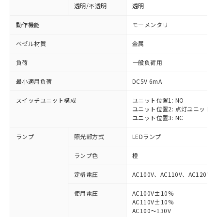
透明/不透明
透明
動作機能
モーメンタリ
ベゼル材質
金属
負荷
一般負荷用
最小適用負荷
DC5V 6mA
スイッチユニット構成
ユニット位置1: NO
ユニット位置2: 点灯ユニット
ユニット位置3: NC
ランプ
照光部方式
LEDランプ
ランプ色
橙
定格電圧
AC100V、AC110V、AC120V
使用電圧
AC100V±10%
AC110V±10%
AC100～130V