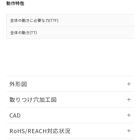
登録された部品リストについて、当社
動作特性
および当社の共同利用者が、当社の製
下記の非含有証明書をダウンロードするこ
品・サービスに関するお客様との取
とができます。
合意する
キャンセル
引・商談に必要な範囲で利用すること
全体の動きに必要な力(TTF)
をご了承ください。
EU RoHS指令（10物質）の非含有証明書
全体の動き(TT)
※当社の共同利用者とは、
"個人情報
51物質の非含有証明書（当社基準）
の共同利用に関して"
の「1.共同利
※本証明書は発行日時点で非含有を証明す
用者の範囲」に記載されている法人を
るもので、過去に遡って非含有を証明する
指します。
ものではありません。
また、RoHS指令のフタル酸エステル類４
物質の対応では、対応完了までの期間は出
荷製品に未対応品が混在することから備考
外形図
欄に対応日を記載しておりました。
既に当社にて対応品への在庫切替を完了
情報更新：2026/05/21
していることから、特段のことがない限
取りつけ穴加工図
り、2022年1月12日より割愛しておりま
す。
情報更新：2026/05/21
CAD
ログイン/会員登録いただくと、CADデータをダウンロー
RoHS/REACH対応状況
ドすることができます。