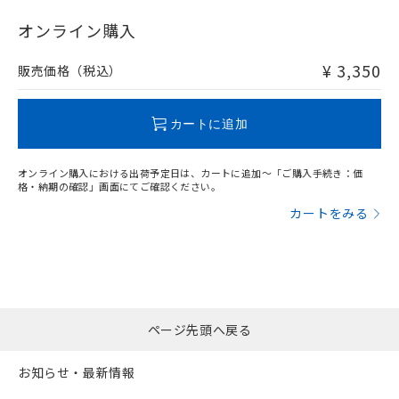
"対応済み"や非含有の記載がされた商品であっても、流通
在庫等で未対応品が混在する可能性があります。
オンライン購入
非含有品が必要な際は、弊社営業部門もしくは販売店へお
問い合わせください。
¥ 3,350
販売価格（税込）
この製品のRoHS/REACH対応状況ページへ
カートに追加
オンライン購入における出荷予定日は、カートに追加～「ご購入手続き：価
格・納期の確認」画面にてご確認ください。
カートをみる
ページ先頭へ戻る
お知らせ・最新情報