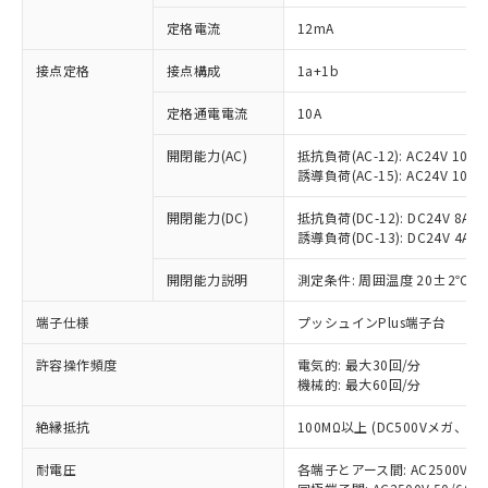
定格電流
12mA
接点定格
接点構成
1a+1b
※1 対応状況
定格通電電流
10A
対応済み：EU RoHS指令（10物質）の
非含有に対応した製品が提供可能な商品で
開閉能力(AC)
抵抗負荷(AC-12): AC24V 10A/A
す。
誘導負荷(AC-15): AC24V 10A/AC
対応予定：EU RoHS指令（10物質）の非含
ご利用条件
有に対応した製品に切り替える予定のある
開閉能力(DC)
抵抗負荷(DC-12): DC24V 8A/DC
商品です。
誘導負荷(DC-13): DC24V 4A/DC
対応予定なし：EU RoHS指令（10物質）の
以下の条件をお読みいただき、同意のうえ
開閉能力説明
測定条件: 周囲温度 20±2℃、
非含有に非対応の商品で、対応品を出す予
ご利用ください。
定はありません。
端子仕様
プッシュインPlus端子台
調査・確認中：EU RoHS指令（10物質）の
本サービスは、当社制御機器事業取扱
※1 中国RoHS○×表
非含有の対応状況を調査中または確認中の
商品の当社在庫状況および標準価格
許容操作頻度
電気的: 最大30回/分
商品です。
(税抜)を提供させていただくもので
機械的: 最大60回/分
「○」：最大均質材料含有率が中国RoHSの
非該当品：ライセンス料など無形物で、有
す。
基準値以下であることを示します。
害物質有無と関係のない商品です。
絶縁抵抗
100MΩ以上 (DC500Vメガ、
当社制御機器事業取扱商品の中には、
「×」：最大均質材料含有率が中国RoHSの
仕入先様の事情により、非含有部品として
本サービスの対象外となる商品もある
基準値を超えていることを示します。
いたものが、含有品と判明した場合などや
当社は、これら貴社製品のうち、外国
耐電圧
各端子とアース間: AC2500V 50/
ことをご了承ください。
「－」：未確認です。当社販売部門へお問
むを得ず変更することがあります。