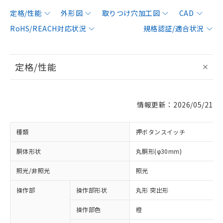
定格/性能
外形図
取りつけ穴加工図
CAD
RoHS/REACH対応状況
規格認証/適合状況
定格/性能
情報更新：2026/05/21
種類
押ボタンスイッチ
胴体形状
丸胴形(φ30mm)
照光/非照光
照光
操作部
操作部形状
丸形 突出形
操作部色
橙