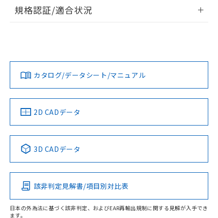
情報更新：2026/7/29
規格認証/適合状況
ログイン/会員登録
EU RoHS
注意事項・凡例
A30NL-MPM-TOA-P102-ODについての規格認証/適合状況に
ついては、「カスタマーサポートセンタ お客様相談室」また
は貴社担当オムロン営業員または販売店にお問い合わせくだ
対応状況
対応予定月
※1
※2
さい。
ダウンロードデータをご利用いただく前に、以下を必ずお読
みください。
カタログ/データシート/マニュアル
対応済み
ソフトウェアの使用条件
お問い合わせ
中国 RoHS
注意事項・凡例
2D CADデータ
中国 RoHS表
※1 ※2
3D CADデータ
Pb
Hg
Cd
Cr(VI)
該非判定見解書/項目別対比表
O
O
O
O
日本の外為法に基づく該非判定、およびEAR再輸出規制に関する見解が入手でき
ます。