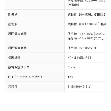
類(PBB) 1000ppm以下、ポリ臭化ジフェニルエーテル類
同極端子間: AC2500V 50/60
Cr(Ⅵ)(六価クロム) : 1000ppm、 PBBs(ポリ臭化ビフェ
とります。
了承ください。
(PBDE) 1000ppm以下、フタル酸ビス(2-エチルヘキシ
○
一定数以上の在庫あり
ニル類) : 1000ppm、 PBDEs(ポリ臭化ジフェニルエーテ
(初期値)
当社は規制貨物を破棄する場合は、完
ル) (DEHP)(別名：DOP) 1000ppm以下、フタル酸ブチ
正式な納期状況および標準価格はお客
ル類) : 1000ppm、
ルベンジル（BBP） 1000ppm以下、フタル酸ジブチル
全に破砕するなど、違法に輸出されな
DBP(フタル酸ジブチル) : 1000ppm、 DIBP(フタル酸ジ
様のお取引先、またはお客様担当のオ
耐振動
誤動作: 10～55Hz 複振幅 1.
（DBP） 1000ppm以下、フタル酸ジイソブチル
イソブチル) : 1000ppm、 BBP(フタル酸ブチルベンジ
△
一定数には満たないが在庫あり
いよう必要な手段を講じます。
ムロン制御機器販売店・当社販売員に
(DIBP) 1000ppm以下
ル) : 1000ppm、
当社は貴社製品を、核兵器、ミサイ
但し、RoHS指令で産業用監視および制御機器に対する
DEHP(フタル酸ビス(2-エチルヘキシル)) : 1000ppm
ご相談ください。
2
耐衝撃
誤動作: 最大1000m/s
(接点開
適用除外項目は除く。
ル、化学兵器、生物兵器またはその他
－
在庫なし(最新の在庫状況につ
オムロン制御機器販売店や当社販売拠
フタル酸エステル類の４物質については閾値を超える意
武器並びにこれらの製造装置等に一切
いては、お客様のお取引先、ま
周囲温度範囲
図的な使用がないことを確認しています。
使用時: -25～55℃ (ただし
点は「
販売ネットワーク
」をご確認
※2 環境保護使用期限
使用いたしません。
保存時: -40～80℃ (ただし
たはお客様担当のオムロン制御
ください。
当社は、貴社製品を第三者に販売する
機器販売店・当社販売員にご確
在庫状況および標準価格結果を当社の
※2 対応予定月
「ｅ」：有害物質（10物質）のすべてが基
周囲湿度範囲
使用時: 35～85%RH
場合は、上記1、2および3の内容を当
認ください)
事前の承諾なく第三者に漏洩または開
準値以下であることを示します。
該第三者に通知します。また当社は、
示しないようお願いします。
保護構造
パネル前面: IP66
部品在庫の切り替え状況などにより、予定
「10」：通常の使用状況下において有害物
販売先および販売に係わる関係者が違
マイパーツ機能（部品リスト作成サー
空
受注生産機種、また在庫状況の
月が前後することがあります。
質が外部に漏えいし、環境に深刻な影響を
法に輸出するおそれがある場合は、取
ビス）をご利用いただくには、I-Web
白
情報を公開していない機種
感電保護クラス
Class II
及ぼさない年数を意味します。
り引きをいたしません。
メンバーズにご登録されている必要が
「－」：未確認です。当社販売部門へお問
あります。
PTI（トラッキング特性）
175
い合わせください。
お客様が当ウェブサイト上で当社にご
※3 非含有証明書ダウンロード
登録された部品リストについて、当社
汚染度
3 (EN60947-5-1)
および当社の共同利用者が、当社の製
下記の非含有証明書をダウンロードするこ
品・サービスに関するお客様との取
とができます。
合意する
キャンセル
引・商談に必要な範囲で利用すること
をご了承ください。
EU RoHS指令（10物質）の非含有証明書