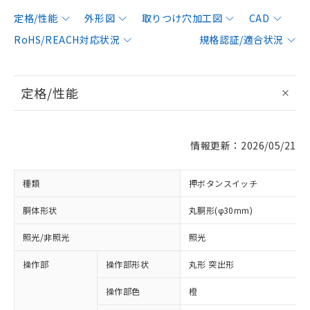
定格/性能
外形図
取りつけ穴加工図
CAD
RoHS/REACH対応状況
規格認証/適合状況
定格/性能
情報更新：2026/05/21
種類
押ボタンスイッチ
胴体形状
丸胴形(φ30mm)
照光/非照光
照光
操作部
操作部形状
丸形 突出形
操作部色
橙