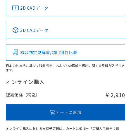
中国 RoHS
注意事項・凡例
2D CADデータ
中国 RoHS表
※1 ※2
3D CADデータ
Pb
Hg
Cd
Cr(VI)
該非判定見解書/項目別対比表
O
O
O
O
日本の外為法に基づく該非判定、およびEAR再輸出規制に関する見解が入手でき
ます。
"対応済み"や非含有の記載がされた商品であっても、流通
在庫等で未対応品が混在する可能性があります。
オンライン購入
非含有品が必要な際は、弊社営業部門もしくは販売店へお
問い合わせください。
¥ 2,910
販売価格（税込）
この製品のRoHS/REACH対応状況ページへ
カートに追加
オンライン購入における出荷予定日は、カートに追加～「ご購入手続き：価