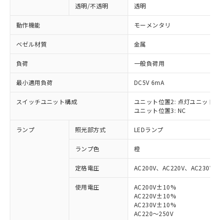
透明/不透明
透明
動作機能
モーメンタリ
ベゼル材質
金属
負荷
一般負荷用
最小適用負荷
DC5V 6mA
スイッチユニット構成
ユニット位置2: 点灯ユニット
ユニット位置3: NC
ランプ
照光部方式
LEDランプ
ランプ色
橙
定格電圧
AC200V、AC220V、AC230V、
使用電圧
AC200V±10%
AC220V±10%
※1 対応状況
AC230V±10%
AC220～250V