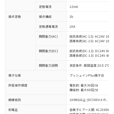
対応済み：EU RoHS指令（10物質）の
定格電流
12mA
非含有に対応した製品が提供可能な商品で
す。
接点定格
接点構成
1b
対応予定：EU RoHS指令（10物質）の非含
ご利用条件
有に対応した製品に切り替える予定のある
定格通電電流
10A
商品です。
対応予定なし：EU RoHS指令（10物質）の
開閉能力(AC)
抵抗負荷(AC-12): AC24V 10A/A
以下の条件をお読みいただき、同意のうえ
非含有に非対応の商品で、対応品を出す予
誘導負荷(AC-15): AC24V 10A/AC
ご利用ください。
定はありません。
調査・確認中：EU RoHS指令（10物質）の
開閉能力(DC)
抵抗負荷(DC-12): DC24V 8A/DC
本サービスは、当社制御機器事業取扱
※1 中国RoHS○×表
誘導負荷(DC-13): DC24V 4A/DC
非含有の対応状況を調査中または確認中の
商品の当社在庫状況および標準価格
商品です。
(税抜)を提供させていただくもので
開閉能力説明
測定条件: 周囲温度 20±2℃、
「○」：最大均質材料含有率が中国RoHSの
非該当品：ライセンス料など無形物で、有
す。
基準値以下であることを示します。
害物質有無と関係のない商品です。
当社制御機器事業取扱商品の中には、
端子仕様
プッシュインPlus端子台
「×」：最大均質材料含有率が中国RoHSの
仕入先様の事情により、非含有部品として
本サービスの対象外となる商品もある
基準値を超えていることを示します。
いたものが、含有品と判明した場合などや
当社は、これら貴社製品のうち、外国
ことをご了承ください。
許容操作頻度
電気的: 最大30回/分
「－」：未確認です。当社販売部門へお問
むを得ず変更することがあります。
為替および外国貿易法に定める商品
機械的: 最大60回/分
在庫状況および標準価格照会結果は、
い合わせください。
（以下｢規制貨物等」という）を輸出
記載している更新日時点での社内デー
*EU RoHS指令（10物質）：
または国外への提供する場合は、日本
絶縁抵抗
100MΩ以上 (DC500Vメガ、
記
タに基づき作成されるものであり、閲
説明
鉛(Pb) 1000ppm以下、 水銀(Hg) 1000ppm以下、 カド
*中国RoHS10物質の基準値 (GB/T26572)：
国政府の輸出許可(または役務取引許
号
覧された時点での実際の在庫および標
ミウム(Cd) 100ppm以下、
Pb(鉛) :1000ppm、 Hg(水銀) : 1000ppm、 Cd(カドミウ
耐電圧
各端子とアース間: AC2500V 50/
可)を取得するなどの必要な手続きを
六価クロム(Cr(Ⅵ)) 1000ppm以下、ポリ臭化ビフェニル
ム) : 100ppm、
準価格とは異なる場合があることをご