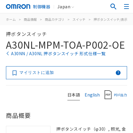
制御機器
Japan
ホーム
>
商品情報
>
商品カテゴリ
>
スイッチ
>
押ボタンスイッチ/表示灯
押ボタンスイッチ
A30NL-MPM-TOA-P002-OE
A30NN / A30NL 押ボタンスイッチ 形式仕様一覧
マイリストに追加
日本語
English
PDF出力
商品概要
押ボタンスイッチ（φ30）, 照光, 金