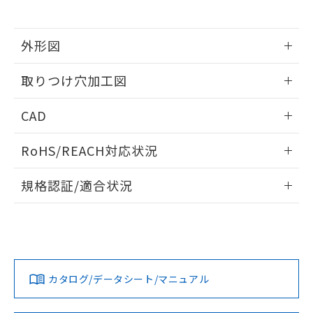
※当社の共同利用者とは、
"個人情報
51物質の非含有証明書（当社基準）
の共同利用に関して"
の「1.共同利
※本証明書は発行日時点で非含有を証明す
用者の範囲」に記載されている法人を
るもので、過去に遡って非含有を証明する
外形図
指します。
ものではありません。
情報更新：2026/05/21
また、RoHS指令のフタル酸エステル類４
取りつけ穴加工図
物質の対応では、対応完了までの期間は出
荷製品に未対応品が混在することから備考
情報更新：2026/05/21
CAD
欄に対応日を記載しておりました。
既に当社にて対応品への在庫切替を完了
ログイン/会員登録いただくと、CADデータをダウンロー
していることから、特段のことがない限
RoHS/REACH対応状況
ドすることができます。
り、2022年1月12日より割愛しておりま
す。
情報更新：2026/7/29
規格認証/適合状況
ログイン/会員登録
EU RoHS
注意事項・凡例
A30NL-MPM-TOA-P002-OEについての規格認証/適合状況に
ついては、「カスタマーサポートセンタ お客様相談室」また
は貴社担当オムロン営業員または販売店にお問い合わせくだ
対応状況
対応予定月
※1
※2
さい。
ダウンロードデータをご利用いただく前に、以下を必ずお読
みください。
カタログ/データシート/マニュアル
対応済み
ソフトウェアの使用条件
お問い合わせ