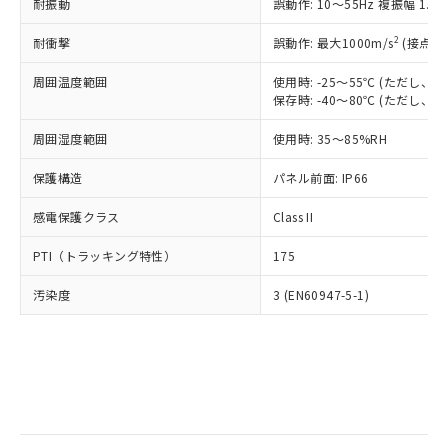
当社は規制貨物を破棄する場合は、完
耐振動
ル) (DEHP)(別名：DOP) 1000ppm以下、フタル酸ブチ
誤動作: 10～55Hz 複振幅 1.
正式な納期状況および標準価格はお客
ル類) : 1000ppm、
ルベンジル（BBP） 1000ppm以下、フタル酸ジブチル
全に破砕するなど、違法に輸出されな
DBP(フタル酸ジブチル) : 1000ppm、 DIBP(フタル酸ジ
様のお取引先、またはお客様担当のオ
（DBP） 1000ppm以下、フタル酸ジイソブチル
イソブチル) : 1000ppm、 BBP(フタル酸ブチルベンジ
△
一定数には満たないが在庫あり
いよう必要な手段を講じます。
2
耐衝撃
誤動作: 最大1000m/s
(接点開
ムロン制御機器販売店・当社販売員に
(DIBP) 1000ppm以下
ル) : 1000ppm、
当社は貴社製品を、核兵器、ミサイ
但し、RoHS指令で産業用監視および制御機器に対する
DEHP(フタル酸ビス(2-エチルヘキシル)) : 1000ppm
ご相談ください。
適用除外項目は除く。
周囲温度範囲
使用時: -25～55℃ (ただし
ル、化学兵器、生物兵器またはその他
－
在庫なし(最新の在庫状況につ
オムロン制御機器販売店や当社販売拠
フタル酸エステル類の４物質については閾値を超える意
保存時: -40～80℃ (ただし
武器並びにこれらの製造装置等に一切
いては、お客様のお取引先、ま
図的な使用がないことを確認しています。
点は「
販売ネットワーク
」をご確認
※2 環境保護使用期限
使用いたしません。
たはお客様担当のオムロン制御
ください。
周囲湿度範囲
使用時: 35～85%RH
当社は、貴社製品を第三者に販売する
機器販売店・当社販売員にご確
在庫状況および標準価格結果を当社の
※2 対応予定月
「ｅ」：有害物質（10物質）のすべてが基
場合は、上記1、2および3の内容を当
認ください)
事前の承諾なく第三者に漏洩または開
保護構造
パネル前面: IP66
準値以下であることを示します。
該第三者に通知します。また当社は、
示しないようお願いします。
部品在庫の切り替え状況などにより、予定
「10」：通常の使用状況下において有害物
販売先および販売に係わる関係者が違
マイパーツ機能（部品リスト作成サー
感電保護クラス
Class II
空
受注生産機種、また在庫状況の
月が前後することがあります。
質が外部に漏えいし、環境に深刻な影響を
法に輸出するおそれがある場合は、取
ビス）をご利用いただくには、I-Web
白
情報を公開していない機種
及ぼさない年数を意味します。
り引きをいたしません。
PTI（トラッキング特性）
175
メンバーズにご登録されている必要が
「－」：未確認です。当社販売部門へお問
あります。
い合わせください。
汚染度
3 (EN60947-5-1)
お客様が当ウェブサイト上で当社にご
※3 非含有証明書ダウンロード
登録された部品リストについて、当社
および当社の共同利用者が、当社の製
下記の非含有証明書をダウンロードするこ
品・サービスに関するお客様との取
とができます。
合意する
キャンセル
引・商談に必要な範囲で利用すること
をご了承ください。
EU RoHS指令（10物質）の非含有証明書
※当社の共同利用者とは、
"個人情報
51物質の非含有証明書（当社基準）