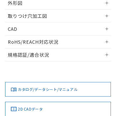
の共同利用に関して"
の「1.共同利
外形図
※本証明書は発行日時点で非含有を証明す
用者の範囲」に記載されている法人を
るもので、過去に遡って非含有を証明する
指します。
情報更新：2026/05/21
ものではありません。
取りつけ穴加工図
また、RoHS指令のフタル酸エステル類４
物質の対応では、対応完了までの期間は出
情報更新：2026/05/21
CAD
荷製品に未対応品が混在することから備考
欄に対応日を記載しておりました。
ログイン/会員登録いただくと、CADデータをダウンロー
RoHS/REACH対応状況
既に当社にて対応品への在庫切替を完了
ドすることができます。
していることから、特段のことがない限
情報更新：2026/7/29
り、2022年1月12日より割愛しておりま
規格認証/適合状況
す。
ログイン/会員登録
EU RoHS
注意事項・凡例
A30NL-MPM-TOA-P002-OCについての規格認証/適合状況に
ついては、「カスタマーサポートセンタ お客様相談室」また
は貴社担当オムロン営業員または販売店にお問い合わせくだ
対応状況
対応予定月
※1
※2
さい。
ダウンロードデータをご利用いただく前に、以下を必ずお読
みください。
カタログ/データシート/マニュアル
対応済み
ソフトウェアの使用条件
お問い合わせ
中国 RoHS
注意事項・凡例
2D CADデータ