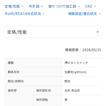
定格/性能
外形図
取りつけ穴加工図
CAD
RoHS/REACH対応状況
規格認証/適合状況
定格/性能
情報更新：2026/05/21
種類
押ボタンスイッチ
胴体形状
丸胴形(φ30mm)
照光/非照光
照光
操作部
操作部形状
丸形 突出形
操作部色
橙