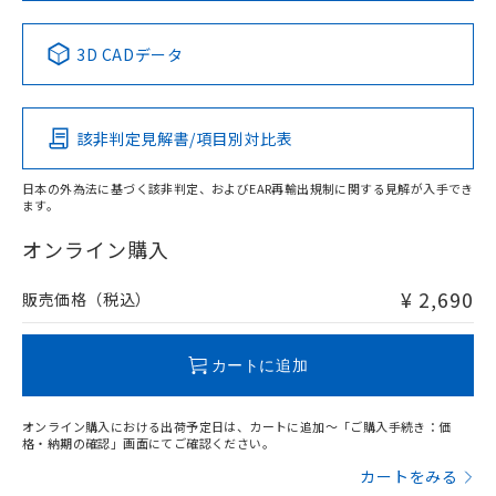
中国 RoHS表
※1 ※2
3D CADデータ
Pb
Hg
Cd
Cr(VI)
該非判定見解書/項目別対比表
X
O
O
O
日本の外為法に基づく該非判定、およびEAR再輸出規制に関する見解が入手でき
ます。
"対応済み"や非含有の記載がされた商品であっても、流通
在庫等で未対応品が混在する可能性があります。
オンライン購入
非含有品が必要な際は、弊社営業部門もしくは販売店へお
問い合わせください。
¥ 2,690
販売価格（税込）
この製品のRoHS/REACH対応状況ページへ
カートに追加
オンライン購入における出荷予定日は、カートに追加～「ご購入手続き：価
格・納期の確認」画面にてご確認ください。
カートをみる