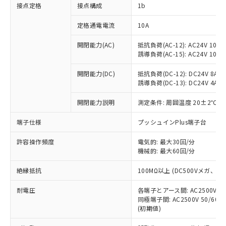
非含有に対応した製品が提供可能な商品で
接点定格
接点構成
1b
す。
対応予定：EU RoHS指令（10物質）の非含
定格通電電流
10A
ご利用条件
有に対応した製品に切り替える予定のある
商品です。
開閉能力(AC)
抵抗負荷(AC-12): AC24V 10A/A
誘導負荷(AC-15): AC24V 10A/AC
対応予定なし：EU RoHS指令（10物質）の
以下の条件をお読みいただき、同意のうえ
非含有に非対応の商品で、対応品を出す予
ご利用ください。
開閉能力(DC)
抵抗負荷(DC-12): DC24V 8A/DC
定はありません。
誘導負荷(DC-13): DC24V 4A/DC
調査・確認中：EU RoHS指令（10物質）の
本サービスは、当社制御機器事業取扱
※1 中国RoHS○×表
非含有の対応状況を調査中または確認中の
商品の当社在庫状況および標準価格
開閉能力説明
測定条件: 周囲温度 20±2℃、
商品です。
(税抜)を提供させていただくもので
「○」：最大均質材料含有率が中国RoHSの
非該当品：ライセンス料など無形物で、有
端子仕様
プッシュインPlus端子台
す。
基準値以下であることを示します。
害物質有無と関係のない商品です。
当社制御機器事業取扱商品の中には、
「×」：最大均質材料含有率が中国RoHSの
仕入先様の事情により、非含有部品として
許容操作頻度
電気的: 最大30回/分
本サービスの対象外となる商品もある
基準値を超えていることを示します。
いたものが、含有品と判明した場合などや
機械的: 最大60回/分
当社は、これら貴社製品のうち、外国
ことをご了承ください。
「－」：未確認です。当社販売部門へお問
むを得ず変更することがあります。
為替および外国貿易法に定める商品
在庫状況および標準価格照会結果は、
い合わせください。
絶縁抵抗
100MΩ以上 (DC500Vメガ、
（以下｢規制貨物等」という）を輸出
記載している更新日時点での社内デー
*EU RoHS指令（10物質）：
または国外への提供する場合は、日本
記
タに基づき作成されるものであり、閲
説明
耐電圧
鉛(Pb) 1000ppm以下、 水銀(Hg) 1000ppm以下、 カド
各端子とアース間: AC2500V 50/
*中国RoHS10物質の基準値 (GB/T26572)：
国政府の輸出許可(または役務取引許
号
覧された時点での実際の在庫および標
ミウム(Cd) 100ppm以下、
Pb(鉛) :1000ppm、 Hg(水銀) : 1000ppm、 Cd(カドミウ
同極端子間: AC2500V 50/60
可)を取得するなどの必要な手続きを
六価クロム(Cr(Ⅵ)) 1000ppm以下、ポリ臭化ビフェニル
ム) : 100ppm、
準価格とは異なる場合があることをご
(初期値)
類(PBB) 1000ppm以下、ポリ臭化ジフェニルエーテル類
Cr(Ⅵ)(六価クロム) : 1000ppm、 PBBs(ポリ臭化ビフェ
とります。
了承ください。
(PBDE) 1000ppm以下、フタル酸ビス(2-エチルヘキシ
○
一定数以上の在庫あり
ニル類) : 1000ppm、 PBDEs(ポリ臭化ジフェニルエーテ