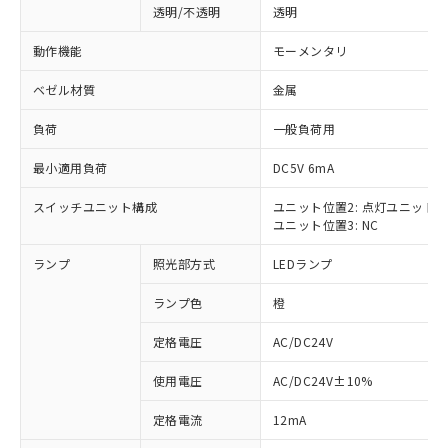
透明/不透明
透明
動作機能
モーメンタリ
ベゼル材質
金属
負荷
一般負荷用
最小適用負荷
DC5V 6mA
スイッチユニット構成
ユニット位置2: 点灯ユニット
ユニット位置3: NC
ランプ
照光部方式
LEDランプ
ランプ色
橙
定格電圧
AC/DC24V
使用電圧
AC/DC24V±10%
※1 対応状況
定格電流
12mA
対応済み：EU RoHS指令（10物質）の