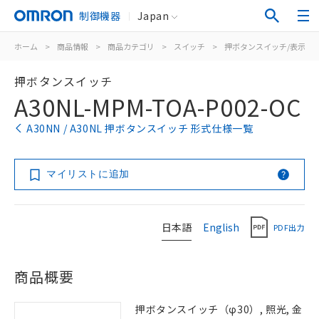
制御機器
Japan
ホーム
>
商品情報
>
商品カテゴリ
>
スイッチ
>
押ボタンスイッチ/表示灯
押ボタンスイッチ
A30NL-MPM-TOA-P002-OC
A30NN / A30NL 押ボタンスイッチ 形式仕様一覧
マイリストに追加
日本語
English
PDF出力
商品概要
押ボタンスイッチ（φ30）, 照光, 金