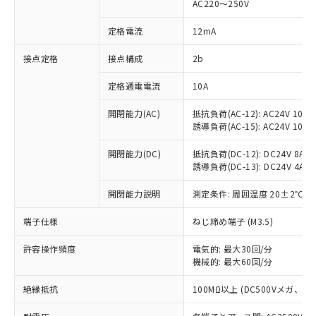
AC220～250V
対応済み：EU RoHS指令（10物質）の
非含有に対応した製品が提供可能な商品で
定格電流
12mA
す。
対応予定：EU RoHS指令（10物質）の非含
接点定格
接点構成
2b
ご利用条件
有に対応した製品に切り替える予定のある
定格通電電流
10A
商品です。
対応予定なし：EU RoHS指令（10物質）の
以下の条件をお読みいただき、同意のうえ
開閉能力(AC)
抵抗負荷(AC-12): AC24V 10A/A
非含有に非対応の商品で、対応品を出す予
誘導負荷(AC-15): AC24V 10A/AC
ご利用ください。
定はありません。
調査・確認中：EU RoHS指令（10物質）の
本サービスは、当社制御機器事業取扱
開閉能力(DC)
抵抗負荷(DC-12): DC24V 8A/DC
※1 中国RoHS○×表
非含有の対応状況を調査中または確認中の
誘導負荷(DC-13): DC24V 4A/DC
商品の当社在庫状況および標準価格
商品です。
(税抜)を提供させていただくもので
「○」：最大均質材料含有率が中国RoHSの
非該当品：ライセンス料など無形物で、有
開閉能力説明
測定条件: 周囲温度 20±2℃、
す。
基準値以下であることを示します。
害物質有無と関係のない商品です。
当社制御機器事業取扱商品の中には、
「×」：最大均質材料含有率が中国RoHSの
仕入先様の事情により、非含有部品として
端子仕様
ねじ締め端子 (M3.5)
本サービスの対象外となる商品もある
基準値を超えていることを示します。
いたものが、含有品と判明した場合などや
当社は、これら貴社製品のうち、外国
ことをご了承ください。
「－」：未確認です。当社販売部門へお問
許容操作頻度
電気的: 最大30回/分
むを得ず変更することがあります。
為替および外国貿易法に定める商品
在庫状況および標準価格照会結果は、
機械的: 最大60回/分
い合わせください。
（以下｢規制貨物等」という）を輸出
記載している更新日時点での社内デー
*EU RoHS指令（10物質）：
または国外への提供する場合は、日本
記
タに基づき作成されるものであり、閲
説明
絶縁抵抗
100MΩ以上 (DC500Vメガ、
鉛(Pb) 1000ppm以下、 水銀(Hg) 1000ppm以下、 カド
*中国RoHS10物質の基準値 (GB/T26572)：
国政府の輸出許可(または役務取引許
号
覧された時点での実際の在庫および標
ミウム(Cd) 100ppm以下、
Pb(鉛) :1000ppm、 Hg(水銀) : 1000ppm、 Cd(カドミウ
可)を取得するなどの必要な手続きを
六価クロム(Cr(Ⅵ)) 1000ppm以下、ポリ臭化ビフェニル
ム) : 100ppm、