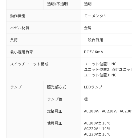
透明/不透明
透明
動作機能
モーメンタリ
ベゼル材質
金属
負荷
一般負荷用
最小適用負荷
DC5V 6mA
スイッチユニット構成
ユニット位置1: NC
ユニット位置2: 点灯ユニット
ユニット位置3: NC
ランプ
照光部方式
LEDランプ
ランプ色
橙
定格電圧
AC200V、AC220V、AC230V、
使用電圧
AC200V±10%
AC220V±10%
※1 対応状況
AC230V±10%