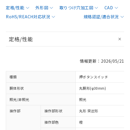
定格/性能
外形図
取りつけ穴加工図
CAD
RoHS/REACH対応状況
規格認証/適合状況
定格/性能
情報更新：2026/05/21
種類
押ボタンスイッチ
胴体形状
丸胴形(φ30mm)
照光/非照光
照光
操作部
操作部形状
丸形 突出形
操作部色
橙