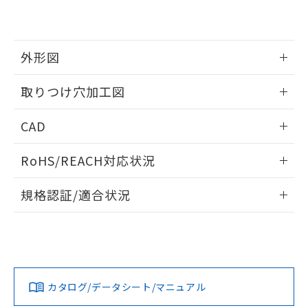
EU RoHS指令（10物質）の非含有証明書
※当社の共同利用者とは、
"個人情報
51物質の非含有証明書（当社基準）
の共同利用に関して"
の「1.共同利
※本証明書は発行日時点で非含有を証明す
用者の範囲」に記載されている法人を
るもので、過去に遡って非含有を証明する
指します。
外形図
ものではありません。
また、RoHS指令のフタル酸エステル類４
情報更新：2026/05/21
取りつけ穴加工図
物質の対応では、対応完了までの期間は出
荷製品に未対応品が混在することから備考
情報更新：2026/05/21
欄に対応日を記載しておりました。
CAD
既に当社にて対応品への在庫切替を完了
していることから、特段のことがない限
ログイン/会員登録いただくと、CADデータをダウンロー
RoHS/REACH対応状況
り、2022年1月12日より割愛しておりま
ドすることができます。
す。
情報更新：2026/7/29
規格認証/適合状況
ログイン/会員登録
EU RoHS
注意事項・凡例
A30NL-MPM-TOA-G202-OEについての規格認証/適合状況に
ついては、「カスタマーサポートセンタ お客様相談室」また
は貴社担当オムロン営業員または販売店にお問い合わせくだ
対応状況
対応予定月
※1
※2
さい。
ダウンロードデータをご利用いただく前に、以下を必ずお読
みください。
カタログ/データシート/マニュアル
対応済み
ソフトウェアの使用条件
お問い合わせ