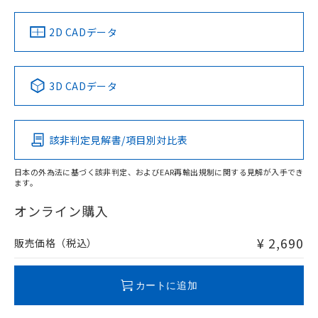
中国 RoHS
注意事項・凡例
2D CADデータ
中国 RoHS表
※1 ※2
3D CADデータ
Pb
Hg
Cd
Cr(VI)
該非判定見解書/項目別対比表
O
O
O
O
日本の外為法に基づく該非判定、およびEAR再輸出規制に関する見解が入手でき
ます。
"対応済み"や非含有の記載がされた商品であっても、流通
在庫等で未対応品が混在する可能性があります。
オンライン購入
非含有品が必要な際は、弊社営業部門もしくは販売店へお
問い合わせください。
¥ 2,690
販売価格（税込）
この製品のRoHS/REACH対応状況ページへ
カートに追加