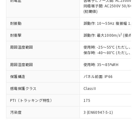
準価格とは異なる場合があることをご
耐電圧
各端子とアース間: AC2500V 50/
類(PBB) 1000ppm以下、ポリ臭化ジフェニルエーテル類
Cr(Ⅵ)(六価クロム) : 1000ppm、 PBBs(ポリ臭化ビフェ
とります。
同極端子間: AC2500V 50/60
了承ください。
(PBDE) 1000ppm以下、フタル酸ビス(2-エチルヘキシ
○
一定数以上の在庫あり
ニル類) : 1000ppm、 PBDEs(ポリ臭化ジフェニルエーテ
当社は規制貨物を破棄する場合は、完
(初期値)
ル) (DEHP)(別名：DOP) 1000ppm以下、フタル酸ブチ
正式な納期状況および標準価格はお客
ル類) : 1000ppm、
ルベンジル（BBP） 1000ppm以下、フタル酸ジブチル
全に破砕するなど、違法に輸出されな
DBP(フタル酸ジブチル) : 1000ppm、 DIBP(フタル酸ジ
様のお取引先、またはお客様担当のオ
（DBP） 1000ppm以下、フタル酸ジイソブチル
イソブチル) : 1000ppm、 BBP(フタル酸ブチルベンジ
△
一定数には満たないが在庫あり
耐振動
誤動作: 10～55Hz 複振幅 1.
いよう必要な手段を講じます。
ムロン制御機器販売店・当社販売員に
(DIBP) 1000ppm以下
ル) : 1000ppm、
当社は貴社製品を、核兵器、ミサイ
但し、RoHS指令で産業用監視および制御機器に対する
DEHP(フタル酸ビス(2-エチルヘキシル)) : 1000ppm
ご相談ください。
2
耐衝撃
適用除外項目は除く。
誤動作: 最大1000m/s
(接点開
ル、化学兵器、生物兵器またはその他
－
在庫なし(最新の在庫状況につ
オムロン制御機器販売店や当社販売拠
フタル酸エステル類の４物質については閾値を超える意
武器並びにこれらの製造装置等に一切
いては、お客様のお取引先、ま
図的な使用がないことを確認しています。
点は「
販売ネットワーク
」をご確認
周囲温度範囲
使用時: -25～55℃ (ただし
※2 環境保護使用期限
使用いたしません。
たはお客様担当のオムロン制御
ください。
保存時: -40～80℃ (ただし
当社は、貴社製品を第三者に販売する
機器販売店・当社販売員にご確
在庫状況および標準価格結果を当社の
※2 対応予定月
「ｅ」：有害物質（10物質）のすべてが基
場合は、上記1、2および3の内容を当
認ください)
事前の承諾なく第三者に漏洩または開
周囲湿度範囲
使用時: 35～85%RH
準値以下であることを示します。
該第三者に通知します。また当社は、
示しないようお願いします。
部品在庫の切り替え状況などにより、予定
「10」：通常の使用状況下において有害物
販売先および販売に係わる関係者が違
保護構造
パネル前面: IP66
マイパーツ機能（部品リスト作成サー
空
受注生産機種、また在庫状況の
月が前後することがあります。
質が外部に漏えいし、環境に深刻な影響を
法に輸出するおそれがある場合は、取
ビス）をご利用いただくには、I-Web
白
情報を公開していない機種
及ぼさない年数を意味します。
り引きをいたしません。
感電保護クラス
Class II
メンバーズにご登録されている必要が
「－」：未確認です。当社販売部門へお問
あります。
い合わせください。
PTI（トラッキング特性）
175
お客様が当ウェブサイト上で当社にご
※3 非含有証明書ダウンロード
登録された部品リストについて、当社
汚染度
3 (EN60947-5-1)
および当社の共同利用者が、当社の製
下記の非含有証明書をダウンロードするこ
品・サービスに関するお客様との取
とができます。
合意する
キャンセル
引・商談に必要な範囲で利用すること
をご了承ください。