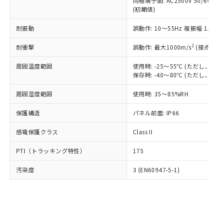
類(PBB) 1000ppm以下、ポリ臭化ジフェニルエーテル類
同極端子間: AC2500V 50/60
Cr(Ⅵ)(六価クロム) : 1000ppm、 PBBs(ポリ臭化ビフェ
とります。
了承ください。
(PBDE) 1000ppm以下、フタル酸ビス(2-エチルヘキシ
○
一定数以上の在庫あり
ニル類) : 1000ppm、 PBDEs(ポリ臭化ジフェニルエーテ
(初期値)
当社は規制貨物を破棄する場合は、完
ル) (DEHP)(別名：DOP) 1000ppm以下、フタル酸ブチ
正式な納期状況および標準価格はお客
ル類) : 1000ppm、
ルベンジル（BBP） 1000ppm以下、フタル酸ジブチル
全に破砕するなど、違法に輸出されな
DBP(フタル酸ジブチル) : 1000ppm、 DIBP(フタル酸ジ
様のお取引先、またはお客様担当のオ
耐振動
誤動作: 10～55Hz 複振幅 1.
（DBP） 1000ppm以下、フタル酸ジイソブチル
イソブチル) : 1000ppm、 BBP(フタル酸ブチルベンジ
△
一定数には満たないが在庫あり
いよう必要な手段を講じます。
ムロン制御機器販売店・当社販売員に
(DIBP) 1000ppm以下
ル) : 1000ppm、
当社は貴社製品を、核兵器、ミサイ
但し、RoHS指令で産業用監視および制御機器に対する
DEHP(フタル酸ビス(2-エチルヘキシル)) : 1000ppm
ご相談ください。
2
耐衝撃
誤動作: 最大1000m/s
(接点開
適用除外項目は除く。
ル、化学兵器、生物兵器またはその他
－
在庫なし(最新の在庫状況につ
オムロン制御機器販売店や当社販売拠
フタル酸エステル類の４物質については閾値を超える意
武器並びにこれらの製造装置等に一切
いては、お客様のお取引先、ま
周囲温度範囲
図的な使用がないことを確認しています。
使用時: -25～55℃ (ただし
点は「
販売ネットワーク
」をご確認
※2 環境保護使用期限
使用いたしません。
保存時: -40～80℃ (ただし
たはお客様担当のオムロン制御
ください。
当社は、貴社製品を第三者に販売する
機器販売店・当社販売員にご確
在庫状況および標準価格結果を当社の
※2 対応予定月
「ｅ」：有害物質（10物質）のすべてが基
周囲湿度範囲
使用時: 35～85%RH
場合は、上記1、2および3の内容を当
認ください)
事前の承諾なく第三者に漏洩または開
準値以下であることを示します。
該第三者に通知します。また当社は、
示しないようお願いします。
保護構造
パネル前面: IP66
部品在庫の切り替え状況などにより、予定
「10」：通常の使用状況下において有害物
販売先および販売に係わる関係者が違
マイパーツ機能（部品リスト作成サー
空
受注生産機種、また在庫状況の
月が前後することがあります。
質が外部に漏えいし、環境に深刻な影響を
法に輸出するおそれがある場合は、取
ビス）をご利用いただくには、I-Web
白
情報を公開していない機種
感電保護クラス
Class II
及ぼさない年数を意味します。
り引きをいたしません。
メンバーズにご登録されている必要が
「－」：未確認です。当社販売部門へお問
あります。
PTI（トラッキング特性）
175
い合わせください。
お客様が当ウェブサイト上で当社にご
※3 非含有証明書ダウンロード
登録された部品リストについて、当社
汚染度
3 (EN60947-5-1)
および当社の共同利用者が、当社の製
下記の非含有証明書をダウンロードするこ
品・サービスに関するお客様との取
とができます。
合意する
キャンセル
引・商談に必要な範囲で利用すること
をご了承ください。
EU RoHS指令（10物質）の非含有証明書