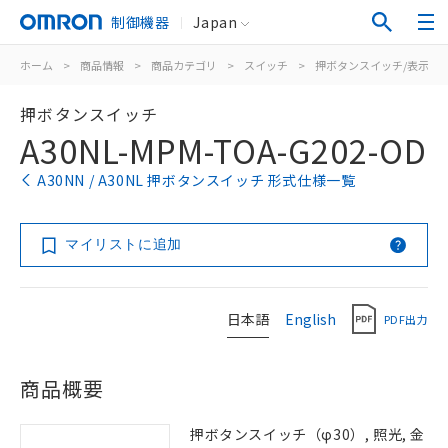
制御機器
Japan
ホーム
>
商品情報
>
商品カテゴリ
>
スイッチ
>
押ボタンスイッチ/表示灯
押ボタンスイッチ
A30NL-MPM-TOA-G202-OD
A30NN / A30NL 押ボタンスイッチ 形式仕様一覧
マイリストに追加
日本語
English
PDF出力
商品概要
押ボタンスイッチ（φ30）, 照光, 金