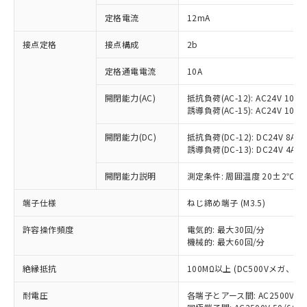
対応済み：EU RoHS指令（10物質）の
定格電流
12mA
非含有に対応した製品が提供可能な商品で
す。
接点定格
接点構成
2b
対応予定：EU RoHS指令（10物質）の非含
ご利用条件
有に対応した製品に切り替える予定のある
定格通電電流
10A
商品です。
対応予定なし：EU RoHS指令（10物質）の
開閉能力(AC)
抵抗負荷(AC-12): AC24V 10A/A
以下の条件をお読みいただき、同意のうえ
非含有に非対応の商品で、対応品を出す予
誘導負荷(AC-15): AC24V 10A/AC
ご利用ください。
定はありません。
調査・確認中：EU RoHS指令（10物質）の
開閉能力(DC)
抵抗負荷(DC-12): DC24V 8A/DC
本サービスは、当社制御機器事業取扱
※1 中国RoHS○×表
誘導負荷(DC-13): DC24V 4A/DC
非含有の対応状況を調査中または確認中の
商品の当社在庫状況および標準価格
商品です。
(税抜)を提供させていただくもので
開閉能力説明
測定条件: 周囲温度 20±2℃、
「○」：最大均質材料含有率が中国RoHSの
非該当品：ライセンス料など無形物で、有
す。
基準値以下であることを示します。
害物質有無と関係のない商品です。
当社制御機器事業取扱商品の中には、
端子仕様
ねじ締め端子 (M3.5)
「×」：最大均質材料含有率が中国RoHSの
仕入先様の事情により、非含有部品として
本サービスの対象外となる商品もある
基準値を超えていることを示します。
いたものが、含有品と判明した場合などや
当社は、これら貴社製品のうち、外国
ことをご了承ください。
許容操作頻度
電気的: 最大30回/分
「－」：未確認です。当社販売部門へお問
むを得ず変更することがあります。
為替および外国貿易法に定める商品
機械的: 最大60回/分
在庫状況および標準価格照会結果は、
い合わせください。
（以下｢規制貨物等」という）を輸出
記載している更新日時点での社内デー
*EU RoHS指令（10物質）：
または国外への提供する場合は、日本
絶縁抵抗
100MΩ以上 (DC500Vメガ、
記
タに基づき作成されるものであり、閲
説明
鉛(Pb) 1000ppm以下、 水銀(Hg) 1000ppm以下、 カド
*中国RoHS10物質の基準値 (GB/T26572)：
国政府の輸出許可(または役務取引許
号
覧された時点での実際の在庫および標
ミウム(Cd) 100ppm以下、
Pb(鉛) :1000ppm、 Hg(水銀) : 1000ppm、 Cd(カドミウ
耐電圧
各端子とアース間: AC2500V 50/
可)を取得するなどの必要な手続きを
六価クロム(Cr(Ⅵ)) 1000ppm以下、ポリ臭化ビフェニル
ム) : 100ppm、
準価格とは異なる場合があることをご