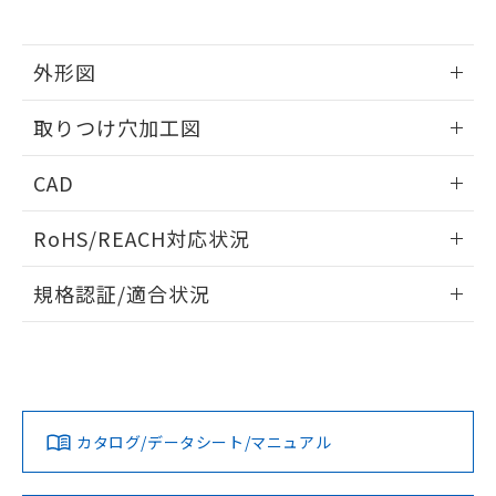
※当社の共同利用者とは、
"個人情報
51物質の非含有証明書（当社基準）
の共同利用に関して"
の「1.共同利
※本証明書は発行日時点で非含有を証明す
用者の範囲」に記載されている法人を
るもので、過去に遡って非含有を証明する
外形図
指します。
ものではありません。
情報更新：2026/05/21
また、RoHS指令のフタル酸エステル類４
取りつけ穴加工図
物質の対応では、対応完了までの期間は出
荷製品に未対応品が混在することから備考
情報更新：2026/05/21
CAD
欄に対応日を記載しておりました。
既に当社にて対応品への在庫切替を完了
ログイン/会員登録いただくと、CADデータをダウンロー
していることから、特段のことがない限
RoHS/REACH対応状況
ドすることができます。
り、2022年1月12日より割愛しておりま
す。
情報更新：2026/7/29
規格認証/適合状況
ログイン/会員登録
EU RoHS
注意事項・凡例
A30NL-MPM-TOA-G202-ODについての規格認証/適合状況に
ついては、「カスタマーサポートセンタ お客様相談室」また
は貴社担当オムロン営業員または販売店にお問い合わせくだ
対応状況
対応予定月
※1
※2
さい。
ダウンロードデータをご利用いただく前に、以下を必ずお読
みください。
カタログ/データシート/マニュアル
対応済み
ソフトウェアの使用条件
お問い合わせ