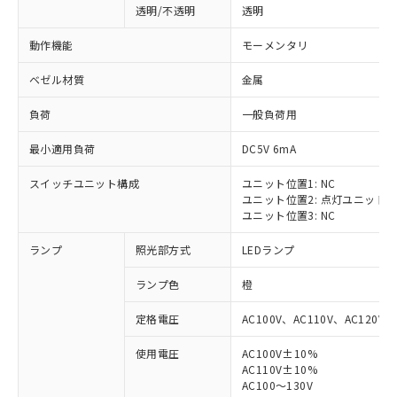
透明/不透明
透明
動作機能
モーメンタリ
ベゼル材質
金属
負荷
一般負荷用
最小適用負荷
DC5V 6mA
スイッチユニット構成
ユニット位置1: NC
ユニット位置2: 点灯ユニット
ユニット位置3: NC
ランプ
照光部方式
LEDランプ
ランプ色
橙
定格電圧
AC100V、AC110V、AC120V
使用電圧
AC100V±10%
※1 対応状況
AC110V±10%
AC100～130V