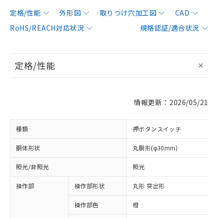
定格/性能
外形図
取りつけ穴加工図
CAD
RoHS/REACH対応状況
規格認証/適合状況
定格/性能
情報更新：2026/05/21
種類
押ボタンスイッチ
胴体形状
丸胴形(φ30mm)
照光/非照光
照光
操作部
操作部形状
丸形 突出形
操作部色
橙