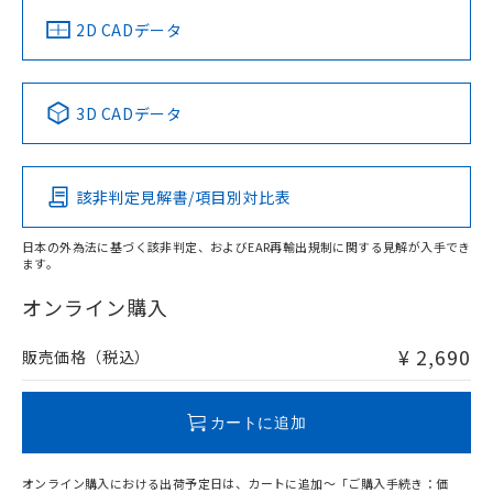
中国 RoHS
注意事項・凡例
2D CADデータ
中国 RoHS表
※1 ※2
3D CADデータ
Pb
Hg
Cd
Cr(VI)
該非判定見解書/項目別対比表
O
O
O
O
日本の外為法に基づく該非判定、およびEAR再輸出規制に関する見解が入手でき
ます。
"対応済み"や非含有の記載がされた商品であっても、流通
在庫等で未対応品が混在する可能性があります。
オンライン購入
非含有品が必要な際は、弊社営業部門もしくは販売店へお
問い合わせください。
¥ 2,690
販売価格（税込）
この製品のRoHS/REACH対応状況ページへ
カートに追加
オンライン購入における出荷予定日は、カートに追加～「ご購入手続き：価