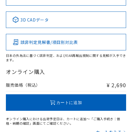
中国 RoHS表
※1 ※2
3D CADデータ
Pb
Hg
Cd
Cr(VI)
該非判定見解書/項目別対比表
X
O
O
O
日本の外為法に基づく該非判定、およびEAR再輸出規制に関する見解が入手でき
ます。
"対応済み"や非含有の記載がされた商品であっても、流通
在庫等で未対応品が混在する可能性があります。
オンライン購入
非含有品が必要な際は、弊社営業部門もしくは販売店へお
問い合わせください。
¥ 2,690
販売価格（税込）
この製品のRoHS/REACH対応状況ページへ
カートに追加
オンライン購入における出荷予定日は、カートに追加～「ご購入手続き：価
格・納期の確認」画面にてご確認ください。