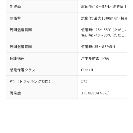
○
一定数以上の在庫あり
ニル類) : 1000ppm、 PBDEs(ポリ臭化ジフェニルエーテ
当社は規制貨物を破棄する場合は、完
ル) (DEHP)(別名：DOP) 1000ppm以下、フタル酸ブチ
正式な納期状況および標準価格はお客
ル類) : 1000ppm、
耐振動
誤動作: 10～55Hz 複振幅 1.
ルベンジル（BBP） 1000ppm以下、フタル酸ジブチル
全に破砕するなど、違法に輸出されな
DBP(フタル酸ジブチル) : 1000ppm、 DIBP(フタル酸ジ
様のお取引先、またはお客様担当のオ
（DBP） 1000ppm以下、フタル酸ジイソブチル
イソブチル) : 1000ppm、 BBP(フタル酸ブチルベンジ
△
一定数には満たないが在庫あり
いよう必要な手段を講じます。
ムロン制御機器販売店・当社販売員に
(DIBP) 1000ppm以下
2
耐衝撃
ル) : 1000ppm、
誤動作: 最大1000m/s
(接点開
当社は貴社製品を、核兵器、ミサイ
但し、RoHS指令で産業用監視および制御機器に対する
DEHP(フタル酸ビス(2-エチルヘキシル)) : 1000ppm
ご相談ください。
適用除外項目は除く。
ル、化学兵器、生物兵器またはその他
－
在庫なし(最新の在庫状況につ
オムロン制御機器販売店や当社販売拠
周囲温度範囲
使用時: -25～55℃ (ただし
フタル酸エステル類の４物質については閾値を超える意
武器並びにこれらの製造装置等に一切
いては、お客様のお取引先、ま
図的な使用がないことを確認しています。
保存時: -40～80℃ (ただし
点は「
販売ネットワーク
」をご確認
※2 環境保護使用期限
使用いたしません。
たはお客様担当のオムロン制御
ください。
当社は、貴社製品を第三者に販売する
周囲湿度範囲
使用時: 35～85%RH
機器販売店・当社販売員にご確
在庫状況および標準価格結果を当社の
※2 対応予定月
「ｅ」：有害物質（10物質）のすべてが基
場合は、上記1、2および3の内容を当
認ください)
事前の承諾なく第三者に漏洩または開
準値以下であることを示します。
保護構造
パネル前面: IP66
該第三者に通知します。また当社は、
示しないようお願いします。
部品在庫の切り替え状況などにより、予定
「10」：通常の使用状況下において有害物
販売先および販売に係わる関係者が違
マイパーツ機能（部品リスト作成サー
空
受注生産機種、また在庫状況の
感電保護クラス
Class II
月が前後することがあります。
質が外部に漏えいし、環境に深刻な影響を
法に輸出するおそれがある場合は、取
ビス）をご利用いただくには、I-Web
白
情報を公開していない機種
及ぼさない年数を意味します。
り引きをいたしません。
メンバーズにご登録されている必要が
PTI（トラッキング特性）
175
「－」：未確認です。当社販売部門へお問
あります。
い合わせください。
お客様が当ウェブサイト上で当社にご
汚染度
3 (EN60947-5-1)
※3 非含有証明書ダウンロード
登録された部品リストについて、当社
および当社の共同利用者が、当社の製
下記の非含有証明書をダウンロードするこ
品・サービスに関するお客様との取
とができます。
合意する
キャンセル
引・商談に必要な範囲で利用すること
をご了承ください。
EU RoHS指令（10物質）の非含有証明書
※当社の共同利用者とは、
"個人情報