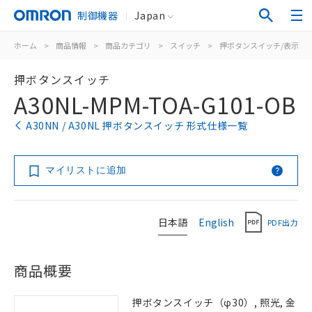
制御機器
Japan
ホーム
>
商品情報
>
商品カテゴリ
>
スイッチ
>
押ボタンスイッチ/表示灯
押ボタンスイッチ
A30NL-MPM-TOA-G101-OB
A30NN / A30NL 押ボタンスイッチ 形式仕様一覧
マイリストに追加
日本語
English
PDF出力
商品概要
押ボタンスイッチ（φ30）, 照光, 金