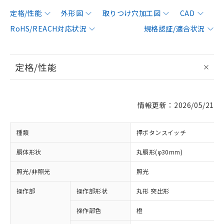
定格/性能
外形図
取りつけ穴加工図
CAD
RoHS/REACH対応状況
規格認証/適合状況
定格/性能
情報更新：2026/05/21
種類
押ボタンスイッチ
胴体形状
丸胴形(φ30mm)
照光/非照光
照光
操作部
操作部形状
丸形 突出形
操作部色
橙