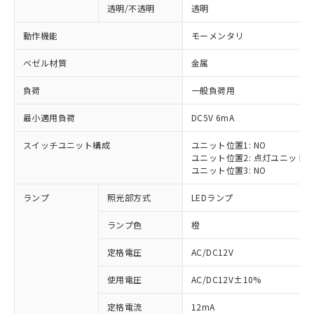
透明/不透明
透明
動作機能
モーメンタリ
ベゼル材質
金属
負荷
一般負荷用
最小適用負荷
DC5V 6mA
スイッチユニット構成
ユニット位置1: NO
ユニット位置2: 点灯ユニット
ユニット位置3: NO
ランプ
照光部方式
LEDランプ
ランプ色
橙
定格電圧
AC/DC12V
※1 対応状況
使用電圧
AC/DC12V±10%
定格電流
12mA
対応済み：EU RoHS指令（10物質）の