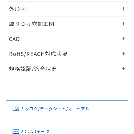
51物質の非含有証明書（当社基準）
の共同利用に関して"
の「1.共同利
※本証明書は発行日時点で非含有を証明す
外形図
用者の範囲」に記載されている法人を
るもので、過去に遡って非含有を証明する
指します。
ものではありません。
情報更新：2026/05/21
取りつけ穴加工図
また、RoHS指令のフタル酸エステル類４
物質の対応では、対応完了までの期間は出
情報更新：2026/05/21
CAD
荷製品に未対応品が混在することから備考
欄に対応日を記載しておりました。
ログイン/会員登録いただくと、CADデータをダウンロー
既に当社にて対応品への在庫切替を完了
RoHS/REACH対応状況
ドすることができます。
していることから、特段のことがない限
り、2022年1月12日より割愛しておりま
情報更新：2026/7/29
規格認証/適合状況
す。
ログイン/会員登録
EU RoHS
注意事項・凡例
A30NL-MPM-TOA-G101-OBについての規格認証/適合状況に
ついては、「カスタマーサポートセンタ お客様相談室」また
は貴社担当オムロン営業員または販売店にお問い合わせくだ
対応状況
対応予定月
※1
※2
さい。
ダウンロードデータをご利用いただく前に、以下を必ずお読
みください。
カタログ/データシート/マニュアル
対応済み
ソフトウェアの使用条件
お問い合わせ
中国 RoHS
注意事項・凡例
2D CADデータ