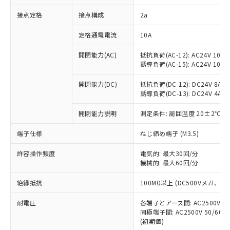
非含有に対応した製品が提供可能な商品で
接点定格
接点構成
2a
す。
対応予定：EU RoHS指令（10物質）の非含
ご利用条件
定格通電電流
10A
有に対応した製品に切り替える予定のある
商品です。
開閉能力(AC)
抵抗負荷(AC-12): AC24V 10A/A
対応予定なし：EU RoHS指令（10物質）の
誘導負荷(AC-15): AC24V 10A/AC
以下の条件をお読みいただき、同意のうえ
非含有に非対応の商品で、対応品を出す予
ご利用ください。
定はありません。
開閉能力(DC)
抵抗負荷(DC-12): DC24V 8A/DC
調査・確認中：EU RoHS指令（10物質）の
誘導負荷(DC-13): DC24V 4A/DC
本サービスは、当社制御機器事業取扱
※1 中国RoHS○×表
非含有の対応状況を調査中または確認中の
商品の当社在庫状況および標準価格
開閉能力説明
測定条件: 周囲温度 20±2℃、
商品です。
(税抜)を提供させていただくもので
「○」：最大均質材料含有率が中国RoHSの
非該当品：ライセンス料など無形物で、有
す。
端子仕様
ねじ締め端子 (M3.5)
基準値以下であることを示します。
害物質有無と関係のない商品です。
当社制御機器事業取扱商品の中には、
「×」：最大均質材料含有率が中国RoHSの
仕入先様の事情により、非含有部品として
本サービスの対象外となる商品もある
許容操作頻度
電気的: 最大30回/分
基準値を超えていることを示します。
いたものが、含有品と判明した場合などや
当社は、これら貴社製品のうち、外国
ことをご了承ください。
機械的: 最大60回/分
「－」：未確認です。当社販売部門へお問
むを得ず変更することがあります。
為替および外国貿易法に定める商品
在庫状況および標準価格照会結果は、
い合わせください。
（以下｢規制貨物等」という）を輸出
絶縁抵抗
100MΩ以上 (DC500Vメガ、
記載している更新日時点での社内デー
*EU RoHS指令（10物質）：
または国外への提供する場合は、日本
記
タに基づき作成されるものであり、閲
説明
鉛(Pb) 1000ppm以下、 水銀(Hg) 1000ppm以下、 カド
*中国RoHS10物質の基準値 (GB/T26572)：
国政府の輸出許可(または役務取引許
耐電圧
各端子とアース間: AC2500V 50/
号
覧された時点での実際の在庫および標
ミウム(Cd) 100ppm以下、
Pb(鉛) :1000ppm、 Hg(水銀) : 1000ppm、 Cd(カドミウ
同極端子間: AC2500V 50/60
可)を取得するなどの必要な手続きを
六価クロム(Cr(Ⅵ)) 1000ppm以下、ポリ臭化ビフェニル
ム) : 100ppm、
準価格とは異なる場合があることをご
類(PBB) 1000ppm以下、ポリ臭化ジフェニルエーテル類
(初期値)
Cr(Ⅵ)(六価クロム) : 1000ppm、 PBBs(ポリ臭化ビフェ
とります。
了承ください。
(PBDE) 1000ppm以下、フタル酸ビス(2-エチルヘキシ