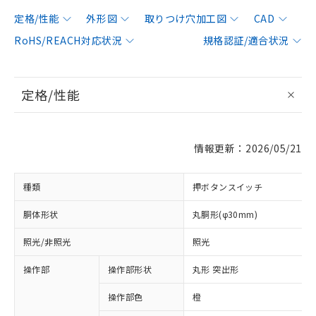
定格/性能
外形図
取りつけ穴加工図
CAD
RoHS/REACH対応状況
規格認証/適合状況
定格/性能
情報更新：2026/05/21
種類
押ボタンスイッチ
胴体形状
丸胴形(φ30mm)
照光/非照光
照光
操作部
操作部形状
丸形 突出形
操作部色
橙