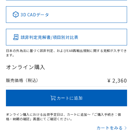
中国 RoHS表
※1 ※2
3D CADデータ
Pb
Hg
Cd
Cr(VI)
該非判定見解書/項目別対比表
X
O
O
O
日本の外為法に基づく該非判定、およびEAR再輸出規制に関する見解が入手でき
ます。
"対応済み"や非含有の記載がされた商品であっても、流通
在庫等で未対応品が混在する可能性があります。
オンライン購入
非含有品が必要な際は、弊社営業部門もしくは販売店へお
問い合わせください。
¥ 2,360
販売価格（税込）
この製品のRoHS/REACH対応状況ページへ
カートに追加
オンライン購入における出荷予定日は、カートに追加～「ご購入手続き：価
格・納期の確認」画面にてご確認ください。
カートをみる