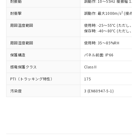
当社は規制貨物を破棄する場合は、完
耐振動
ル) (DEHP)(別名：DOP) 1000ppm以下、フタル酸ブチ
誤動作: 10～55Hz 複振幅 1.
正式な納期状況および標準価格はお客
ル類) : 1000ppm、
ルベンジル（BBP） 1000ppm以下、フタル酸ジブチル
全に破砕するなど、違法に輸出されな
DBP(フタル酸ジブチル) : 1000ppm、 DIBP(フタル酸ジ
様のお取引先、またはお客様担当のオ
（DBP） 1000ppm以下、フタル酸ジイソブチル
イソブチル) : 1000ppm、 BBP(フタル酸ブチルベンジ
△
一定数には満たないが在庫あり
いよう必要な手段を講じます。
2
耐衝撃
誤動作: 最大1000m/s
(接点開
ムロン制御機器販売店・当社販売員に
(DIBP) 1000ppm以下
ル) : 1000ppm、
当社は貴社製品を、核兵器、ミサイ
但し、RoHS指令で産業用監視および制御機器に対する
DEHP(フタル酸ビス(2-エチルヘキシル)) : 1000ppm
ご相談ください。
適用除外項目は除く。
周囲温度範囲
使用時: -25～55℃ (ただし
ル、化学兵器、生物兵器またはその他
－
在庫なし(最新の在庫状況につ
オムロン制御機器販売店や当社販売拠
フタル酸エステル類の４物質については閾値を超える意
保存時: -40～80℃ (ただし
武器並びにこれらの製造装置等に一切
いては、お客様のお取引先、ま
図的な使用がないことを確認しています。
点は「
販売ネットワーク
」をご確認
※2 環境保護使用期限
使用いたしません。
たはお客様担当のオムロン制御
ください。
周囲湿度範囲
使用時: 35～85%RH
当社は、貴社製品を第三者に販売する
機器販売店・当社販売員にご確
在庫状況および標準価格結果を当社の
※2 対応予定月
「ｅ」：有害物質（10物質）のすべてが基
場合は、上記1、2および3の内容を当
認ください)
事前の承諾なく第三者に漏洩または開
保護構造
パネル前面: IP66
準値以下であることを示します。
該第三者に通知します。また当社は、
示しないようお願いします。
部品在庫の切り替え状況などにより、予定
「10」：通常の使用状況下において有害物
販売先および販売に係わる関係者が違
マイパーツ機能（部品リスト作成サー
感電保護クラス
Class II
空
受注生産機種、また在庫状況の
月が前後することがあります。
質が外部に漏えいし、環境に深刻な影響を
法に輸出するおそれがある場合は、取
ビス）をご利用いただくには、I-Web
白
情報を公開していない機種
及ぼさない年数を意味します。
り引きをいたしません。
PTI（トラッキング特性）
175
メンバーズにご登録されている必要が
「－」：未確認です。当社販売部門へお問
あります。
い合わせください。
汚染度
3 (EN60947-5-1)
お客様が当ウェブサイト上で当社にご
※3 非含有証明書ダウンロード
登録された部品リストについて、当社
および当社の共同利用者が、当社の製
下記の非含有証明書をダウンロードするこ
品・サービスに関するお客様との取
とができます。
合意する
キャンセル
引・商談に必要な範囲で利用すること
をご了承ください。
EU RoHS指令（10物質）の非含有証明書
※当社の共同利用者とは、
"個人情報
51物質の非含有証明書（当社基準）