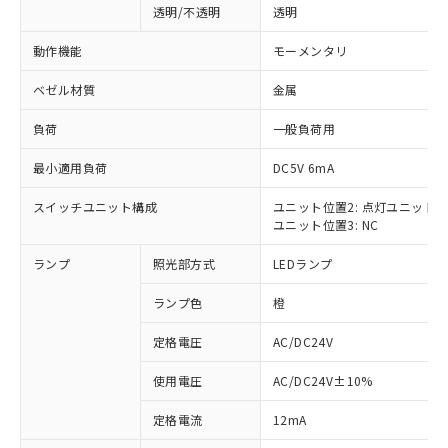
透明/不透明
透明
動作機能
モーメンタリ
ベゼル材質
金属
負荷
一般負荷用
最小適用負荷
DC5V 6mA
スイッチユニット構成
ユニット位置2: 点灯ユニット
ユニット位置3: NC
ランプ
照光部方式
LEDランプ
ランプ色
橙
定格電圧
AC/DC24V
使用電圧
AC/DC24V±10%
※1 対応状況
定格電流
12mA
対応済み：EU RoHS指令（10物質）の