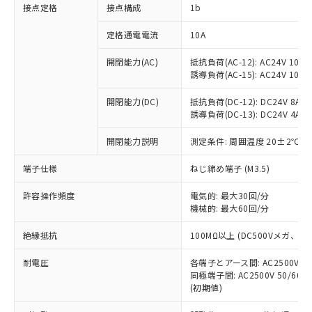
非含有に対応した製品が提供可能な商品で
接点定格
接点構成
1b
す。
対応予定：EU RoHS指令（10物質）の非含
定格通電電流
10A
ご利用条件
有に対応した製品に切り替える予定のある
商品です。
開閉能力(AC)
抵抗負荷(AC-12): AC24V 10A/A
誘導負荷(AC-15): AC24V 10A/AC
対応予定なし：EU RoHS指令（10物質）の
以下の条件をお読みいただき、同意のうえ
非含有に非対応の商品で、対応品を出す予
ご利用ください。
開閉能力(DC)
抵抗負荷(DC-12): DC24V 8A/DC
定はありません。
誘導負荷(DC-13): DC24V 4A/DC
調査・確認中：EU RoHS指令（10物質）の
本サービスは、当社制御機器事業取扱
※1 中国RoHS○×表
非含有の対応状況を調査中または確認中の
商品の当社在庫状況および標準価格
開閉能力説明
測定条件: 周囲温度 20±2℃、
商品です。
(税抜)を提供させていただくもので
「○」：最大均質材料含有率が中国RoHSの
非該当品：ライセンス料など無形物で、有
端子仕様
ねじ締め端子 (M3.5)
す。
基準値以下であることを示します。
害物質有無と関係のない商品です。
当社制御機器事業取扱商品の中には、
「×」：最大均質材料含有率が中国RoHSの
仕入先様の事情により、非含有部品として
許容操作頻度
電気的: 最大30回/分
本サービスの対象外となる商品もある
基準値を超えていることを示します。
いたものが、含有品と判明した場合などや
機械的: 最大60回/分
当社は、これら貴社製品のうち、外国
ことをご了承ください。
「－」：未確認です。当社販売部門へお問
むを得ず変更することがあります。
為替および外国貿易法に定める商品
在庫状況および標準価格照会結果は、
い合わせください。
絶縁抵抗
100MΩ以上 (DC500Vメガ、
（以下｢規制貨物等」という）を輸出
記載している更新日時点での社内デー
*EU RoHS指令（10物質）：
または国外への提供する場合は、日本
記
タに基づき作成されるものであり、閲
説明
耐電圧
鉛(Pb) 1000ppm以下、 水銀(Hg) 1000ppm以下、 カド
各端子とアース間: AC2500V 50/
*中国RoHS10物質の基準値 (GB/T26572)：
国政府の輸出許可(または役務取引許
号
覧された時点での実際の在庫および標
ミウム(Cd) 100ppm以下、
Pb(鉛) :1000ppm、 Hg(水銀) : 1000ppm、 Cd(カドミウ
同極端子間: AC2500V 50/60
可)を取得するなどの必要な手続きを
六価クロム(Cr(Ⅵ)) 1000ppm以下、ポリ臭化ビフェニル
ム) : 100ppm、
準価格とは異なる場合があることをご
(初期値)
類(PBB) 1000ppm以下、ポリ臭化ジフェニルエーテル類
Cr(Ⅵ)(六価クロム) : 1000ppm、 PBBs(ポリ臭化ビフェ
とります。
了承ください。
(PBDE) 1000ppm以下、フタル酸ビス(2-エチルヘキシ
○
一定数以上の在庫あり
ニル類) : 1000ppm、 PBDEs(ポリ臭化ジフェニルエーテ