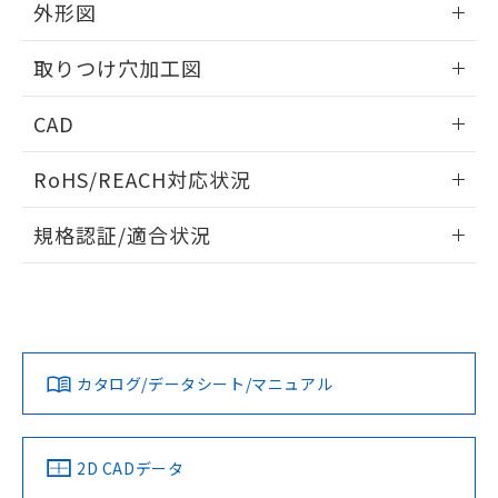
の共同利用に関して"
の「1.共同利
外形図
※本証明書は発行日時点で非含有を証明す
用者の範囲」に記載されている法人を
るもので、過去に遡って非含有を証明する
指します。
情報更新：2026/05/21
ものではありません。
取りつけ穴加工図
また、RoHS指令のフタル酸エステル類４
物質の対応では、対応完了までの期間は出
情報更新：2026/05/21
CAD
荷製品に未対応品が混在することから備考
欄に対応日を記載しておりました。
ログイン/会員登録いただくと、CADデータをダウンロー
RoHS/REACH対応状況
既に当社にて対応品への在庫切替を完了
ドすることができます。
していることから、特段のことがない限
情報更新：2026/7/29
り、2022年1月12日より割愛しておりま
規格認証/適合状況
す。
ログイン/会員登録
EU RoHS
注意事項・凡例
A30NL-MPM-TOA-G002-OCについての規格認証/適合状況に
ついては、「カスタマーサポートセンタ お客様相談室」また
は貴社担当オムロン営業員または販売店にお問い合わせくだ
対応状況
対応予定月
※1
※2
さい。
ダウンロードデータをご利用いただく前に、以下を必ずお読
みください。
カタログ/データシート/マニュアル
対応済み
ソフトウェアの使用条件
お問い合わせ
中国 RoHS
注意事項・凡例
2D CADデータ