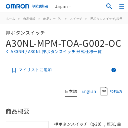
制御機器
Japan
ホーム
>
商品情報
>
商品カテゴリ
>
スイッチ
>
押ボタンスイッチ/表示灯
押ボタンスイッチ
A30NL-MPM-TOA-G002-OC
A30NN / A30NL 押ボタンスイッチ 形式仕様一覧
マイリストに追加
日本語
English
PDF出力
商品概要
押ボタンスイッチ（φ30）, 照光, 金