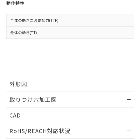
登録された部品リストについて、当社
動作特性
および当社の共同利用者が、当社の製
下記の非含有証明書をダウンロードするこ
品・サービスに関するお客様との取
とができます。
合意する
キャンセル
引・商談に必要な範囲で利用すること
全体の動きに必要な力(TTF)
をご了承ください。
EU RoHS指令（10物質）の非含有証明書
全体の動き(TT)
※当社の共同利用者とは、
"個人情報
51物質の非含有証明書（当社基準）
の共同利用に関して"
の「1.共同利
※本証明書は発行日時点で非含有を証明す
用者の範囲」に記載されている法人を
るもので、過去に遡って非含有を証明する
指します。
ものではありません。
また、RoHS指令のフタル酸エステル類４
物質の対応では、対応完了までの期間は出
荷製品に未対応品が混在することから備考
外形図
欄に対応日を記載しておりました。
既に当社にて対応品への在庫切替を完了
情報更新：2026/05/21
していることから、特段のことがない限
取りつけ穴加工図
り、2022年1月12日より割愛しておりま
す。
情報更新：2026/05/21
CAD
ログイン/会員登録いただくと、CADデータをダウンロー
RoHS/REACH対応状況
ドすることができます。