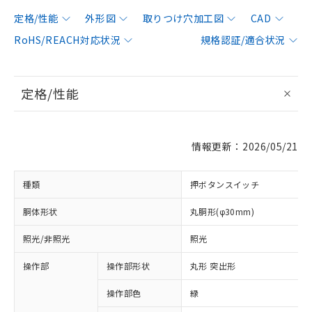
定格/性能
外形図
取りつけ穴加工図
CAD
RoHS/REACH対応状況
規格認証/適合状況
定格/性能
情報更新：2026/05/21
種類
押ボタンスイッチ
胴体形状
丸胴形(φ30mm)
照光/非照光
照光
操作部
操作部形状
丸形 突出形
操作部色
緑