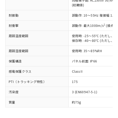
同極端子間: AC2500V 50/60
為替および外国貿易法に定める商品
在庫状況および標準価格照会結果は、
い合わせください。
(初期値)
（以下｢規制貨物等」という）を輸出
記載している更新日時点での社内デー
*EU RoHS指令（10物質）：
または国外への提供する場合は、日本
記
タに基づき作成されるものであり、閲
説明
鉛(Pb) 1000ppm以下、 水銀(Hg) 1000ppm以下、 カド
耐振動
誤動作: 10～55Hz 複振幅 1.
*中国RoHS10物質の基準値 (GB/T26572)：
国政府の輸出許可(または役務取引許
号
覧された時点での実際の在庫および標
ミウム(Cd) 100ppm以下、
Pb(鉛) :1000ppm、 Hg(水銀) : 1000ppm、 Cd(カドミウ
可)を取得するなどの必要な手続きを
六価クロム(Cr(Ⅵ)) 1000ppm以下、ポリ臭化ビフェニル
ム) : 100ppm、
準価格とは異なる場合があることをご
2
耐衝撃
誤動作: 最大1000m/s
(接点開
類(PBB) 1000ppm以下、ポリ臭化ジフェニルエーテル類
Cr(Ⅵ)(六価クロム) : 1000ppm、 PBBs(ポリ臭化ビフェ
とります。
了承ください。
(PBDE) 1000ppm以下、フタル酸ビス(2-エチルヘキシ
○
一定数以上の在庫あり
ニル類) : 1000ppm、 PBDEs(ポリ臭化ジフェニルエーテ
当社は規制貨物を破棄する場合は、完
ル) (DEHP)(別名：DOP) 1000ppm以下、フタル酸ブチ
正式な納期状況および標準価格はお客
ル類) : 1000ppm、
周囲温度範囲
使用時: -25～55℃ (ただし
ルベンジル（BBP） 1000ppm以下、フタル酸ジブチル
全に破砕するなど、違法に輸出されな
DBP(フタル酸ジブチル) : 1000ppm、 DIBP(フタル酸ジ
保存時: -40～80℃ (ただし
様のお取引先、またはお客様担当のオ
（DBP） 1000ppm以下、フタル酸ジイソブチル
イソブチル) : 1000ppm、 BBP(フタル酸ブチルベンジ
△
一定数には満たないが在庫あり
いよう必要な手段を講じます。
ムロン制御機器販売店・当社販売員に
(DIBP) 1000ppm以下
ル) : 1000ppm、
当社は貴社製品を、核兵器、ミサイ
但し、RoHS指令で産業用監視および制御機器に対する
周囲湿度範囲
使用時: 35～85%RH
DEHP(フタル酸ビス(2-エチルヘキシル)) : 1000ppm
ご相談ください。
適用除外項目は除く。
ル、化学兵器、生物兵器またはその他
－
在庫なし(最新の在庫状況につ
オムロン制御機器販売店や当社販売拠
フタル酸エステル類の４物質については閾値を超える意
保護構造
パネル前面: IP66
武器並びにこれらの製造装置等に一切
いては、お客様のお取引先、ま
図的な使用がないことを確認しています。
点は「
販売ネットワーク
」をご確認
※2 環境保護使用期限
使用いたしません。
たはお客様担当のオムロン制御
ください。
感電保護クラス
Class II
当社は、貴社製品を第三者に販売する
機器販売店・当社販売員にご確
在庫状況および標準価格結果を当社の
※2 対応予定月
「ｅ」：有害物質（10物質）のすべてが基
場合は、上記1、2および3の内容を当
認ください)
事前の承諾なく第三者に漏洩または開
PTI（トラッキング特性）
175
準値以下であることを示します。
該第三者に通知します。また当社は、
示しないようお願いします。
部品在庫の切り替え状況などにより、予定
「10」：通常の使用状況下において有害物
販売先および販売に係わる関係者が違
マイパーツ機能（部品リスト作成サー
空
受注生産機種、また在庫状況の
汚染度
3 (EN60947-5-1)
月が前後することがあります。
質が外部に漏えいし、環境に深刻な影響を
法に輸出するおそれがある場合は、取
ビス）をご利用いただくには、I-Web
白
情報を公開していない機種
及ぼさない年数を意味します。
り引きをいたしません。
メンバーズにご登録されている必要が
質量
約75g
「－」：未確認です。当社販売部門へお問
あります。
い合わせください。
お客様が当ウェブサイト上で当社にご
※3 非含有証明書ダウンロード