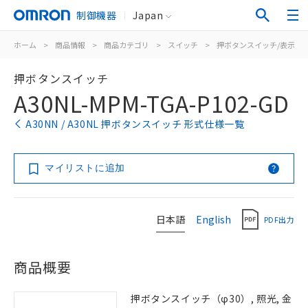
制御機器
Japan
ホーム
>
商品情報
>
商品カテゴリ
>
スイッチ
>
押ボタンスイッチ/表示灯
押ボタンスイッチ
A30NL-MPM-TGA-P102-GD
A30NN / A30NL 押ボタンスイッチ 形式仕様一覧
マイリストに追加
日本語
English
PDF出力
商品概要
押ボタンスイッチ（φ30）, 照光, 金