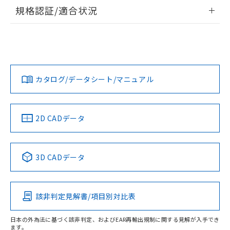
情報更新：2026/7/29
規格認証/適合状況
ログイン/会員登録
EU RoHS
注意事項・凡例
A30NL-MPM-TGA-P102-GDについての規格認証/適合状況に
ついては、「カスタマーサポートセンタ お客様相談室」また
は貴社担当オムロン営業員または販売店にお問い合わせくだ
対応状況
対応予定月
※1
※2
さい。
ダウンロードデータをご利用いただく前に、以下を必ずお読
みください。
カタログ/データシート/マニュアル
対応済み
ソフトウェアの使用条件
お問い合わせ
中国 RoHS
注意事項・凡例
2D CADデータ
中国 RoHS表
※1 ※2
3D CADデータ
Pb
Hg
Cd
Cr(VI)
該非判定見解書/項目別対比表
O
O
O
O
日本の外為法に基づく該非判定、およびEAR再輸出規制に関する見解が入手でき
ます。