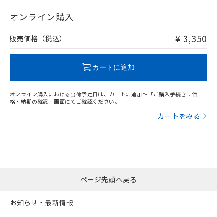
"対応済み"や非含有の記載がされた商品であっても、流通
在庫等で未対応品が混在する可能性があります。
オンライン購入
非含有品が必要な際は、弊社営業部門もしくは販売店へお
問い合わせください。
¥ 3,350
販売価格（税込）
この製品のRoHS/REACH対応状況ページへ
カートに追加
オンライン購入における出荷予定日は、カートに追加～「ご購入手続き：価
格・納期の確認」画面にてご確認ください。
カートをみる
ページ先頭へ戻る
お知らせ・最新情報