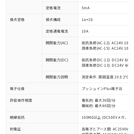
定格電流
5mA
接点定格
接点構成
1a+1b
※1 対応状況
定格通電電流
10A
対応済み：EU RoHS指令（10物質）の
非含有に対応した製品が提供可能な商品で
開閉能力(AC)
抵抗負荷(AC-12): AC24V 10A/A
す。
誘導負荷(AC-15): AC24V 10A/AC
対応予定：EU RoHS指令（10物質）の非含
ご利用条件
有に対応した製品に切り替える予定のある
開閉能力(DC)
抵抗負荷(DC-12): DC24V 8A/DC
商品です。
誘導負荷(DC-13): DC24V 4A/DC
対応予定なし：EU RoHS指令（10物質）の
以下の条件をお読みいただき、同意のうえ
開閉能力説明
測定条件: 周囲温度 20±2℃、
非含有に非対応の商品で、対応品を出す予
ご利用ください。
定はありません。
端子仕様
プッシュインPlus端子台
調査・確認中：EU RoHS指令（10物質）の
本サービスは、当社制御機器事業取扱
※1 中国RoHS○×表
非含有の対応状況を調査中または確認中の
商品の当社在庫状況および標準価格
許容操作頻度
電気的: 最大30回/分
商品です。
(税抜)を提供させていただくもので
機械的: 最大60回/分
「○」：最大均質材料含有率が中国RoHSの
非該当品：ライセンス料など無形物で、有
す。
基準値以下であることを示します。
害物質有無と関係のない商品です。
絶縁抵抗
100MΩ以上 (DC500Vメガ、
当社制御機器事業取扱商品の中には、
「×」：最大均質材料含有率が中国RoHSの
仕入先様の事情により、非含有部品として
本サービスの対象外となる商品もある
基準値を超えていることを示します。
いたものが、含有品と判明した場合などや
当社は、これら貴社製品のうち、外国
耐電圧
各端子とアース間: AC2500V 50/
ことをご了承ください。
「－」：未確認です。当社販売部門へお問
むを得ず変更することがあります。