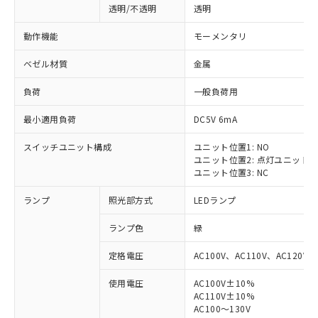
透明/不透明
透明
動作機能
モーメンタリ
ベゼル材質
金属
負荷
一般負荷用
最小適用負荷
DC5V 6mA
スイッチユニット構成
ユニット位置1: NO
ユニット位置2: 点灯ユニット
ユニット位置3: NC
ランプ
照光部方式
LEDランプ
ランプ色
緑
定格電圧
AC100V、AC110V、AC120V
使用電圧
AC100V±10%
AC110V±10%
AC100～130V