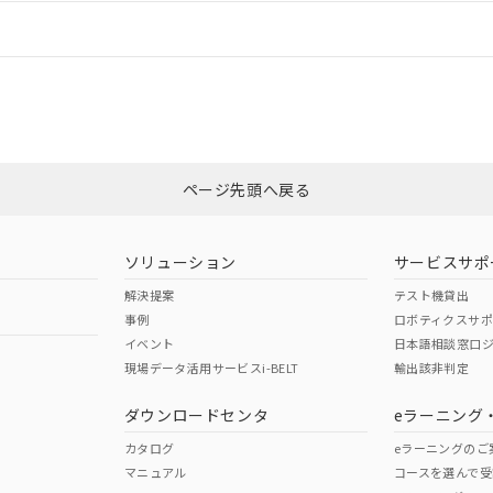
情報更新：
ログイン/会員登録
合状況については、「カスタマーサポートセンタ お客様相談室」または貴社
みください。
非含有証明書
※3
ページ先頭へ戻る
ダウンロードはこちら
ソリューション
サービスサポ
解決提案
テスト機貸出
事例
ロボティクスサ
イベント
日本語相談窓口
現場データ活用サービスi-BELT
輸出該非判定
I)
PBBs
PBDEs
DBP
ダウンロードセンタ
eラーニング
カタログ
eラーニングのご
マニュアル
コースを選んで受
O
O
O