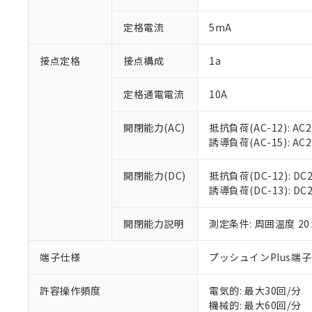
があります。
以下の条件をお読
「○」：最大均質
定格電流
5mA
「×」：最大均質
本サービスは
当社は、これ
*EU RoHS指令（10物
「－」：未確認で
鉛(Pb) 1000ppm以下、
くものです。
う）を輸出ま
記
説明
六価クロム(Cr(Ⅵ)) 1
接点定格
接点構成
1a
当社制御機器
などの必要な
フタル酸ビス(2-エチルヘ
号
*中国RoHS10物質の基準値 
ル（DBP） 1000ppm
在庫状況およ
当社は規制貨
Pb(鉛) :1000ppm、 Hg
但し、RoHS指令で産
のであり、閲
ます。
定格通電電流
10A
Cr(Ⅵ)(六価クロム) : 
フタル酸エステル類の４
○
一定数以
DBP(フタル酸ジブチル) :
い。
当社は貴社製
DEHP(フタル酸ビス(2-エ
正式な納期状
置等に一切使
開閉能力(AC)
抵抗負荷(AC-12): AC24
当社販売員に
※2 対応予定月
△
一定数に
当社は、貴社
誘導負荷(AC-15): AC24V
オムロン制御
また当社は、
※2 環境保護使
在庫状況およ
部品在庫の切り替
たしません。
－
在庫なし
開閉能力(DC)
抵抗負荷(DC-12): DC24
す。
「ｅ」：有害物質
機器販売
誘導負荷(DC-13): DC24
マイパーツ機
「10」：通常の
ている必要が
味します。
空
受注生産
お客様が当ウ
開閉能力説明
測定条件: 周囲温度 2
※3 非含有証明
「－」：未確認で
白
が、当社の製
さい。
下記の非含有証明
端子仕様
プッシュインPlus端
※当社の共同
いる法人を指
EU RoHS指令（
許容操作頻度
電気的: 最大30回/分
51物質の非含有証
機械的: 最大60回/分