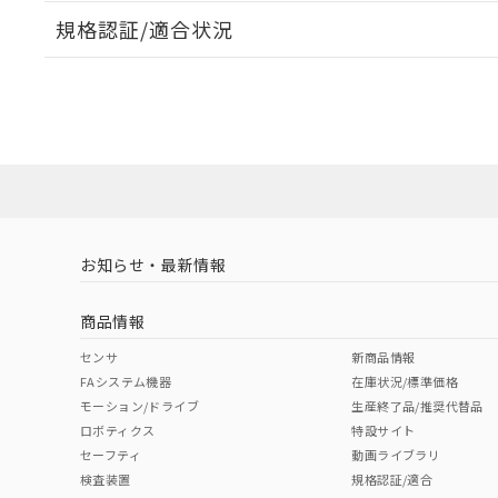
規格認証/適合状況
EU RoHS
注意事項・凡例
A30NL-MPM-TGA-P100-GDについての規格認証/適
営業員または販売店にお問い合わせください。
ダウンロードデータをご利用いただく前に、以下を必ずお読
対応状況
対応予定月
※1
※2
ソフトウェアの使用条件
対応済み
お知らせ・最新情報
中国 RoHS
注意事項・凡例
商品情報
中国 RoHS表
※1 ※2
センサ
新商品情報
FAシステム機器
在庫状況/標準価格
Pb
Hg
Cd
Cr(V
モーション/ドライブ
生産終了品/推奨代替品
ロボティクス
特設サイト
セーフティ
動画ライブラリ
検査装置
規格認証/適合
O
O
O
O