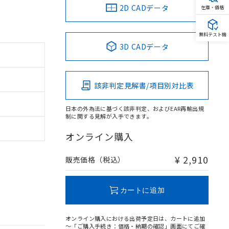
2D CADデータ
在庫・価格
無料テスト機
3D CADデータ
該非判定見解書/項目別対比表
日本の外為法に基づく該非判定、およびEAR再輸出規
制に関する見解が入手できます。
オンライン購入
¥ 2,910
販売価格（税込）
カートに追加
オンライン購入における出荷予定日は、カートに追加
～「ご購入手続き：価格・納期の確認」画面にてご確