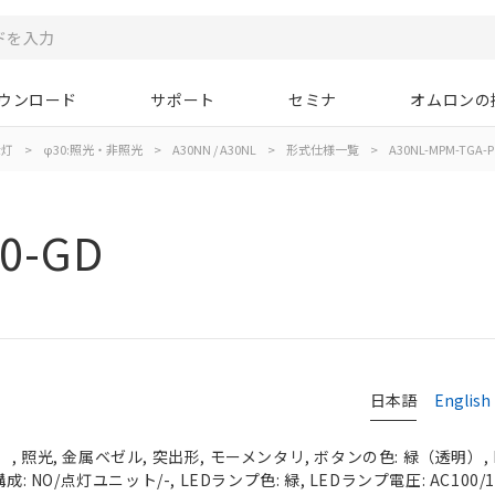
ウンロード
サポート
セミナ
オムロンの
示灯
>
φ30:照光・非照光
>
A30NN / A30NL
>
形式仕様一覧
>
A30NL-MPM-TGA-P
0-GD
日本語
English
 照光, 金属ベゼル, 突出形, モーメンタリ, ボタンの色: 緑（透明）, I
: NO/点灯ユニット/-, LEDランプ色: 緑, LEDランプ電圧: AC100/11