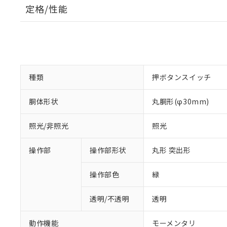
定格/性能
種類
押ボタンスイッチ
胴体形状
丸胴形(φ30mm)
照光/非照光
照光
操作部
操作部形状
丸形 突出形
操作部色
緑
透明/不透明
透明
動作機能
モーメンタリ