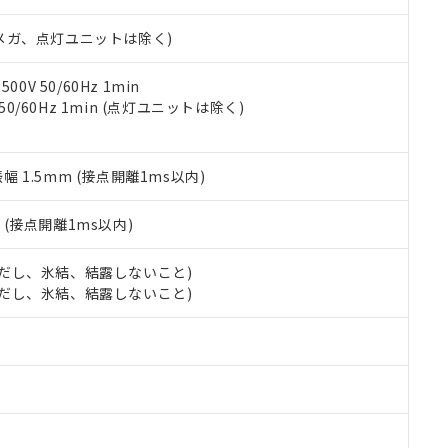
日時点で非含有を証明するもので、過去に遡って非含有を証明するも
令のフタル酸エステル類４物質の対応では、対応完了までの期間は出
00Vメガ、点灯ユニットは除く)
備考欄に対応日を記載しておりました。
品への在庫切替を完了していることから、特段のことがない限り、20
す。
0V 50/60Hz 1min
 50/60Hz 1min (点灯ユニットは除く)
振幅 1.5mm (接点開離1ms以内)
2
(接点開離1ms以内)
 (ただし、氷結、結露しないこと)
 (ただし、氷結、結露しないこと)