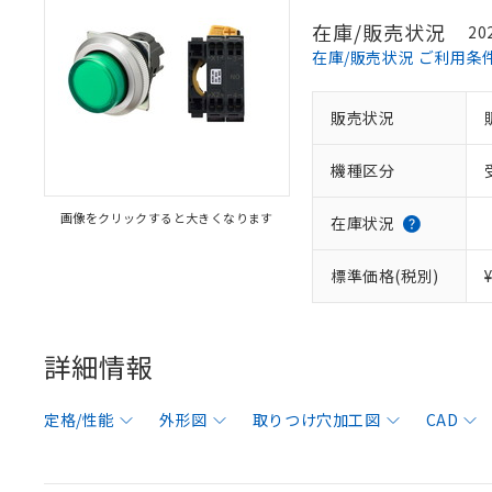
在庫/販売状況
20
在庫/販売状況 ご利用条
販売状況
機種区分
画像をクリックすると大きくなります
在庫状況
標準価格(税別)
詳細情報
定格/性能
外形図
取りつけ穴加工図
CAD