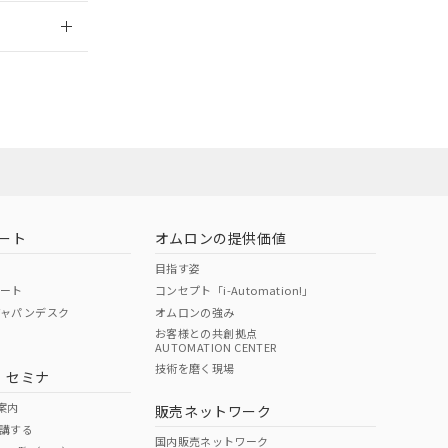
2026/7/29
担当オムロン
お問い合わせ
ート
オムロンの提供価値
目指す姿
ポート
コンセプト「i-Automation!」
ジャパンデスク
オムロンの強み
お客様との共創拠点
AUTOMATION CENTER
DIBP
BBP
DEHP
環境保護
技術を磨く現場
・セミナ
使用期限
案内
販売ネットワーク
講する
O
O
O
e
国内販売ネットワーク