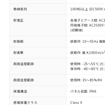
※本証明書は発行
また、RoHS指
絶縁抵抗
100MΩ以上 (DC5
混在することから
既に当社にて対応
り割愛しておりま
耐電圧
各端子とアース間: AC250
同極端子間: AC2500V
(初期値)
耐振動
誤動作: 10～55Hz 複
耐衝撃
誤動作: 最大1000m/s
周囲温度範囲
使用時: -25～55℃
保存時: -40～80℃
周囲湿度範囲
使用時: 35～85%RH
保護構造
パネル前面: IP66
感電保護クラス
Class II