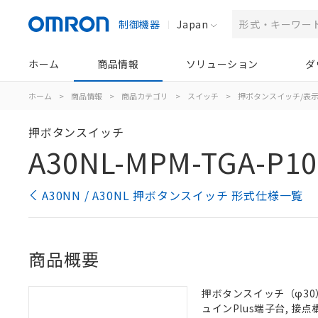
制御機器
Japan
ホーム
商品情報
ソリューション
ダ
ホーム
>
商品情報
>
商品カテゴリ
>
スイッチ
>
押ボタンスイッチ/表
押ボタンスイッチ
A30NL-MPM-TGA-P10
A30NN / A30NL 押ボタンスイッチ 形式仕様一覧
商品概要
押ボタンスイッチ（φ30）,
ュインPlus端子台, 接点構成