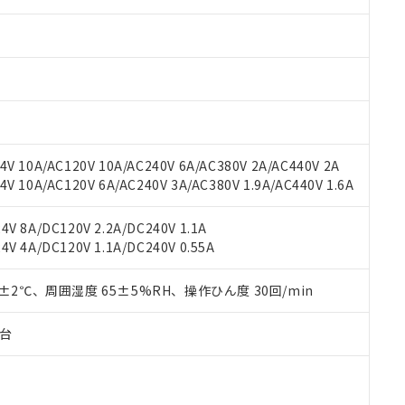
みいただき、同意のうえご利用ください。
材料含有率が中国RoHSの基準値以下であることを示します。
材料含有率が中国RoHSの基準値を超えていることを示します。
、当社制御機器事業取扱商品の当社在庫状況および標準価格(税抜)
ら貴社製品のうち、外国為替および外国貿易法に定める商品（以下｢
質）：
す。当社販売部門へお問い合わせください。
 水銀(Hg) 1000ppm以下、 カドミウム(Cd) 100ppm以下、
たは国外への提供する場合は、日本国政府の輸出許可(または役務取
000ppm以下、ポリ臭化ビフェニル類(PBB) 1000ppm以下、ポリ臭化ジフェニルエーテル類(P
事業取扱商品の中には、本サービスの対象外となる商品もあること
手続きをとります。
キシル) (DEHP)(別名：DOP) 1000ppm以下、フタル酸ブチルベンジル（BBP） 100
(GB/T26572)：
以下、フタル酸ジイソブチル (DIBP) 1000ppm以下
び標準価格照会結果は、記載している更新日時点での社内データに
物を破棄する場合は、完全に破砕するなど、違法に輸出されないよ
(水銀) : 1000ppm、 Cd(カドミウム) : 100ppm、
業用監視および制御機器に対する適用除外項目は除く。
覧された時点での実際の在庫および標準価格とは異なる場合がある
1000ppm、 PBBs(ポリ臭化ビフェニル類) : 1000ppm、 PBDEs(ポリ臭化ジフェニルエーテル類
物質については閾値を超える意図的な使用がないことを確認しています。
上の在庫あり
 1000ppm、 DIBP(フタル酸ジイソブチル) : 1000ppm、 BBP(フタル酸ブチルベンジル) :
品を、核兵器、ミサイル、化学兵器、生物兵器またはその他武器並
チルヘキシル)) : 1000ppm
況および標準価格はお客様のお取引先、またはお客様担当のオムロ
用いたしません。
V 10A/AC120V 10A/AC240V 6A/AC380V 2A/AC440V 2A
ご相談ください。
は満たないが在庫あり
製品を第三者に販売する場合は、上記1、2および3の内容を当該第
 10A/AC120V 6A/AC240V 3A/AC380V 1.9A/AC440V 1.6A
機器販売店や当社販売拠点は「
販売ネットワーク
」をご確認くだ
販売先および販売に係わる関係者が違法に輸出するおそれがある場
用期限
び標準価格結果を当社の事前の承諾なく第三者に漏洩または開示し
え状況などにより、予定月が前後することがあります。
(最新の在庫状況については、お客様のお取引先、またはお客様担当
V 8A/DC120V 2.2A/DC240V 1.1A
（10物質）のすべてが基準値以下であることを示します。
店・当社販売員にご確認ください)
V 4A/DC120V 1.1A/DC240V 0.55A
能（部品リスト作成サービス）をご利用いただくには、I-Webメン
使用状況下において有害物質が外部に漏えいし、環境に深刻な影響を
あります。
機種、また在庫状況の情報を公開していない機種
ェブサイト上で当社にご登録された部品リストについて、当社およ
0±2℃、周囲湿度 65±5%RH、操作ひん度 30回/min
書ダウンロード
す。当社販売部門へお問い合わせください。
品・サービスに関するお客様との取引・商談に必要な範囲で利用す
合意する
キャンセル
書をダウンロードすることができます。
子台
利用者とは、
"個人情報の共同利用に関して"
の「1.共同利用者の
します。
10物質）の非含有証明書
明書（当社基準）