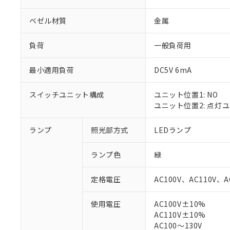
ベゼル材質
金属
負荷
一般負荷用
最小適用負荷
DC5V 6mA
スイッチユニット構成
ユニット位置1: NO
ユニット位置2: 点灯
ランプ
照光部方式
LEDランプ
※1 対応状況
ランプ色
緑
対応済み：EU
対応予定：EU R
定格電圧
AC100V、AC110V、A
対応予定なし：EU
調査・確認中：EU
ご利用条件
使用電圧
AC100V±10%
非該当品：ライセ
AC110V±10%
※1 中国RoHS
仕入先様の事情に
AC100～130V