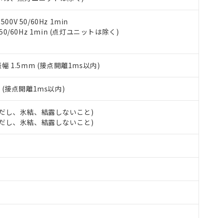
令のフタル酸エステル類４物質の対応では、対応完了までの期間は出
備考欄に対応日を記載しておりました。
品への在庫切替を完了していることから、特段のことがない限り、20
0V 50/60Hz 1min
す。
 50/60Hz 1min (点灯ユニットは除く)
振幅 1.5mm (接点開離1ms以内)
2
(接点開離1ms以内)
 (ただし、氷結、結露しないこと)
 (ただし、氷結、結露しないこと)