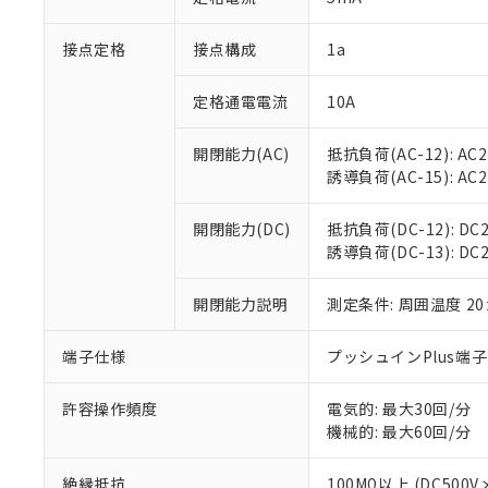
「×」：最大均質
本サービスは
当社は、これ
*EU RoHS指令（10物
「－」：未確認で
鉛(Pb) 1000ppm以下、
接点定格
接点構成
1a
くものです。
う）を輸出ま
記
説明
六価クロム(Cr(Ⅵ)) 1
当社制御機器
などの必要な
フタル酸ビス(2-エチルヘ
号
*中国RoHS10物質の基準値 
ル（DBP） 1000ppm
在庫状況およ
当社は規制貨
定格通電電流
10A
Pb(鉛) :1000ppm、 Hg
但し、RoHS指令で産
のであり、閲
ます。
Cr(Ⅵ)(六価クロム) : 
フタル酸エステル類の４
○
一定数以
DBP(フタル酸ジブチル) :
い。
当社は貴社製
開閉能力(AC)
抵抗負荷(AC-12): AC24
DEHP(フタル酸ビス(2-エ
正式な納期状
置等に一切使
誘導負荷(AC-15): AC24V
当社販売員に
※2 対応予定月
△
一定数に
当社は、貴社
オムロン制御
また当社は、
※2 環境保護使
開閉能力(DC)
抵抗負荷(DC-12): DC24
在庫状況およ
部品在庫の切り替
たしません。
－
在庫なし
誘導負荷(DC-13): DC24
す。
「ｅ」：有害物質
機器販売
マイパーツ機
「10」：通常の
ている必要が
開閉能力説明
測定条件: 周囲温度 2
味します。
空
受注生産
お客様が当ウ
※3 非含有証明
「－」：未確認で
白
が、当社の製
端子仕様
プッシュインPlus端
さい。
下記の非含有証明
※当社の共同
許容操作頻度
電気的: 最大30回/分
いる法人を指
EU RoHS指令（
機械的: 最大60回/分
51物質の非含有証
※本証明書は発行
絶縁抵抗
100MΩ以上 (DC5