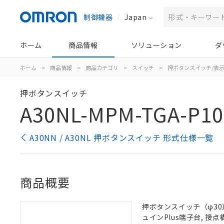
制御機器
Japan
ホーム
商品情報
ソリューション
ダ
ホーム
>
商品情報
>
商品カテゴリ
>
スイッチ
>
押ボタンスイッチ/表
押ボタンスイッチ
A30NL-MPM-TGA-P10
A30NN / A30NL 押ボタンスイッチ 形式仕様一覧
商品概要
押ボタンスイッチ（φ30）,
ュインPlus端子台, 接点構成