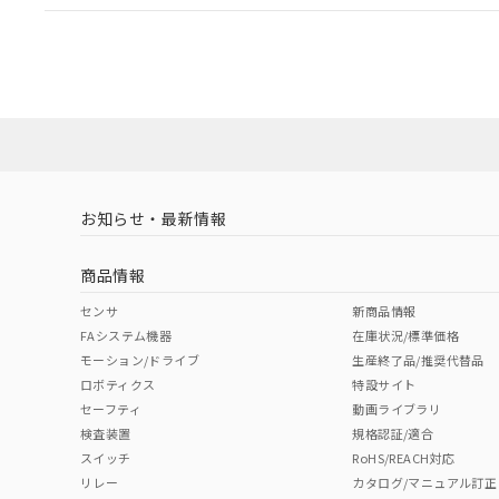
EU RoHS
注意事項・凡例
A30NL-MPM-TGA-P100-GCについての規格認証/適
業員または販売店にお問い合わせください。
ダウンロードデータをご利用いただく前に、以下を必ずお読
対応状況
対応予定月
※1
※2
ソフトウェアの使用条件
対応済み
お知らせ・最新情報
中国 RoHS
注意事項・凡例
商品情報
中国 RoHS表
※1 ※2
センサ
新商品情報
FAシステム機器
在庫状況/標準価格
Pb
Hg
Cd
Cr(V
モーション/ドライブ
生産終了品/推奨代替品
ロボティクス
特設サイト
セーフティ
動画ライブラリ
検査装置
規格認証/適合
X
O
O
O
スイッチ
RoHS/REACH対応
リレー
カタログ/マニュアル訂正