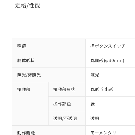
定格/性能
種類
押ボタンスイッチ
胴体形状
丸胴形(φ30mm)
照光/非照光
照光
操作部
操作部形状
丸形 突出形
操作部色
緑
透明/不透明
透明
動作機能
モーメンタリ