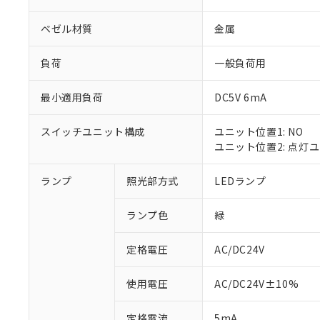
ベゼル材質
金属
負荷
一般負荷用
最小適用負荷
DC5V 6mA
スイッチユニット構成
ユニット位置1: NO
ユニット位置2: 点灯
ランプ
照光部方式
LEDランプ
※1 対応状況
ランプ色
緑
対応済み：EU
対応予定：EU R
対応予定なし：EU
定格電圧
AC/DC24V
調査・確認中：EU
ご利用条件
非該当品：ライセ
使用電圧
AC/DC24V±10%
※1 中国RoHS
仕入先様の事情に
があります。
以下の条件をお読
定格電流
5mA
「○」：最大均質