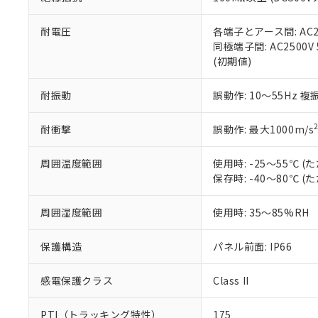
また、RoHS指
混在することから
既に当社にて対応
耐電圧
各端子とアース間: AC250
り割愛しておりま
同極端子間: AC2500V
(初期値)
耐振動
誤動作: 10～55Hz 複
耐衝撃
誤動作: 最大1000m/s
周囲温度範囲
使用時: -25～55℃
保存時: -40～80℃
周囲湿度範囲
使用時: 35～85%RH
保護構造
パネル前面: IP66
感電保護クラス
Class II
PTI（トラッキング特性）
175