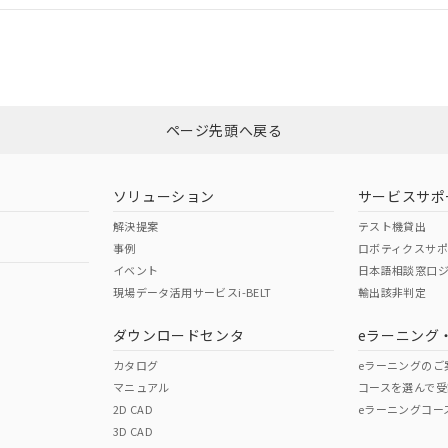
合状況については、「カスタマーサポートセンタ お客様相談室」または貴社
みください。
非含有証明書
※3
ページ先頭へ戻る
ダウンロードはこちら
ソリューション
サービスサポ
解決提案
テスト機貸出
事例
ロボティクスサ
イベント
日本語相談窓口
現場データ活用サービスi-BELT
輸出該非判定
I)
PBBs
PBDEs
DBP
ダウンロードセンタ
eラーニング
カタログ
eラーニングのご
マニュアル
コースを選んで受
O
O
O
2D CAD
eラーニングコー
3D CAD