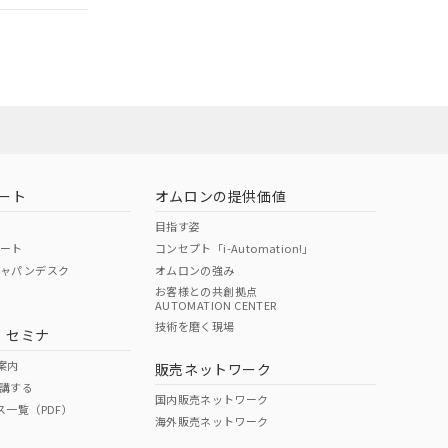
担当オムロン営
お問い合わせ
ート
オムロンの提供価値
目指す姿
ポート
コンセプト「i-Automation!」
ジャパンデスク
オムロンの強み
お客様との共創拠点
AUTOMATION CENTER
DIBP
BBP
DEHP
環境保護
技術を磨く現場
・セミナ
使用期限
案内
販売ネットワーク
講する
O
O
O
10
国内販売ネットワーク
ス一覧（PDF）
海外販売ネットワーク