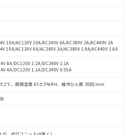
材料含有率が中国RoHSの基準値を超えていることを示します。
、当社制御機器事業取扱商品の当社在庫状況および標準価格(税抜)
ら貴社製品のうち、外国為替および外国貿易法に定める商品（以下｢
質）：
す。当社販売部門へお問い合わせください。
 水銀(Hg) 1000ppm以下、 カドミウム(Cd) 100ppm以下、
たは国外への提供する場合は、日本国政府の輸出許可(または役務取
000ppm以下、ポリ臭化ビフェニル類(PBB) 1000ppm以下、ポリ臭化ジフェニルエーテル類(P
事業取扱商品の中には、本サービスの対象外となる商品もあること
手続きをとります。
キシル) (DEHP)(別名：DOP) 1000ppm以下、フタル酸ブチルベンジル（BBP） 100
(GB/T26572)：
以下、フタル酸ジイソブチル (DIBP) 1000ppm以下
び標準価格照会結果は、記載している更新日時点での社内データに
物を破棄する場合は、完全に破砕するなど、違法に輸出されないよ
(水銀) : 1000ppm、 Cd(カドミウム) : 100ppm、
業用監視および制御機器に対する適用除外項目は除く。
覧された時点での実際の在庫および標準価格とは異なる場合がある
1000ppm、 PBBs(ポリ臭化ビフェニル類) : 1000ppm、 PBDEs(ポリ臭化ジフェニルエーテル類
物質については閾値を超える意図的な使用がないことを確認しています。
上の在庫あり
 1000ppm、 DIBP(フタル酸ジイソブチル) : 1000ppm、 BBP(フタル酸ブチルベンジル) :
品を、核兵器、ミサイル、化学兵器、生物兵器またはその他武器並
V 10A/AC120V 10A/AC240V 6A/AC380V 2A/AC440V 2A
チルヘキシル)) : 1000ppm
況および標準価格はお客様のお取引先、またはお客様担当のオムロ
用いたしません。
 10A/AC120V 6A/AC240V 3A/AC380V 1.9A/AC440V 1.6A
ご相談ください。
は満たないが在庫あり
製品を第三者に販売する場合は、上記1、2および3の内容を当該第
機器販売店や当社販売拠点は「
販売ネットワーク
」をご確認くだ
販売先および販売に係わる関係者が違法に輸出するおそれがある場
用期限
V 8A/DC120V 2.2A/DC240V 1.1A
び標準価格結果を当社の事前の承諾なく第三者に漏洩または開示し
え状況などにより、予定月が前後することがあります。
(最新の在庫状況については、お客様のお取引先、またはお客様担当
V 4A/DC120V 1.1A/DC240V 0.55A
（10物質）のすべてが基準値以下であることを示します。
店・当社販売員にご確認ください)
能（部品リスト作成サービス）をご利用いただくには、I-Webメン
使用状況下において有害物質が外部に漏えいし、環境に深刻な影響を
あります。
0±2℃、周囲湿度 65±5%RH、操作ひん度 30回/min
機種、また在庫状況の情報を公開していない機種
ェブサイト上で当社にご登録された部品リストについて、当社およ
書ダウンロード
す。当社販売部門へお問い合わせください。
品・サービスに関するお客様との取引・商談に必要な範囲で利用す
合意する
キャンセル
子台
書をダウンロードすることができます。
利用者とは、
"個人情報の共同利用に関して"
の「1.共同利用者の
します。
10物質）の非含有証明書
明書（当社基準）
日時点で非含有を証明するもので、過去に遡って非含有を証明するも
00Vメガ、点灯ユニットは除く)