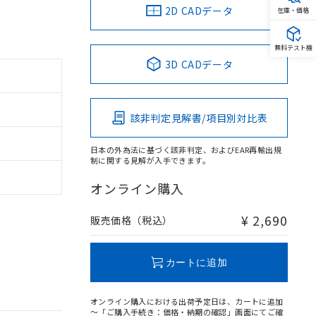
2D CADデータ
在庫・価格
無料テスト機
3D CADデータ
該非判定見解書/項目別対比表
日本の外為法に基づく該非判定、およびEAR再輸出規
制に関する見解が入手できます。
オンライン購入
¥ 2,690
販売価格（税込）
カートに追加
オンライン購入における出荷予定日は、カートに追加
～「ご購入手続き：価格・納期の確認」画面にてご確