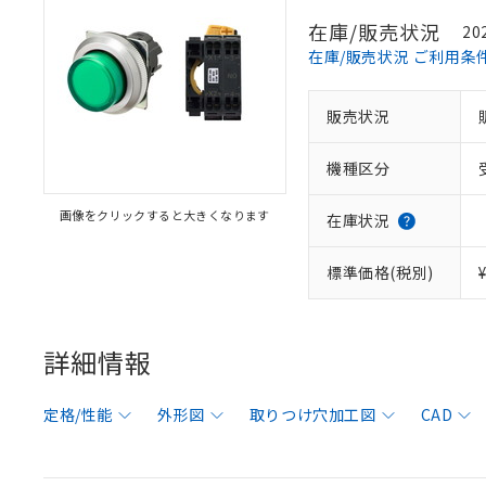
在庫/販売状況
20
在庫/販売状況 ご利用条
販売状況
機種区分
画像をクリックすると大きくなります
在庫状況
標準価格(税別)
詳細情報
定格/性能
外形図
取りつけ穴加工図
CAD