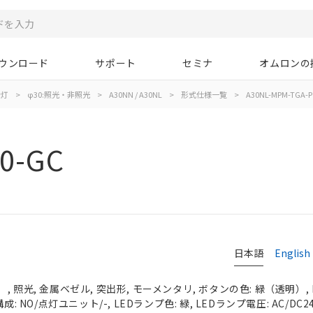
ウンロード
サポート
セミナ
オムロンの
示灯
>
φ30:照光・非照光
>
A30NN / A30NL
>
形式仕様一覧
>
A30NL-MPM-TGA-P
0-GC
日本語
English
 照光, 金属ベゼル, 突出形, モーメンタリ, ボタンの色: 緑（透明）, I
: NO/点灯ユニット/-, LEDランプ色: 緑, LEDランプ電圧: AC/DC2