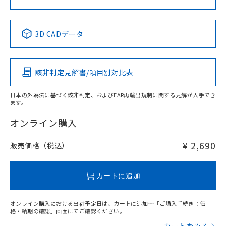
中国 RoHS表
※1 ※2
3D CADデータ
Pb
Hg
Cd
Cr(VI)
該非判定見解書/項目別対比表
X
O
O
O
日本の外為法に基づく該非判定、およびEAR再輸出規制に関する見解が入手でき
ます。
"対応済み"や非含有の記載がされた商品であっても、流通
在庫等で未対応品が混在する可能性があります。
オンライン購入
非含有品が必要な際は、弊社営業部門もしくは販売店へお
問い合わせください。
¥ 2,690
販売価格（税込）
この製品のRoHS/REACH対応状況ページへ
カートに追加
オンライン購入における出荷予定日は、カートに追加～「ご購入手続き：価
格・納期の確認」画面にてご確認ください。