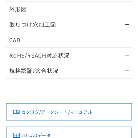
51物質の非含有証明書（当社基準）
の共同利用に関して"
の「1.共同利
※本証明書は発行日時点で非含有を証明す
外形図
用者の範囲」に記載されている法人を
るもので、過去に遡って非含有を証明する
指します。
ものではありません。
情報更新：2026/05/21
取りつけ穴加工図
また、RoHS指令のフタル酸エステル類４
物質の対応では、対応完了までの期間は出
情報更新：2026/05/21
CAD
荷製品に未対応品が混在することから備考
欄に対応日を記載しておりました。
ログイン/会員登録いただくと、CADデータをダウンロー
既に当社にて対応品への在庫切替を完了
RoHS/REACH対応状況
ドすることができます。
していることから、特段のことがない限
り、2022年1月12日より割愛しておりま
情報更新：2026/7/29
規格認証/適合状況
す。
ログイン/会員登録
EU RoHS
注意事項・凡例
A30NL-MPM-TGA-G202-GCについての規格認証/適合状況に
ついては、「カスタマーサポートセンタ お客様相談室」また
は貴社担当オムロン営業員または販売店にお問い合わせくだ
対応状況
対応予定月
※1
※2
さい。
ダウンロードデータをご利用いただく前に、以下を必ずお読
みください。
カタログ/データシート/マニュアル
対応済み
ソフトウェアの使用条件
お問い合わせ
中国 RoHS
注意事項・凡例
2D CADデータ