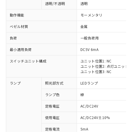
透明/不透明
透明
動作機能
モーメンタリ
ベゼル材質
金属
負荷
一般負荷用
最小適用負荷
DC5V 6mA
スイッチユニット構成
ユニット位置1: NC
ユニット位置2: 点灯ユニット
ユニット位置3: NC
ランプ
照光部方式
LEDランプ
ランプ色
緑
定格電圧
AC/DC24V
※1 対応状況
使用電圧
AC/DC24V±10%
定格電流
5mA
対応済み：EU RoHS指令（10物質）の