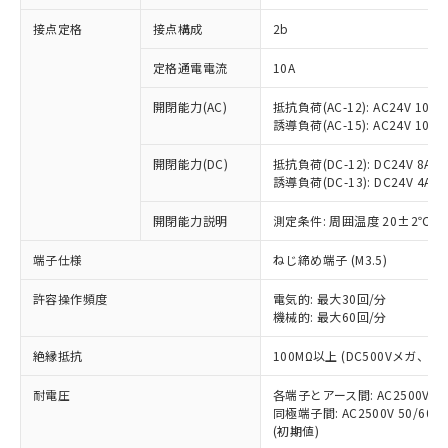
非含有に対応した製品が提供可能な商品で
接点定格
接点構成
2b
す。
対応予定：EU RoHS指令（10物質）の非含
ご利用条件
定格通電電流
10A
有に対応した製品に切り替える予定のある
商品です。
開閉能力(AC)
抵抗負荷(AC-12): AC24V 10A/A
対応予定なし：EU RoHS指令（10物質）の
誘導負荷(AC-15): AC24V 10A/AC
以下の条件をお読みいただき、同意のうえ
非含有に非対応の商品で、対応品を出す予
ご利用ください。
定はありません。
開閉能力(DC)
抵抗負荷(DC-12): DC24V 8A/DC
調査・確認中：EU RoHS指令（10物質）の
誘導負荷(DC-13): DC24V 4A/DC
本サービスは、当社制御機器事業取扱
※1 中国RoHS○×表
非含有の対応状況を調査中または確認中の
商品の当社在庫状況および標準価格
開閉能力説明
測定条件: 周囲温度 20±2℃、
商品です。
(税抜)を提供させていただくもので
「○」：最大均質材料含有率が中国RoHSの
非該当品：ライセンス料など無形物で、有
す。
端子仕様
ねじ締め端子 (M3.5)
基準値以下であることを示します。
害物質有無と関係のない商品です。
当社制御機器事業取扱商品の中には、
「×」：最大均質材料含有率が中国RoHSの
仕入先様の事情により、非含有部品として
本サービスの対象外となる商品もある
許容操作頻度
電気的: 最大30回/分
基準値を超えていることを示します。
いたものが、含有品と判明した場合などや
当社は、これら貴社製品のうち、外国
ことをご了承ください。
機械的: 最大60回/分
「－」：未確認です。当社販売部門へお問
むを得ず変更することがあります。
為替および外国貿易法に定める商品
在庫状況および標準価格照会結果は、
い合わせください。
（以下｢規制貨物等」という）を輸出
絶縁抵抗
100MΩ以上 (DC500Vメガ、
記載している更新日時点での社内デー
*EU RoHS指令（10物質）：
または国外への提供する場合は、日本
記
タに基づき作成されるものであり、閲
説明
鉛(Pb) 1000ppm以下、 水銀(Hg) 1000ppm以下、 カド
*中国RoHS10物質の基準値 (GB/T26572)：
国政府の輸出許可(または役務取引許
耐電圧
各端子とアース間: AC2500V 50/
号
覧された時点での実際の在庫および標
ミウム(Cd) 100ppm以下、
Pb(鉛) :1000ppm、 Hg(水銀) : 1000ppm、 Cd(カドミウ
同極端子間: AC2500V 50/60
可)を取得するなどの必要な手続きを
六価クロム(Cr(Ⅵ)) 1000ppm以下、ポリ臭化ビフェニル
ム) : 100ppm、
準価格とは異なる場合があることをご
類(PBB) 1000ppm以下、ポリ臭化ジフェニルエーテル類
(初期値)
Cr(Ⅵ)(六価クロム) : 1000ppm、 PBBs(ポリ臭化ビフェ
とります。
了承ください。
(PBDE) 1000ppm以下、フタル酸ビス(2-エチルヘキシ