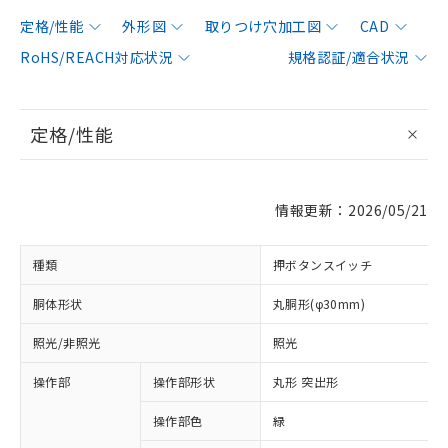
定格/性能
外形図
取りつけ穴加工図
CAD
RoHS/REACH対応状況
規格認証/適合状況
定格/性能
情報更新：2026/05/21
種類
押ボタンスイッチ
胴体形状
丸胴形(φ30mm)
照光/非照光
照光
操作部
操作部形状
丸形 突出形
操作部色
緑