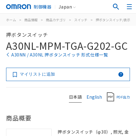
制御機器
Japan
ホーム
>
商品情報
>
商品カテゴリ
>
スイッチ
>
押ボタンスイッチ/表示灯
押ボタンスイッチ
A30NL-MPM-TGA-G202-GC
A30NN / A30NL 押ボタンスイッチ 形式仕様一覧
マイリストに追加
日本語
English
PDF出力
商品概要
押ボタンスイッチ（φ30）, 照光, 金