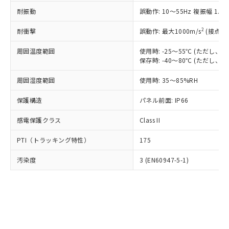
○
一定数以上の在庫あり
ニル類) : 1000ppm、 PBDEs(ポリ臭化ジフェニルエーテ
当社は規制貨物を破棄する場合は、完
ル) (DEHP)(別名：DOP) 1000ppm以下、フタル酸ブチ
正式な納期状況および標準価格はお客
ル類) : 1000ppm、
耐振動
誤動作: 10～55Hz 複振幅 1.
ルベンジル（BBP） 1000ppm以下、フタル酸ジブチル
全に破砕するなど、違法に輸出されな
DBP(フタル酸ジブチル) : 1000ppm、 DIBP(フタル酸ジ
様のお取引先、またはお客様担当のオ
（DBP） 1000ppm以下、フタル酸ジイソブチル
イソブチル) : 1000ppm、 BBP(フタル酸ブチルベンジ
△
一定数には満たないが在庫あり
いよう必要な手段を講じます。
ムロン制御機器販売店・当社販売員に
(DIBP) 1000ppm以下
2
耐衝撃
ル) : 1000ppm、
誤動作: 最大1000m/s
(接点開
当社は貴社製品を、核兵器、ミサイ
但し、RoHS指令で産業用監視および制御機器に対する
DEHP(フタル酸ビス(2-エチルヘキシル)) : 1000ppm
ご相談ください。
適用除外項目は除く。
ル、化学兵器、生物兵器またはその他
－
在庫なし(最新の在庫状況につ
オムロン制御機器販売店や当社販売拠
周囲温度範囲
使用時: -25～55℃ (ただし
フタル酸エステル類の４物質については閾値を超える意
武器並びにこれらの製造装置等に一切
いては、お客様のお取引先、ま
図的な使用がないことを確認しています。
保存時: -40～80℃ (ただし
点は「
販売ネットワーク
」をご確認
※2 環境保護使用期限
使用いたしません。
たはお客様担当のオムロン制御
ください。
当社は、貴社製品を第三者に販売する
周囲湿度範囲
使用時: 35～85%RH
機器販売店・当社販売員にご確
在庫状況および標準価格結果を当社の
※2 対応予定月
「ｅ」：有害物質（10物質）のすべてが基
場合は、上記1、2および3の内容を当
認ください)
事前の承諾なく第三者に漏洩または開
準値以下であることを示します。
保護構造
パネル前面: IP66
該第三者に通知します。また当社は、
示しないようお願いします。
部品在庫の切り替え状況などにより、予定
「10」：通常の使用状況下において有害物
販売先および販売に係わる関係者が違
マイパーツ機能（部品リスト作成サー
空
受注生産機種、また在庫状況の
感電保護クラス
Class II
月が前後することがあります。
質が外部に漏えいし、環境に深刻な影響を
法に輸出するおそれがある場合は、取
ビス）をご利用いただくには、I-Web
白
情報を公開していない機種
及ぼさない年数を意味します。
り引きをいたしません。
メンバーズにご登録されている必要が
PTI（トラッキング特性）
175
「－」：未確認です。当社販売部門へお問
あります。
い合わせください。
お客様が当ウェブサイト上で当社にご
汚染度
3 (EN60947-5-1)
※3 非含有証明書ダウンロード
登録された部品リストについて、当社
および当社の共同利用者が、当社の製
下記の非含有証明書をダウンロードするこ
品・サービスに関するお客様との取
とができます。
合意する
キャンセル
引・商談に必要な範囲で利用すること
をご了承ください。
EU RoHS指令（10物質）の非含有証明書
※当社の共同利用者とは、
"個人情報