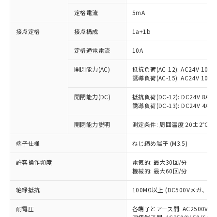
定格電流
5mA
接点定格
接点構成
1a+1b
※1 対応状況
定格通電電流
10A
対応済み：EU RoHS指令（10物質）の
非含有に対応した製品が提供可能な商品で
開閉能力(AC)
抵抗負荷(AC-12): AC24V 10A/A
す。
誘導負荷(AC-15): AC24V 10A/AC
対応予定：EU RoHS指令（10物質）の非含
ご利用条件
有に対応した製品に切り替える予定のある
開閉能力(DC)
抵抗負荷(DC-12): DC24V 8A/DC
商品です。
誘導負荷(DC-13): DC24V 4A/DC
対応予定なし：EU RoHS指令（10物質）の
以下の条件をお読みいただき、同意のうえ
開閉能力説明
測定条件: 周囲温度 20±2℃、
非含有に非対応の商品で、対応品を出す予
ご利用ください。
定はありません。
端子仕様
ねじ締め端子 (M3.5)
調査・確認中：EU RoHS指令（10物質）の
本サービスは、当社制御機器事業取扱
※1 中国RoHS○×表
非含有の対応状況を調査中または確認中の
商品の当社在庫状況および標準価格
許容操作頻度
電気的: 最大30回/分
商品です。
(税抜)を提供させていただくもので
機械的: 最大60回/分
「○」：最大均質材料含有率が中国RoHSの
非該当品：ライセンス料など無形物で、有
す。
基準値以下であることを示します。
害物質有無と関係のない商品です。
絶縁抵抗
100MΩ以上 (DC500Vメガ、
当社制御機器事業取扱商品の中には、
「×」：最大均質材料含有率が中国RoHSの
仕入先様の事情により、非含有部品として
本サービスの対象外となる商品もある
基準値を超えていることを示します。
いたものが、含有品と判明した場合などや
当社は、これら貴社製品のうち、外国
耐電圧
各端子とアース間: AC2500V 50/
ことをご了承ください。
「－」：未確認です。当社販売部門へお問
むを得ず変更することがあります。