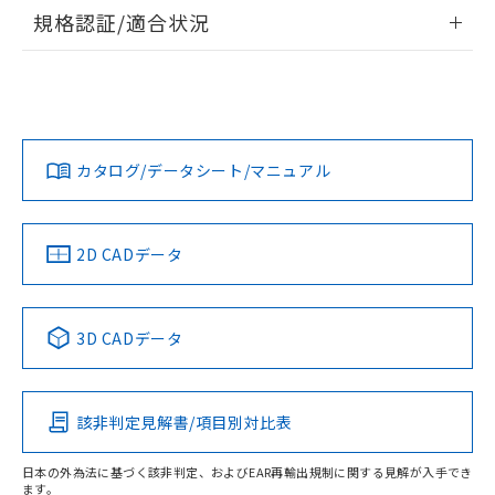
情報更新：2026/7/29
規格認証/適合状況
ログイン/会員登録
EU RoHS
注意事項・凡例
A30NL-MPM-TGA-G102-GDについての規格認証/適合状況に
ついては、「カスタマーサポートセンタ お客様相談室」また
は貴社担当オムロン営業員または販売店にお問い合わせくだ
対応状況
対応予定月
※1
※2
さい。
ダウンロードデータをご利用いただく前に、以下を必ずお読
みください。
カタログ/データシート/マニュアル
対応済み
ソフトウェアの使用条件
お問い合わせ
中国 RoHS
注意事項・凡例
2D CADデータ
中国 RoHS表
※1 ※2
3D CADデータ
Pb
Hg
Cd
Cr(VI)
該非判定見解書/項目別対比表
O
O
O
O
日本の外為法に基づく該非判定、およびEAR再輸出規制に関する見解が入手でき
ます。