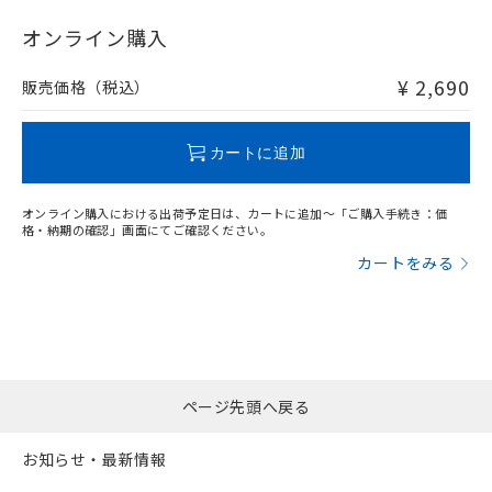
"対応済み"や非含有の記載がされた商品であっても、流通
在庫等で未対応品が混在する可能性があります。
オンライン購入
非含有品が必要な際は、弊社営業部門もしくは販売店へお
問い合わせください。
¥ 2,690
販売価格（税込）
この製品のRoHS/REACH対応状況ページへ
カートに追加
オンライン購入における出荷予定日は、カートに追加～「ご購入手続き：価
格・納期の確認」画面にてご確認ください。
カートをみる
ページ先頭へ戻る
お知らせ・最新情報