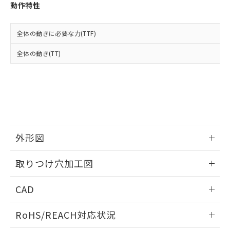
登録された部品リストについて、当社
動作特性
および当社の共同利用者が、当社の製
下記の非含有証明書をダウンロードするこ
品・サービスに関するお客様との取
とができます。
合意する
キャンセル
引・商談に必要な範囲で利用すること
全体の動きに必要な力(TTF)
をご了承ください。
EU RoHS指令（10物質）の非含有証明書
全体の動き(TT)
※当社の共同利用者とは、
"個人情報
51物質の非含有証明書（当社基準）
の共同利用に関して"
の「1.共同利
※本証明書は発行日時点で非含有を証明す
用者の範囲」に記載されている法人を
るもので、過去に遡って非含有を証明する
指します。
ものではありません。
また、RoHS指令のフタル酸エステル類４
物質の対応では、対応完了までの期間は出
荷製品に未対応品が混在することから備考
外形図
欄に対応日を記載しておりました。
既に当社にて対応品への在庫切替を完了
情報更新：2026/05/21
していることから、特段のことがない限
取りつけ穴加工図
り、2022年1月12日より割愛しておりま
す。
情報更新：2026/05/21
CAD
ログイン/会員登録いただくと、CADデータをダウンロー
RoHS/REACH対応状況
ドすることができます。