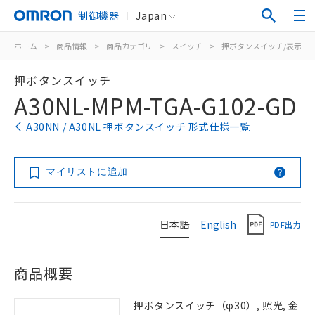
制御機器
Japan
ホーム
>
商品情報
>
商品カテゴリ
>
スイッチ
>
押ボタンスイッチ/表示灯
押ボタンスイッチ
A30NL-MPM-TGA-G102-GD
A30NN / A30NL 押ボタンスイッチ 形式仕様一覧
マイリストに追加
日本語
English
PDF出力
商品概要
押ボタンスイッチ（φ30）, 照光, 金