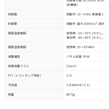
同極端子間: AC2500V 50/60
為替および外国貿易法に定める商品
在庫状況および標準価格照会結果は、
い合わせください。
(初期値)
（以下｢規制貨物等」という）を輸出
記載している更新日時点での社内デー
*EU RoHS指令（10物質）：
または国外への提供する場合は、日本
記
タに基づき作成されるものであり、閲
説明
鉛(Pb) 1000ppm以下、 水銀(Hg) 1000ppm以下、 カド
耐振動
誤動作: 10～55Hz 複振幅 1.
*中国RoHS10物質の基準値 (GB/T26572)：
国政府の輸出許可(または役務取引許
号
覧された時点での実際の在庫および標
ミウム(Cd) 100ppm以下、
Pb(鉛) :1000ppm、 Hg(水銀) : 1000ppm、 Cd(カドミウ
可)を取得するなどの必要な手続きを
六価クロム(Cr(Ⅵ)) 1000ppm以下、ポリ臭化ビフェニル
ム) : 100ppm、
準価格とは異なる場合があることをご
2
耐衝撃
誤動作: 最大1000m/s
(接点開
類(PBB) 1000ppm以下、ポリ臭化ジフェニルエーテル類
Cr(Ⅵ)(六価クロム) : 1000ppm、 PBBs(ポリ臭化ビフェ
とります。
了承ください。
(PBDE) 1000ppm以下、フタル酸ビス(2-エチルヘキシ
○
一定数以上の在庫あり
ニル類) : 1000ppm、 PBDEs(ポリ臭化ジフェニルエーテ
当社は規制貨物を破棄する場合は、完
ル) (DEHP)(別名：DOP) 1000ppm以下、フタル酸ブチ
正式な納期状況および標準価格はお客
ル類) : 1000ppm、
周囲温度範囲
使用時: -25～55℃ (ただし
ルベンジル（BBP） 1000ppm以下、フタル酸ジブチル
全に破砕するなど、違法に輸出されな
DBP(フタル酸ジブチル) : 1000ppm、 DIBP(フタル酸ジ
保存時: -40～80℃ (ただし
様のお取引先、またはお客様担当のオ
（DBP） 1000ppm以下、フタル酸ジイソブチル
イソブチル) : 1000ppm、 BBP(フタル酸ブチルベンジ
△
一定数には満たないが在庫あり
いよう必要な手段を講じます。
ムロン制御機器販売店・当社販売員に
(DIBP) 1000ppm以下
ル) : 1000ppm、
当社は貴社製品を、核兵器、ミサイ
但し、RoHS指令で産業用監視および制御機器に対する
周囲湿度範囲
使用時: 35～85%RH
DEHP(フタル酸ビス(2-エチルヘキシル)) : 1000ppm
ご相談ください。
適用除外項目は除く。
ル、化学兵器、生物兵器またはその他
－
在庫なし(最新の在庫状況につ
オムロン制御機器販売店や当社販売拠
フタル酸エステル類の４物質については閾値を超える意
保護構造
パネル前面: IP66
武器並びにこれらの製造装置等に一切
いては、お客様のお取引先、ま
図的な使用がないことを確認しています。
点は「
販売ネットワーク
」をご確認
※2 環境保護使用期限
使用いたしません。
たはお客様担当のオムロン制御
ください。
感電保護クラス
Class II
当社は、貴社製品を第三者に販売する
機器販売店・当社販売員にご確
在庫状況および標準価格結果を当社の
※2 対応予定月
「ｅ」：有害物質（10物質）のすべてが基
場合は、上記1、2および3の内容を当
認ください)
事前の承諾なく第三者に漏洩または開
PTI（トラッキング特性）
175
準値以下であることを示します。
該第三者に通知します。また当社は、
示しないようお願いします。
部品在庫の切り替え状況などにより、予定
「10」：通常の使用状況下において有害物
販売先および販売に係わる関係者が違
マイパーツ機能（部品リスト作成サー
空
受注生産機種、また在庫状況の
汚染度
3 (EN60947-5-1)
月が前後することがあります。
質が外部に漏えいし、環境に深刻な影響を
法に輸出するおそれがある場合は、取
ビス）をご利用いただくには、I-Web
白
情報を公開していない機種
及ぼさない年数を意味します。
り引きをいたしません。
メンバーズにご登録されている必要が
質量
約75g
「－」：未確認です。当社販売部門へお問
あります。
い合わせください。
お客様が当ウェブサイト上で当社にご
※3 非含有証明書ダウンロード