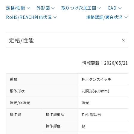
定格/性能
外形図
取りつけ穴加工図
CAD
RoHS/REACH対応状況
規格認証/適合状況
定格/性能
情報更新：2026/05/21
種類
押ボタンスイッチ
胴体形状
丸胴形(φ30mm)
照光/非照光
照光
操作部
操作部形状
丸形 突出形
操作部色
緑