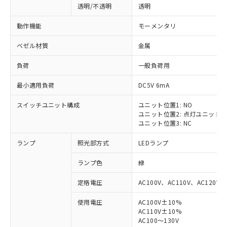
透明/不透明
透明
動作機能
モーメンタリ
ベゼル材質
金属
負荷
一般負荷用
最小適用負荷
DC5V 6mA
スイッチユニット構成
ユニット位置1: NO
ユニット位置2: 点灯ユニット
ユニット位置3: NC
ランプ
照光部方式
LEDランプ
ランプ色
緑
定格電圧
AC100V、AC110V、AC120V
使用電圧
AC100V±10%
AC110V±10%
AC100～130V