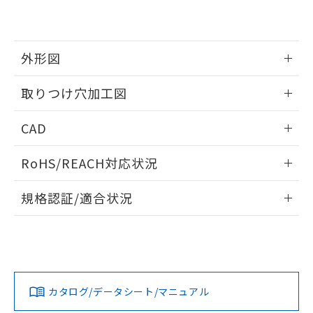
EU RoHS指令（10物質）の非含有証明書
※当社の共同利用者とは、
"個人情報
51物質の非含有証明書（当社基準）
の共同利用に関して"
の「1.共同利
※本証明書は発行日時点で非含有を証明す
用者の範囲」に記載されている法人を
るもので、過去に遡って非含有を証明する
指します。
外形図
ものではありません。
また、RoHS指令のフタル酸エステル類４
情報更新：2026/05/21
取りつけ穴加工図
物質の対応では、対応完了までの期間は出
荷製品に未対応品が混在することから備考
情報更新：2026/05/21
欄に対応日を記載しておりました。
CAD
既に当社にて対応品への在庫切替を完了
していることから、特段のことがない限
ログイン/会員登録いただくと、CADデータをダウンロー
RoHS/REACH対応状況
り、2022年1月12日より割愛しておりま
ドすることができます。
す。
情報更新：2026/7/29
規格認証/適合状況
ログイン/会員登録
EU RoHS
注意事項・凡例
A30NL-MPM-TGA-G101-GEについての規格認証/適合状況に
ついては、「カスタマーサポートセンタ お客様相談室」また
は貴社担当オムロン営業員または販売店にお問い合わせくだ
対応状況
対応予定月
※1
※2
さい。
ダウンロードデータをご利用いただく前に、以下を必ずお読
みください。
カタログ/データシート/マニュアル
対応済み
ソフトウェアの使用条件
お問い合わせ