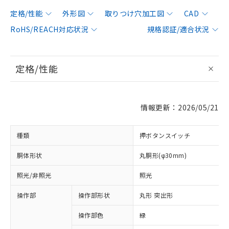
定格/性能
外形図
取りつけ穴加工図
CAD
RoHS/REACH対応状況
規格認証/適合状況
定格/性能
情報更新：2026/05/21
種類
押ボタンスイッチ
胴体形状
丸胴形(φ30mm)
照光/非照光
照光
操作部
操作部形状
丸形 突出形
操作部色
緑