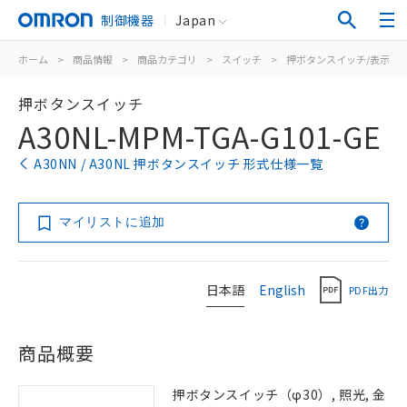
制御機器
Japan
ホーム
>
商品情報
>
商品カテゴリ
>
スイッチ
>
押ボタンスイッチ/表示灯
押ボタンスイッチ
A30NL-MPM-TGA-G101-GE
A30NN / A30NL 押ボタンスイッチ 形式仕様一覧
マイリストに追加
日本語
English
PDF出力
商品概要
押ボタンスイッチ（φ30）, 照光, 金