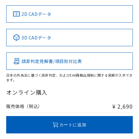
中国 RoHS
注意事項・凡例
2D CADデータ
中国 RoHS表
※1 ※2
3D CADデータ
Pb
Hg
Cd
Cr(VI)
該非判定見解書/項目別対比表
O
O
O
O
日本の外為法に基づく該非判定、およびEAR再輸出規制に関する見解が入手でき
ます。
"対応済み"や非含有の記載がされた商品であっても、流通
在庫等で未対応品が混在する可能性があります。
オンライン購入
非含有品が必要な際は、弊社営業部門もしくは販売店へお
問い合わせください。
¥ 2,690
販売価格（税込）
この製品のRoHS/REACH対応状況ページへ
カートに追加