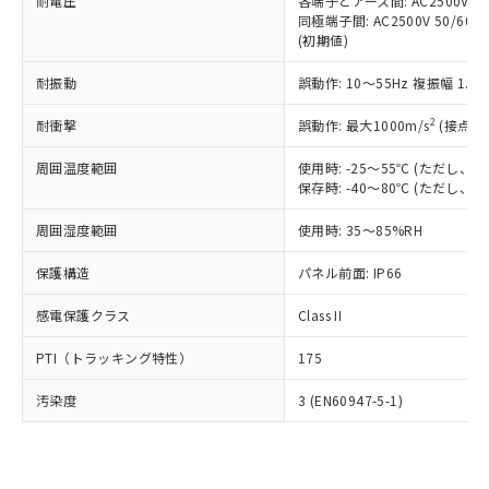
準価格とは異なる場合があることをご
耐電圧
各端子とアース間: AC2500V 50/
類(PBB) 1000ppm以下、ポリ臭化ジフェニルエーテル類
Cr(Ⅵ)(六価クロム) : 1000ppm、 PBBs(ポリ臭化ビフェ
とります。
同極端子間: AC2500V 50/60
了承ください。
(PBDE) 1000ppm以下、フタル酸ビス(2-エチルヘキシ
○
一定数以上の在庫あり
ニル類) : 1000ppm、 PBDEs(ポリ臭化ジフェニルエーテ
当社は規制貨物を破棄する場合は、完
(初期値)
ル) (DEHP)(別名：DOP) 1000ppm以下、フタル酸ブチ
正式な納期状況および標準価格はお客
ル類) : 1000ppm、
ルベンジル（BBP） 1000ppm以下、フタル酸ジブチル
全に破砕するなど、違法に輸出されな
DBP(フタル酸ジブチル) : 1000ppm、 DIBP(フタル酸ジ
様のお取引先、またはお客様担当のオ
（DBP） 1000ppm以下、フタル酸ジイソブチル
イソブチル) : 1000ppm、 BBP(フタル酸ブチルベンジ
△
一定数には満たないが在庫あり
耐振動
誤動作: 10～55Hz 複振幅 1.
いよう必要な手段を講じます。
ムロン制御機器販売店・当社販売員に
(DIBP) 1000ppm以下
ル) : 1000ppm、
当社は貴社製品を、核兵器、ミサイ
但し、RoHS指令で産業用監視および制御機器に対する
DEHP(フタル酸ビス(2-エチルヘキシル)) : 1000ppm
ご相談ください。
2
耐衝撃
適用除外項目は除く。
誤動作: 最大1000m/s
(接点開
ル、化学兵器、生物兵器またはその他
－
在庫なし(最新の在庫状況につ
オムロン制御機器販売店や当社販売拠
フタル酸エステル類の４物質については閾値を超える意
武器並びにこれらの製造装置等に一切
いては、お客様のお取引先、ま
図的な使用がないことを確認しています。
点は「
販売ネットワーク
」をご確認
周囲温度範囲
使用時: -25～55℃ (ただし
※2 環境保護使用期限
使用いたしません。
たはお客様担当のオムロン制御
ください。
保存時: -40～80℃ (ただし
当社は、貴社製品を第三者に販売する
機器販売店・当社販売員にご確
在庫状況および標準価格結果を当社の
※2 対応予定月
「ｅ」：有害物質（10物質）のすべてが基
場合は、上記1、2および3の内容を当
認ください)
事前の承諾なく第三者に漏洩または開
周囲湿度範囲
使用時: 35～85%RH
準値以下であることを示します。
該第三者に通知します。また当社は、
示しないようお願いします。
部品在庫の切り替え状況などにより、予定
「10」：通常の使用状況下において有害物
販売先および販売に係わる関係者が違
保護構造
パネル前面: IP66
マイパーツ機能（部品リスト作成サー
空
受注生産機種、また在庫状況の
月が前後することがあります。
質が外部に漏えいし、環境に深刻な影響を
法に輸出するおそれがある場合は、取
ビス）をご利用いただくには、I-Web
白
情報を公開していない機種
及ぼさない年数を意味します。
り引きをいたしません。
感電保護クラス
Class II
メンバーズにご登録されている必要が
「－」：未確認です。当社販売部門へお問
あります。
い合わせください。
PTI（トラッキング特性）
175
お客様が当ウェブサイト上で当社にご
※3 非含有証明書ダウンロード
登録された部品リストについて、当社
汚染度
3 (EN60947-5-1)
および当社の共同利用者が、当社の製
下記の非含有証明書をダウンロードするこ
品・サービスに関するお客様との取
とができます。
合意する
キャンセル
引・商談に必要な範囲で利用すること
をご了承ください。