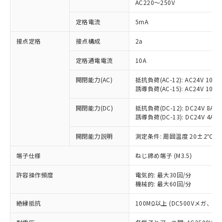
AC220～250V
対応済み：EU RoHS指令（10物質）の
非含有に対応した製品が提供可能な商品で
定格電流
5mA
す。
対応予定：EU RoHS指令（10物質）の非含
接点定格
接点構成
2a
ご利用条件
有に対応した製品に切り替える予定のある
定格通電電流
10A
商品です。
対応予定なし：EU RoHS指令（10物質）の
以下の条件をお読みいただき、同意のうえ
開閉能力(AC)
抵抗負荷(AC-12): AC24V 10A/A
非含有に非対応の商品で、対応品を出す予
誘導負荷(AC-15): AC24V 10A/AC
ご利用ください。
定はありません。
調査・確認中：EU RoHS指令（10物質）の
本サービスは、当社制御機器事業取扱
開閉能力(DC)
抵抗負荷(DC-12): DC24V 8A/DC
※1 中国RoHS○×表
非含有の対応状況を調査中または確認中の
誘導負荷(DC-13): DC24V 4A/DC
商品の当社在庫状況および標準価格
商品です。
(税抜)を提供させていただくもので
「○」：最大均質材料含有率が中国RoHSの
非該当品：ライセンス料など無形物で、有
開閉能力説明
測定条件: 周囲温度 20±2℃、
す。
基準値以下であることを示します。
害物質有無と関係のない商品です。
当社制御機器事業取扱商品の中には、
「×」：最大均質材料含有率が中国RoHSの
仕入先様の事情により、非含有部品として
端子仕様
ねじ締め端子 (M3.5)
本サービスの対象外となる商品もある
基準値を超えていることを示します。
いたものが、含有品と判明した場合などや
当社は、これら貴社製品のうち、外国
ことをご了承ください。
「－」：未確認です。当社販売部門へお問
許容操作頻度
電気的: 最大30回/分
むを得ず変更することがあります。
為替および外国貿易法に定める商品
在庫状況および標準価格照会結果は、
機械的: 最大60回/分
い合わせください。
（以下｢規制貨物等」という）を輸出
記載している更新日時点での社内デー
*EU RoHS指令（10物質）：
または国外への提供する場合は、日本
記
タに基づき作成されるものであり、閲
説明
絶縁抵抗
100MΩ以上 (DC500Vメガ、
鉛(Pb) 1000ppm以下、 水銀(Hg) 1000ppm以下、 カド
*中国RoHS10物質の基準値 (GB/T26572)：
国政府の輸出許可(または役務取引許
号
覧された時点での実際の在庫および標
ミウム(Cd) 100ppm以下、
Pb(鉛) :1000ppm、 Hg(水銀) : 1000ppm、 Cd(カドミウ
可)を取得するなどの必要な手続きを
六価クロム(Cr(Ⅵ)) 1000ppm以下、ポリ臭化ビフェニル
ム) : 100ppm、