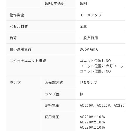
透明/不透明
透明
動作機能
モーメンタリ
ベゼル材質
金属
負荷
一般負荷用
最小適用負荷
DC5V 6mA
スイッチユニット構成
ユニット位置1: NO
ユニット位置2: 点灯ユニット
ユニット位置3: NO
ランプ
照光部方式
LEDランプ
ランプ色
緑
定格電圧
AC200V、AC220V、AC230V、
使用電圧
AC200V±10%
AC220V±10%
※1 対応状況
AC230V±10%