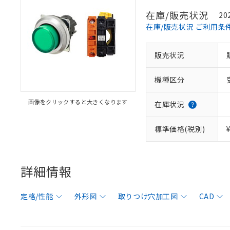
在庫/販売状況
20
在庫/販売状況 ご利用条
販売状況
機種区分
画像をクリックすると大きくなります
在庫状況
標準価格(税別)
詳細情報
定格/性能
外形図
取りつけ穴加工図
CAD