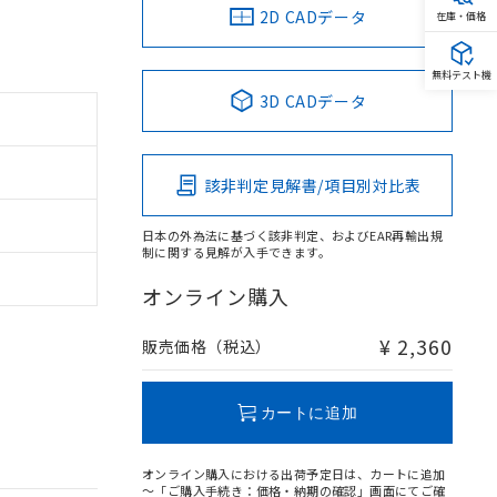
2D CADデータ
在庫・価格
無料テスト機
3D CADデータ
該非判定見解書/項目別対比表
日本の外為法に基づく該非判定、およびEAR再輸出規
制に関する見解が入手できます。
オンライン購入
¥ 2,360
販売価格（税込）
カートに追加
オンライン購入における出荷予定日は、カートに追加
～「ご購入手続き：価格・納期の確認」画面にてご確