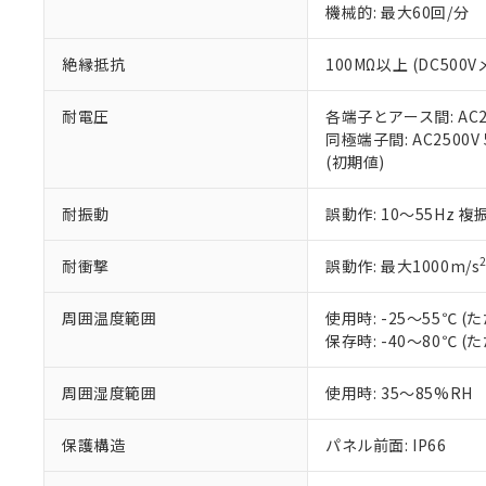
機械的: 最大60回/分
※本証明書は発行
また、RoHS指
混在することから
絶縁抵抗
100MΩ以上 (DC5
既に当社にて対応
り割愛しておりま
耐電圧
各端子とアース間: AC250
同極端子間: AC2500V
(初期値)
耐振動
誤動作: 10～55Hz 複
耐衝撃
誤動作: 最大1000m/s
周囲温度範囲
使用時: -25～55℃
保存時: -40～80℃
周囲湿度範囲
使用時: 35～85%RH
保護構造
パネル前面: IP66