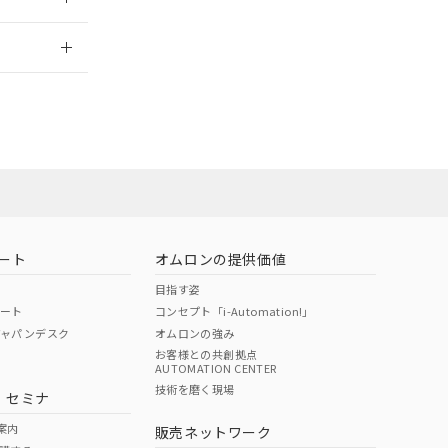
2026/7/29
担当オムロン
お問い合わせ
ート
オムロンの提供価値
目指す姿
ポート
コンセプト「i-Automation!」
ジャパンデスク
オムロンの強み
お客様との共創拠点
AUTOMATION CENTER
DIBP
BBP
DEHP
環境保護
技術を磨く現場
・セミナ
使用期限
案内
販売ネットワーク