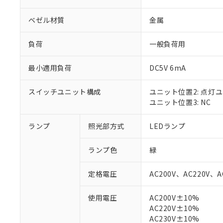
ベゼル材質
金属
負荷
一般負荷用
最小適用負荷
DC5V 6mA
スイッチユニット構成
ユニット位置2: 点灯
ユニット位置3: NC
ランプ
照光部方式
LEDランプ
※1 対応状況
ランプ色
緑
対応済み：EU
定格電圧
AC200V、AC220V、A
対応予定：EU R
対応予定なし：EU
使用電圧
AC200V±10%
調査・確認中：EU
ご利用条件
AC220V±10%
非該当品：ライセ
※1 中国RoHS
AC230V±10%
仕入先様の事情に