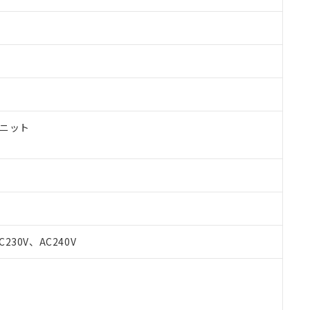
ユニット
 RoHS指令（10物質）の非含有に対応した製品が提供可能な商品です
C230V、AC240V
oHS指令（10物質）の非含有に対応した製品に切り替える予定のある
 RoHS指令（10物質）の非含有に非対応の商品で、対応品を出す予
 RoHS指令（10物質）の非含有の対応状況を調査中または確認中の
ンス料など無形物で、有害物質有無と関係のない商品です。
○×表
より、非含有部品としていたものが、含有品と判明した場合などやむ