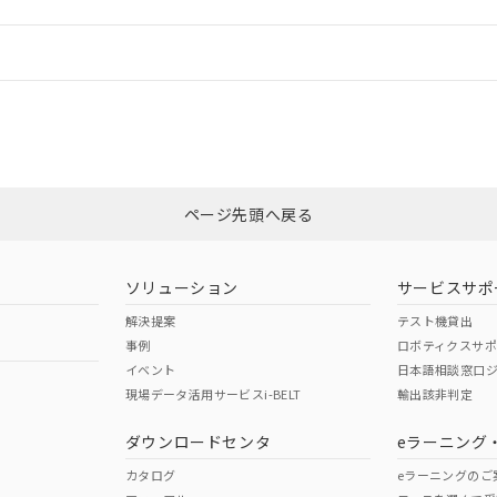
情報更新：
ログイン/会員登録
合状況については、「カスタマーサポートセンタ お客様相談室」または貴社
みください。
非含有証明書
※3
ページ先頭へ戻る
ダウンロードはこちら
ソリューション
サービスサポ
解決提案
テスト機貸出
事例
ロボティクスサ
イベント
日本語相談窓口
現場データ活用サービスi-BELT
輸出該非判定
I)
PBBs
PBDEs
DBP
ダウンロードセンタ
eラーニング
カタログ
eラーニングのご