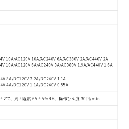
みいただき、同意のうえご利用ください。
材料含有率が中国RoHSの基準値以下であることを示します。
材料含有率が中国RoHSの基準値を超えていることを示します。
、当社制御機器事業取扱商品の当社在庫状況および標準価格(税抜)
ら貴社製品のうち、外国為替および外国貿易法に定める商品（以下｢
質）：
す。当社販売部門へお問い合わせください。
 水銀(Hg) 1000ppm以下、 カドミウム(Cd) 100ppm以下、
たは国外への提供する場合は、日本国政府の輸出許可(または役務取
000ppm以下、ポリ臭化ビフェニル類(PBB) 1000ppm以下、ポリ臭化ジフェニルエーテル類(P
事業取扱商品の中には、本サービスの対象外となる商品もあること
手続きをとります。
キシル) (DEHP)(別名：DOP) 1000ppm以下、フタル酸ブチルベンジル（BBP） 100
(GB/T26572)：
以下、フタル酸ジイソブチル (DIBP) 1000ppm以下
び標準価格照会結果は、記載している更新日時点での社内データに
物を破棄する場合は、完全に破砕するなど、違法に輸出されないよ
(水銀) : 1000ppm、 Cd(カドミウム) : 100ppm、
業用監視および制御機器に対する適用除外項目は除く。
覧された時点での実際の在庫および標準価格とは異なる場合がある
1000ppm、 PBBs(ポリ臭化ビフェニル類) : 1000ppm、 PBDEs(ポリ臭化ジフェニルエーテル類
物質については閾値を超える意図的な使用がないことを確認しています。
上の在庫あり
 1000ppm、 DIBP(フタル酸ジイソブチル) : 1000ppm、 BBP(フタル酸ブチルベンジル) :
品を、核兵器、ミサイル、化学兵器、生物兵器またはその他武器並
チルヘキシル)) : 1000ppm
況および標準価格はお客様のお取引先、またはお客様担当のオムロ
用いたしません。
V 10A/AC120V 10A/AC240V 6A/AC380V 2A/AC440V 2A
ご相談ください。
は満たないが在庫あり
製品を第三者に販売する場合は、上記1、2および3の内容を当該第
 10A/AC120V 6A/AC240V 3A/AC380V 1.9A/AC440V 1.6A
機器販売店や当社販売拠点は「
販売ネットワーク
」をご確認くだ
販売先および販売に係わる関係者が違法に輸出するおそれがある場
用期限
び標準価格結果を当社の事前の承諾なく第三者に漏洩または開示し
え状況などにより、予定月が前後することがあります。
(最新の在庫状況については、お客様のお取引先、またはお客様担当
V 8A/DC120V 2.2A/DC240V 1.1A
（10物質）のすべてが基準値以下であることを示します。
店・当社販売員にご確認ください)
能（部品リスト作成サービス）をご利用いただくには、I-Webメン
V 4A/DC120V 1.1A/DC240V 0.55A
使用状況下において有害物質が外部に漏えいし、環境に深刻な影響を
あります。
機種、また在庫状況の情報を公開していない機種
ェブサイト上で当社にご登録された部品リストについて、当社およ
書ダウンロード
す。当社販売部門へお問い合わせください。
0±2℃、周囲湿度 65±5%RH、操作ひん度 30回/min
品・サービスに関するお客様との取引・商談に必要な範囲で利用す
合意する
キャンセル
書をダウンロードすることができます。
利用者とは、
"個人情報の共同利用に関して"
の「1.共同利用者の
します。
10物質）の非含有証明書
明書（当社基準）