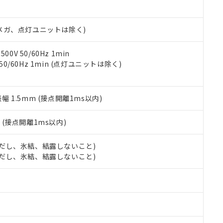
日時点で非含有を証明するもので、過去に遡って非含有を証明するも
令のフタル酸エステル類４物質の対応では、対応完了までの期間は出
備考欄に対応日を記載しておりました。
00Vメガ、点灯ユニットは除く)
品への在庫切替を完了していることから、特段のことがない限り、20
す。
0V 50/60Hz 1min
 50/60Hz 1min (点灯ユニットは除く)
振幅 1.5mm (接点開離1ms以内)
2
(接点開離1ms以内)
 (ただし、氷結、結露しないこと)
 (ただし、氷結、結露しないこと)