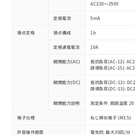
AC220～250V
があります。
以下の条件をお読
「○」：最大均質
「×」：最大均質
本サービスは
当社は、これ
定格電流
5mA
*EU RoHS指令（10物
「－」：未確認で
鉛(Pb) 1000ppm以下、
くものです。
う）を輸出ま
記
説明
六価クロム(Cr(Ⅵ)) 1
当社制御機器
などの必要な
フタル酸ビス(2-エチルヘ
接点定格
接点構成
1b
号
*中国RoHS10物質の基準値 
ル（DBP） 1000ppm
在庫状況およ
当社は規制貨
Pb(鉛) :1000ppm、 Hg
但し、RoHS指令で産
のであり、閲
ます。
Cr(Ⅵ)(六価クロム) : 
フタル酸エステル類の４
定格通電電流
10A
○
一定数以
DBP(フタル酸ジブチル) :
い。
当社は貴社製
DEHP(フタル酸ビス(2-エ
正式な納期状
置等に一切使
開閉能力(AC)
抵抗負荷(AC-12): AC24
当社販売員に
※2 対応予定月
△
一定数に
当社は、貴社
誘導負荷(AC-15): AC24V
オムロン制御
また当社は、
※2 環境保護使
在庫状況およ
部品在庫の切り替
たしません。
－
在庫なし
す。
開閉能力(DC)
抵抗負荷(DC-12): DC24
「ｅ」：有害物質
機器販売
マイパーツ機
誘導負荷(DC-13): DC24
「10」：通常の
ている必要が
味します。
空
受注生産
お客様が当ウ
※3 非含有証明
「－」：未確認で
開閉能力説明
測定条件: 周囲温度 2
白
が、当社の製
さい。
下記の非含有証明
端子仕様
ねじ締め端子 (M3.5)
※当社の共同
いる法人を指
EU RoHS指令（
許容操作頻度
電気的: 最大30回/分
51物質の非含有証