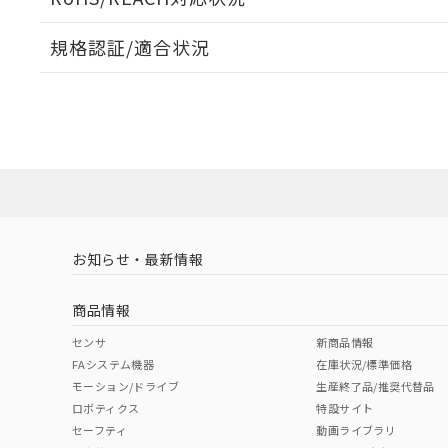
規格認証/適合状況
EU RoHS
注意事項・凡例
A30NL-MPM-TGA-G002-GEについての規格認証/適
営業員または販売店にお問い合わせください。
ダウンロードデータをご利用いただく前に、以下を必ずお読
対応状況
対応予定月
※1
※2
ソフトウェアの使用条件
対応済み
お知らせ・最新情報
中国 RoHS
注意事項・凡例
商品情報
中国 RoHS表
※1 ※2
センサ
新商品情報
FAシステム機器
在庫状況/標準価格
Pb
Hg
Cd
Cr(V
モーション/ドライブ
生産終了品/推奨代替品
ロボティクス
特設サイト
セーフティ
動画ライブラリ