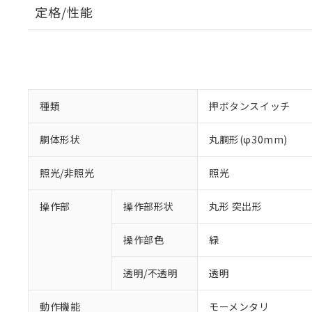
定格/性能
種類
押ボタンスイッチ
胴体形状
丸胴形(φ30mm)
照光/非照光
照光
操作部
操作部形状
丸形 突出形
操作部色
緑
透明/不透明
透明
動作機能
モーメンタリ