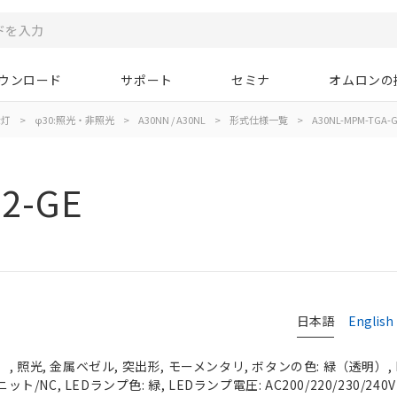
ウンロード
サポート
セミナ
オムロンの
示灯
>
φ30:照光・非照光
>
A30NN / A30NL
>
形式仕様一覧
>
A30NL-MPM-TGA-G
2-GE
日本語
English
 照光, 金属ベゼル, 突出形, モーメンタリ, ボタンの色: 緑（透明）, I
ット/NC, LEDランプ色: 緑, LEDランプ電圧: AC200/220/230/240V