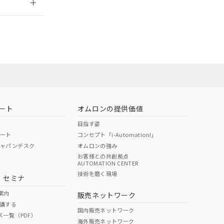
担当オムロン営
お問い合わせ
ート
オムロンの提供価値
目指す姿
ポート
コンセプト「i-Automation!」
ジャパンデスク
オムロンの強み
お客様との共創拠点
AUTOMATION CENTER
DIBP
BBP
DEHP
環境保護
技術を磨く現場
・セミナ
使用期限
案内
販売ネットワーク
講する
O
O
O
10
国内販売ネットワーク
ス一覧（PDF）
海外販売ネットワーク