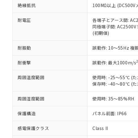
また、RoHS指
絶縁抵抗
100MΩ以上 (DC5
混在することから
既に当社にて対応
耐電圧
各端子とアース間: AC250
り割愛しておりま
同極端子間: AC2500V
(初期値)
耐振動
誤動作: 10～55Hz 複
耐衝撃
誤動作: 最大1000m/s
周囲温度範囲
使用時: -25～55℃
保存時: -40～80℃
周囲湿度範囲
使用時: 35～85%RH
保護構造
パネル前面: IP66
感電保護クラス
Class II