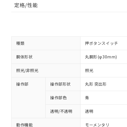
定格/性能
種類
押ボタンスイッチ
胴体形状
丸胴形(φ30mm)
照光/非照光
照光
操作部
操作部形状
丸形 突出形
操作部色
青
透明/不透明
透明
動作機能
モーメンタリ