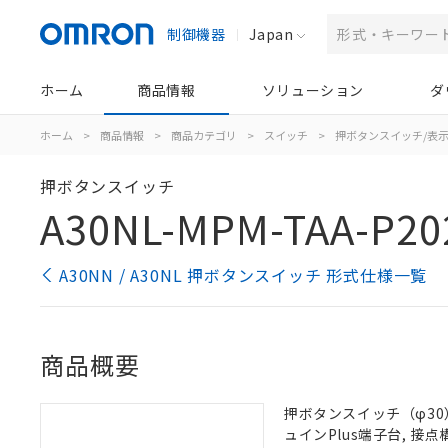
制御機器
Japan
ホーム
商品情報
ソリューション
ダ
ホーム
>
商品情報
>
商品カテゴリ
>
スイッチ
>
押ボタンスイッチ/表
押ボタンスイッチ
A30NL-MPM-TAA-P20
A30NN / A30NL 押ボタンスイッチ 形式仕様一覧
商品概要
押ボタンスイッチ（φ30）,
ュインPlus端子台, 接点構