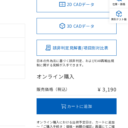
2D CADデータ
在庫・価格
無料テスト機
3D CADデータ
該非判定見解書/項目別対比表
日本の外為法に基づく該非判定、およびEAR再輸出規
制に関する見解が入手できます。
オンライン購入
¥ 3,190
販売価格（税込）
カートに追加
オンライン購入における出荷予定日は、カートに追加
～「ご購入手続き：価格・納期の確認」画面にてご確