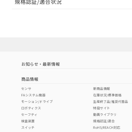
規格認証/適合状況
EU RoHS
注意事項・凡例
A30NL-MPM-TAA-P202-ACについての規格認証/適
業員または販売店にお問い合わせください。
ダウンロードデータをご利用いただく前に、以下を必ずお読
対応状況
対応予定月
※1
※2
ソフトウェアの使用条件
対応済み
お知らせ・最新情報
中国 RoHS
注意事項・凡例
商品情報
中国 RoHS表
※1 ※2
センサ
新商品情報
FAシステム機器
在庫状況/標準価格
Pb
Hg
Cd
Cr(V
モーション/ドライブ
生産終了品/推奨代替品
ロボティクス
特設サイト
セーフティ
動画ライブラリ
検査装置
規格認証/適合
X
O
O
O
スイッチ
RoHS/REACH対応