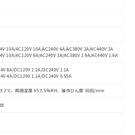
材料含有率が中国RoHSの基準値以下であることを示します。
材料含有率が中国RoHSの基準値を超えていることを示します。
、当社制御機器事業取扱商品の当社在庫状況および標準価格(税抜)
ら貴社製品のうち、外国為替および外国貿易法に定める商品（以下｢
質）：
す。当社販売部門へお問い合わせください。
 水銀(Hg) 1000ppm以下、 カドミウム(Cd) 100ppm以下、
たは国外への提供する場合は、日本国政府の輸出許可(または役務取
000ppm以下、ポリ臭化ビフェニル類(PBB) 1000ppm以下、ポリ臭化ジフェニルエーテル類(P
事業取扱商品の中には、本サービスの対象外となる商品もあること
手続きをとります。
キシル) (DEHP)(別名：DOP) 1000ppm以下、フタル酸ブチルベンジル（BBP） 100
(GB/T26572)：
以下、フタル酸ジイソブチル (DIBP) 1000ppm以下
び標準価格照会結果は、記載している更新日時点での社内データに
物を破棄する場合は、完全に破砕するなど、違法に輸出されないよ
(水銀) : 1000ppm、 Cd(カドミウム) : 100ppm、
業用監視および制御機器に対する適用除外項目は除く。
覧された時点での実際の在庫および標準価格とは異なる場合がある
1000ppm、 PBBs(ポリ臭化ビフェニル類) : 1000ppm、 PBDEs(ポリ臭化ジフェニルエーテル類
物質については閾値を超える意図的な使用がないことを確認しています。
上の在庫あり
 1000ppm、 DIBP(フタル酸ジイソブチル) : 1000ppm、 BBP(フタル酸ブチルベンジル) :
品を、核兵器、ミサイル、化学兵器、生物兵器またはその他武器並
チルヘキシル)) : 1000ppm
V 10A/AC120V 10A/AC240V 6A/AC380V 2A/AC440V 2A
況および標準価格はお客様のお取引先、またはお客様担当のオムロ
用いたしません。
 10A/AC120V 6A/AC240V 3A/AC380V 1.9A/AC440V 1.6A
ご相談ください。
は満たないが在庫あり
製品を第三者に販売する場合は、上記1、2および3の内容を当該第
機器販売店や当社販売拠点は「
販売ネットワーク
」をご確認くだ
販売先および販売に係わる関係者が違法に輸出するおそれがある場
用期限
び標準価格結果を当社の事前の承諾なく第三者に漏洩または開示し
え状況などにより、予定月が前後することがあります。
V 8A/DC120V 2.2A/DC240V 1.1A
(最新の在庫状況については、お客様のお取引先、またはお客様担当
V 4A/DC120V 1.1A/DC240V 0.55A
（10物質）のすべてが基準値以下であることを示します。
店・当社販売員にご確認ください)
能（部品リスト作成サービス）をご利用いただくには、I-Webメン
使用状況下において有害物質が外部に漏えいし、環境に深刻な影響を
あります。
0±2℃、周囲湿度 65±5%RH、操作ひん度 30回/min
機種、また在庫状況の情報を公開していない機種
ェブサイト上で当社にご登録された部品リストについて、当社およ
書ダウンロード
す。当社販売部門へお問い合わせください。
品・サービスに関するお客様との取引・商談に必要な範囲で利用す
合意する
キャンセル
子台
書をダウンロードすることができます。
利用者とは、
"個人情報の共同利用に関して"
の「1.共同利用者の
します。
10物質）の非含有証明書
明書（当社基準）
日時点で非含有を証明するもので、過去に遡って非含有を証明するも