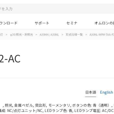
ウンロード
サポート
セミナ
オムロンの
示灯
>
φ30:照光・非照光
>
A30NN / A30NL
>
形式仕様一覧
>
A30NL-MPM-TAA-P
2-AC
日本語
English
 照光, 金属ベゼル, 突出形, モーメンタリ, ボタンの色: 青（透明）, I
成: NC/点灯ユニット/NC, LEDランプ色: 青, LEDランプ電圧: AC/DC