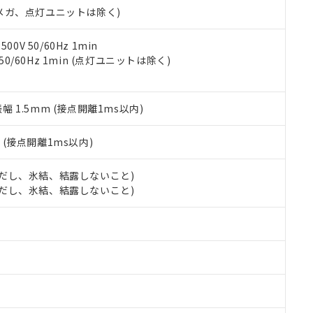
令のフタル酸エステル類４物質の対応では、対応完了までの期間は出
00Vメガ、点灯ユニットは除く)
備考欄に対応日を記載しておりました。
品への在庫切替を完了していることから、特段のことがない限り、20
0V 50/60Hz 1min
す。
 50/60Hz 1min (点灯ユニットは除く)
振幅 1.5mm (接点開離1ms以内)
2
(接点開離1ms以内)
 (ただし、氷結、結露しないこと)
 (ただし、氷結、結露しないこと)