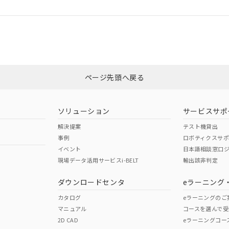
ログイン/会員登録
合状況については、「カスタマーサポートセンタ お客様相談室」または貴社
みください。
非含有証明書
※3
ページ先頭へ戻る
ダウンロードはこちら
ソリューション
サービスサポ
解決提案
テスト機貸出
事例
ロボティクスサ
イベント
日本語相談窓口
現場データ活用サービスi-BELT
輸出該非判定
I)
PBBs
PBDEs
DBP
ダウンロードセンタ
eラーニング
カタログ
eラーニングのご
マニュアル
コースを選んで受
O
O
O
2D CAD
eラーニングコー