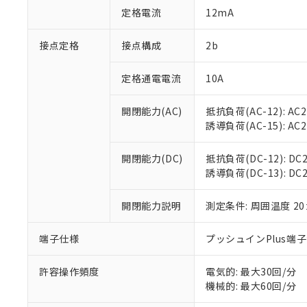
「○」：最大均質
定格電流
12mA
「×」：最大均質
本サービスは
当社は、これ
*EU RoHS指令（10物
「－」：未確認で
鉛(Pb) 1000ppm以下、
くものです。
う）を輸出ま
接点定格
接点構成
2b
記
説明
六価クロム(Cr(Ⅵ)) 1
当社制御機器
などの必要な
フタル酸ビス(2-エチルヘ
号
*中国RoHS10物質の基準値 
ル（DBP） 1000ppm
在庫状況およ
当社は規制貨
Pb(鉛) :1000ppm、 Hg
定格通電電流
10A
但し、RoHS指令で産
のであり、閲
ます。
Cr(Ⅵ)(六価クロム) : 
フタル酸エステル類の４
○
一定数以
DBP(フタル酸ジブチル) :
い。
当社は貴社製
DEHP(フタル酸ビス(2-エ
開閉能力(AC)
抵抗負荷(AC-12): AC24
正式な納期状
置等に一切使
誘導負荷(AC-15): AC24V
当社販売員に
※2 対応予定月
△
一定数に
当社は、貴社
オムロン制御
また当社は、
※2 環境保護使
在庫状況およ
部品在庫の切り替
たしません。
開閉能力(DC)
抵抗負荷(DC-12): DC24
－
在庫なし
す。
誘導負荷(DC-13): DC24
「ｅ」：有害物質
機器販売
マイパーツ機
「10」：通常の
ている必要が
味します。
開閉能力説明
測定条件: 周囲温度 2
空
受注生産
お客様が当ウ
※3 非含有証明
「－」：未確認で
白
が、当社の製
端子仕様
プッシュインPlus端
さい。
下記の非含有証明
※当社の共同
いる法人を指
許容操作頻度
電気的: 最大30回/分
EU RoHS指令（
機械的: 最大60回/分
51物質の非含有証
※本証明書は発行