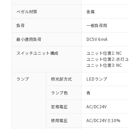
ベゼル材質
金属
負荷
一般負荷用
最小適用負荷
DC5V 6mA
スイッチユニット構成
ユニット位置1: NC
ユニット位置2: 点灯
ユニット位置3: NC
※1 対応状況
ランプ
照光部方式
LEDランプ
対応済み：EU
ランプ色
青
対応予定：EU R
対応予定なし：EU
定格電圧
AC/DC24V
調査・確認中：EU
ご利用条件
非該当品：ライセ
※1 中国RoHS
使用電圧
AC/DC24V±10%
仕入先様の事情に
があります。
以下の条件をお読