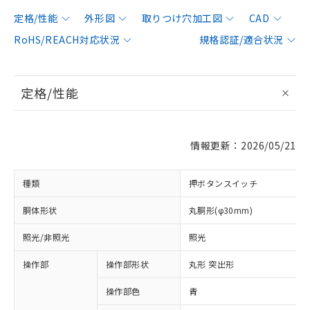
定格/性能
外形図
取りつけ穴加工図
CAD
RoHS/REACH対応状況
規格認証/適合状況
定格/性能
情報更新：2026/05/21
種類
押ボタンスイッチ
胴体形状
丸胴形(φ30mm)
照光/非照光
照光
操作部
操作部形状
丸形 突出形
操作部色
青