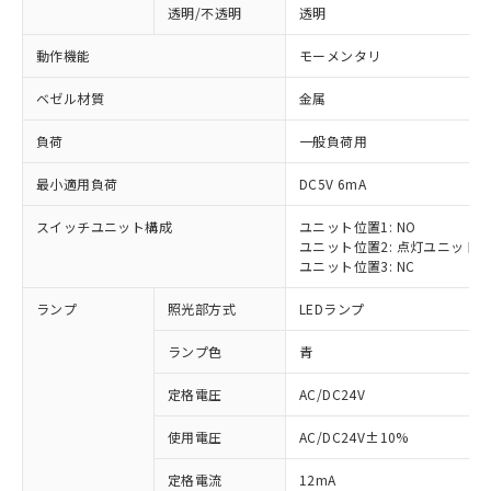
透明/不透明
透明
動作機能
モーメンタリ
ベゼル材質
金属
負荷
一般負荷用
最小適用負荷
DC5V 6mA
スイッチユニット構成
ユニット位置1: NO
ユニット位置2: 点灯ユニット
ユニット位置3: NC
ランプ
照光部方式
LEDランプ
ランプ色
青
定格電圧
AC/DC24V
使用電圧
AC/DC24V±10%
定格電流
12mA