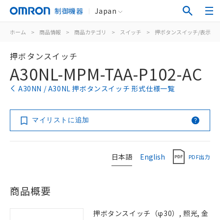
制御機器
Japan
ホーム
>
商品情報
>
商品カテゴリ
>
スイッチ
>
押ボタンスイッチ/表示灯
押ボタンスイッチ
A30NL-MPM-TAA-P102-AC
A30NN / A30NL 押ボタンスイッチ 形式仕様一覧
マイリストに追加
日本語
English
PDF出力
商品概要
押ボタンスイッチ（φ30）, 照光, 金