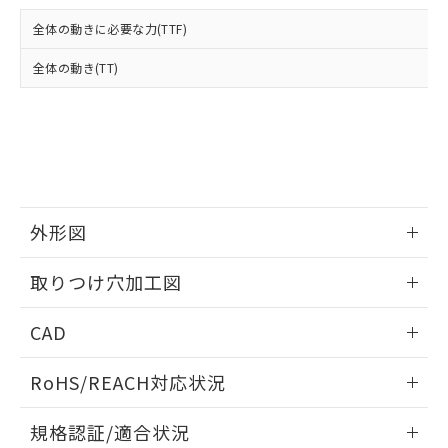
および当社の共同利用者が、当社の製
下記の非含有証明書をダウンロードするこ
品・サービスに関するお客様との取
全体の動きに必要な力(TTF)
とができます。
合意する
キャンセル
引・商談に必要な範囲で利用すること
をご了承ください。
全体の動き(TT)
EU RoHS指令（10物質）の非含有証明書
※当社の共同利用者とは、
"個人情報
51物質の非含有証明書（当社基準）
の共同利用に関して"
の「1.共同利
※本証明書は発行日時点で非含有を証明す
用者の範囲」に記載されている法人を
るもので、過去に遡って非含有を証明する
指します。
ものではありません。
また、RoHS指令のフタル酸エステル類４
物質の対応では、対応完了までの期間は出
荷製品に未対応品が混在することから備考
外形図
欄に対応日を記載しておりました。
情報更新：2026/05/21
既に当社にて対応品への在庫切替を完了
取りつけ穴加工図
していることから、特段のことがない限
り、2022年1月12日より割愛しておりま
情報更新：2026/05/21
CAD
す。
ログイン/会員登録いただくと、CADデータをダウンロー
RoHS/REACH対応状況
ドすることができます。
情報更新：2026/7/29
規格認証/適合状況