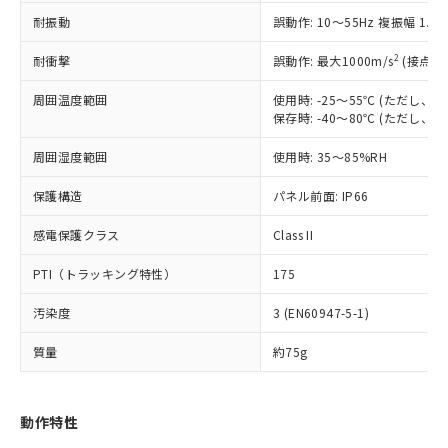
（以下｢規制貨物等」という）を輸出
記載している更新日時点での社内デー
耐振動
誤動作: 10～55Hz 複振幅 1.
*EU RoHS指令（10物質）：
または国外への提供する場合は、日本
記
タに基づき作成されるものであり、閲
説明
鉛(Pb) 1000ppm以下、 水銀(Hg) 1000ppm以下、 カド
*中国RoHS10物質の基準値 (GB/T26572)：
国政府の輸出許可(または役務取引許
号
覧された時点での実際の在庫および標
ミウム(Cd) 100ppm以下、
Pb(鉛) :1000ppm、 Hg(水銀) : 1000ppm、 Cd(カドミウ
2
耐衝撃
誤動作: 最大1000m/s
(接点開
可)を取得するなどの必要な手続きを
六価クロム(Cr(Ⅵ)) 1000ppm以下、ポリ臭化ビフェニル
ム) : 100ppm、
準価格とは異なる場合があることをご
類(PBB) 1000ppm以下、ポリ臭化ジフェニルエーテル類
Cr(Ⅵ)(六価クロム) : 1000ppm、 PBBs(ポリ臭化ビフェ
とります。
了承ください。
(PBDE) 1000ppm以下、フタル酸ビス(2-エチルヘキシ
周囲温度範囲
使用時: -25～55℃ (ただし
○
一定数以上の在庫あり
ニル類) : 1000ppm、 PBDEs(ポリ臭化ジフェニルエーテ
当社は規制貨物を破棄する場合は、完
ル) (DEHP)(別名：DOP) 1000ppm以下、フタル酸ブチ
正式な納期状況および標準価格はお客
ル類) : 1000ppm、
保存時: -40～80℃ (ただし
ルベンジル（BBP） 1000ppm以下、フタル酸ジブチル
全に破砕するなど、違法に輸出されな
DBP(フタル酸ジブチル) : 1000ppm、 DIBP(フタル酸ジ
様のお取引先、またはお客様担当のオ
（DBP） 1000ppm以下、フタル酸ジイソブチル
イソブチル) : 1000ppm、 BBP(フタル酸ブチルベンジ
△
一定数には満たないが在庫あり
いよう必要な手段を講じます。
周囲湿度範囲
使用時: 35～85%RH
ムロン制御機器販売店・当社販売員に
(DIBP) 1000ppm以下
ル) : 1000ppm、
当社は貴社製品を、核兵器、ミサイ
但し、RoHS指令で産業用監視および制御機器に対する
DEHP(フタル酸ビス(2-エチルヘキシル)) : 1000ppm
ご相談ください。
適用除外項目は除く。
ル、化学兵器、生物兵器またはその他
保護構造
パネル前面: IP66
－
在庫なし(最新の在庫状況につ
オムロン制御機器販売店や当社販売拠
フタル酸エステル類の４物質については閾値を超える意
武器並びにこれらの製造装置等に一切
いては、お客様のお取引先、ま
図的な使用がないことを確認しています。
点は「
販売ネットワーク
」をご確認
※2 環境保護使用期限
感電保護クラス
Class II
使用いたしません。
たはお客様担当のオムロン制御
ください。
当社は、貴社製品を第三者に販売する
機器販売店・当社販売員にご確
在庫状況および標準価格結果を当社の
PTI（トラッキング特性）
175
※2 対応予定月
「ｅ」：有害物質（10物質）のすべてが基
場合は、上記1、2および3の内容を当
認ください)
事前の承諾なく第三者に漏洩または開
準値以下であることを示します。
該第三者に通知します。また当社は、
示しないようお願いします。
汚染度
3 (EN60947-5-1)
部品在庫の切り替え状況などにより、予定
「10」：通常の使用状況下において有害物
販売先および販売に係わる関係者が違
マイパーツ機能（部品リスト作成サー
空
受注生産機種、また在庫状況の
月が前後することがあります。
質が外部に漏えいし、環境に深刻な影響を
法に輸出するおそれがある場合は、取
ビス）をご利用いただくには、I-Web
白
情報を公開していない機種
質量
約75g
及ぼさない年数を意味します。
り引きをいたしません。
メンバーズにご登録されている必要が
「－」：未確認です。当社販売部門へお問
あります。
い合わせください。
お客様が当ウェブサイト上で当社にご
動作特性
※3 非含有証明書ダウンロード
登録された部品リストについて、当社