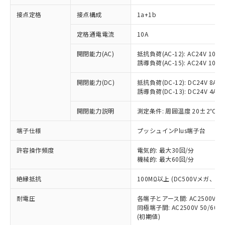
接点定格
接点構成
1a+1b
※1 対応状況
定格通電電流
10A
対応済み：EU RoHS指令（10物質）の
開閉能力(AC)
抵抗負荷(AC-12): AC24V 10A/A
非含有に対応した製品が提供可能な商品で
誘導負荷(AC-15): AC24V 10A/AC
す。
対応予定：EU RoHS指令（10物質）の非含
開閉能力(DC)
抵抗負荷(DC-12): DC24V 8A/DC
ご利用条件
有に対応した製品に切り替える予定のある
誘導負荷(DC-13): DC24V 4A/DC
商品です。
対応予定なし：EU RoHS指令（10物質）の
開閉能力説明
測定条件: 周囲温度 20±2℃、
以下の条件をお読みいただき、同意のうえ
非含有に非対応の商品で、対応品を出す予
ご利用ください。
端子仕様
プッシュインPlus端子台
定はありません。
調査・確認中：EU RoHS指令（10物質）の
本サービスは、当社制御機器事業取扱
※1 中国RoHS○×表
許容操作頻度
電気的: 最大30回/分
非含有の対応状況を調査中または確認中の
商品の当社在庫状況および標準価格
機械的: 最大60回/分
商品です。
(税抜)を提供させていただくもので
「○」：最大均質材料含有率が中国RoHSの
非該当品：ライセンス料など無形物で、有
す。
絶縁抵抗
100MΩ以上 (DC500Vメガ、
基準値以下であることを示します。
害物質有無と関係のない商品です。
当社制御機器事業取扱商品の中には、
「×」：最大均質材料含有率が中国RoHSの
仕入先様の事情により、非含有部品として
耐電圧
各端子とアース間: AC2500V 50/
本サービスの対象外となる商品もある
基準値を超えていることを示します。
いたものが、含有品と判明した場合などや
当社は、これら貴社製品のうち、外国
同極端子間: AC2500V 50/60
ことをご了承ください。
「－」：未確認です。当社販売部門へお問
むを得ず変更することがあります。
(初期値)
為替および外国貿易法に定める商品
在庫状況および標準価格照会結果は、
い合わせください。