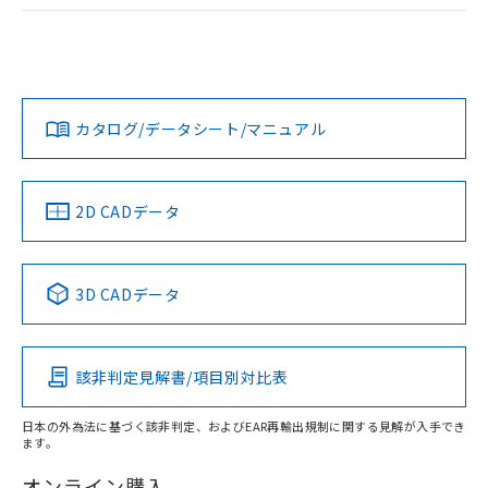
ログイン/会員登録
EU RoHS
注意事項・凡例
A30NL-MPM-TAA-P102-ACについての規格認証/適合状況に
ついては、「カスタマーサポートセンタ お客様相談室」また
は貴社担当オムロン営業員または販売店にお問い合わせくだ
対応状況
対応予定月
※1
※2
さい。
ダウンロードデータをご利用いただく前に、以下を必ずお読
みください。
カタログ/データシート/マニュアル
対応済み
ソフトウェアの使用条件
お問い合わせ
中国 RoHS
注意事項・凡例
2D CADデータ
中国 RoHS表
※1 ※2
3D CADデータ
Pb
Hg
Cd
Cr(VI)
該非判定見解書/項目別対比表
X
O
O
O
日本の外為法に基づく該非判定、およびEAR再輸出規制に関する見解が入手でき
ます。
"対応済み"や非含有の記載がされた商品であっても、流通
在庫等で未対応品が混在する可能性があります。
オンライン購入