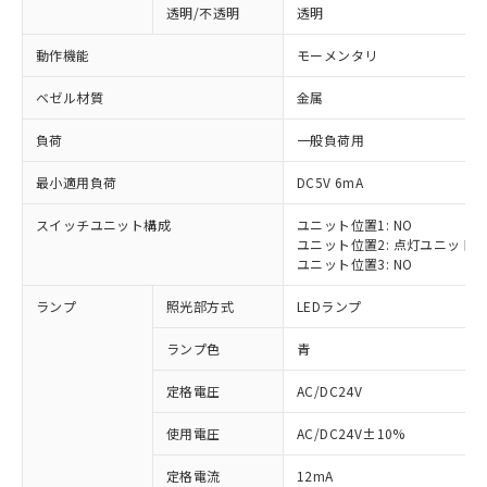
透明/不透明
透明
動作機能
モーメンタリ
ベゼル材質
金属
負荷
一般負荷用
最小適用負荷
DC5V 6mA
スイッチユニット構成
ユニット位置1: NO
ユニット位置2: 点灯ユニット
ユニット位置3: NO
ランプ
照光部方式
LEDランプ
ランプ色
青
定格電圧
AC/DC24V
※1 対応状況
使用電圧
AC/DC24V±10%
定格電流
12mA
対応済み：EU RoHS指令（10物質）の