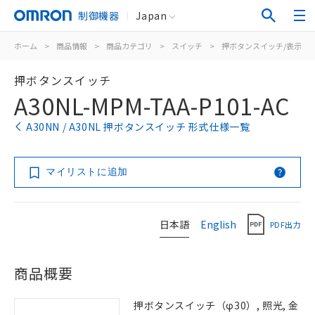
制御機器
Japan
ホーム
>
商品情報
>
商品カテゴリ
>
スイッチ
>
押ボタンスイッチ/表示灯
押ボタンスイッチ
A30NL-MPM-TAA-P101-AC
A30NN / A30NL 押ボタンスイッチ 形式仕様一覧
マイリストに追加
日本語
English
PDF出力
商品概要
押ボタンスイッチ（φ30）, 照光, 金