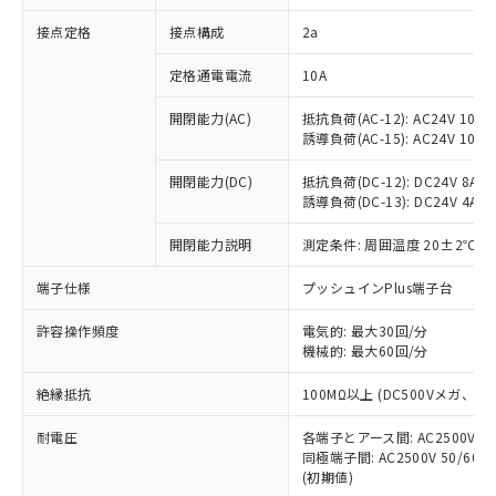
非含有に対応した製品が提供可能な商品で
接点定格
接点構成
2a
す。
対応予定：EU RoHS指令（10物質）の非含
ご利用条件
定格通電電流
10A
有に対応した製品に切り替える予定のある
商品です。
開閉能力(AC)
抵抗負荷(AC-12): AC24V 10A/A
対応予定なし：EU RoHS指令（10物質）の
誘導負荷(AC-15): AC24V 10A/AC
以下の条件をお読みいただき、同意のうえ
非含有に非対応の商品で、対応品を出す予
ご利用ください。
定はありません。
開閉能力(DC)
抵抗負荷(DC-12): DC24V 8A/DC
調査・確認中：EU RoHS指令（10物質）の
誘導負荷(DC-13): DC24V 4A/DC
本サービスは、当社制御機器事業取扱
※1 中国RoHS○×表
非含有の対応状況を調査中または確認中の
商品の当社在庫状況および標準価格
開閉能力説明
測定条件: 周囲温度 20±2℃、
商品です。
(税抜)を提供させていただくもので
「○」：最大均質材料含有率が中国RoHSの
非該当品：ライセンス料など無形物で、有
す。
端子仕様
プッシュインPlus端子台
基準値以下であることを示します。
害物質有無と関係のない商品です。
当社制御機器事業取扱商品の中には、
「×」：最大均質材料含有率が中国RoHSの
仕入先様の事情により、非含有部品として
本サービスの対象外となる商品もある
許容操作頻度
電気的: 最大30回/分
基準値を超えていることを示します。
いたものが、含有品と判明した場合などや
当社は、これら貴社製品のうち、外国
ことをご了承ください。
機械的: 最大60回/分
「－」：未確認です。当社販売部門へお問
むを得ず変更することがあります。
為替および外国貿易法に定める商品
在庫状況および標準価格照会結果は、
い合わせください。
（以下｢規制貨物等」という）を輸出
絶縁抵抗
100MΩ以上 (DC500Vメガ、
記載している更新日時点での社内デー
*EU RoHS指令（10物質）：
または国外への提供する場合は、日本
記
タに基づき作成されるものであり、閲
説明
鉛(Pb) 1000ppm以下、 水銀(Hg) 1000ppm以下、 カド
*中国RoHS10物質の基準値 (GB/T26572)：
国政府の輸出許可(または役務取引許
耐電圧
各端子とアース間: AC2500V 50/
号
覧された時点での実際の在庫および標
ミウム(Cd) 100ppm以下、
Pb(鉛) :1000ppm、 Hg(水銀) : 1000ppm、 Cd(カドミウ
同極端子間: AC2500V 50/60
可)を取得するなどの必要な手続きを
六価クロム(Cr(Ⅵ)) 1000ppm以下、ポリ臭化ビフェニル
ム) : 100ppm、
準価格とは異なる場合があることをご
類(PBB) 1000ppm以下、ポリ臭化ジフェニルエーテル類
(初期値)
Cr(Ⅵ)(六価クロム) : 1000ppm、 PBBs(ポリ臭化ビフェ
とります。
了承ください。
(PBDE) 1000ppm以下、フタル酸ビス(2-エチルヘキシ