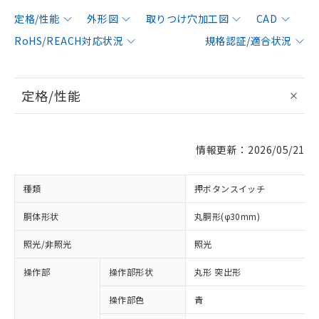
定格/性能
外形図
取りつけ穴加工図
CAD
RoHS/REACH対応状況
規格認証/適合状況
定格/性能
情報更新：2026/05/21
種類
押ボタンスイッチ
胴体形状
丸胴形(φ30mm)
照光/非照光
照光
操作部
操作部形状
丸形 突出形
操作部色
青