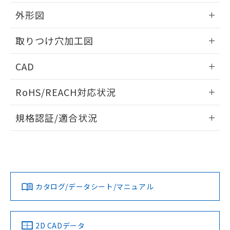
51物質の非含有証明書（当社基準）
の共同利用に関して"
の「1.共同利
※本証明書は発行日時点で非含有を証明す
外形図
用者の範囲」に記載されている法人を
るもので、過去に遡って非含有を証明する
指します。
ものではありません。
情報更新：2026/05/21
取りつけ穴加工図
また、RoHS指令のフタル酸エステル類４
物質の対応では、対応完了までの期間は出
情報更新：2026/05/21
CAD
荷製品に未対応品が混在することから備考
欄に対応日を記載しておりました。
ログイン/会員登録いただくと、CADデータをダウンロー
既に当社にて対応品への在庫切替を完了
RoHS/REACH対応状況
ドすることができます。
していることから、特段のことがない限
り、2022年1月12日より割愛しておりま
情報更新：2026/7/29
規格認証/適合状況
す。
ログイン/会員登録
EU RoHS
注意事項・凡例
A30NL-MPM-TAA-P101-ACについての規格認証/適合状況に
ついては、「カスタマーサポートセンタ お客様相談室」また
は貴社担当オムロン営業員または販売店にお問い合わせくだ
対応状況
対応予定月
※1
※2
さい。
ダウンロードデータをご利用いただく前に、以下を必ずお読
みください。
カタログ/データシート/マニュアル
対応済み
ソフトウェアの使用条件
お問い合わせ
中国 RoHS
注意事項・凡例
2D CADデータ