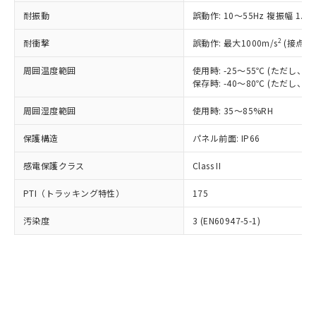
○
一定数以上の在庫あり
ニル類) : 1000ppm、 PBDEs(ポリ臭化ジフェニルエーテ
当社は規制貨物を破棄する場合は、完
ル) (DEHP)(別名：DOP) 1000ppm以下、フタル酸ブチ
正式な納期状況および標準価格はお客
ル類) : 1000ppm、
耐振動
誤動作: 10～55Hz 複振幅 1.
ルベンジル（BBP） 1000ppm以下、フタル酸ジブチル
全に破砕するなど、違法に輸出されな
DBP(フタル酸ジブチル) : 1000ppm、 DIBP(フタル酸ジ
様のお取引先、またはお客様担当のオ
（DBP） 1000ppm以下、フタル酸ジイソブチル
イソブチル) : 1000ppm、 BBP(フタル酸ブチルベンジ
△
一定数には満たないが在庫あり
いよう必要な手段を講じます。
ムロン制御機器販売店・当社販売員に
(DIBP) 1000ppm以下
2
耐衝撃
ル) : 1000ppm、
誤動作: 最大1000m/s
(接点開
当社は貴社製品を、核兵器、ミサイ
但し、RoHS指令で産業用監視および制御機器に対する
DEHP(フタル酸ビス(2-エチルヘキシル)) : 1000ppm
ご相談ください。
適用除外項目は除く。
ル、化学兵器、生物兵器またはその他
－
在庫なし(最新の在庫状況につ
オムロン制御機器販売店や当社販売拠
周囲温度範囲
使用時: -25～55℃ (ただし
フタル酸エステル類の４物質については閾値を超える意
武器並びにこれらの製造装置等に一切
いては、お客様のお取引先、ま
図的な使用がないことを確認しています。
保存時: -40～80℃ (ただし
点は「
販売ネットワーク
」をご確認
※2 環境保護使用期限
使用いたしません。
たはお客様担当のオムロン制御
ください。
当社は、貴社製品を第三者に販売する
周囲湿度範囲
使用時: 35～85%RH
機器販売店・当社販売員にご確
在庫状況および標準価格結果を当社の
※2 対応予定月
「ｅ」：有害物質（10物質）のすべてが基
場合は、上記1、2および3の内容を当
認ください)
事前の承諾なく第三者に漏洩または開
準値以下であることを示します。
保護構造
パネル前面: IP66
該第三者に通知します。また当社は、
示しないようお願いします。
部品在庫の切り替え状況などにより、予定
「10」：通常の使用状況下において有害物
販売先および販売に係わる関係者が違
マイパーツ機能（部品リスト作成サー
空
受注生産機種、また在庫状況の
感電保護クラス
Class II
月が前後することがあります。
質が外部に漏えいし、環境に深刻な影響を
法に輸出するおそれがある場合は、取
ビス）をご利用いただくには、I-Web
白
情報を公開していない機種
及ぼさない年数を意味します。
り引きをいたしません。
メンバーズにご登録されている必要が
PTI（トラッキング特性）
175
「－」：未確認です。当社販売部門へお問
あります。
い合わせください。
お客様が当ウェブサイト上で当社にご
汚染度
3 (EN60947-5-1)
※3 非含有証明書ダウンロード
登録された部品リストについて、当社
および当社の共同利用者が、当社の製
下記の非含有証明書をダウンロードするこ
品・サービスに関するお客様との取
とができます。
合意する
キャンセル
引・商談に必要な範囲で利用すること
をご了承ください。
EU RoHS指令（10物質）の非含有証明書
※当社の共同利用者とは、
"個人情報