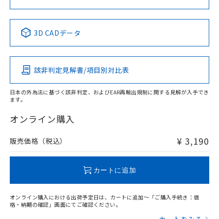
中国 RoHS表
※1 ※2
3D CADデータ
Pb
Hg
Cd
Cr(VI)
該非判定見解書/項目別対比表
X
O
O
O
日本の外為法に基づく該非判定、およびEAR再輸出規制に関する見解が入手でき
ます。
"対応済み"や非含有の記載がされた商品であっても、流通
在庫等で未対応品が混在する可能性があります。
オンライン購入
非含有品が必要な際は、弊社営業部門もしくは販売店へお
問い合わせください。
¥ 3,190
販売価格（税込）
この製品のRoHS/REACH対応状況ページへ
カートに追加
オンライン購入における出荷予定日は、カートに追加～「ご購入手続き：価
格・納期の確認」画面にてご確認ください。