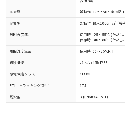
(初期値)
了承ください。
(PBDE) 1000ppm以下、フタル酸ビス(2-エチルヘキシ
○
一定数以上の在庫あり
ニル類) : 1000ppm、 PBDEs(ポリ臭化ジフェニルエーテ
当社は規制貨物を破棄する場合は、完
ル) (DEHP)(別名：DOP) 1000ppm以下、フタル酸ブチ
正式な納期状況および標準価格はお客
ル類) : 1000ppm、
ルベンジル（BBP） 1000ppm以下、フタル酸ジブチル
全に破砕するなど、違法に輸出されな
耐振動
DBP(フタル酸ジブチル) : 1000ppm、 DIBP(フタル酸ジ
誤動作: 10～55Hz 複振幅 1.
様のお取引先、またはお客様担当のオ
（DBP） 1000ppm以下、フタル酸ジイソブチル
イソブチル) : 1000ppm、 BBP(フタル酸ブチルベンジ
△
一定数には満たないが在庫あり
いよう必要な手段を講じます。
ムロン制御機器販売店・当社販売員に
(DIBP) 1000ppm以下
ル) : 1000ppm、
2
耐衝撃
誤動作: 最大1000m/s
(接点開
当社は貴社製品を、核兵器、ミサイ
但し、RoHS指令で産業用監視および制御機器に対する
DEHP(フタル酸ビス(2-エチルヘキシル)) : 1000ppm
ご相談ください。
適用除外項目は除く。
ル、化学兵器、生物兵器またはその他
－
在庫なし(最新の在庫状況につ
オムロン制御機器販売店や当社販売拠
フタル酸エステル類の４物質については閾値を超える意
周囲温度範囲
使用時: -25～55℃ (ただし
武器並びにこれらの製造装置等に一切
いては、お客様のお取引先、ま
図的な使用がないことを確認しています。
点は「
販売ネットワーク
」をご確認
保存時: -40～80℃ (ただし
※2 環境保護使用期限
使用いたしません。
たはお客様担当のオムロン制御
ください。
当社は、貴社製品を第三者に販売する
機器販売店・当社販売員にご確
在庫状況および標準価格結果を当社の
周囲湿度範囲
使用時: 35～85%RH
※2 対応予定月
「ｅ」：有害物質（10物質）のすべてが基
場合は、上記1、2および3の内容を当
認ください)
事前の承諾なく第三者に漏洩または開
準値以下であることを示します。
該第三者に通知します。また当社は、
示しないようお願いします。
保護構造
パネル前面: IP66
部品在庫の切り替え状況などにより、予定
「10」：通常の使用状況下において有害物
販売先および販売に係わる関係者が違
マイパーツ機能（部品リスト作成サー
空
受注生産機種、また在庫状況の
月が前後することがあります。
質が外部に漏えいし、環境に深刻な影響を
法に輸出するおそれがある場合は、取
感電保護クラス
Class II
ビス）をご利用いただくには、I-Web
白
情報を公開していない機種
及ぼさない年数を意味します。
り引きをいたしません。
メンバーズにご登録されている必要が
「－」：未確認です。当社販売部門へお問
PTI（トラッキング特性）
175
あります。
い合わせください。
お客様が当ウェブサイト上で当社にご
※3 非含有証明書ダウンロード
汚染度
3 (EN60947-5-1)
登録された部品リストについて、当社
および当社の共同利用者が、当社の製
下記の非含有証明書をダウンロードするこ
品・サービスに関するお客様との取
とができます。
合意する
キャンセル
引・商談に必要な範囲で利用すること
をご了承ください。
EU RoHS指令（10物質）の非含有証明書
※当社の共同利用者とは、
"個人情報