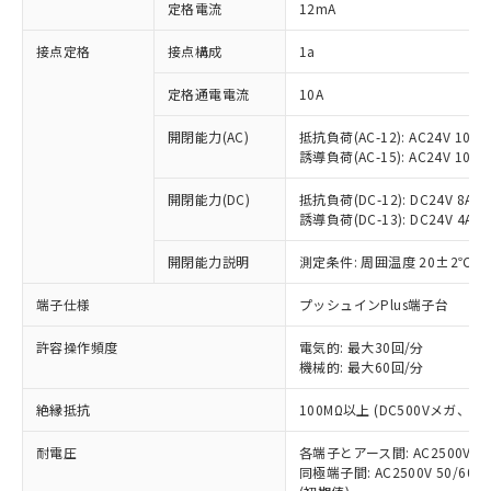
対応済み：EU RoHS指令（10物質）の
定格電流
12mA
非含有に対応した製品が提供可能な商品で
す。
接点定格
接点構成
1a
対応予定：EU RoHS指令（10物質）の非含
ご利用条件
有に対応した製品に切り替える予定のある
定格通電電流
10A
商品です。
開閉能力(AC)
抵抗負荷(AC-12): AC24V 10A/A
対応予定なし：EU RoHS指令（10物質）の
以下の条件をお読みいただき、同意のうえ
誘導負荷(AC-15): AC24V 10A/AC
非含有に非対応の商品で、対応品を出す予
ご利用ください。
定はありません。
開閉能力(DC)
抵抗負荷(DC-12): DC24V 8A/DC
調査・確認中：EU RoHS指令（10物質）の
本サービスは、当社制御機器事業取扱
誘導負荷(DC-13): DC24V 4A/DC
※1 中国RoHS○×表
非含有の対応状況を調査中または確認中の
商品の当社在庫状況および標準価格
商品です。
開閉能力説明
測定条件: 周囲温度 20±2℃、
(税抜)を提供させていただくもので
「○」：最大均質材料含有率が中国RoHSの
非該当品：ライセンス料など無形物で、有
す。
基準値以下であることを示します。
害物質有無と関係のない商品です。
端子仕様
プッシュインPlus端子台
当社制御機器事業取扱商品の中には、
「×」：最大均質材料含有率が中国RoHSの
仕入先様の事情により、非含有部品として
本サービスの対象外となる商品もある
基準値を超えていることを示します。
いたものが、含有品と判明した場合などや
許容操作頻度
電気的: 最大30回/分
当社は、これら貴社製品のうち、外国
ことをご了承ください。
「－」：未確認です。当社販売部門へお問
機械的: 最大60回/分
むを得ず変更することがあります。
為替および外国貿易法に定める商品
在庫状況および標準価格照会結果は、
い合わせください。
（以下｢規制貨物等」という）を輸出
記載している更新日時点での社内デー
絶縁抵抗
100MΩ以上 (DC500Vメガ、
*EU RoHS指令（10物質）：
または国外への提供する場合は、日本
記
タに基づき作成されるものであり、閲
説明
鉛(Pb) 1000ppm以下、 水銀(Hg) 1000ppm以下、 カド
*中国RoHS10物質の基準値 (GB/T26572)：
国政府の輸出許可(または役務取引許
号
覧された時点での実際の在庫および標
ミウム(Cd) 100ppm以下、
耐電圧
Pb(鉛) :1000ppm、 Hg(水銀) : 1000ppm、 Cd(カドミウ
各端子とアース間: AC2500V 50/
可)を取得するなどの必要な手続きを
六価クロム(Cr(Ⅵ)) 1000ppm以下、ポリ臭化ビフェニル
ム) : 100ppm、
準価格とは異なる場合があることをご
同極端子間: AC2500V 50/60
類(PBB) 1000ppm以下、ポリ臭化ジフェニルエーテル類
Cr(Ⅵ)(六価クロム) : 1000ppm、 PBBs(ポリ臭化ビフェ
とります。