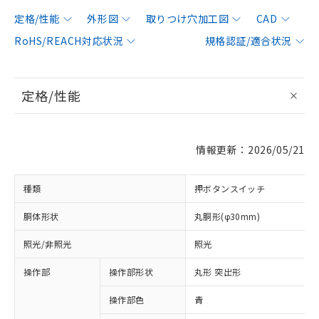
定格/性能
外形図
取りつけ穴加工図
CAD
RoHS/REACH対応状況
規格認証/適合状況
定格/性能
情報更新：2026/05/21
種類
押ボタンスイッチ
胴体形状
丸胴形(φ30mm)
照光/非照光
照光
操作部
操作部形状
丸形 突出形
操作部色
青