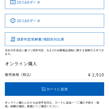
中国 RoHS
注意事項・凡例
2D CADデータ
中国 RoHS表
※1 ※2
3D CADデータ
Pb
Hg
Cd
Cr(VI)
該非判定見解書/項目別対比表
O
O
O
O
日本の外為法に基づく該非判定、およびEAR再輸出規制に関する見解が入手でき
ます。
"対応済み"や非含有の記載がされた商品であっても、流通
在庫等で未対応品が混在する可能性があります。
オンライン購入
非含有品が必要な際は、弊社営業部門もしくは販売店へお
問い合わせください。
¥ 2,910
販売価格（税込）
この製品のRoHS/REACH対応状況ページへ
カートに追加
オンライン購入における出荷予定日は、カートに追加～「ご購入手続き：価
格・納期の確認」画面にてご確認ください。