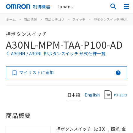
制御機器
Japan
ホーム
>
商品情報
>
商品カテゴリ
>
スイッチ
>
押ボタンスイッチ/表示灯
押ボタンスイッチ
A30NL-MPM-TAA-P100-AD
A30NN / A30NL 押ボタンスイッチ 形式仕様一覧
マイリストに追加
日本語
English
PDF出力
商品概要
押ボタンスイッチ（φ30）, 照光, 金