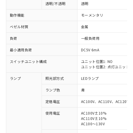
透明/不透明
透明
動作機能
モーメンタリ
ベゼル材質
金属
負荷
一般負荷用
最小適用負荷
DC5V 6mA
スイッチユニット構成
ユニット位置1: NO
ユニット位置2: 点灯ユニット
ランプ
照光部方式
LEDランプ
ランプ色
青
定格電圧
AC100V、AC110V、AC120V
使用電圧
AC100V±10%
AC110V±10%
※1 対応状況
AC100～130V