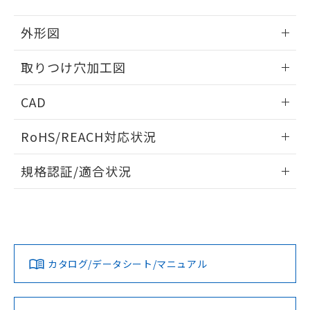
51物質の非含有証明書（当社基準）
の共同利用に関して"
の「1.共同利
※本証明書は発行日時点で非含有を証明す
用者の範囲」に記載されている法人を
外形図
るもので、過去に遡って非含有を証明する
指します。
ものではありません。
情報更新：2026/05/21
取りつけ穴加工図
また、RoHS指令のフタル酸エステル類４
物質の対応では、対応完了までの期間は出
情報更新：2026/05/21
荷製品に未対応品が混在することから備考
CAD
欄に対応日を記載しておりました。
既に当社にて対応品への在庫切替を完了
ログイン/会員登録いただくと、CADデータをダウンロー
RoHS/REACH対応状況
していることから、特段のことがない限
ドすることができます。
り、2022年1月12日より割愛しておりま
情報更新：2026/7/29
す。
規格認証/適合状況
ログイン/会員登録
EU RoHS
注意事項・凡例
A30NL-MPM-TAA-P100-ADについての規格認証/適合状況に
ついては、「カスタマーサポートセンタ お客様相談室」また
は貴社担当オムロン営業員または販売店にお問い合わせくだ
対応状況
対応予定月
※1
※2
さい。
ダウンロードデータをご利用いただく前に、以下を必ずお読
みください。
カタログ/データシート/マニュアル
対応済み
ソフトウェアの使用条件
お問い合わせ