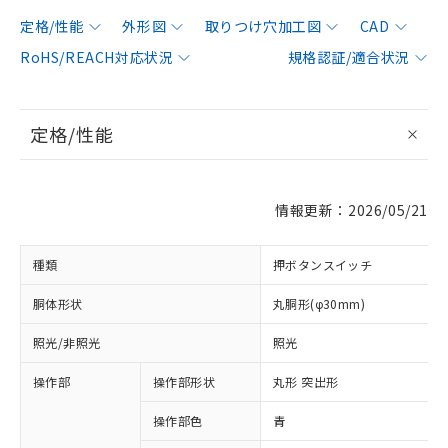
定格/性能
外形図
取りつけ穴加工図
CAD
RoHS/REACH対応状況
規格認証/適合状況
定格/性能
情報更新：2026/05/21
種類
押ボタンスイッチ
胴体形状
丸胴形(φ30mm)
照光/非照光
照光
操作部
操作部形状
丸形 突出形
操作部色
青