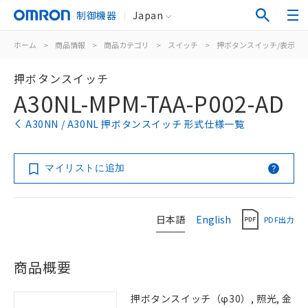
制御機器
Japan
ホーム
>
商品情報
>
商品カテゴリ
>
スイッチ
>
押ボタンスイッチ/表示灯
押ボタンスイッチ
A30NL-MPM-TAA-P002-AD
A30NN / A30NL 押ボタンスイッチ 形式仕様一覧
マイリストに追加
日本語
English
PDF出力
商品概要
押ボタンスイッチ（φ30）, 照光, 金