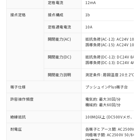
対応済み：EU RoHS指令（10物質）の
定格電流
12mA
非含有に対応した製品が提供可能な商品で
す。
接点定格
接点構成
1b
対応予定：EU RoHS指令（10物質）の非含
ご利用条件
有に対応した製品に切り替える予定のある
定格通電電流
10A
商品です。
開閉能力(AC)
抵抗負荷(AC-12): AC24V 10A/A
対応予定なし：EU RoHS指令（10物質）の
以下の条件をお読みいただき、同意のうえ
誘導負荷(AC-15): AC24V 10A/AC
非含有に非対応の商品で、対応品を出す予
ご利用ください。
定はありません。
開閉能力(DC)
抵抗負荷(DC-12): DC24V 8A/DC
調査・確認中：EU RoHS指令（10物質）の
本サービスは、当社制御機器事業取扱
誘導負荷(DC-13): DC24V 4A/DC
※1 中国RoHS○×表
非含有の対応状況を調査中または確認中の
商品の当社在庫状況および標準価格
商品です。
開閉能力説明
測定条件: 周囲温度 20±2℃、
(税抜)を提供させていただくもので
「○」：最大均質材料含有率が中国RoHSの
非該当品：ライセンス料など無形物で、有
す。
基準値以下であることを示します。
害物質有無と関係のない商品です。
端子仕様
プッシュインPlus端子台
当社制御機器事業取扱商品の中には、
「×」：最大均質材料含有率が中国RoHSの
仕入先様の事情により、非含有部品として
本サービスの対象外となる商品もある
基準値を超えていることを示します。
いたものが、含有品と判明した場合などや
許容操作頻度
電気的: 最大30回/分
当社は、これら貴社製品のうち、外国
ことをご了承ください。
「－」：未確認です。当社販売部門へお問
機械的: 最大60回/分
むを得ず変更することがあります。
為替および外国貿易法に定める商品
在庫状況および標準価格照会結果は、
い合わせください。
（以下｢規制貨物等」という）を輸出
記載している更新日時点での社内デー
絶縁抵抗
100MΩ以上 (DC500Vメガ、
*EU RoHS指令（10物質）：
または国外への提供する場合は、日本
記
タに基づき作成されるものであり、閲
説明
鉛(Pb) 1000ppm以下、 水銀(Hg) 1000ppm以下、 カド
*中国RoHS10物質の基準値 (GB/T26572)：
国政府の輸出許可(または役務取引許
号
覧された時点での実際の在庫および標
ミウム(Cd) 100ppm以下、
耐電圧
Pb(鉛) :1000ppm、 Hg(水銀) : 1000ppm、 Cd(カドミウ
各端子とアース間: AC2500V 50/
可)を取得するなどの必要な手続きを
六価クロム(Cr(Ⅵ)) 1000ppm以下、ポリ臭化ビフェニル
ム) : 100ppm、
準価格とは異なる場合があることをご
同極端子間: AC2500V 50/60
類(PBB) 1000ppm以下、ポリ臭化ジフェニルエーテル類
Cr(Ⅵ)(六価クロム) : 1000ppm、 PBBs(ポリ臭化ビフェ
とります。