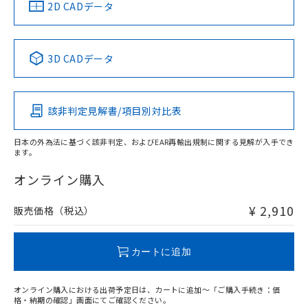
中国 RoHS
注意事項・凡例
2D CADデータ
中国 RoHS表
※1 ※2
3D CADデータ
Pb
Hg
Cd
Cr(VI)
該非判定見解書/項目別対比表
O
O
O
O
日本の外為法に基づく該非判定、およびEAR再輸出規制に関する見解が入手でき
ます。
"対応済み"や非含有の記載がされた商品であっても、流通
在庫等で未対応品が混在する可能性があります。
オンライン購入
非含有品が必要な際は、弊社営業部門もしくは販売店へお
問い合わせください。
¥ 2,910
販売価格（税込）
この製品のRoHS/REACH対応状況ページへ
カートに追加
オンライン購入における出荷予定日は、カートに追加～「ご購入手続き：価
格・納期の確認」画面にてご確認ください。