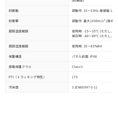
(初期値)
了承ください。
(PBDE) 1000ppm以下、フタル酸ビス(2-エチルヘキシ
○
一定数以上の在庫あり
ニル類) : 1000ppm、 PBDEs(ポリ臭化ジフェニルエーテ
当社は規制貨物を破棄する場合は、完
ル) (DEHP)(別名：DOP) 1000ppm以下、フタル酸ブチ
正式な納期状況および標準価格はお客
ル類) : 1000ppm、
ルベンジル（BBP） 1000ppm以下、フタル酸ジブチル
全に破砕するなど、違法に輸出されな
耐振動
DBP(フタル酸ジブチル) : 1000ppm、 DIBP(フタル酸ジ
誤動作: 10～55Hz 複振幅 1.
様のお取引先、またはお客様担当のオ
（DBP） 1000ppm以下、フタル酸ジイソブチル
イソブチル) : 1000ppm、 BBP(フタル酸ブチルベンジ
△
一定数には満たないが在庫あり
いよう必要な手段を講じます。
ムロン制御機器販売店・当社販売員に
(DIBP) 1000ppm以下
ル) : 1000ppm、
2
耐衝撃
誤動作: 最大1000m/s
(接点開
当社は貴社製品を、核兵器、ミサイ
但し、RoHS指令で産業用監視および制御機器に対する
DEHP(フタル酸ビス(2-エチルヘキシル)) : 1000ppm
ご相談ください。
適用除外項目は除く。
ル、化学兵器、生物兵器またはその他
－
在庫なし(最新の在庫状況につ
オムロン制御機器販売店や当社販売拠
フタル酸エステル類の４物質については閾値を超える意
周囲温度範囲
使用時: -25～55℃ (ただし
武器並びにこれらの製造装置等に一切
いては、お客様のお取引先、ま
図的な使用がないことを確認しています。
点は「
販売ネットワーク
」をご確認
保存時: -40～80℃ (ただし
※2 環境保護使用期限
使用いたしません。
たはお客様担当のオムロン制御
ください。
当社は、貴社製品を第三者に販売する
機器販売店・当社販売員にご確
在庫状況および標準価格結果を当社の
周囲湿度範囲
使用時: 35～85%RH
※2 対応予定月
「ｅ」：有害物質（10物質）のすべてが基
場合は、上記1、2および3の内容を当
認ください)
事前の承諾なく第三者に漏洩または開
準値以下であることを示します。
該第三者に通知します。また当社は、
示しないようお願いします。
保護構造
パネル前面: IP66
部品在庫の切り替え状況などにより、予定
「10」：通常の使用状況下において有害物
販売先および販売に係わる関係者が違
マイパーツ機能（部品リスト作成サー
空
受注生産機種、また在庫状況の
月が前後することがあります。
質が外部に漏えいし、環境に深刻な影響を
法に輸出するおそれがある場合は、取
感電保護クラス
Class II
ビス）をご利用いただくには、I-Web
白
情報を公開していない機種
及ぼさない年数を意味します。
り引きをいたしません。
メンバーズにご登録されている必要が
「－」：未確認です。当社販売部門へお問
PTI（トラッキング特性）
175
あります。
い合わせください。
お客様が当ウェブサイト上で当社にご
※3 非含有証明書ダウンロード
汚染度
3 (EN60947-5-1)
登録された部品リストについて、当社
および当社の共同利用者が、当社の製
下記の非含有証明書をダウンロードするこ
品・サービスに関するお客様との取
とができます。
合意する
キャンセル
引・商談に必要な範囲で利用すること
をご了承ください。
EU RoHS指令（10物質）の非含有証明書
※当社の共同利用者とは、
"個人情報