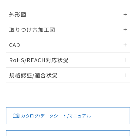
51物質の非含有証明書（当社基準）
の共同利用に関して"
の「1.共同利
※本証明書は発行日時点で非含有を証明す
用者の範囲」に記載されている法人を
外形図
るもので、過去に遡って非含有を証明する
指します。
ものではありません。
情報更新：2026/05/21
取りつけ穴加工図
また、RoHS指令のフタル酸エステル類４
物質の対応では、対応完了までの期間は出
情報更新：2026/05/21
荷製品に未対応品が混在することから備考
CAD
欄に対応日を記載しておりました。
既に当社にて対応品への在庫切替を完了
ログイン/会員登録いただくと、CADデータをダウンロー
RoHS/REACH対応状況
していることから、特段のことがない限
ドすることができます。
り、2022年1月12日より割愛しておりま
情報更新：2026/7/29
す。
規格認証/適合状況
ログイン/会員登録
EU RoHS
注意事項・凡例
A30NL-MPM-TAA-P002-ADについての規格認証/適合状況に
ついては、「カスタマーサポートセンタ お客様相談室」また
は貴社担当オムロン営業員または販売店にお問い合わせくだ
対応状況
対応予定月
※1
※2
さい。
ダウンロードデータをご利用いただく前に、以下を必ずお読
みください。
カタログ/データシート/マニュアル
対応済み
ソフトウェアの使用条件
お問い合わせ