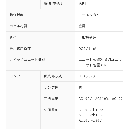
透明/不透明
透明
動作機能
モーメンタリ
ベゼル材質
金属
負荷
一般負荷用
最小適用負荷
DC5V 6mA
スイッチユニット構成
ユニット位置2: 点灯ユニット
ユニット位置3: NC
ランプ
照光部方式
LEDランプ
ランプ色
青
定格電圧
AC100V、AC110V、AC120V
使用電圧
AC100V±10%
AC110V±10%
※1 対応状況
AC100～130V