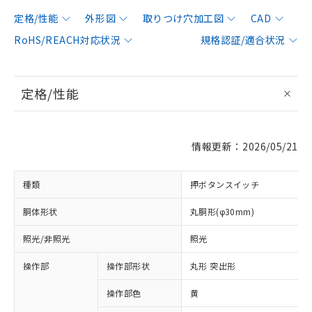
定格/性能
外形図
取りつけ穴加工図
CAD
RoHS/REACH対応状況
規格認証/適合状況
定格/性能
情報更新：2026/05/21
種類
押ボタンスイッチ
胴体形状
丸胴形(φ30mm)
照光/非照光
照光
操作部
操作部形状
丸形 突出形
操作部色
黄