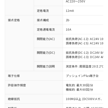
AC220～250V
対応済み：EU RoHS指令（10物質）の
非含有に対応した製品が提供可能な商品で
定格電流
12mA
す。
対応予定：EU RoHS指令（10物質）の非含
接点定格
接点構成
2b
ご利用条件
有に対応した製品に切り替える予定のある
定格通電電流
10A
商品です。
対応予定なし：EU RoHS指令（10物質）の
以下の条件をお読みいただき、同意のうえ
開閉能力(AC)
抵抗負荷(AC-12): AC24V 10A/A
非含有に非対応の商品で、対応品を出す予
誘導負荷(AC-15): AC24V 10A/AC
ご利用ください。
定はありません。
調査・確認中：EU RoHS指令（10物質）の
本サービスは、当社制御機器事業取扱
開閉能力(DC)
抵抗負荷(DC-12): DC24V 8A/DC
※1 中国RoHS○×表
非含有の対応状況を調査中または確認中の
誘導負荷(DC-13): DC24V 4A/DC
商品の当社在庫状況および標準価格
商品です。
(税抜)を提供させていただくもので
「○」：最大均質材料含有率が中国RoHSの
非該当品：ライセンス料など無形物で、有
開閉能力説明
測定条件: 周囲温度 20±2℃、
す。
基準値以下であることを示します。
害物質有無と関係のない商品です。
当社制御機器事業取扱商品の中には、
「×」：最大均質材料含有率が中国RoHSの
仕入先様の事情により、非含有部品として
端子仕様
プッシュインPlus端子台
本サービスの対象外となる商品もある
基準値を超えていることを示します。
いたものが、含有品と判明した場合などや
当社は、これら貴社製品のうち、外国
ことをご了承ください。
「－」：未確認です。当社販売部門へお問
許容操作頻度
電気的: 最大30回/分
むを得ず変更することがあります。
為替および外国貿易法に定める商品
在庫状況および標準価格照会結果は、
機械的: 最大60回/分
い合わせください。
（以下｢規制貨物等」という）を輸出
記載している更新日時点での社内デー
*EU RoHS指令（10物質）：
または国外への提供する場合は、日本
記
タに基づき作成されるものであり、閲
説明
絶縁抵抗
100MΩ以上 (DC500Vメガ、
鉛(Pb) 1000ppm以下、 水銀(Hg) 1000ppm以下、 カド
*中国RoHS10物質の基準値 (GB/T26572)：
国政府の輸出許可(または役務取引許
号
覧された時点での実際の在庫および標
ミウム(Cd) 100ppm以下、
Pb(鉛) :1000ppm、 Hg(水銀) : 1000ppm、 Cd(カドミウ
可)を取得するなどの必要な手続きを
六価クロム(Cr(Ⅵ)) 1000ppm以下、ポリ臭化ビフェニル
ム) : 100ppm、