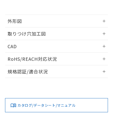
EU RoHS指令（10物質）の非含有証明書
※当社の共同利用者とは、
"個人情報
51物質の非含有証明書（当社基準）
の共同利用に関して"
の「1.共同利
※本証明書は発行日時点で非含有を証明す
用者の範囲」に記載されている法人を
るもので、過去に遡って非含有を証明する
指します。
外形図
ものではありません。
また、RoHS指令のフタル酸エステル類４
情報更新：2026/05/21
取りつけ穴加工図
物質の対応では、対応完了までの期間は出
荷製品に未対応品が混在することから備考
情報更新：2026/05/21
欄に対応日を記載しておりました。
CAD
既に当社にて対応品への在庫切替を完了
していることから、特段のことがない限
ログイン/会員登録いただくと、CADデータをダウンロー
RoHS/REACH対応状況
り、2022年1月12日より割愛しておりま
ドすることができます。
す。
情報更新：2026/7/29
規格認証/適合状況
ログイン/会員登録
EU RoHS
注意事項・凡例
A30NL-MPA-TYA-P202-YEについての規格認証/適合状況につ
いては、「カスタマーサポートセンタ お客様相談室」または
貴社担当オムロン営業員または販売店にお問い合わせくださ
対応状況
対応予定月
※1
※2
い。
ダウンロードデータをご利用いただく前に、以下を必ずお読
みください。
カタログ/データシート/マニュアル
対応済み
ソフトウェアの使用条件
お問い合わせ