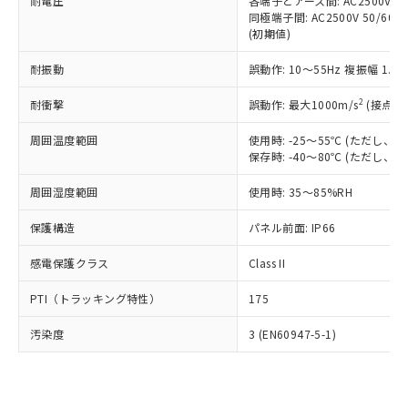
準価格とは異なる場合があることをご
耐電圧
各端子とアース間: AC2500V 50/
類(PBB) 1000ppm以下、ポリ臭化ジフェニルエーテル類
Cr(Ⅵ)(六価クロム) : 1000ppm、 PBBs(ポリ臭化ビフェ
とります。
同極端子間: AC2500V 50/60
了承ください。
(PBDE) 1000ppm以下、フタル酸ビス(2-エチルヘキシ
○
一定数以上の在庫あり
ニル類) : 1000ppm、 PBDEs(ポリ臭化ジフェニルエーテ
当社は規制貨物を破棄する場合は、完
(初期値)
ル) (DEHP)(別名：DOP) 1000ppm以下、フタル酸ブチ
正式な納期状況および標準価格はお客
ル類) : 1000ppm、
ルベンジル（BBP） 1000ppm以下、フタル酸ジブチル
全に破砕するなど、違法に輸出されな
DBP(フタル酸ジブチル) : 1000ppm、 DIBP(フタル酸ジ
様のお取引先、またはお客様担当のオ
（DBP） 1000ppm以下、フタル酸ジイソブチル
イソブチル) : 1000ppm、 BBP(フタル酸ブチルベンジ
△
一定数には満たないが在庫あり
耐振動
誤動作: 10～55Hz 複振幅 1.
いよう必要な手段を講じます。
ムロン制御機器販売店・当社販売員に
(DIBP) 1000ppm以下
ル) : 1000ppm、
当社は貴社製品を、核兵器、ミサイ
但し、RoHS指令で産業用監視および制御機器に対する
DEHP(フタル酸ビス(2-エチルヘキシル)) : 1000ppm
ご相談ください。
2
耐衝撃
適用除外項目は除く。
誤動作: 最大1000m/s
(接点開
ル、化学兵器、生物兵器またはその他
－
在庫なし(最新の在庫状況につ
オムロン制御機器販売店や当社販売拠
フタル酸エステル類の４物質については閾値を超える意
武器並びにこれらの製造装置等に一切
いては、お客様のお取引先、ま
図的な使用がないことを確認しています。
点は「
販売ネットワーク
」をご確認
周囲温度範囲
使用時: -25～55℃ (ただし
※2 環境保護使用期限
使用いたしません。
たはお客様担当のオムロン制御
ください。
保存時: -40～80℃ (ただし
当社は、貴社製品を第三者に販売する
機器販売店・当社販売員にご確
在庫状況および標準価格結果を当社の
※2 対応予定月
「ｅ」：有害物質（10物質）のすべてが基
場合は、上記1、2および3の内容を当
認ください)
事前の承諾なく第三者に漏洩または開
周囲湿度範囲
使用時: 35～85%RH
準値以下であることを示します。
該第三者に通知します。また当社は、
示しないようお願いします。
部品在庫の切り替え状況などにより、予定
「10」：通常の使用状況下において有害物
販売先および販売に係わる関係者が違
保護構造
パネル前面: IP66
マイパーツ機能（部品リスト作成サー
空
受注生産機種、また在庫状況の
月が前後することがあります。
質が外部に漏えいし、環境に深刻な影響を
法に輸出するおそれがある場合は、取
ビス）をご利用いただくには、I-Web
白
情報を公開していない機種
及ぼさない年数を意味します。
り引きをいたしません。
感電保護クラス
Class II
メンバーズにご登録されている必要が
「－」：未確認です。当社販売部門へお問
あります。
い合わせください。
PTI（トラッキング特性）
175
お客様が当ウェブサイト上で当社にご
※3 非含有証明書ダウンロード
登録された部品リストについて、当社
汚染度
3 (EN60947-5-1)
および当社の共同利用者が、当社の製
下記の非含有証明書をダウンロードするこ
品・サービスに関するお客様との取
とができます。
合意する
キャンセル
引・商談に必要な範囲で利用すること
をご了承ください。