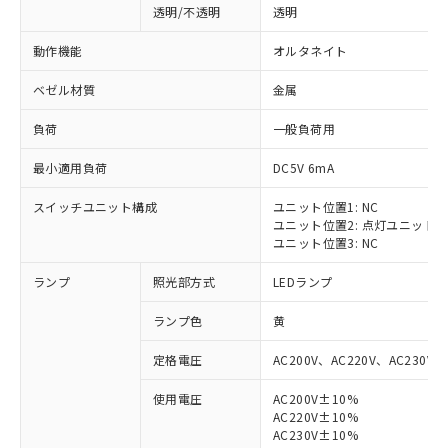
透明/不透明
透明
動作機能
オルタネイト
ベゼル材質
金属
負荷
一般負荷用
最小適用負荷
DC5V 6mA
スイッチユニット構成
ユニット位置1: NC
ユニット位置2: 点灯ユニット
ユニット位置3: NC
ランプ
照光部方式
LEDランプ
ランプ色
黄
定格電圧
AC200V、AC220V、AC230V、
使用電圧
AC200V±10%
AC220V±10%
※1 対応状況
AC230V±10%