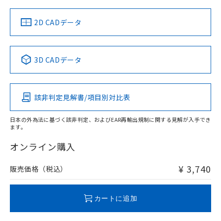
中国 RoHS
注意事項・凡例
2D CADデータ
中国 RoHS表
※1 ※2
3D CADデータ
Pb
Hg
Cd
Cr(VI)
該非判定見解書/項目別対比表
O
O
O
O
日本の外為法に基づく該非判定、およびEAR再輸出規制に関する見解が入手でき
ます。
"対応済み"や非含有の記載がされた商品であっても、流通
在庫等で未対応品が混在する可能性があります。
オンライン購入
非含有品が必要な際は、弊社営業部門もしくは販売店へお
問い合わせください。
¥ 3,740
販売価格（税込）
この製品のRoHS/REACH対応状況ページへ
カートに追加