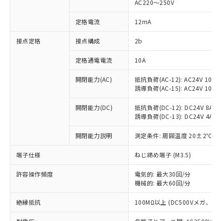
AC220～250V
対応済み：EU RoHS指令（10物質）の
非含有に対応した製品が提供可能な商品で
定格電流
12mA
す。
対応予定：EU RoHS指令（10物質）の非含
接点定格
接点構成
2b
ご利用条件
有に対応した製品に切り替える予定のある
定格通電電流
10A
商品です。
対応予定なし：EU RoHS指令（10物質）の
以下の条件をお読みいただき、同意のうえ
開閉能力(AC)
抵抗負荷(AC-12): AC24V 10A/A
非含有に非対応の商品で、対応品を出す予
誘導負荷(AC-15): AC24V 10A/AC
ご利用ください。
定はありません。
調査・確認中：EU RoHS指令（10物質）の
本サービスは、当社制御機器事業取扱
開閉能力(DC)
抵抗負荷(DC-12): DC24V 8A/DC
※1 中国RoHS○×表
非含有の対応状況を調査中または確認中の
誘導負荷(DC-13): DC24V 4A/DC
商品の当社在庫状況および標準価格
商品です。
(税抜)を提供させていただくもので
「○」：最大均質材料含有率が中国RoHSの
非該当品：ライセンス料など無形物で、有
開閉能力説明
測定条件: 周囲温度 20±2℃、
す。
基準値以下であることを示します。
害物質有無と関係のない商品です。
当社制御機器事業取扱商品の中には、
「×」：最大均質材料含有率が中国RoHSの
仕入先様の事情により、非含有部品として
端子仕様
ねじ締め端子 (M3.5)
本サービスの対象外となる商品もある
基準値を超えていることを示します。
いたものが、含有品と判明した場合などや
当社は、これら貴社製品のうち、外国
ことをご了承ください。
「－」：未確認です。当社販売部門へお問
許容操作頻度
電気的: 最大30回/分
むを得ず変更することがあります。
為替および外国貿易法に定める商品
在庫状況および標準価格照会結果は、
機械的: 最大60回/分
い合わせください。
（以下｢規制貨物等」という）を輸出
記載している更新日時点での社内デー
*EU RoHS指令（10物質）：
または国外への提供する場合は、日本
記
タに基づき作成されるものであり、閲
説明
絶縁抵抗
100MΩ以上 (DC500Vメガ、
鉛(Pb) 1000ppm以下、 水銀(Hg) 1000ppm以下、 カド
*中国RoHS10物質の基準値 (GB/T26572)：
国政府の輸出許可(または役務取引許
号
覧された時点での実際の在庫および標
ミウム(Cd) 100ppm以下、
Pb(鉛) :1000ppm、 Hg(水銀) : 1000ppm、 Cd(カドミウ
可)を取得するなどの必要な手続きを
六価クロム(Cr(Ⅵ)) 1000ppm以下、ポリ臭化ビフェニル
ム) : 100ppm、