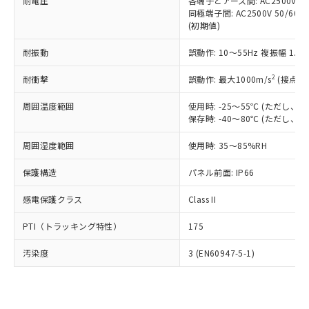
準価格とは異なる場合があることをご
耐電圧
各端子とアース間: AC2500V 50/
類(PBB) 1000ppm以下、ポリ臭化ジフェニルエーテル類
Cr(Ⅵ)(六価クロム) : 1000ppm、 PBBs(ポリ臭化ビフェ
とります。
同極端子間: AC2500V 50/60
了承ください。
(PBDE) 1000ppm以下、フタル酸ビス(2-エチルヘキシ
○
一定数以上の在庫あり
ニル類) : 1000ppm、 PBDEs(ポリ臭化ジフェニルエーテ
当社は規制貨物を破棄する場合は、完
(初期値)
ル) (DEHP)(別名：DOP) 1000ppm以下、フタル酸ブチ
正式な納期状況および標準価格はお客
ル類) : 1000ppm、
ルベンジル（BBP） 1000ppm以下、フタル酸ジブチル
全に破砕するなど、違法に輸出されな
DBP(フタル酸ジブチル) : 1000ppm、 DIBP(フタル酸ジ
様のお取引先、またはお客様担当のオ
（DBP） 1000ppm以下、フタル酸ジイソブチル
イソブチル) : 1000ppm、 BBP(フタル酸ブチルベンジ
△
一定数には満たないが在庫あり
耐振動
誤動作: 10～55Hz 複振幅 1.
いよう必要な手段を講じます。
ムロン制御機器販売店・当社販売員に
(DIBP) 1000ppm以下
ル) : 1000ppm、
当社は貴社製品を、核兵器、ミサイ
但し、RoHS指令で産業用監視および制御機器に対する
DEHP(フタル酸ビス(2-エチルヘキシル)) : 1000ppm
ご相談ください。
2
耐衝撃
適用除外項目は除く。
誤動作: 最大1000m/s
(接点開
ル、化学兵器、生物兵器またはその他
－
在庫なし(最新の在庫状況につ
オムロン制御機器販売店や当社販売拠
フタル酸エステル類の４物質については閾値を超える意
武器並びにこれらの製造装置等に一切
いては、お客様のお取引先、ま
図的な使用がないことを確認しています。
点は「
販売ネットワーク
」をご確認
周囲温度範囲
使用時: -25～55℃ (ただし
※2 環境保護使用期限
使用いたしません。
たはお客様担当のオムロン制御
ください。
保存時: -40～80℃ (ただし
当社は、貴社製品を第三者に販売する
機器販売店・当社販売員にご確
在庫状況および標準価格結果を当社の
※2 対応予定月
「ｅ」：有害物質（10物質）のすべてが基
場合は、上記1、2および3の内容を当
認ください)
事前の承諾なく第三者に漏洩または開
周囲湿度範囲
使用時: 35～85%RH
準値以下であることを示します。
該第三者に通知します。また当社は、
示しないようお願いします。
部品在庫の切り替え状況などにより、予定
「10」：通常の使用状況下において有害物
販売先および販売に係わる関係者が違
保護構造
パネル前面: IP66
マイパーツ機能（部品リスト作成サー
空
受注生産機種、また在庫状況の
月が前後することがあります。
質が外部に漏えいし、環境に深刻な影響を
法に輸出するおそれがある場合は、取
ビス）をご利用いただくには、I-Web
白
情報を公開していない機種
及ぼさない年数を意味します。
り引きをいたしません。
感電保護クラス
Class II
メンバーズにご登録されている必要が
「－」：未確認です。当社販売部門へお問
あります。
い合わせください。
PTI（トラッキング特性）
175
お客様が当ウェブサイト上で当社にご
※3 非含有証明書ダウンロード
登録された部品リストについて、当社
汚染度
3 (EN60947-5-1)
および当社の共同利用者が、当社の製
下記の非含有証明書をダウンロードするこ
品・サービスに関するお客様との取
とができます。
合意する
キャンセル
引・商談に必要な範囲で利用すること
をご了承ください。