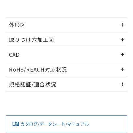
EU RoHS指令（10物質）の非含有証明書
※当社の共同利用者とは、
"個人情報
51物質の非含有証明書（当社基準）
の共同利用に関して"
の「1.共同利
※本証明書は発行日時点で非含有を証明す
用者の範囲」に記載されている法人を
るもので、過去に遡って非含有を証明する
指します。
外形図
ものではありません。
また、RoHS指令のフタル酸エステル類４
情報更新：2026/05/21
取りつけ穴加工図
物質の対応では、対応完了までの期間は出
荷製品に未対応品が混在することから備考
情報更新：2026/05/21
欄に対応日を記載しておりました。
CAD
既に当社にて対応品への在庫切替を完了
していることから、特段のことがない限
ログイン/会員登録いただくと、CADデータをダウンロー
RoHS/REACH対応状況
り、2022年1月12日より割愛しておりま
ドすることができます。
す。
情報更新：2026/7/29
規格認証/適合状況
ログイン/会員登録
EU RoHS
注意事項・凡例
A30NL-MPA-TYA-G202-YEについての規格認証/適合状況につ
いては、「カスタマーサポートセンタ お客様相談室」または
貴社担当オムロン営業員または販売店にお問い合わせくださ
対応状況
対応予定月
※1
※2
い。
ダウンロードデータをご利用いただく前に、以下を必ずお読
みください。
カタログ/データシート/マニュアル
対応済み
ソフトウェアの使用条件
お問い合わせ