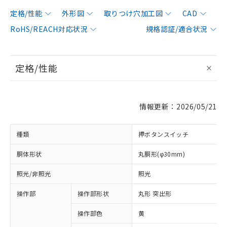
定格/性能
外形図
取りつけ穴加工図
CAD
RoHS/REACH対応状況
規格認証/適合状況
定格/性能
情報更新：2026/05/21
種類
押ボタンスイッチ
胴体形状
丸胴形(φ30mm)
照光/非照光
照光
操作部
操作部形状
丸形 突出形
操作部色
黄