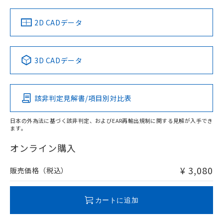
中国 RoHS
注意事項・凡例
2D CADデータ
中国 RoHS表
※1 ※2
3D CADデータ
Pb
Hg
Cd
Cr(VI)
該非判定見解書/項目別対比表
O
O
O
O
日本の外為法に基づく該非判定、およびEAR再輸出規制に関する見解が入手でき
ます。
"対応済み"や非含有の記載がされた商品であっても、流通
在庫等で未対応品が混在する可能性があります。
オンライン購入
非含有品が必要な際は、弊社営業部門もしくは販売店へお
問い合わせください。
¥ 3,080
販売価格（税込）
この製品のRoHS/REACH対応状況ページへ
カートに追加