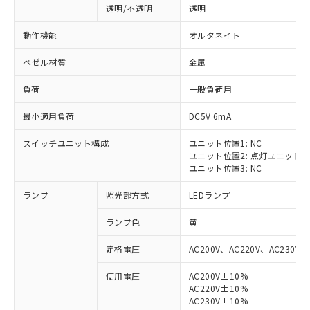
透明/不透明
透明
動作機能
オルタネイト
ベゼル材質
金属
負荷
一般負荷用
最小適用負荷
DC5V 6mA
スイッチユニット構成
ユニット位置1: NC
ユニット位置2: 点灯ユニット
ユニット位置3: NC
ランプ
照光部方式
LEDランプ
ランプ色
黄
定格電圧
AC200V、AC220V、AC230V、
使用電圧
AC200V±10%
AC220V±10%
※1 対応状況
AC230V±10%