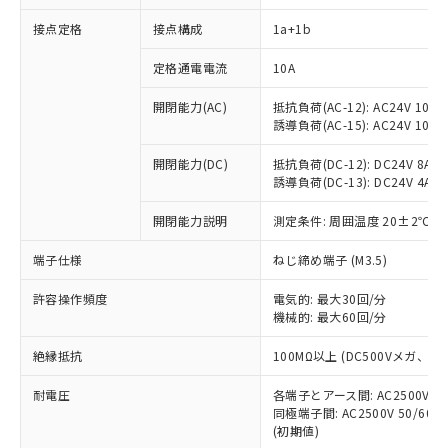
接点定格
接点構成
1a+1b
※1 対応状況
定格通電電流
10A
対応済み：EU RoHS指令（10物質）の
開閉能力(AC)
抵抗負荷(AC-12): AC24V 10A/A
非含有に対応した製品が提供可能な商品で
誘導負荷(AC-15): AC24V 10A/AC
す。
対応予定：EU RoHS指令（10物質）の非含
開閉能力(DC)
抵抗負荷(DC-12): DC24V 8A/DC
ご利用条件
有に対応した製品に切り替える予定のある
誘導負荷(DC-13): DC24V 4A/DC
商品です。
対応予定なし：EU RoHS指令（10物質）の
開閉能力説明
測定条件: 周囲温度 20±2℃、
以下の条件をお読みいただき、同意のうえ
非含有に非対応の商品で、対応品を出す予
ご利用ください。
端子仕様
ねじ締め端子 (M3.5)
定はありません。
調査・確認中：EU RoHS指令（10物質）の
本サービスは、当社制御機器事業取扱
※1 中国RoHS○×表
許容操作頻度
電気的: 最大30回/分
非含有の対応状況を調査中または確認中の
商品の当社在庫状況および標準価格
機械的: 最大60回/分
商品です。
(税抜)を提供させていただくもので
「○」：最大均質材料含有率が中国RoHSの
非該当品：ライセンス料など無形物で、有
す。
絶縁抵抗
100MΩ以上 (DC500Vメガ、
基準値以下であることを示します。
害物質有無と関係のない商品です。
当社制御機器事業取扱商品の中には、
「×」：最大均質材料含有率が中国RoHSの
仕入先様の事情により、非含有部品として
耐電圧
各端子とアース間: AC2500V 50/
本サービスの対象外となる商品もある
基準値を超えていることを示します。
いたものが、含有品と判明した場合などや
当社は、これら貴社製品のうち、外国
同極端子間: AC2500V 50/60
ことをご了承ください。
「－」：未確認です。当社販売部門へお問
むを得ず変更することがあります。
(初期値)
為替および外国貿易法に定める商品
在庫状況および標準価格照会結果は、
い合わせください。