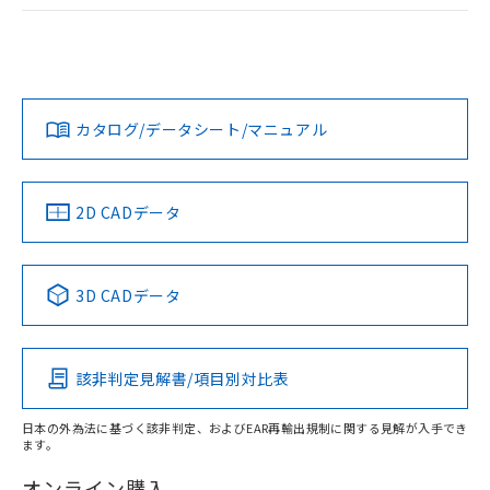
ログイン/会員登録
EU RoHS
注意事項・凡例
A30NL-MPA-TYA-G102-YCについての規格認証/適合状況につ
いては、「カスタマーサポートセンタ お客様相談室」または
貴社担当オムロン営業員または販売店にお問い合わせくださ
対応状況
対応予定月
※1
※2
い。
ダウンロードデータをご利用いただく前に、以下を必ずお読
みください。
カタログ/データシート/マニュアル
対応済み
ソフトウェアの使用条件
お問い合わせ
中国 RoHS
注意事項・凡例
2D CADデータ
中国 RoHS表
※1 ※2
3D CADデータ
Pb
Hg
Cd
Cr(VI)
該非判定見解書/項目別対比表
X
O
O
O
日本の外為法に基づく該非判定、およびEAR再輸出規制に関する見解が入手でき
ます。
"対応済み"や非含有の記載がされた商品であっても、流通
在庫等で未対応品が混在する可能性があります。
オンライン購入