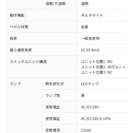
透明/不透明
透明
動作機能
オルタネイト
ベゼル材質
金属
負荷
一般負荷用
最小適用負荷
DC5V 6mA
スイッチユニット構成
ユニット位置1: NO
ユニット位置2: 点灯ユニット
ユニット位置3: NC
ランプ
照光部方式
LEDランプ
ランプ色
黄
定格電圧
AC/DC24V
使用電圧
AC/DC24V±10%
定格電流
12mA