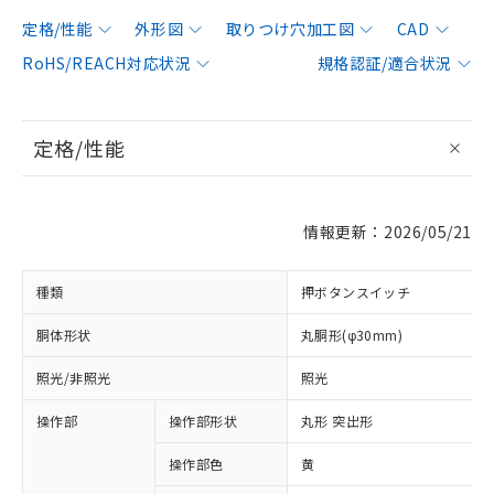
定格/性能
外形図
取りつけ穴加工図
CAD
RoHS/REACH対応状況
規格認証/適合状況
定格/性能
情報更新：2026/05/21
種類
押ボタンスイッチ
胴体形状
丸胴形(φ30mm)
照光/非照光
照光
操作部
操作部形状
丸形 突出形
操作部色
黄