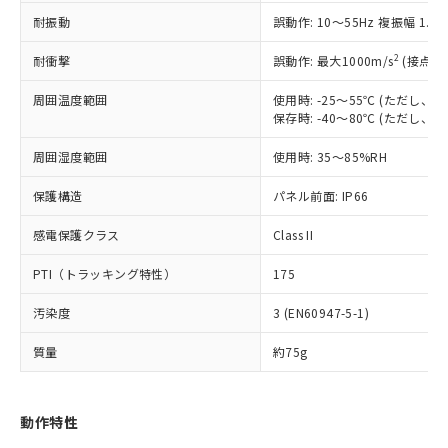
（以下｢規制貨物等」という）を輸出
記載している更新日時点での社内デー
耐振動
誤動作: 10～55Hz 複振幅 1.
*EU RoHS指令（10物質）：
または国外への提供する場合は、日本
記
タに基づき作成されるものであり、閲
説明
鉛(Pb) 1000ppm以下、 水銀(Hg) 1000ppm以下、 カド
*中国RoHS10物質の基準値 (GB/T26572)：
国政府の輸出許可(または役務取引許
号
覧された時点での実際の在庫および標
ミウム(Cd) 100ppm以下、
Pb(鉛) :1000ppm、 Hg(水銀) : 1000ppm、 Cd(カドミウ
2
耐衝撃
誤動作: 最大1000m/s
(接点開
可)を取得するなどの必要な手続きを
六価クロム(Cr(Ⅵ)) 1000ppm以下、ポリ臭化ビフェニル
ム) : 100ppm、
準価格とは異なる場合があることをご
類(PBB) 1000ppm以下、ポリ臭化ジフェニルエーテル類
Cr(Ⅵ)(六価クロム) : 1000ppm、 PBBs(ポリ臭化ビフェ
とります。
了承ください。
(PBDE) 1000ppm以下、フタル酸ビス(2-エチルヘキシ
周囲温度範囲
使用時: -25～55℃ (ただし
○
一定数以上の在庫あり
ニル類) : 1000ppm、 PBDEs(ポリ臭化ジフェニルエーテ
当社は規制貨物を破棄する場合は、完
ル) (DEHP)(別名：DOP) 1000ppm以下、フタル酸ブチ
正式な納期状況および標準価格はお客
ル類) : 1000ppm、
保存時: -40～80℃ (ただし
ルベンジル（BBP） 1000ppm以下、フタル酸ジブチル
全に破砕するなど、違法に輸出されな
DBP(フタル酸ジブチル) : 1000ppm、 DIBP(フタル酸ジ
様のお取引先、またはお客様担当のオ
（DBP） 1000ppm以下、フタル酸ジイソブチル
イソブチル) : 1000ppm、 BBP(フタル酸ブチルベンジ
△
一定数には満たないが在庫あり
いよう必要な手段を講じます。
周囲湿度範囲
使用時: 35～85%RH
ムロン制御機器販売店・当社販売員に
(DIBP) 1000ppm以下
ル) : 1000ppm、
当社は貴社製品を、核兵器、ミサイ
但し、RoHS指令で産業用監視および制御機器に対する
DEHP(フタル酸ビス(2-エチルヘキシル)) : 1000ppm
ご相談ください。
適用除外項目は除く。
ル、化学兵器、生物兵器またはその他
保護構造
パネル前面: IP66
－
在庫なし(最新の在庫状況につ
オムロン制御機器販売店や当社販売拠
フタル酸エステル類の４物質については閾値を超える意
武器並びにこれらの製造装置等に一切
いては、お客様のお取引先、ま
図的な使用がないことを確認しています。
点は「
販売ネットワーク
」をご確認
※2 環境保護使用期限
感電保護クラス
Class II
使用いたしません。
たはお客様担当のオムロン制御
ください。
当社は、貴社製品を第三者に販売する
機器販売店・当社販売員にご確
在庫状況および標準価格結果を当社の
PTI（トラッキング特性）
175
※2 対応予定月
「ｅ」：有害物質（10物質）のすべてが基
場合は、上記1、2および3の内容を当
認ください)
事前の承諾なく第三者に漏洩または開
準値以下であることを示します。
該第三者に通知します。また当社は、
示しないようお願いします。
汚染度
3 (EN60947-5-1)
部品在庫の切り替え状況などにより、予定
「10」：通常の使用状況下において有害物
販売先および販売に係わる関係者が違
マイパーツ機能（部品リスト作成サー
空
受注生産機種、また在庫状況の
月が前後することがあります。
質が外部に漏えいし、環境に深刻な影響を
法に輸出するおそれがある場合は、取
ビス）をご利用いただくには、I-Web
白
情報を公開していない機種
質量
約75g
及ぼさない年数を意味します。
り引きをいたしません。
メンバーズにご登録されている必要が
「－」：未確認です。当社販売部門へお問
あります。
い合わせください。
お客様が当ウェブサイト上で当社にご
動作特性
※3 非含有証明書ダウンロード
登録された部品リストについて、当社