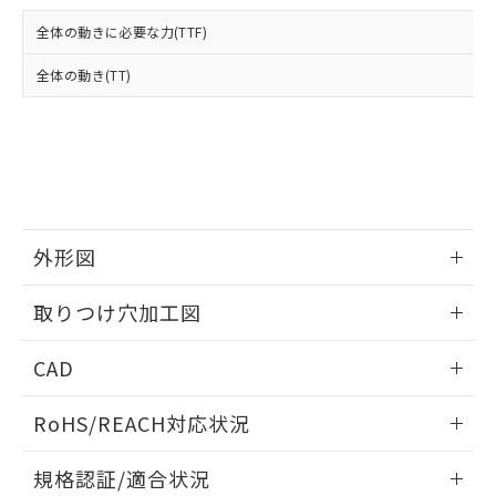
および当社の共同利用者が、当社の製
下記の非含有証明書をダウンロードするこ
品・サービスに関するお客様との取
全体の動きに必要な力(TTF)
とができます。
合意する
キャンセル
引・商談に必要な範囲で利用すること
をご了承ください。
全体の動き(TT)
EU RoHS指令（10物質）の非含有証明書
※当社の共同利用者とは、
"個人情報
51物質の非含有証明書（当社基準）
の共同利用に関して"
の「1.共同利
※本証明書は発行日時点で非含有を証明す
用者の範囲」に記載されている法人を
るもので、過去に遡って非含有を証明する
指します。
ものではありません。
また、RoHS指令のフタル酸エステル類４
物質の対応では、対応完了までの期間は出
荷製品に未対応品が混在することから備考
外形図
欄に対応日を記載しておりました。
情報更新：2026/05/21
既に当社にて対応品への在庫切替を完了
取りつけ穴加工図
していることから、特段のことがない限
り、2022年1月12日より割愛しておりま
情報更新：2026/05/21
CAD
す。
ログイン/会員登録いただくと、CADデータをダウンロー
RoHS/REACH対応状況
ドすることができます。
情報更新：2026/7/29
規格認証/適合状況