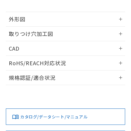
※当社の共同利用者とは、
"個人情報
51物質の非含有証明書（当社基準）
の共同利用に関して"
の「1.共同利
※本証明書は発行日時点で非含有を証明す
用者の範囲」に記載されている法人を
るもので、過去に遡って非含有を証明する
外形図
指します。
ものではありません。
情報更新：2026/05/21
また、RoHS指令のフタル酸エステル類４
取りつけ穴加工図
物質の対応では、対応完了までの期間は出
荷製品に未対応品が混在することから備考
情報更新：2026/05/21
CAD
欄に対応日を記載しておりました。
既に当社にて対応品への在庫切替を完了
ログイン/会員登録いただくと、CADデータをダウンロー
していることから、特段のことがない限
RoHS/REACH対応状況
ドすることができます。
り、2022年1月12日より割愛しておりま
す。
情報更新：2026/7/29
規格認証/適合状況
ログイン/会員登録
EU RoHS
注意事項・凡例
A30NL-MPA-TYA-G101-YDについての規格認証/適合状況につ
いては、「カスタマーサポートセンタ お客様相談室」または
貴社担当オムロン営業員または販売店にお問い合わせくださ
対応状況
対応予定月
※1
※2
い。
ダウンロードデータをご利用いただく前に、以下を必ずお読
みください。
カタログ/データシート/マニュアル
対応済み
ソフトウェアの使用条件
お問い合わせ