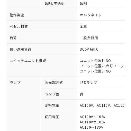
透明/不透明
透明
動作機能
オルタネイト
ベゼル材質
金属
負荷
一般負荷用
最小適用負荷
DC5V 6mA
スイッチユニット構成
ユニット位置1: NO
ユニット位置2: 点灯ユニット
ユニット位置3: NO
ランプ
照光部方式
LEDランプ
ランプ色
黄
定格電圧
AC100V、AC110V、AC120V
使用電圧
AC100V±10%
※1 対応状況
AC110V±10%
AC100～130V