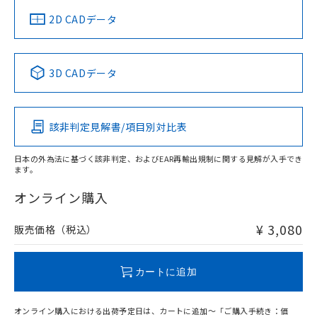
中国 RoHS
注意事項・凡例
2D CADデータ
中国 RoHS表
※1 ※2
3D CADデータ
Pb
Hg
Cd
Cr(VI)
該非判定見解書/項目別対比表
O
O
O
O
日本の外為法に基づく該非判定、およびEAR再輸出規制に関する見解が入手でき
ます。
"対応済み"や非含有の記載がされた商品であっても、流通
在庫等で未対応品が混在する可能性があります。
オンライン購入
非含有品が必要な際は、弊社営業部門もしくは販売店へお
問い合わせください。
¥ 3,080
販売価格（税込）
この製品のRoHS/REACH対応状況ページへ
カートに追加
オンライン購入における出荷予定日は、カートに追加～「ご購入手続き：価