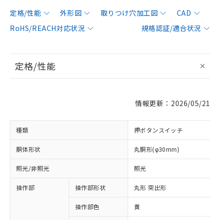
定格/性能
外形図
取りつけ穴加工図
CAD
RoHS/REACH対応状況
規格認証/適合状況
定格/性能
情報更新：2026/05/21
種類
押ボタンスイッチ
胴体形状
丸胴形(φ30mm)
照光/非照光
照光
操作部
操作部形状
丸形 突出形
操作部色
黄