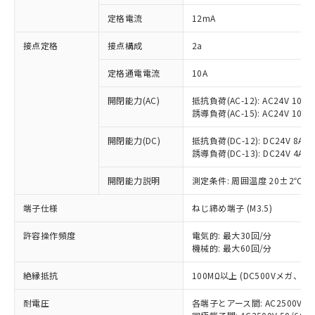
対応済み：EU RoHS指令（10物質）の
定格電流
12mA
非含有に対応した製品が提供可能な商品で
す。
接点定格
接点構成
2a
対応予定：EU RoHS指令（10物質）の非含
ご利用条件
有に対応した製品に切り替える予定のある
定格通電電流
10A
商品です。
対応予定なし：EU RoHS指令（10物質）の
開閉能力(AC)
抵抗負荷(AC-12): AC24V 10A/A
以下の条件をお読みいただき、同意のうえ
非含有に非対応の商品で、対応品を出す予
誘導負荷(AC-15): AC24V 10A/AC
ご利用ください。
定はありません。
調査・確認中：EU RoHS指令（10物質）の
開閉能力(DC)
抵抗負荷(DC-12): DC24V 8A/DC
本サービスは、当社制御機器事業取扱
※1 中国RoHS○×表
誘導負荷(DC-13): DC24V 4A/DC
非含有の対応状況を調査中または確認中の
商品の当社在庫状況および標準価格
商品です。
(税抜)を提供させていただくもので
開閉能力説明
測定条件: 周囲温度 20±2℃、
「○」：最大均質材料含有率が中国RoHSの
非該当品：ライセンス料など無形物で、有
す。
基準値以下であることを示します。
害物質有無と関係のない商品です。
当社制御機器事業取扱商品の中には、
端子仕様
ねじ締め端子 (M3.5)
「×」：最大均質材料含有率が中国RoHSの
仕入先様の事情により、非含有部品として
本サービスの対象外となる商品もある
基準値を超えていることを示します。
いたものが、含有品と判明した場合などや
当社は、これら貴社製品のうち、外国
ことをご了承ください。
許容操作頻度
電気的: 最大30回/分
「－」：未確認です。当社販売部門へお問
むを得ず変更することがあります。
為替および外国貿易法に定める商品
機械的: 最大60回/分
在庫状況および標準価格照会結果は、
い合わせください。
（以下｢規制貨物等」という）を輸出
記載している更新日時点での社内デー
*EU RoHS指令（10物質）：
または国外への提供する場合は、日本
絶縁抵抗
100MΩ以上 (DC500Vメガ、
記
タに基づき作成されるものであり、閲
説明
鉛(Pb) 1000ppm以下、 水銀(Hg) 1000ppm以下、 カド
*中国RoHS10物質の基準値 (GB/T26572)：
国政府の輸出許可(または役務取引許
号
覧された時点での実際の在庫および標
ミウム(Cd) 100ppm以下、
Pb(鉛) :1000ppm、 Hg(水銀) : 1000ppm、 Cd(カドミウ
耐電圧
各端子とアース間: AC2500V 50/
可)を取得するなどの必要な手続きを
六価クロム(Cr(Ⅵ)) 1000ppm以下、ポリ臭化ビフェニル
ム) : 100ppm、
準価格とは異なる場合があることをご