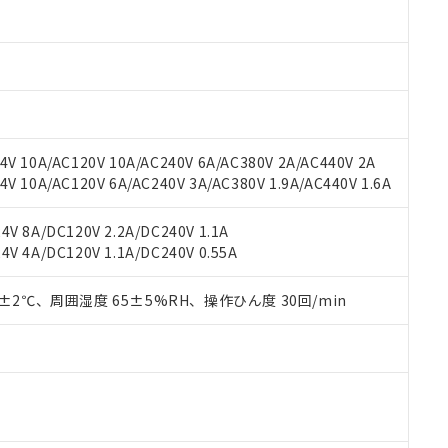
材料含有率が中国RoHSの基準値以下であることを示します。
材料含有率が中国RoHSの基準値を超えていることを示します。
、当社制御機器事業取扱商品の当社在庫状況および標準価格(税抜)
ら貴社製品のうち、外国為替および外国貿易法に定める商品（以下｢
質）：
す。当社販売部門へお問い合わせください。
 水銀(Hg) 1000ppm以下、 カドミウム(Cd) 100ppm以下、
たは国外への提供する場合は、日本国政府の輸出許可(または役務取
000ppm以下、ポリ臭化ビフェニル類(PBB) 1000ppm以下、ポリ臭化ジフェニルエーテル類(P
事業取扱商品の中には、本サービスの対象外となる商品もあること
手続きをとります。
キシル) (DEHP)(別名：DOP) 1000ppm以下、フタル酸ブチルベンジル（BBP） 100
(GB/T26572)：
以下、フタル酸ジイソブチル (DIBP) 1000ppm以下
び標準価格照会結果は、記載している更新日時点での社内データに
物を破棄する場合は、完全に破砕するなど、違法に輸出されないよ
(水銀) : 1000ppm、 Cd(カドミウム) : 100ppm、
業用監視および制御機器に対する適用除外項目は除く。
覧された時点での実際の在庫および標準価格とは異なる場合がある
1000ppm、 PBBs(ポリ臭化ビフェニル類) : 1000ppm、 PBDEs(ポリ臭化ジフェニルエーテル類
物質については閾値を超える意図的な使用がないことを確認しています。
上の在庫あり
 1000ppm、 DIBP(フタル酸ジイソブチル) : 1000ppm、 BBP(フタル酸ブチルベンジル) :
品を、核兵器、ミサイル、化学兵器、生物兵器またはその他武器並
チルヘキシル)) : 1000ppm
V 10A/AC120V 10A/AC240V 6A/AC380V 2A/AC440V 2A
況および標準価格はお客様のお取引先、またはお客様担当のオムロ
用いたしません。
 10A/AC120V 6A/AC240V 3A/AC380V 1.9A/AC440V 1.6A
ご相談ください。
は満たないが在庫あり
製品を第三者に販売する場合は、上記1、2および3の内容を当該第
機器販売店や当社販売拠点は「
販売ネットワーク
」をご確認くだ
販売先および販売に係わる関係者が違法に輸出するおそれがある場
用期限
び標準価格結果を当社の事前の承諾なく第三者に漏洩または開示し
え状況などにより、予定月が前後することがあります。
V 8A/DC120V 2.2A/DC240V 1.1A
(最新の在庫状況については、お客様のお取引先、またはお客様担当
V 4A/DC120V 1.1A/DC240V 0.55A
（10物質）のすべてが基準値以下であることを示します。
店・当社販売員にご確認ください)
能（部品リスト作成サービス）をご利用いただくには、I-Webメン
使用状況下において有害物質が外部に漏えいし、環境に深刻な影響を
あります。
0±2℃、周囲湿度 65±5%RH、操作ひん度 30回/min
機種、また在庫状況の情報を公開していない機種
ェブサイト上で当社にご登録された部品リストについて、当社およ
書ダウンロード
す。当社販売部門へお問い合わせください。
品・サービスに関するお客様との取引・商談に必要な範囲で利用す
合意する
キャンセル
書をダウンロードすることができます。
利用者とは、
"個人情報の共同利用に関して"
の「1.共同利用者の
します。
10物質）の非含有証明書
明書（当社基準）
日時点で非含有を証明するもので、過去に遡って非含有を証明するも