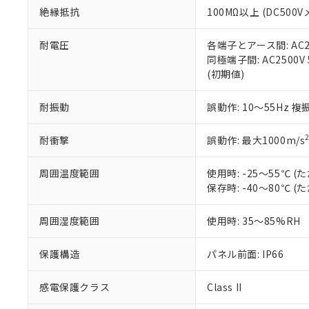
また、RoHS指
絶縁抵抗
100MΩ以上 (DC5
混在することから
既に当社にて対応
耐電圧
各端子とアース間: AC250
り割愛しておりま
同極端子間: AC2500V
(初期値)
耐振動
誤動作: 10～55Hz 複
耐衝撃
誤動作: 最大1000m/s
周囲温度範囲
使用時: -25～55℃
保存時: -40～80℃
周囲湿度範囲
使用時: 35～85%RH
保護構造
パネル前面: IP66
感電保護クラス
Class II