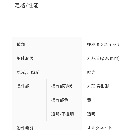
定格/性能
種類
押ボタンスイッチ
胴体形状
丸胴形(φ30mm)
照光/非照光
照光
操作部
操作部形状
丸形 突出形
操作部色
黄
透明/不透明
透明
動作機能
オルタネイト