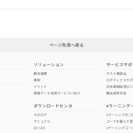
ログイン/会員登録
合状況については、「カスタマーサポートセンタ お客様相談室」または貴社
みください。
非含有証明書
※3
ページ先頭へ戻る
ダウンロードはこちら
ソリューション
サービスサポ
解決提案
テスト機貸出
事例
ロボティクスサ
イベント
日本語相談窓口
現場データ活用サービスi-BELT
輸出該非判定
I)
PBBs
PBDEs
DBP
ダウンロードセンタ
eラーニング
カタログ
eラーニングのご
マニュアル
コースを選んで受
O
O
O
2D CAD
eラーニングコー