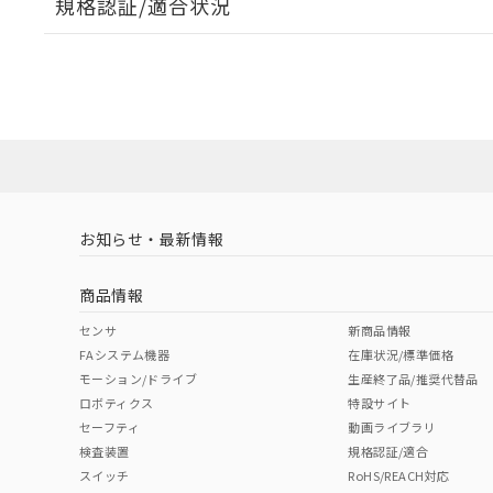
規格認証/適合状況
EU RoHS
注意事項・凡例
A30NL-MPA-TYA-G101-YBについての規格認証/適
業員または販売店にお問い合わせください。
ダウンロードデータをご利用いただく前に、以下を必ずお読
対応状況
対応予定月
※1
※2
ソフトウェアの使用条件
対応済み
お知らせ・最新情報
中国 RoHS
注意事項・凡例
商品情報
中国 RoHS表
※1 ※2
センサ
新商品情報
FAシステム機器
在庫状況/標準価格
Pb
Hg
Cd
Cr(V
モーション/ドライブ
生産終了品/推奨代替品
ロボティクス
特設サイト
セーフティ
動画ライブラリ
検査装置
規格認証/適合
X
O
O
O
スイッチ
RoHS/REACH対応