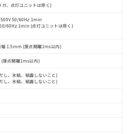
令のフタル酸エステル類４物質の対応では、対応完了までの期間は出
00Vメガ、点灯ユニットは除く)
備考欄に対応日を記載しておりました。
品への在庫切替を完了していることから、特段のことがない限り、20
0V 50/60Hz 1min
す。
 50/60Hz 1min (点灯ユニットは除く)
振幅 1.5mm (接点開離1ms以内)
2
(接点開離1ms以内)
 (ただし、氷結、結露しないこと)
 (ただし、氷結、結露しないこと)