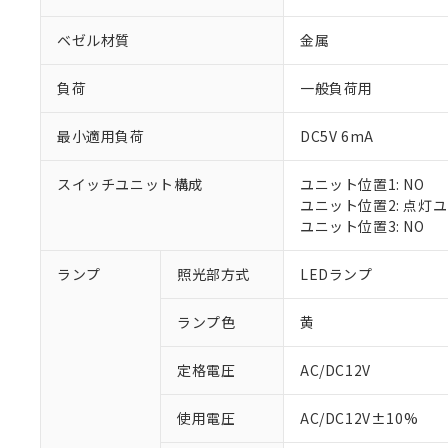
ベゼル材質
金属
負荷
一般負荷用
最小適用負荷
DC5V 6mA
スイッチユニット構成
ユニット位置1: NO
ユニット位置2: 点灯
ユニット位置3: NO
※1 対応状況
ランプ
照光部方式
LEDランプ
対応済み：EU
ランプ色
黄
対応予定：EU R
対応予定なし：EU
定格電圧
AC/DC12V
調査・確認中：EU
ご利用条件
非該当品：ライセ
※1 中国RoHS
使用電圧
AC/DC12V±10%
仕入先様の事情に
があります。
以下の条件をお読