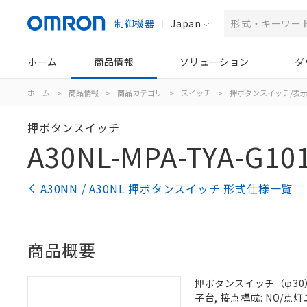
制御機器
Japan
ホーム
商品情報
ソリューション
ダ
ホーム
>
商品情報
>
商品カテゴリ
>
スイッチ
>
押ボタンスイッチ/表
押ボタンスイッチ
A30NL-MPA-TYA-G10
A30NN / A30NL 押ボタンスイッチ 形式仕様一覧
商品概要
押ボタンスイッチ（φ30）,
子台, 接点構成: NO/点灯ユ